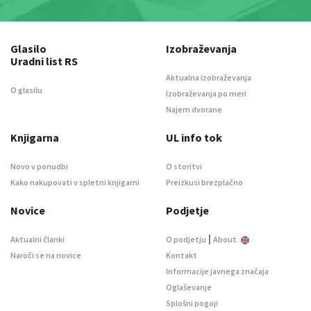
Glasilo
Izobraževanja
Uradni list RS
Aktualna izobraževanja
O glasilu
Izobraževanja po meri
Najem dvorane
Knjigarna
UL info tok
Novo v ponudbi
O storitvi
Kako nakupovati v spletni knjigarni
Preizkusi brezplačno
Novice
Podjetje
|
Aktualni članki
O podjetju
About
Naroči se na novice
Kontakt
Informacije javnega značaja
Oglaševanje
Splošni pogoji