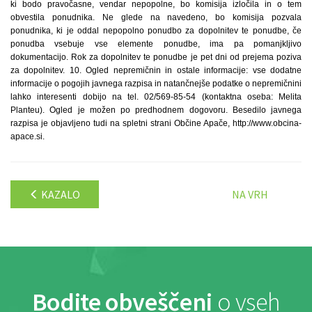
ki bodo pravočasne, vendar nepopolne, bo komisija izločila in o tem
obvestila ponudnika. Ne glede na navedeno, bo komisija pozvala
ponudnika, ki je oddal nepopolno ponudbo za dopolnitev te ponudbe, če
ponudba vsebuje vse elemente ponudbe, ima pa pomanjkljivo
dokumentacijo. Rok za dopolnitev te ponudbe je pet dni od prejema poziva
za dopolnitev. 10. Ogled nepremičnin in ostale informacije: vse dodatne
informacije o pogojih javnega razpisa in natančnejše podatke o nepremičnini
lahko interesenti dobijo na tel. 02/569-85-54 (kontaktna oseba: Melita
Planteu). Ogled je možen po predhodnem dogovoru. Besedilo javnega
razpisa je objavljeno tudi na spletni strani Občine Apače, http://www.obcina-
apace.si.
KAZALO
NA VRH
Bodite obveščeni
o vseh