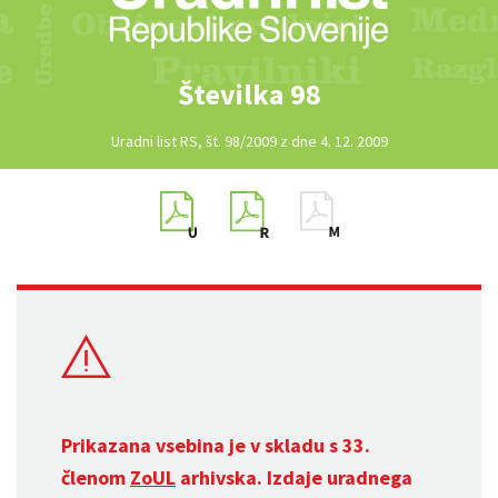
Številka 98
Uradni list RS, št. 98/2009 z dne 4. 12. 2009
Prikazana vsebina je v skladu s 33.
členom
ZoUL
arhivska. Izdaje uradnega