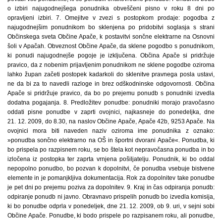
o izbiri najugodnejšega ponudnika obveščeni pisno v roku 8 dni po
opravljeni izbiri. 7. Omejitve v zvezi s postopkom prodaje: pogodba z
najugodnejšim ponudnikom bo sklenjena po pridobitvi soglasja s strani
Občinskega sveta Občine Apače, k postavitvi sončne elektrarne na Osnovni
šoli v Apačah. Obveznost Občine Apače, da sklene pogodbo s ponudnikom,
ki ponudi najugodnejše pogoje je izključena. Občina Apače si pridržuje
pravico, da z nobenim prijavljenim ponudnikom ne sklene pogodbe oziroma
lahko župan začeti postopek kadarkoli do sklenitve pravnega posla ustavi,
ne da bi za to navedli razloge in brez odškodninske odgovornosti. Občina
Apače si pridržuje pravico, da bo po prejemu ponudb s ponudniki izvedla
dodatna pogajanja. 8. Predložitev ponudbe: ponudniki morajo pravočasno
oddati pisne ponudbe v zaprti ovojnici, najkasneje do ponedeljka, dne
21. 12. 2009, do 8.30, na naslov Občine Apače, Apače 42b, 9253 Apače. Na
ovojnici mora biti naveden naziv oziroma ime ponudnika z oznako:
»ponudba sončno elektrarno na OŠ in športni dvorani Apače«. Ponudba, ki
bo prispela po razpisnem roku, se bo štela kot nepravočasna ponudba in bo
izločena iz postopka ter zaprta vrnjena pošiljatelju. Ponudnik, ki bo oddal
nepopolno ponudbo, bo pozvan k dopolnitvi, če ponudba vsebuje bistvene
elemente in je pomanjkljiva dokumentacija. Rok za dopolnitev take ponudbe
je pet dni po prejemu poziva za dopolnitev. 9. Kraj in čas odpiranja ponudb:
odpiranje ponudb ni javno. Obravnavo prispelih ponudb bo izvedla komisija,
ki bo ponudbe odprla v ponedeljek, dne 21. 12. 2009, ob 9. uri, v sejni sobi
Občine Apače. Ponudbe, ki bodo prispele po razpisanem roku, ali ponudbe,