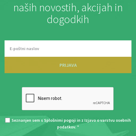
naših novostih, akcijah in
dogodkih
PRIJAVA
Seznanjen sem s
Splošnimi pogoji
in z
Izjavo o varstvu osebnih
podatkov
. *