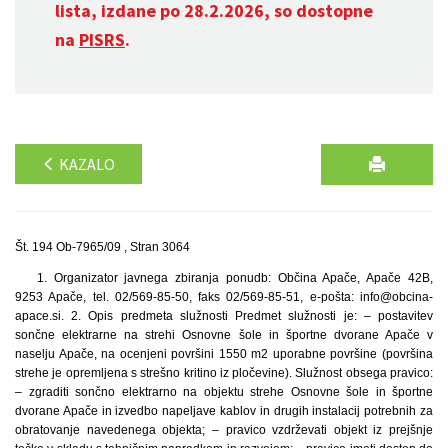
lista, izdane po 28.2.2026, so dostopne
na
PISRS
.
KAZALO
Št. 194 Ob-7965/09 , Stran 3064
1. Organizator javnega zbiranja ponudb: Občina Apače, Apače 42B,
9253 Apače, tel. 02/569-85-50, faks 02/569-85-51, e-pošta: info@obcina-
apace.si. 2. Opis predmeta služnosti Predmet služnosti je: – postavitev
sončne elektrarne na strehi Osnovne šole in športne dvorane Apače v
naselju Apače, na ocenjeni površini 1550 m2 uporabne površine (površina
strehe je opremljena s strešno kritino iz pločevine). Služnost obsega pravico:
– zgraditi sončno elektrarno na objektu strehe Osnovne šole in športne
dvorane Apače in izvedbo napeljave kablov in drugih instalacij potrebnih za
obratovanje navedenega objekta; – pravico vzdrževati objekt iz prejšnje