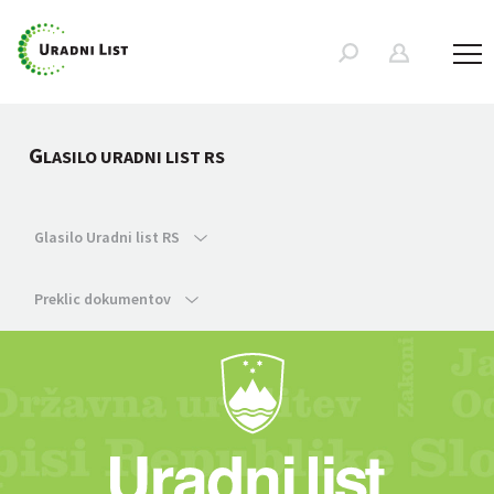
G
LASILO URADNI LIST RS
Glasilo Uradni list RS
Preklic dokumentov