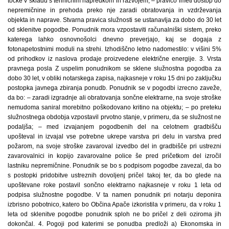
točke v skladu s tehničnim napredkom in razvojem; – pravico imeti dostop do
nepremičnine in prehoda preko nje zaradi obratovanja in vzdrževanja
objekta in naprave. Stvarna pravica služnosti se ustanavlja za dobo do 30 let
od sklenitve pogodbe. Ponudnik mora vzpostaviti računalniški sistem, preko
katerega lahko osnovnošolci dnevno preverjajo, kaj se dogaja z
fotonapetostnimi moduli na strehi. Izhodiščno letno nadomestilo: v višini 5%
od prihodkov iz naslova prodaje proizvedene električne energije. 3. Vrsta
pravnega posla Z uspelim ponudnikom se sklene služnostna pogodba za
dobo 30 let, v obliki notarskega zapisa, najkasneje v roku 15 dni po zaključku
postopka javnega zbiranja ponudb. Ponudnik se v pogodbi izrecno zaveže,
da bo: – zaradi izgradnje ali obratovanja sončne elektrarne, na svoje stroške
nemudoma saniral morebitno poškodovano kritino na objektu; – po preteku
služnostnega obdobja vzpostavil prvotno stanje, v primeru, da se služnost ne
podaljša; – med izvajanjem pogodbenih del na celotnem gradbišču
upošteval in izvajal vse potrebne ukrepe varstva pri delu in varstva pred
požarom, na svoje stroške zavaroval izvedbo del in gradbišče pri ustrezni
zavarovalnici in kopijo zavarovalne police še pred pričetkom del izročil
lastniku nepremičnine. Ponudnik se bo s podpisom pogodbe zavezal, da bo
s postopki pridobitve ustreznih dovoljenj pričel takoj ter, da bo glede na
upoštevane roke postavil sončno elektrarno najkasneje v roku 1 leta od
podpisa služnostne pogodbe. V ta namen ponudnik pri notarju deponira
izbrisno pobotnico, katero bo Občina Apače izkoristila v primeru, da v roku 1
leta od sklenitve pogodbe ponudnik sploh ne bo pričel z deli oziroma jih
dokončal. 4. Pogoji pod katerimi se ponudba predloži a) Ekonomska in