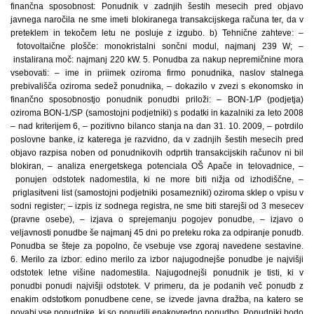
finančna sposobnost: Ponudnik v zadnjih šestih mesecih pred objavo
javnega naročila ne sme imeti blokiranega transakcijskega računa ter, da v
preteklem in tekočem letu ne posluje z izgubo. b) Tehnične zahteve: –
fotovoltaične plošče: monokristalni sončni modul, najmanj 239 W; –
instalirana moč: najmanj 220 kW. 5. Ponudba za nakup nepremičnine mora
vsebovati: – ime in priimek oziroma firmo ponudnika, naslov stalnega
prebivališča oziroma sedež ponudnika, – dokazilo v zvezi s ekonomsko in
finančno sposobnostjo ponudnik ponudbi priloži: – BON-1/P (podjetja)
oziroma BON-1/SP (samostojni podjetniki) s podatki in kazalniki za leto 2008
– nad kriterijem 6, – pozitivno bilanco stanja na dan 31. 10. 2009, – potrdilo
poslovne banke, iz katerega je razvidno, da v zadnjih šestih mesecih pred
objavo razpisa noben od ponudnikovih odprtih transakcijskih računov ni bil
blokiran, – analiza energetskega potenciala OŠ Apače in telovadnice, –
ponujen odstotek nadomestila, ki ne more biti nižja od izhodiščne, –
priglasitveni list (samostojni podjetniki posamezniki) oziroma sklep o vpisu v
sodni register; – izpis iz sodnega registra, ne sme biti starejši od 3 mesecev
(pravne osebe), – izjava o sprejemanju pogojev ponudbe, – izjavo o
veljavnosti ponudbe še najmanj 45 dni po preteku roka za odpiranje ponudb.
Ponudba se šteje za popolno, če vsebuje vse zgoraj navedene sestavine.
6. Merilo za izbor: edino merilo za izbor najugodnejše ponudbe je najvišji
odstotek letne višine nadomestila. Najugodnejši ponudnik je tisti, ki v
ponudbi ponudi najvišji odstotek. V primeru, da je podanih več ponudb z
enakim odstotkom ponudbene cene, se izvede javna dražba, na katero se
povabi vse ponudnike, ki so ponudili enakovredno ponudbo. Ponudniki bodo