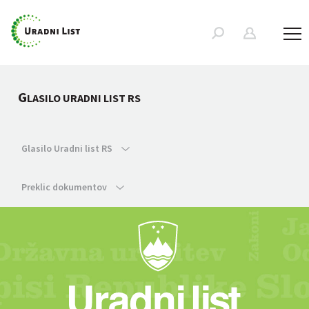
G
LASILO URADNI LIST RS
Glasilo Uradni list RS
Preklic dokumentov