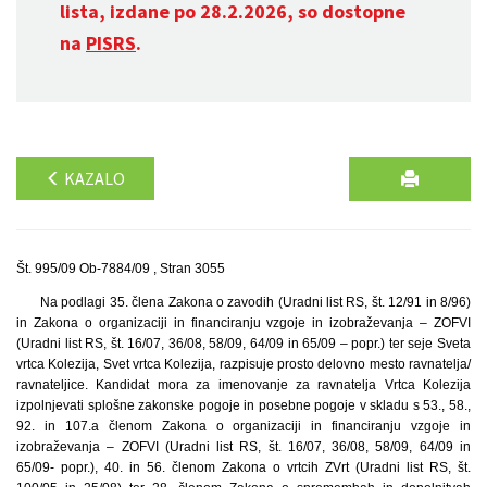
lista, izdane po 28.2.2026, so dostopne
na
PISRS
.
KAZALO
Št. 995/09 Ob-7884/09 , Stran 3055
Na podlagi 35. člena Zakona o zavodih (Uradni list RS, št. 12/91 in 8/96)
in Zakona o organizaciji in financiranju vzgoje in izobraževanja – ZOFVI
(Uradni list RS, št. 16/07, 36/08, 58/09, 64/09 in 65/09 – popr.) ter seje Sveta
vrtca Kolezija, Svet vrtca Kolezija, razpisuje prosto delovno mesto ravnatelja/
ravnateljice. Kandidat mora za imenovanje za ravnatelja Vrtca Kolezija
izpolnjevati splošne zakonske pogoje in posebne pogoje v skladu s 53., 58.,
92. in 107.a členom Zakona o organizaciji in financiranju vzgoje in
izobraževanja – ZOFVI (Uradni list RS, št. 16/07, 36/08, 58/09, 64/09 in
65/09- popr.), 40. in 56. členom Zakona o vrtcih ZVrt (Uradni list RS, št.