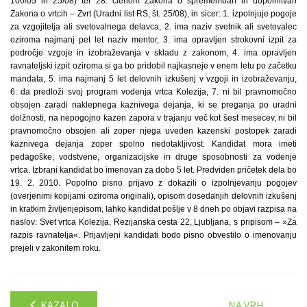
100/05 in 25/08) ter 28. členom Zakona o spremembah in dopolnitvah
Zakona o vrtcih – Zvrt (Uradni list RS, št. 25/08), in sicer: 1. izpolnjuje pogoje
za vzgojitelja ali svetovalnega delavca, 2. ima naziv svetnik ali svetovalec
oziroma najmanj pet let naziv mentor, 3. ima opravljen strokovni izpit za
področje vzgoje in izobraževanja v skladu z zakonom, 4. ima opravljen
ravnateljski izpit oziroma si ga bo pridobil najkasneje v enem letu po začetku
mandata, 5. ima najmanj 5 let delovnih izkušenj v vzgoji in izobraževanju,
6. da predloži svoj program vodenja vrtca Kolezija, 7. ni bil pravnomočno
obsojen zaradi naklepnega kaznivega dejanja, ki se preganja po uradni
dolžnosti, na nepogojno kazen zapora v trajanju več kot šest mesecev, ni bil
pravnomočno obsojen ali zoper njega uveden kazenski postopek zaradi
kaznivega dejanja zoper spolno nedotakljivost. Kandidat mora imeti
pedagoške, vodstvene, organizacijske in druge sposobnosti za vodenje
vrtca. Izbrani kandidat bo imenovan za dobo 5 let. Predviden pričetek dela bo
19. 2. 2010. Popolno pisno prijavo z dokazili o izpolnjevanju pogojev
(overjenimi kopijami oziroma originali), opisom dosedanjih delovnih izkušenj
in kratkim življenjepisom, lahko kandidat pošlje v 8 dneh po objavi razpisa na
naslov: Svet vrtca Kolezija, Rezijanska cesta 22, Ljubljana, s pripisom – »Za
razpis ravnatelja«. Prijavljeni kandidati bodo pisno obvestilo o imenovanju
prejeli v zakonitem roku.
KAZALO
NA VRH