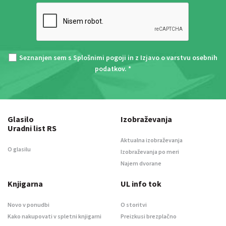
Seznanjen sem s
Splošnimi pogoji
in z
Izjavo o varstvu osebnih
podatkov
. *
Glasilo
Izobraževanja
Uradni list RS
Aktualna izobraževanja
O glasilu
Izobraževanja po meri
Najem dvorane
Knjigarna
UL info tok
Novo v ponudbi
O storitvi
Kako nakupovati v spletni knjigarni
Preizkusi brezplačno