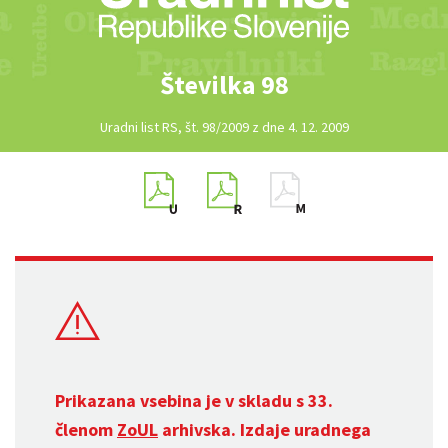
Številka 98
Uradni list RS, št. 98/2009 z dne 4. 12. 2009
Prikazana vsebina je v skladu s 33.
členom
ZoUL
arhivska. Izdaje uradnega