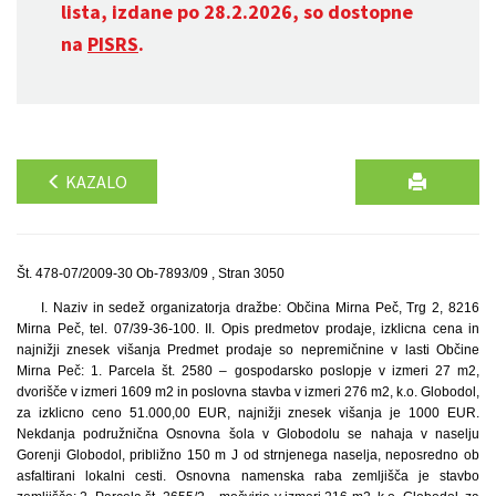
lista, izdane po 28.2.2026, so dostopne
na
PISRS
.
KAZALO
Št. 478-07/2009-30 Ob-7893/09 , Stran 3050
I. Naziv in sedež organizatorja dražbe: Občina Mirna Peč, Trg 2, 8216
Mirna Peč, tel. 07/39-36-100. II. Opis predmetov prodaje, izklicna cena in
najnižji znesek višanja Predmet prodaje so nepremičnine v lasti Občine
Mirna Peč: 1. Parcela št. 2580 – gospodarsko poslopje v izmeri 27 m2,
dvorišče v izmeri 1609 m2 in poslovna stavba v izmeri 276 m2, k.o. Globodol,
za izklicno ceno 51.000,00 EUR, najnižji znesek višanja je 1000 EUR.
Nekdanja podružnična Osnovna šola v Globodolu se nahaja v naselju
Gorenji Globodol, približno 150 m J od strnjenega naselja, neposredno ob
asfaltirani lokalni cesti. Osnovna namenska raba zemljišča je stavbo