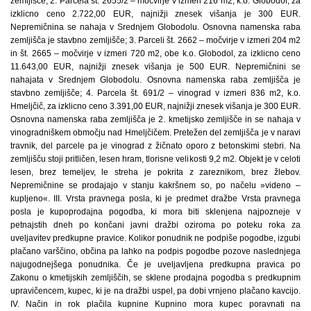
zemljišče; 2. Parcela št. 2655/2 – močvirje v izmeri 216 m2, k.o. Globodol, za
izklicno ceno 2.722,00 EUR, najnižji znesek višanja je 300 EUR.
Nepremičnina se nahaja v Srednjem Globodolu. Osnovna namenska raba
zemljišča je stavbno zemljišče; 3. Parceli št. 2662 – močvirje v izmeri 204 m2
in št. 2665 – močvirje v izmeri 720 m2, obe k.o. Globodol, za izklicno ceno
11.643,00 EUR, najnižji znesek višanja je 500 EUR. Nepremičnini se
nahajata v Srednjem Globodolu. Osnovna namenska raba zemljišča je
stavbno zemljišče; 4. Parcela št. 691/2 – vinograd v izmeri 836 m2, k.o.
Hmeljčič, za izklicno ceno 3.391,00 EUR, najnižji znesek višanja je 300 EUR.
Osnovna namenska raba zemljišča je 2. kmetijsko zemljišče in se nahaja v
vinogradniškem območju nad Hmeljčičem. Pretežen del zemljišča je v naravi
travnik, del parcele pa je vinograd z žičnato oporo z betonskimi stebri. Na
zemljišču stoji pritličen, lesen hram, tlorisne velikosti 9,2 m2. Objekt je v celoti
lesen, brez temeljev, le streha je pokrita z zareznikom, brez žlebov.
Nepremičnine se prodajajo v stanju kakršnem so, po načelu »videno –
kupljeno«. III. Vrsta pravnega posla, ki je predmet dražbe Vrsta pravnega
posla je kupoprodajna pogodba, ki mora biti sklenjena najpozneje v
petnajstih dneh po končani javni dražbi oziroma po poteku roka za
uveljavitev predkupne pravice. Kolikor ponudnik ne podpiše pogodbe, izgubi
plačano varščino, občina pa lahko na podpis pogodbe pozove naslednjega
najugodnejšega ponudnika. Če je uveljavljena predkupna pravica po
Zakonu o kmetijskih zemljiščih, se sklene prodajna pogodba s predkupnim
upravičencem, kupec, ki je na dražbi uspel, pa dobi vrnjeno plačano kavcijo.
IV. Način in rok plačila kupnine Kupnino mora kupec poravnati na