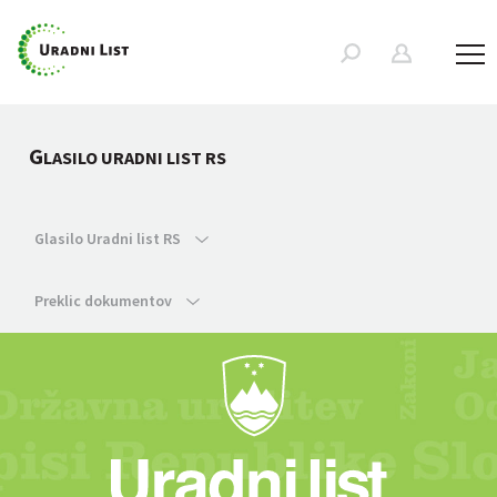
G
LASILO URADNI LIST RS
Glasilo Uradni list RS
Preklic dokumentov