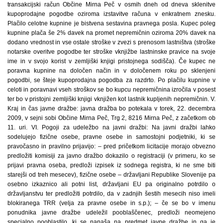
transakcijski račun Občine Mirna Peč v osmih dneh od dneva sklenitve
kupoprodajne pogodbe oziroma izstavitve računa v enkratnem znesku.
Plačilo celotne kupnine je bistvena sestavina pravnega posla. Kupec poleg
kupnine plača še 2% davek na promet nepremičnin oziroma 20% davek na
dodano vrednost in vse ostale stroške v zvezi s prenosom lastništva (stroške
notarske overitve pogodbe ter stroške vknjižbe lastninske pravice na svoje
ime in v svojo korist v zemljiški knjigi pristojnega sodišča). Če kupec ne
poravna kupnine na določen način in v določenem roku po sklenjeni
pogodbi, se šteje kupoprodajna pogodba za razdrto. Po plačilu kupnine v
celoti in poravnavi vseh stroškov se bo kupcu nepremičnina izročila v posest
ter bo v pristojni zemljiški knjigi vknjižen kot lastnik kupljenih nepremičnin. V.
Kraj in čas javne dražbe: javna dražba bo potekala v torek, 22. decembra
2009, v sejni sobi Občine Mirna Peč, Trg 2, 8216 Mirna Peč, z začetkom ob
11. uri. VI. Pogoji za udeležbo na javni dražbi: Na javni dražbi lahko
sodelujejo fizične osebe, pravne osebe in samostojni podjetniki, ki se
pravočasno in pravilno prijavijo: – pred pričetkom licitacije morajo obvezno
predložiti komisiji za javno dražbo dokazilo o registraciji (v primeru, ko se
prijavi pravna oseba, predloži izpisek iz sodnega registra, ki ne sme biti
starejši od treh mesecev), fizične osebe – državljani Republike Slovenije pa
osebno izkaznico ali potni list, državljani EU pa originalno potrdilo o
državljanstvu ter predložiti potrdilo, da v zadnjih šestih mesecih niso imeli
blokiranega TRR (velja za pravne osebe in s.p.); – če se bo v imenu
ponudnika javne dražbe udeležil pooblaščenec, predloži neomejeno
specialno pooblastilo, ki se nanaša na predmet javne dražbe in ga je