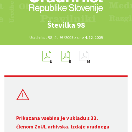
Številka 98
Uradni list RS, št. 98/2009 z dne 4. 12. 2009
Prikazana vsebina je v skladu s 33.
členom
ZoUL
arhivska. Izdaje uradnega