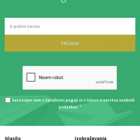
PRIJAVA
Seznanjen sem s
Splošnimi pogoji
in z
Izjavo o varstvu osebnih
podatkov
. *
Glasilo
Izobraževanja