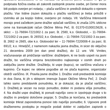
podpisala fizična oseba ali zakoniti zastopnik pravne osebe, pri čemer mora
biti podpis overjen pri notarju; – plača varščino in predloži dokazilo o njenem
plačilu. Vse listine (razen dokazila o plačilu varščine) je treba priložiti v
izvirniku ali pa kopijo listine, overjeno pri notarju. VII. Varščina Interesenti
morajo pred začetkom javne dražbe vplačati varščino, ki znaša 10% izklicne
cene na transakcijski račun Občine Mirna Peč, št. 01370-0100015628, s
sklici: – 11-76694-7221002-1 za parc. št. 2580, k.o. Globodol, – 11-76694-
7221002-2 za parc. št. 2655/2, k.o. Globodol, – 11-76694-7221002-3 za parc.
št. 2662 in 2665, obe k.o. Globoodol ter – 11-76694-7220006-4 za parc. št.
691/2, k.o. Hmeljčič, z namenom nakazila javna dražba, in sicer do vključno
21. decembra 2009 (en dan pred dražbo), do 12. ure. VIII. Vrnitev,
vračunavanje ali pridržanje varščine: dražiteljem, ki ne bodo uspeli na javni
dražbi, bo varščina vrnjena brezobrestno najkasneje v osmih dneh po
zaključku javne dražbe. Dražitelju, ki uspe (kupcu), se varščina vračuna v
kupnino. Če kupec ne sklene pogodbe ali ne plača kupnine, organizator
obdrži varščino. IX. Pravila javne dražbe 1. Dražbo vodi predsednik komisije
in dva člana, ki jih s sklepom imenuje župan Občine Mirna Peč; 2. Draži
lahko samo predstavnik ponudnika, ki je dokazal, da je plačal varščino;
3. Dražitelj je vezan na svojo ponudbo, dokler ni podana višja ponudba;
4. Na dražbi uspe dražitelj, ki ponudi najvišjo ceno in izpolnjuje druge s to
dražbo in predpisi določene pogoje; 5. Dražba je končana, ko predsednik
komisije trikrat zaporedoma ponovi isto najvišjo ponudbo; 6. Ugovore proti
dražbenemu postopku je mogoče podati dokler ni zaključen zapisnik o