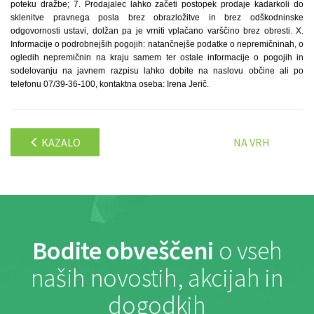
poteku dražbe; 7. Prodajalec lahko začeti postopek prodaje kadarkoli do
sklenitve pravnega posla brez obrazložitve in brez odškodninske
odgovornosti ustavi, dolžan pa je vrniti vplačano varščino brez obresti. X.
Informacije o podrobnejših pogojih: natančnejše podatke o nepremičninah, o
ogledih nepremičnin na kraju samem ter ostale informacije o pogojih in
sodelovanju na javnem razpisu lahko dobite na naslovu občine ali po
telefonu 07/39-36-100, kontaktna oseba: Irena Jerič.
KAZALO
NA VRH
Bodite obveščeni
o vseh
naših novostih, akcijah in
dogodkih