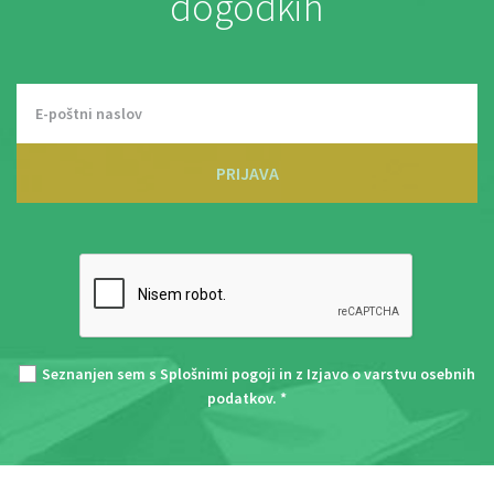
dogodkih
PRIJAVA
Seznanjen sem s
Splošnimi pogoji
in z
Izjavo o varstvu osebnih
podatkov
. *