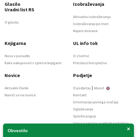
Glasilo
Izobraževanja
Uradni list RS
Aktualna izobraževanja
O glasilu
Izobraževanja po meri
Najem dvorane
Knjigarna
UL info tok
Novo v ponudbi
O storitvi
Kako nakupovati v spletni knjigarni
Preizkusi brezplačno
Novice
Podjetje
|
Aktualni članki
O podjetju
About
Naroči se na novice
Kontakt
Informacije javnega značaja
Oglaševanje
Splošni pogoji
Izjava o varstvu osebnih podatkov
×
E-dražbe
Obvestilo