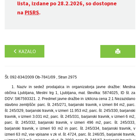
lista, izdane po 28.2.2026, so dostopne
na
PISRS
.
KAZALO
Št. 092-834/2009 Ob-7841/09 , Stran 2975
1. Naziv in sedež prodajalca in organizatorja javne dražbe: Mestna
občina Ljubljana, Mestni trg 1, Ljubljana, mat. številka: 5874025, ID št. za
DDV: SI67593321. 2. Predmet javne dražbe in izklicna cena 2.1 Nezazidano
stavbno zemljišče: parc. št. 245/271, barjanski travnik, v izmeri 84 m2, parc.
št. 245/329, barjanski travnik, v izmeri 11.953 m2, parc. št. 245/330, barjanski
travnik, v izmeri 3.031 m2, parc. št. 245/331, barjanski travnik, v izmeri 6 m2,
parc. št. 245/332, barjanski travnik, v izmeri 496 m2, parc. št. 245/333,
barjanski travnik, v izmeri 93 m2 in parc. št. 245/334, barjanski travnik, v
izmeri 63 m2, vse vpisane v zk vl. št. 4724, parc. št. 246/35, barjanski travnik,