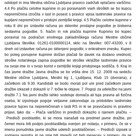
odstopil in ima Mestna občina Ljubljana pravico zadržati vplačano varščino.
4.4 Po plačilu celotne kupnine in po poravnanih vseh stroških se bo kupcu
nepremičnina izročila v last in posest s pravico vpisa lastninske pravice na
kupljeni nepremičnini v pristojni zemljiški knjigi. 4.5 Plačilo celotne kupnine v
roku 8 dni po izstavitvi računa po sklenitvi prodajne pogodbe je bistvena
sestavina pogodbe. 5. Način in rok plačila kupnine Kupnino bo kupec
poravnal na podračun enotnega zakladniškega računa Mestne občine
Ljubljana številka: 01261-0100000114, sklic na številko: 007-43200, v 8
dneh od izstavitve računa po sklenjeni pogodbi, v enkratnem znesku. Kupec
bo poleg ponujene kupnine dolžan plačati še davek na dodano vrednost,
stroške notarskega zapisa pogodbe ter stroške vknjižbe lastninske pravice
na svoje ime in v svojo korist v zemljiški knjigi pristojnega sodišča. 6. Kraj in
čas javne dražbe Javna dražba se bo vršila dne 15. 12. 2009 na sedežu
Mestne občine Ljubljana, Mestni trg 1, Ljubljana, Klub 15 (dvorana), z
začetkom ob 9.30. Kandidati se bodo morali pol ure pred začetkom javne
dražbe izkazati z dokazili iz 7. točke te objave. 7. Pogoji za udeležbo na javni
dražbi 7.1 Na javni dražbi lahko sodeluje domača ali tuja pravna ali fizična
oseba, ki izpolnjuje pogoje veljavne zakonodaje za pridobitev lastninske
pravice tujcev na nepremičninah v lasti RS in ki se pravočasno in pravilno
prijavi, tako da: – Plača varščino in predloži dokazilo o njenem plačilu. –
Predloži pooblastilo, ki se mora nanašati na predmet javne dražbe, pri
čemer mora biti podpis pooblastitelja overjen pri notarju, v primeru, če se v
imenu ponudnika javne dražbe udeleži pooblaščenec. – Predloži izpisek iz
sodnega registra, ki ne sme biti starejši od treh mesecev, v primeru, da se