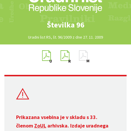
Številka 96
Uradni list RS, št. 96/2009 z dne 27. 11. 2009
Prikazana vsebina je v skladu s 33.
členom
ZoUL
arhivska. Izdaje uradnega