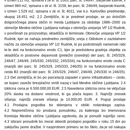
v izmeri 212 m2, vpisana v zk vl. št. 2003, parc. št. 246/47, barjanski travnik, v
izmeri 984 m2, vpisana v zk vl. št. 3156, ter parc. št. 246/49, barjanski travnik,
v izmeri 1.529 m2, vpisana v zk vl. št. 4011, vse k.o. Karlovško predmestje,
skupaj 18.451 m2. 2.2 Zemljišče, ki je predmet prodaje, se po določilih
dolgoročnega plana občin in mesta Ljubljane za obdobje 1986–2000 za
območje Mestne občine Ljubljana nahaja v območju urejanja VP 1/2 Rudnik,
v površinah za proizvodnjo, skladišča in terminale. Območje urejanja VP 1/2
Rudnik, kjer se nahaja predmetno zemljišče, ureja z Odlokom o zazidalnem
načrtu za območje urejanja VP 1/2 Rudnik, ki po podrobnejši namenski rabi
le-to deli na funkcionalno enoto C1, kjer je predvidena gradnja objekta za
skladišča in poslovne dejavnosti (pretežni (osrednji) del parc. št. 245/329,
246/47, 246/49, 245/330, 245/332, 245/334), na funkcionalno enoto cesta C
(manjši del parc. št. 245/329, 245/333, 246/35) in na funkcionalno enoto
cesta B3 (manjši del parc. št. 245/329, 246/47, 246/49, 245/330 in 246/35).
2.3 Del zemljišča, ki bo po parcelaciji zapadel v javno infrastrukturo – cesto,
se kupec zaveže brezplačno vrniti nazaj v last Mestne občine Ljubljana. 2.4
Izklicna cena je 6.500.000,00 EUR. 2.5 Navedena izklicna cena ne vključuje
20% davka na dodano vrednost, ki ga plača kupec. 3. Najnižji znesek
višanja: najnižji znesek višanja je 10.000,00 EUR. 4. Pogoji prodaje
4.1 Prodajna pogodba bo sklenjena v obliki notarskega zapisa.
4.2 Nepremičnina bo prodana ponudniku, za katerega bo imenovana
Komisija Mestne občine Ljubljana ugotovila, da je ponudil najvišjo ceno.
4.3 Izbrani ponudnik bo moral skleniti prodajno pogodbo v roku 15 dni po
zaključku javne dražbe. V nasprotnem primeru se bo štelo, da je od nakupa