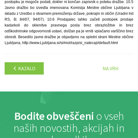
postopku je mogoče podati, dokler ni končan zapisnik o poteku dražbe. 10.5
Javno dražbo bo izvedla imenovana Komisija Mestne občine Ljubljana v
skladu z Uredbo o stvarnem premoženju države, pokrajin in občin (Uradni list
RS, št. 84/07, 94/07). 10.6 Prodajalec lahko začeti postopek prodaje
kadarkoli do sklenitve pravnega posla brez obrazložitve in brez
odškodninske odgovornosti ustavi, dolžan pa je vrniti vplačano varščino brez
obresti. Besedilo javne dražbe je objavljeno na spletni strani Mestne občine
Ljubljana, http://www.Ljubljana.si/si/mol/razpisi_natecaji/default.html
KAZALO
NA VRH
Bodite obveščeni
o vseh
naših novostih, akcijah in