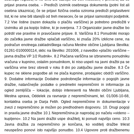
prijavi pravna oseba. – Predloži izvirnik osebnega dokumenta (potni list ali
osebna izkaznica), če se prijavi fizična oseba oziroma predloži priglasitveni
list, ki ne sme biti starejši od treh mesecev, če se prijavi samostojni podjetnik.
7.2 Vse listine (razen dokazila o plačilu varščine) je potrebno predložiti v
izvirniku ali pa kopijo listine, ki je overjena. 7.3 Organizator javne dražbe bo
potrdil vse pravilne in pravočasne prijave. 8. Varščina 8.1 Ponudniki morajo
do začetka javne dražbe vplačati varščino, ki znaša 20% izklicne cene, na
podračun enotnega zakladniškega računa Mestne občine Ljubljana številka:
01261-0100000114, sklic na številko: 201006, z navedbo »plačilo varščine –
javna dražba VP 1/2 Rudnik«. 8.2 Plačana varščina se izbranemu ponudniku
vračuna v kupnino, ostalim ponudnikom, ki niso uspeli na javni dražbi pa se
varščina vrne brez obresti v roku 8 dni po zaključku javne dražbe. 8.3 Če
kupec ne sklene pogodbe ali ne plača kupnine, prodajalec obdrži varščino.
9. Dodatne informacije Dodatne podrobnejše informacije o pogojih javne
dražbe, natančnejše podatke o predmetni nepremičnini in informacije za
ogled zemljišča – lokacije, dobijo interesenti na Mestni občini Ljubljana,
Mestna uprava, Oddelek za ravnanje z nepremičninami, tel. 01/306-10-68,
kontaktna oseba je Darja Fetih. Ogled nepremičnine in dokumentacije v
zvezi z nepremičnino je možen po predhodnem dogovoru. 10. Drugi pogoji
in pravila javne dražbe 10.1 Nepremičnina je naprodaj po načelu »videno –
kupljeno«. 10.2 Na javni dražbi uspe dražitelj, ki ponudi najvišjo ceno. 10.3
Javna dražba za nepremičnino je končana, ko voditelj dražbe trikrat
neuspešno ponovi isto najvišjo ponudbo. 10.4 Ugovore proti dražbenemu