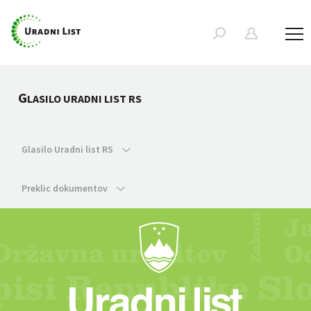
G
LASILO URADNI LIST RS
Glasilo Uradni list RS
Preklic dokumentov