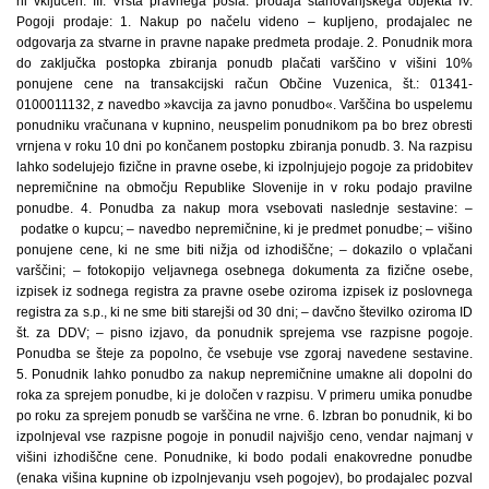
ni vključen. III. Vrsta pravnega posla: prodaja stanovanjskega objekta IV.
Pogoji prodaje: 1. Nakup po načelu videno – kupljeno, prodajalec ne
odgovarja za stvarne in pravne napake predmeta prodaje. 2. Ponudnik mora
do zaključka postopka zbiranja ponudb plačati varščino v višini 10%
ponujene cene na transakcijski račun Občine Vuzenica, št.: 01341-
0100011132, z navedbo »kavcija za javno ponudbo«. Varščina bo uspelemu
ponudniku vračunana v kupnino, neuspelim ponudnikom pa bo brez obresti
vrnjena v roku 10 dni po končanem postopku zbiranja ponudb. 3. Na razpisu
lahko sodelujejo fizične in pravne osebe, ki izpolnjujejo pogoje za pridobitev
nepremičnine na območju Republike Slovenije in v roku podajo pravilne
ponudbe. 4. Ponudba za nakup mora vsebovati naslednje sestavine: –
podatke o kupcu; – navedbo nepremičnine, ki je predmet ponudbe; – višino
ponujene cene, ki ne sme biti nižja od izhodiščne; – dokazilo o vplačani
varščini; – fotokopijo veljavnega osebnega dokumenta za fizične osebe,
izpisek iz sodnega registra za pravne osebe oziroma izpisek iz poslovnega
registra za s.p., ki ne sme biti starejši od 30 dni; – davčno številko oziroma ID
št. za DDV; – pisno izjavo, da ponudnik sprejema vse razpisne pogoje.
Ponudba se šteje za popolno, če vsebuje vse zgoraj navedene sestavine.
5. Ponudnik lahko ponudbo za nakup nepremičnine umakne ali dopolni do
roka za sprejem ponudbe, ki je določen v razpisu. V primeru umika ponudbe
po roku za sprejem ponudb se varščina ne vrne. 6. Izbran bo ponudnik, ki bo
izpolnjeval vse razpisne pogoje in ponudil najvišjo ceno, vendar najmanj v
višini izhodiščne cene. Ponudnike, ki bodo podali enakovredne ponudbe
(enaka višina kupnine ob izpolnjevanju vseh pogojev), bo prodajalec pozval