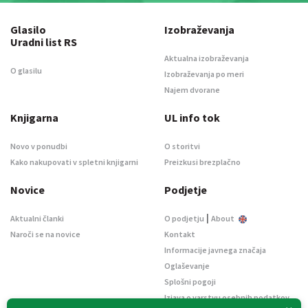
Glasilo
Izobraževanja
Uradni list RS
Aktualna izobraževanja
O glasilu
Izobraževanja po meri
Najem dvorane
Knjigarna
UL info tok
Novo v ponudbi
O storitvi
Kako nakupovati v spletni knjigarni
Preizkusi brezplačno
Novice
Podjetje
|
Aktualni članki
O podjetju
About
Naroči se na novice
Kontakt
Informacije javnega značaja
Oglaševanje
Splošni pogoji
Izjava o varstvu osebnih podatkov