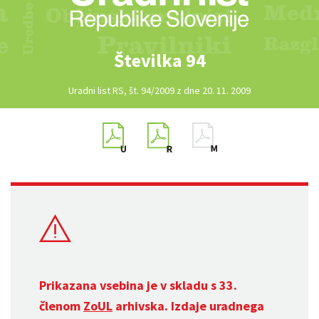
Številka 94
Uradni list RS, št. 94/2009 z dne 20. 11. 2009
Prikazana vsebina je v skladu s 33.
členom
ZoUL
arhivska. Izdaje uradnega