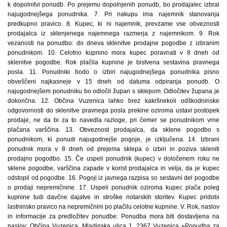
k dopolnitvi ponudb. Po prejemu dopolnjenih ponudb, bo prodajalec izbral
najugodnejšega ponudnika. 7. Pri nakupu ima najemnik stanovanja
predkupno pravico. 8. Kupec, ki ni najemnik, prevzame vse obveznosti
prodajalca iz sklenjenega najemnega razmerja z najemnikom. 9. Rok
vezanosti na ponudbo: do dneva sklenitve prodajne pogodbe z izbranim
ponudnikom. 10. Celotno kupnino mora kupec poravnati v 8 dneh od
sklenitve pogodbe. Rok plačila kupnine je bistvena sestavina pravnega
posla. 11. Ponudniki bodo o izbiri najugodnejšega ponudnika pisno
obveščeni najkasneje v 15 dneh od datuma odpiranja ponudb. O
najugodnejšem ponudniku bo odločil župan s sklepom. Odločitev župana je
dokončna. 12. Občina Vuzenica lahko brez kakršnekoli odškodninske
odgovornosti do sklenitve pravnega posla prekine oziroma ustavi postopek
prodaje, ne da bi za to navedla razloge, pri čemer se ponudnikom vrne
plačana varščina. 13. Obveznost prodajalca, da sklene pogodbo s
ponudnikom, ki ponudi najugodnejše pogoje, je izključena. 14. Izbrani
ponudnik mora v 8 dneh od prejema sklepa o izbiri in poziva skleniti
prodajno pogodbo. 15. Če uspeli ponudnik (kupec) v določenem roku ne
sklene pogodbe, varščina zapade v korist prodajalca in velja, da je kupec
odstopil od pogodbe. 16. Pogoji iz javnega razpisa so sestavni del pogodbe
o prodaji nepremičnine. 17. Uspeli ponudnik oziroma kupec plača poleg
kupnine tudi davčne dajatve in stroške notarskih storitev. Kupec pridobi
lastninsko pravico na nepremičnini po plačilu celotne kupnine. V. Rok, naslov
in informacije za predložitev ponudbe: Ponudba mora biti dostavljena na
naslov: Občina Vuzenica, Mladinska ulica 1, 2367 Vuzenica »Ponudba za