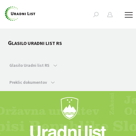
G
LASILO URADNI LIST RS
Glasilo Uradni list RS
Preklic dokumentov