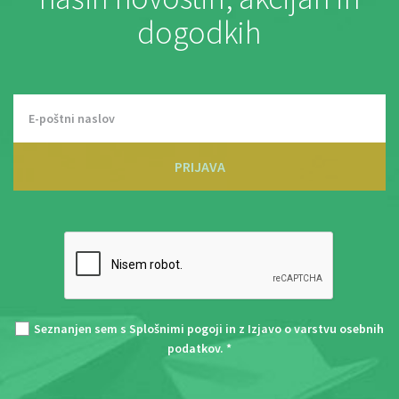
dogodkih
PRIJAVA
Seznanjen sem s
Splošnimi pogoji
in z
Izjavo o varstvu osebnih
podatkov
. *