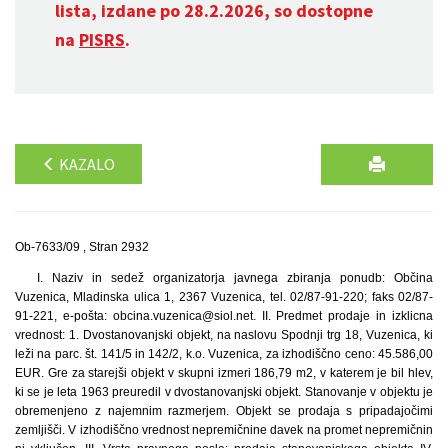
lista, izdane po 28.2.2026, so dostopne
na
PISRS
.
KAZALO
Ob-7633/09 , Stran 2932
I. Naziv in sedež organizatorja javnega zbiranja ponudb: Občina
Vuzenica, Mladinska ulica 1, 2367 Vuzenica, tel. 02/87-91-220; faks 02/87-
91-221, e-pošta: obcina.vuzenica@siol.net. II. Predmet prodaje in izklicna
vrednost: 1. Dvostanovanjski objekt, na naslovu Spodnji trg 18, Vuzenica, ki
leži na parc. št. 141/5 in 142/2, k.o. Vuzenica, za izhodiščno ceno: 45.586,00
EUR. Gre za starejši objekt v skupni izmeri 186,79 m2, v katerem je bil hlev,
ki se je leta 1963 preuredil v dvostanovanjski objekt. Stanovanje v objektu je
obremenjeno z najemnim razmerjem. Objekt se prodaja s pripadajočimi
zemljišči. V izhodiščno vrednost nepremičnine davek na promet nepremičnin