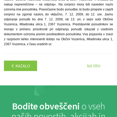
nakup nepremičnine – ne odpiraj«. Na ovojnici mora biti naveden naziv
oziroma ime ponudnika. Pravočasne bodo ponudbe, ki bodo prispele v zaprti
ovojnici na zgornji naslov, do vključno, 7. 12. 2009, do 12. ure. Javno
odpiranje ponudb bo dne 7. 12. 2009, ob 13. uri, v sejni sobi Občine
Vuzenica, Mladinska ulica 1, 2367 Vuzenica. Predstavniki ponudnikov se
morajo v primeru prisotnosti pri odpiranju ponudb izkazati z osebnim
dokumentom oziroma pisnim pooblastilom ponudnika. Vsa pojasnila v zvezi
z razpisom lahko interesenti dobijo na Občini Vuzenica, Mladinska ulica 1,
2367 Vuzenica, v času uradnih ur.
KAZALO
NA VRH
Bodite obveščeni
o vseh
naših novostih, akcijah in