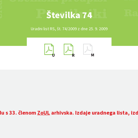
Številka 74
Uradni list RS, št. 74/2009 z dne 25. 9. 2009
du s 33. členom
ZoUL
arhivska. Izdaje uradnega lista, iz