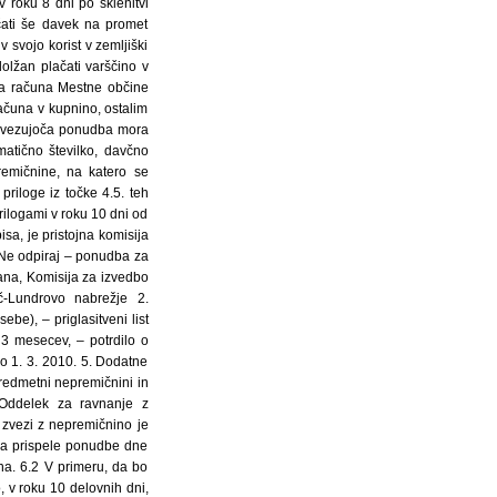
v roku 8 dni po sklenitvi
ati še davek na promet
 svojo korist v zemljiški
olžan plačati varščino v
ga računa Mestne občine
ačuna v kupnino, ostalim
Zavezujoča ponudba mora
atično številko, davčno
remičnine, na katero se
riloge iz točke 4.5. teh
ilogami v roku 10 dni od
a, je pristojna komisija
»Ne odpiraj – ponudba za
ana, Komisija za izvedbo
č-Lundrovo nabrežje 2.
be), – priglasitveni list
 3 mesecev, – potrdilo o
o 1. 3. 2010. 5. Dodatne
redmetni nepremičnini in
, Oddelek za ravnanje z
 zvezi z nepremičnino je
la prispele ponudbe dne
ana. 6.2 V primeru, da bo
 v roku 10 delovnih dni,