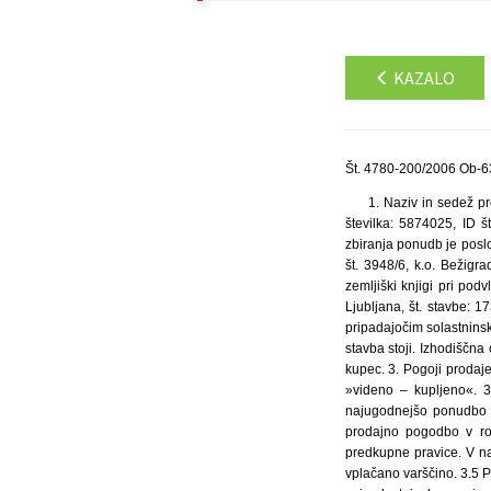
KAZALO
Št. 4780-200/2006 Ob-6
1. Naziv in sedež pr
številka: 5874025, ID 
zbiranja ponudb je poslov
št. 3948/6, k.o. Bežigr
zemljiški knjigi pri po
Ljubljana, št. stavbe: 1
pripadajočim solastninsk
stavba stoji. Izhodiščn
kupec. 3. Pogoji prodaj
»videno – kupljeno«. 
najugodnejšo ponudbo i
prodajno pogodbo v ro
predkupne pravice. V na
vplačano varščino. 3.5 P