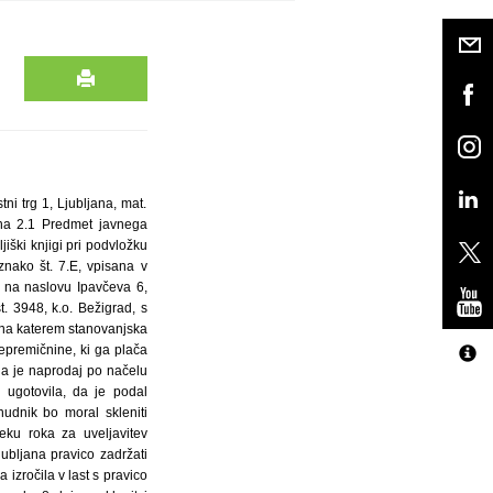
ni trg 1, Ljubljana, mat.
ena 2.1 Predmet javnega
jiški knjigi pri podvložku
znako št. 7.E, vpisana v
u na naslovu Ipavčeva 6,
t. 3948, k.o. Bežigrad, s
u na katerem stanovanjska
epremičnine, ki ga plača
na je naprodaj po načelu
ugotovila, da je podal
udnik bo moral skleniti
ku roka za uveljavitev
ubljana pravico zadržati
izročila v last s pravico