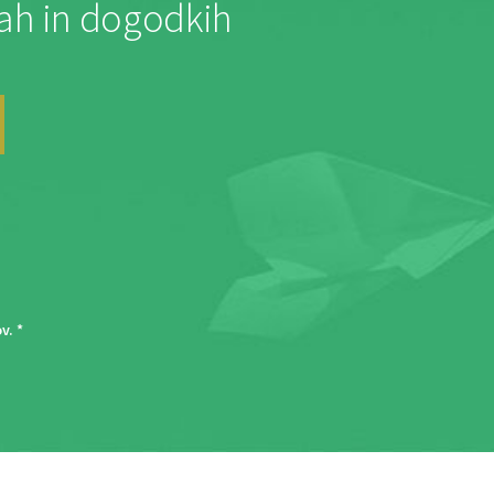
jah in dogodkih
ov
. *