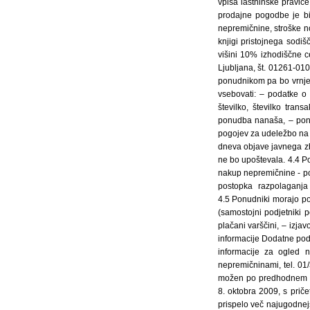
vpisa lastninske pravice
prodajne pogodbe je b
nepremičnine, stroške no
knjigi pristojnega sodi
višini 10% izhodiščne 
Ljubljana, št. 01261-01
ponudnikom pa bo vrnje
vsebovati: – podatke o
številko, številko tra
ponudba nanaša, – ponuj
pogojev za udeležbo na 
dneva objave javnega zb
ne bo upoštevala. 4.4 P
nakup nepremičnine - po
postopka razpolaganja
4.5 Ponudniki morajo pon
(samostojni podjetniki 
plačani varščini, – izj
informacije Dodatne pod
informacije za ogled n
nepremičninami, tel. 01
možen po predhodnem do
8. oktobra 2009, s priče
prispelo več najugodnej