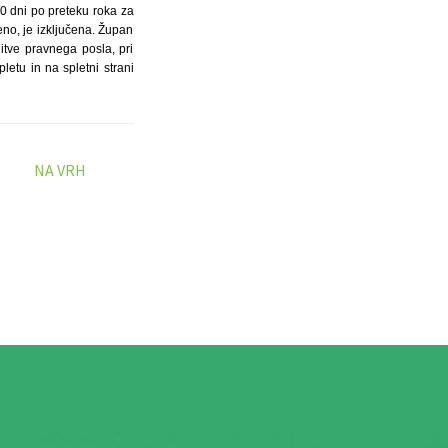
30 dni po preteku roka za
no, je izključena. Župan
tve pravnega posla, pri
etu in na spletni strani
NA VRH