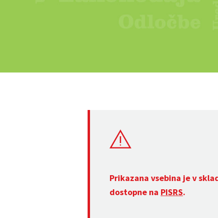
Prikazana vsebina je v skla
dostopne na
PISRS
.