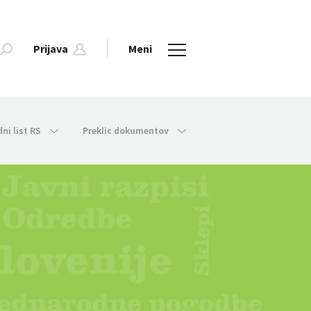
Prijava
Meni
dni list RS
Preklic dokumentov