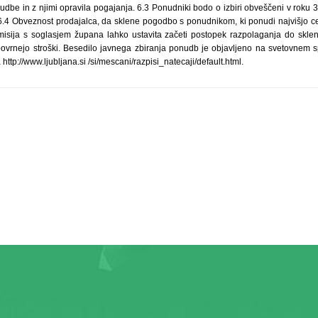
udbe in z njimi opravila pogajanja. 6.3 Ponudniki bodo o izbiri obveščeni v roku 
6.4 Obveznost prodajalca, da sklene pogodbo s ponudnikom, ki ponudi najvišjo ce
sija s soglasjem župana lahko ustavita začeti postopek razpolaganja do skleni
rnejo stroški. Besedilo javnega zbiranja ponudb je objavljeno na svetovnem spl
ttp://www.ljubljana.si /si/mescani/razpisi_natecaji/default.html.