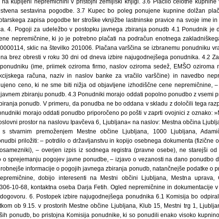
 na kupljeni nepremičnini v pristojni zemljiški knjigi. 3.6 Plačilo celotne kupnine 
istvena sestavina pogodbe. 3.7 Kupec bo poleg ponujene kupnine dolžan plač
tarskega zapisa pogodbe ter stroške vknjižbe lastninske pravice na svoje ime in v
šča. 4. Pogoji za udeležbo v postopku javnega zbiranja ponudb 4.1 Ponudnik je d
cene nepremičnine, ki jo je potrebno plačati na podračun enotnega zakladniške
00000114, sklic na številko 201006. Plačana varščina se izbranemu ponudniku vr
na brez obresti v roku 30 dni od dneva izbire najugodnejšega ponudnika. 4.2 
 ponudniku (ime, priimek oziroma firmo, naslov oziroma sedež, EMŠO oziroma m
nsakcijskega računa, naziv in naslov banke za vračilo varščine) in navedbo nep
eno ceno, ki ne sme biti nižja od objavljene izhodiščne cene nepremičnine, – p
javnem zbiranju ponudb. 4.3 Ponudniki morajo oddati popolno ponudbo z vsemi pr
iranja ponudb. V primeru, da ponudba ne bo oddana v skladu z določili tega razpis
onudniki morajo oddati ponudbo priporočeno po pošti v zaprti ovojnici z oznako: 
slovni prostor na naslovu Ipavčeva 6, Ljubljana« na naslov: Mestna občina Ljublj
 s stvarnim premoženjem Mestne občine Ljubljana, 1000 Ljubljana, Adami
udbi priložiti: – potrdilo o državljanstvu in kopijo osebnega dokumenta (fizične ose
posamezniki), – overjen izpis iz sodnega registra (pravne osebe), ne starejši od
avo o sprejemanju pogojev javne ponudbe, – izjavo o vezanosti na dano ponudbo d
robnejše informacije o pogojih javnega zbiranja ponudb, natančnejše podatke o p
epremičnine, dobijo interesenti na Mestni občini Ljubljana, Mestna uprava
/306-10-68, kontaktna oseba Darja Fetih. Ogled nepremičnine in dokumentacije v
govoru. 6. Postopek izbire najugodnejšega ponudnika 6.1 Komisija bo odpira
tkom ob 9.15. v prostorih Mestne občine Ljubljana, Klub 15, Mestni trg 1, Ljublj
ših ponudb, bo pristojna Komisija ponudnike, ki so ponudili enako visoko kupnino,