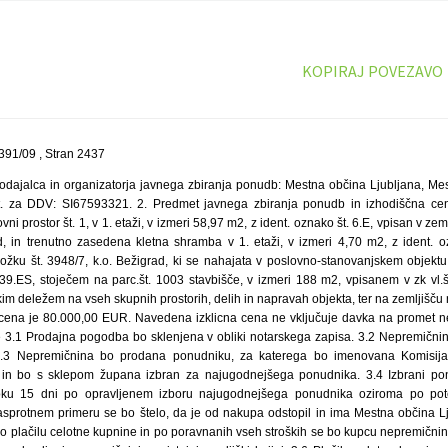
KOPIRAJ POVEZAVO
391/09 , Stran 2437
odajalca in organizatorja javnega zbiranja ponudb: Mestna občina Ljubljana, Mest
št. za DDV: SI67593321. 2. Predmet javnega zbiranja ponudb in izhodiščna c
ni prostor št. 1, v 1. etaži, v izmeri 58,97 m2, z ident. oznako št. 6.E, vpisan v zeml
ad, in trenutno zasedena kletna shramba v 1. etaži, v izmeri 4,70 m2, z ident. o
dvložku št. 3948/7, k.o. Bežigrad, ki se nahajata v poslovno-stanovanjskem objekt
739.ES, stoječem na parc.št. 1003 stavbišče, v izmeri 188 m2, vpisanem v zk vl.š
im deležem na vseh skupnih prostorih, delih in napravah objekta, ter na zemljišč
a cena je 80.000,00 EUR. Navedena izklicna cena ne vključuje davka na promet n
e 3.1 Prodajna pogodba bo sklenjena v obliki notarskega zapisa. 3.2 Nepremični
3.3 Nepremičnina bo prodana ponudniku, za katerega bo imenovana Komisija 
n bo s sklepom župana izbran za najugodnejšega ponudnika. 3.4 Izbrani pon
ku 15 dni po opravljenem izboru najugodnejšega ponudnika oziroma po pote
sprotnem primeru se bo štelo, da je od nakupa odstopil in ima Mestna občina Lj
o plačilu celotne kupnine in po poravnanih vseh stroških se bo kupcu nepremičnina 