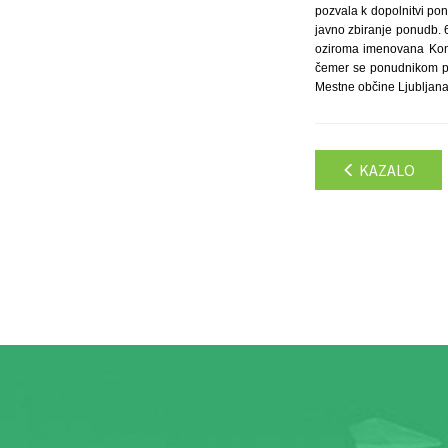
pozvala k dopolnitvi pon
javno zbiranje ponudb. 
oziroma imenovana Komi
čemer se ponudnikom pov
Mestne občine Ljubljana h
KAZALO