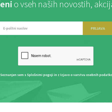
eni
o vseh naših novostih, akci
PRIJAVA
Seznanjen sem s
Splošnimi pogoji
in z
Izjavo o varstvu osebnih podatk