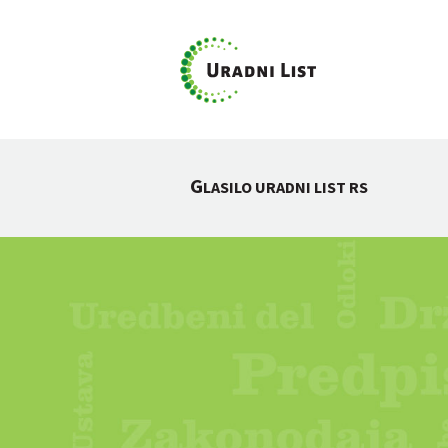
G
LASILO URADNI LIST RS