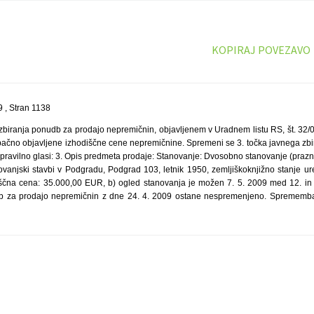
KOPIRAJ POVEZAVO
 , Stran 1138
zbiranja ponudb za prodajo nepremičnin, objavljenem v Uradnem listu RS, št. 32/0
apačno objavljene izhodiščne cene nepremičnine. Spremeni se 3. točka javnega zb
pravilno glasi: 3. Opis predmeta prodaje: Stanovanje: Dvosobno stanovanje (prazno), 
ovanjski stavbi v Podgradu, Podgrad 103, letnik 1950, zemljiškoknjižno stanje ure
iščna cena: 35.000,00 EUR, b) ogled stanovanja je možen 7. 5. 2009 med 12. in 
b za prodajo nepremičnin z dne 24. 4. 2009 ostane nespremenjeno. Sprememba