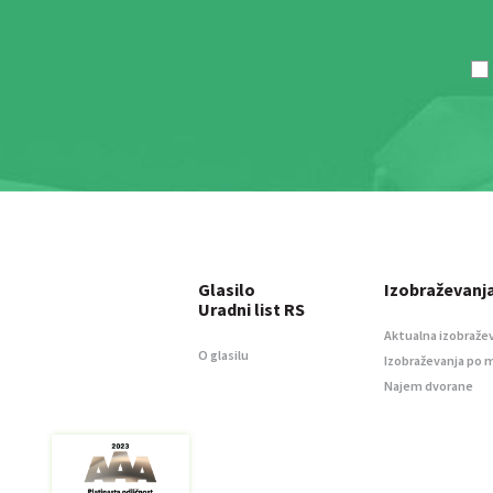
Glasilo
Izobraževanj
Uradni list RS
Aktualna izobraže
O glasilu
Izobraževanja po 
Najem dvorane