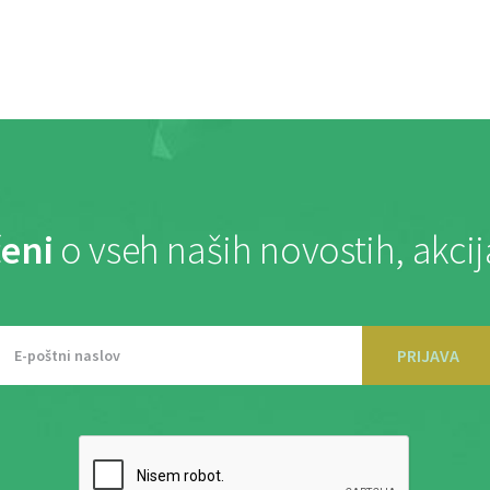
eni
o vseh naših novostih, akci
PRIJAVA