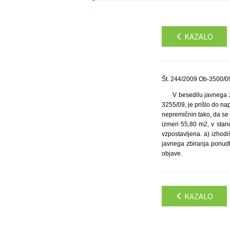
KAZALO
Št. 244/2009 Ob-3500/09
V besedilu javnega 
3255/09, je prišlo do n
nepremičnin tako, da se 
izmeri 55,80 m2, v stan
vzpostavljena. a) izhod
javnega zbiranja ponud
objave.
KAZALO