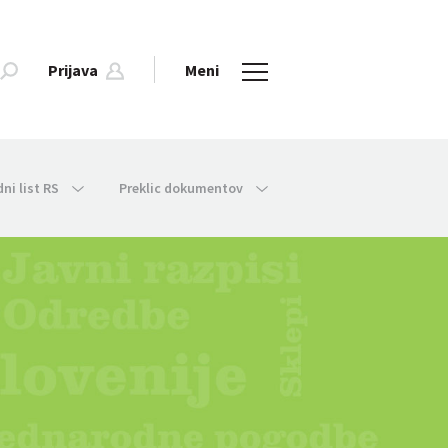
Prijava
Meni
dni list RS
Preklic dokumentov