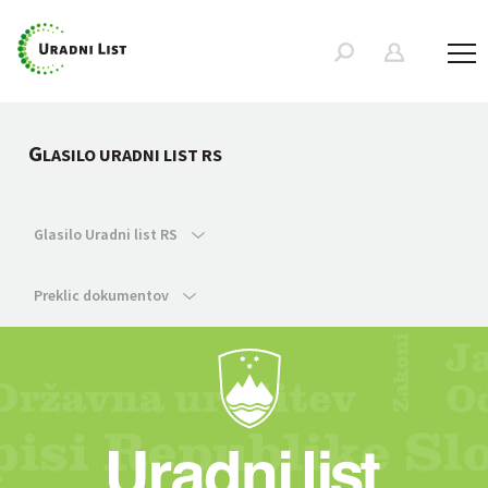
G
LASILO URADNI LIST RS
Glasilo Uradni list RS
Preklic dokumentov