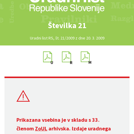
Številka 21
Uradni list RS, št. 21/2009 z dne 20. 3. 2009
Prikazana vsebina je v skladu s 33.
členom
ZoUL
arhivska. Izdaje uradnega