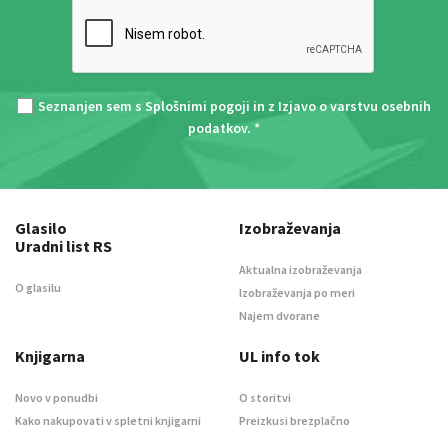
Seznanjen sem s
Splošnimi pogoji
in z
Izjavo o varstvu osebnih
podatkov
. *
Glasilo
Izobraževanja
Uradni list RS
Aktualna izobraževanja
O glasilu
Izobraževanja po meri
Najem dvorane
Knjigarna
UL info tok
Novo v ponudbi
O storitvi
Kako nakupovati v spletni knjigarni
Preizkusi brezplačno