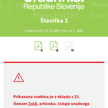
Številka 3
Uradni list RS, št. 3/2009 z dne 16. 1. 2009
Prikazana vsebina je v skladu s 33.
členom
ZoUL
arhivska. Izdaje uradnega