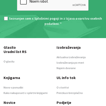
Seznanjen sem s
Splošnimi pogoji
in z
Izjavo o varstvu osebnih
podatkov
. *
Glasilo
Izobraževanja
Uradni list RS
Aktualna izobraževanja
O glasilu
Izobraževanja po meri
Najem dvorane
Knjigarna
UL info tok
Novo v ponudbi
O storitvi
Kako nakupovati v spletni knjigarni
Preizkusi brezplačno
Novice
Podjetje