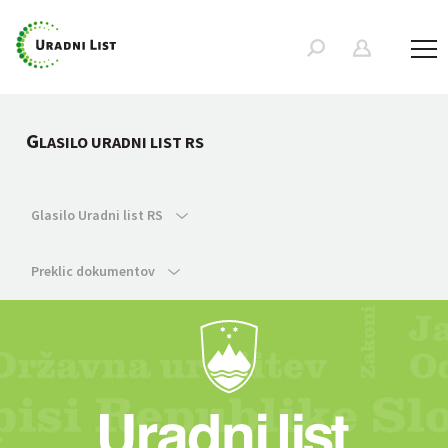
G
LASILO URADNI LIST RS
Glasilo Uradni list RS
Preklic dokumentov