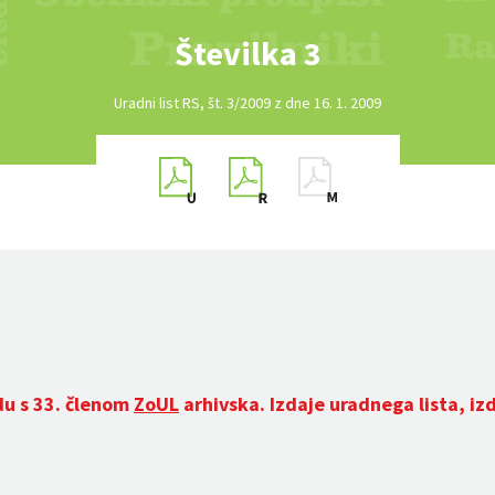
Številka 3
Uradni list RS, št. 3/2009 z dne 16. 1. 2009
du s 33. členom
ZoUL
arhivska. Izdaje uradnega lista, iz