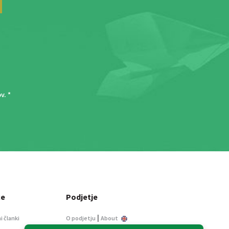
ov
. *
ce
Podjetje
|
i članki
O podjetju
About