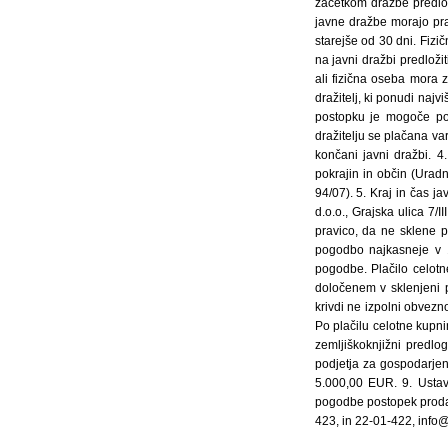
začetkom dražbe predlož
javne dražbe morajo prav
starejše od 30 dni. Fizi
na javni dražbi predlož
ali fizična oseba mora z
dražitelj, ki ponudi naj
postopku je mogoče pod
dražitelju se plačana va
končani javni dražbi. 
pokrajin in občin (Uradn
94/07). 5. Kraj in čas j
d.o.o., Grajska ulica 7/I
pravico, da ne sklene p
pogodbo najkasneje v 
pogodbe. Plačilo celot
določenem v sklenjeni 
krivdi ne izpolni obvezn
Po plačilu celotne kupni
zemljiškoknjižni predl
podjetja za gospodarjenj
5.000,00 EUR. 9. Ustav
pogodbe postopek prodaj
423, in 22-01-422, info@