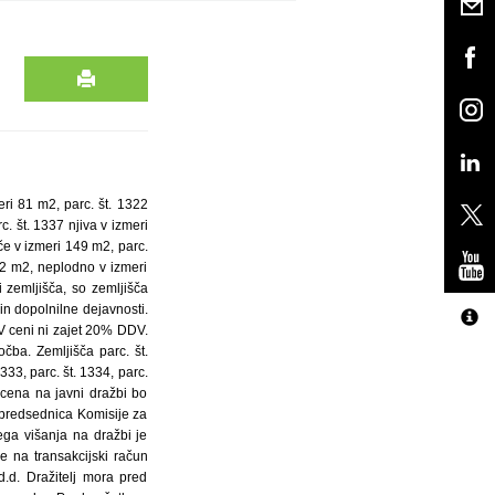
eri 81 m2, parc. št. 1322
c. št. 1337 njiva v izmeri
če v izmeri 149 m2, parc.
242 m2, neplodno v izmeri
 zemljišča, so zemljišča
in dopolnilne dejavnosti.
V ceni ni zajet 20% DDV.
ba. Zemljišča parc. št.
1333, parc. št. 1334, parc.
 cena na javni dražbi bo
 predsednica Komisije za
ega višanja na dražbi je
e na transakcijski račun
.d. Dražitelj mora pred