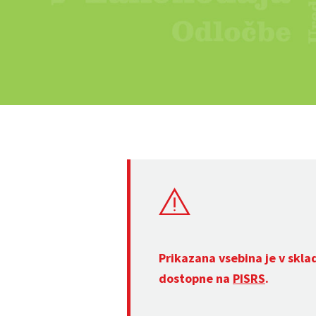
Prikazana vsebina je v skla
dostopne na
PISRS
.