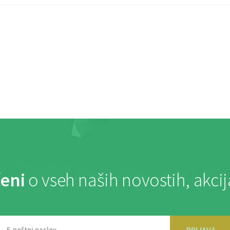
eni
o vseh naših novostih, akci
PRIJAVA