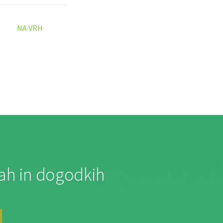
NA VRH
jah in dogodkih