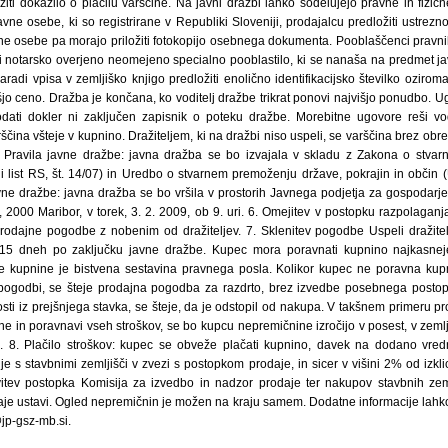
iti dokazilo o plačilu varščine. Na javni dražbi lahko sodelujejo pravne in fizi
ne osebe, ki so registrirane v Republiki Sloveniji, prodajalcu predložiti ustrezno
čne osebe pa morajo priložiti fotokopijo osebnega dokumenta. Pooblaščenci pravni
iti notarsko overjeno neomejeno specialno pooblastilo, ki se nanaša na predmet j
aradi vpisa v zemljiško knjigo predložiti enolično identifikacijsko številko ozi
višjo ceno. Dražba je končana, ko voditelj dražbe trikrat ponovi najvišjo ponudbo.
ati dokler ni zaključen zapisnik o poteku dražbe. Morebitne ugovore reši vo
rščina všteje v kupnino. Dražiteljem, ki na dražbi niso uspeli, se varščina brez obr
4. Pravila javne dražbe: javna dražba se bo izvajala v skladu z Zakona o stva
i list RS, št. 14/07) in Uredbo o stvarnem premoženju države, pokrajin in občin (U
avne dražbe: javna dražba se bo vršila v prostorih Javnega podjetja za gospodarje
II, 2000 Maribor, v torek, 3. 2. 2009, ob 9. uri. 6. Omejitev v postopku razpolaganj
rodajne pogodbe z nobenim od dražiteljev. 7. Sklenitev pogodbe Uspeli dražitel
15 dneh po zaključku javne dražbe. Kupec mora poravnati kupnino najkasne
ne kupnine je bistvena sestavina pravnega posla. Kolikor kupec ne poravna kupn
pogodbi, se šteje prodajna pogodba za razdrto, brez izvedbe posebnega postopka
osti iz prejšnjega stavka, se šteje, da je odstopil od nakupa. V takšnem primeru pr
ne in poravnavi vseh stroškov, se bo kupcu nepremičnine izročijo v posest, v zem
og. 8. Plačilo stroškov: kupec se obveže plačati kupnino, davek na dodano vred
e s stavbnimi zemljišči v zvezi s postopkom prodaje, in sicer v višini 2% od izk
itev postopka Komisija za izvedbo in nadzor prodaje ter nakupov stavbnih zeml
e ustavi. Ogled nepremičnin je možen na kraju samem. Dodatne informacije lahko 
jp-gsz-mb.si.