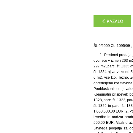
KAZALO
Št. 9/2009 Ob-1095/09 , 
1. Predmet prodaje j
dvorišče v izmeri 263 m2,
297 m2, parc. št. 1335 d
št. 1334 njiva v izmeri 
6 m2, vse k.o. Tezno. Z
opredeljena kot stavbna 
Pooblaščeni ocenjevalec
Komunalni prispevek bo
1328, parc. št. 1322, parc
št. 1329 in parc. št. 1
1.000.500,00 EUR. 2. Po
izvedbo in nadzor proda
500,00 EUR. Vsak dražit
Javnega podjetja za go