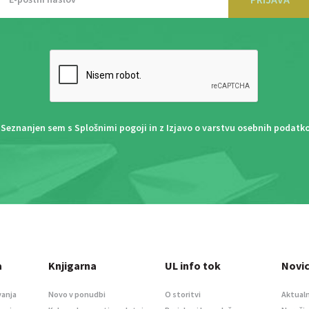
Seznanjen sem s
Splošnimi pogoji
in z
Izjavo o varstvu osebnih podatk
a
Knjigarna
UL info tok
Novi
vanja
Novo v ponudbi
O storitvi
Aktualn