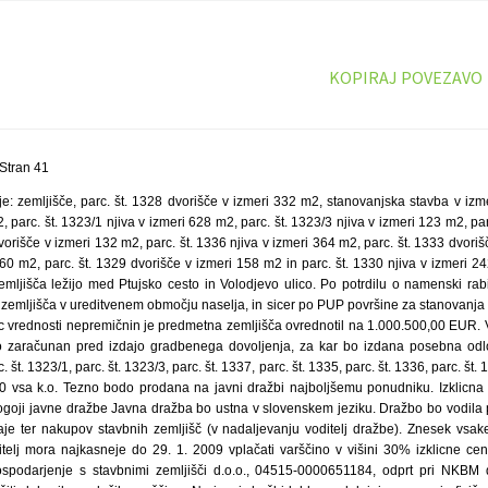
KOPIRAJ POVEZAVO
Stran 41
e: zemljišče, parc. št. 1328 dvorišče v izmeri 332 m2, stanovanjska stavba v izm
 parc. št. 1323/1 njiva v izmeri 628 m2, parc. št. 1323/3 njiva v izmeri 123 m2, par
vorišče v izmeri 132 m2, parc. št. 1336 njiva v izmeri 364 m2, parc. št. 1333 dvoriš
560 m2, parc. št. 1329 dvorišče v izmeri 158 m2 in parc. št. 1330 njiva v izmeri 
emljišča ležijo med Ptujsko cesto in Volodjevo ulico. Po potrdilu o namenski rabi
zemljišča v ureditvenem območju naselja, in sicer po PUP površine za stanovanja 
 vrednosti nepremičnin je predmetna zemljišča ovrednotil na 1.000.500,00 EUR. 
 zaračunan pred izdajo gradbenega dovoljenja, za kar bo izdana posebna odloč
. št. 1323/1, parc. št. 1323/3, parc. št. 1337, parc. št. 1335, parc. št. 1336, parc. št. 
330 vsa k.o. Tezno bodo prodana na javni dražbi najboljšemu ponudniku. Izklicna
goji javne dražbe Javna dražba bo ustna v slovenskem jeziku. Dražbo bo vodila
je ter nakupov stavbnih zemljišč (v nadaljevanju voditelj dražbe). Znesek vsak
elj mora najkasneje do 29. 1. 2009 vplačati varščino v višini 30% izklicne cen
spodarjenje s stavbnimi zemljišči d.o.o., 04515-0000651184, odprt pri NKBM d