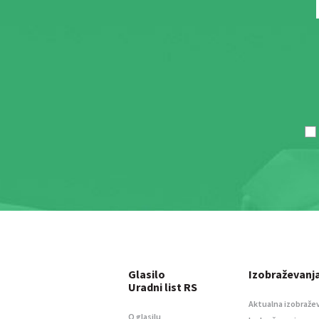
Glasilo
Izobraževanj
Uradni list RS
Aktualna izobraže
O glasilu