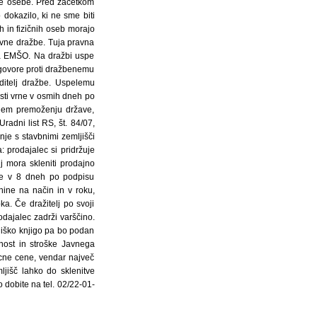
čne osebe. Pred začetkom
 dokazilo, ki ne sme biti
h in fizičnih oseb morajo
avne dražbe. Tuja pravna
roma EMŠO. Na dražbi uspe
 Ugovore proti dražbenemu
ditelj dražbe. Uspelemu
esti vrne v osmih dneh po
rnem premoženju države,
radni list RS, št. 84/07,
nje s stavbnimi zemljišči
a: prodajalec si pridržuje
j mora skleniti prodajno
je v 8 dneh po podpisu
ine na način in v roku,
. Če dražitelj po svoji
odajalec zadrži varščino.
ljiško knjigo pa bo podan
nost in stroške Javnega
licne cene, vendar največ
jišč lahko do sklenitve
dobite na tel. 02/22-01-