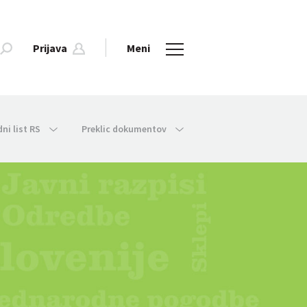
Prijava
Meni
dni list RS
Preklic dokumentov