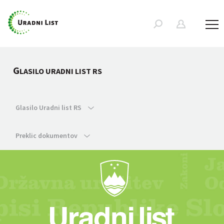
G
LASILO URADNI LIST RS
Glasilo Uradni list RS
Preklic dokumentov