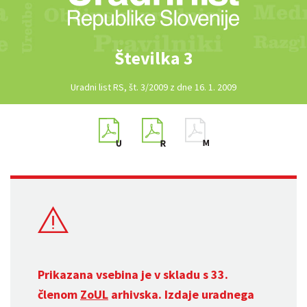
Številka 3
Uradni list RS, št. 3/2009 z dne 16. 1. 2009
Prikazana vsebina je v skladu s 33.
členom
ZoUL
arhivska. Izdaje uradnega