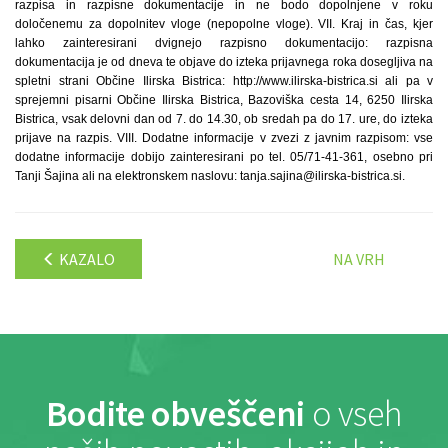
KAZALO
NA VRH
Bodite obveščeni
o vseh