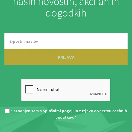
naših novostih, akcijah in
dogodkih
PRIJAVA
Seznanjen sem s
Splošnimi pogoji
in z
Izjavo o varstvu osebnih
podatkov
. *