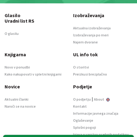
Glasilo
Izobraževanja
Uradni list RS
Aktualna izobraževanja
O glasilu
Izobraževanja po meri
Najem dvorane
Knjigarna
UL info tok
Novo v ponudbi
O storitvi
Kako nakupovati v spletni knjigarni
Preizkusi brezplačno
Novice
Podjetje
|
Aktualni članki
O podjetju
About
Naroči se na novice
Kontakt
Informacije javnega značaja
Oglaševanje
Splošni pogoji
Izjava o varstvu osebnih podatkov