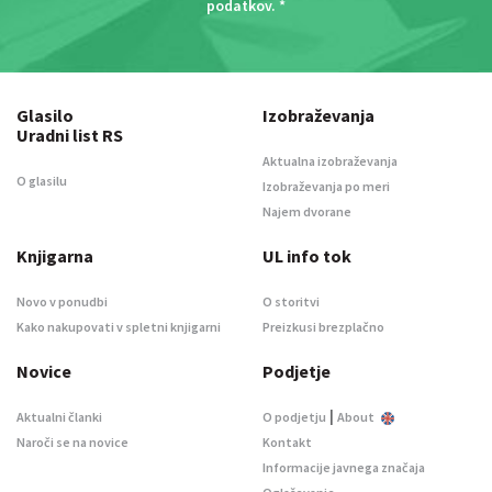
podatkov
. *
Glasilo
Izobraževanja
Uradni list RS
Aktualna izobraževanja
O glasilu
Izobraževanja po meri
Najem dvorane
Knjigarna
UL info tok
Novo v ponudbi
O storitvi
Kako nakupovati v spletni knjigarni
Preizkusi brezplačno
Novice
Podjetje
|
Aktualni članki
O podjetju
About
Naroči se na novice
Kontakt
Informacije javnega značaja