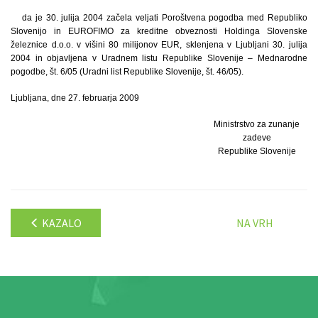
da je 30. julija 2004 začela veljati Poroštvena pogodba med Republiko
Slovenijo in EUROFIMO za kreditne obveznosti Holdinga Slovenske
železnice d.o.o. v višini 80 milijonov EUR, sklenjena v Ljubljani 30. julija
2004 in objavljena v Uradnem listu Republike Slovenije – Mednarodne
pogodbe, št. 6/05 (Uradni list Republike Slovenije, št. 46/05).
Ljubljana, dne 27. februarja 2009
Ministrstvo za zunanje
zadeve
Republike Slovenije
KAZALO
NA VRH