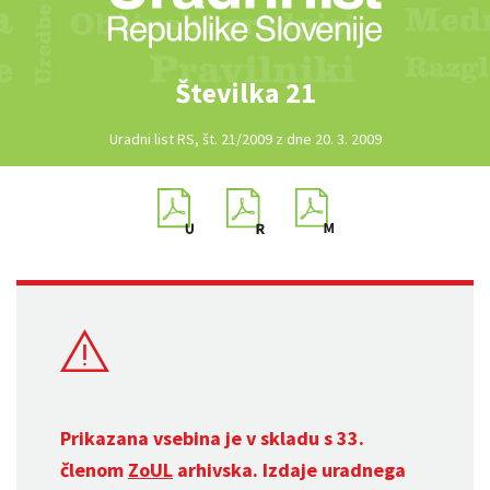
Številka 21
Uradni list RS, št. 21/2009 z dne 20. 3. 2009
Prikazana vsebina je v skladu s 33.
členom
ZoUL
arhivska. Izdaje uradnega