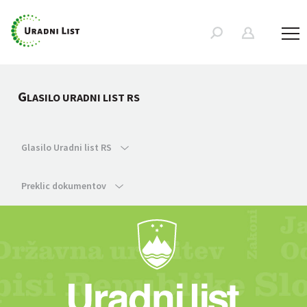
G
LASILO URADNI LIST RS
Glasilo Uradni list RS
Preklic dokumentov