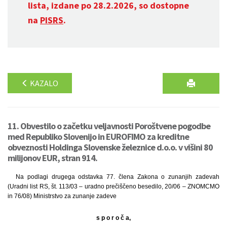
lista, izdane po 28.2.2026, so dostopne
na
PISRS
.
KAZALO
11. Obvestilo o začetku veljavnosti Poroštvene pogodbe
med Republiko Slovenijo in EUROFIMO za kreditne
obveznosti Holdinga Slovenske železnice d.o.o. v višini 80
milijonov EUR, stran 914.
Na podlagi drugega odstavka 77. člena Zakona o zunanjih zadevah
(Uradni list RS, št. 113/03 – uradno prečiščeno besedilo, 20/06 – ZNOMCMO
in 76/08) Ministrstvo za zunanje zadeve
s p o r o č a,