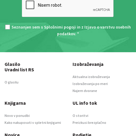
Seznanjen sem s
Splošnimi pogoji
in z
Izjavo o varstvu osebnih
podatkov
. *
Glasilo
Izobraževanja
Uradni list RS
Aktualna izobraževanja
O glasilu
Izobraževanja po meri
Najem dvorane
Knjigarna
UL info tok
Novo v ponudbi
O storitvi
Kako nakupovati v spletni knjigarni
Preizkusi brezplačno
Novice
Podjetje