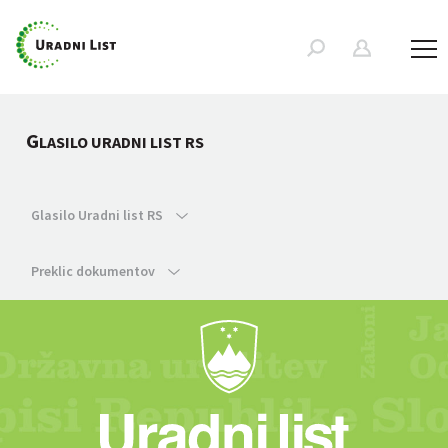
G
LASILO URADNI LIST RS
Glasilo Uradni list RS
Preklic dokumentov