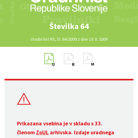
Številka 64
Uradni list RS, št. 64/2009 z dne 10. 8. 2009
Prikazana vsebina je v skladu s 33.
členom
ZoUL
arhivska. Izdaje uradnega