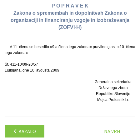
P O P R A V E K
Zakona o spremembah in dopolnitvah Zakona o
organizaciji in financiranju vzgoje in izobraževanja
(ZOFVI-H)
V 11. členu se besedilo »9.a člena tega zakona« pravilno glasi: »10. člena
tega zakona«.
Št. 411-10/09-20/57
Ljubljana, dne 10. avgusta 2009
Generalna sekretarka
Državnega zbora
Republike Slovenije
Mojca Prelesnik l.r.
KAZALO
NA VRH