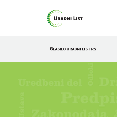
G
LASILO URADNI LIST RS