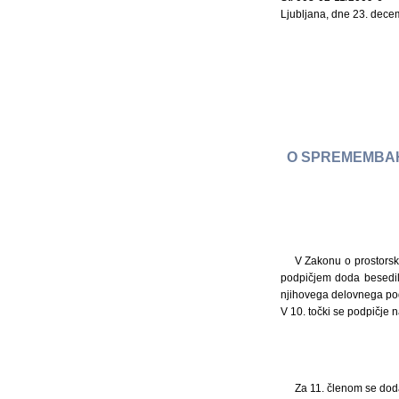
Ljubljana, dne 23. dec
O SPREMEMBAH
V Zakonu o prostorske
podpičjem doda besedilo
njihovega delovnega po
V 10. točki se podpičje n
Za 11. členom se doda 