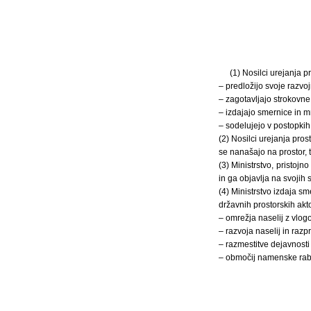
(1) Nosilci urejanja p
– predložijo svoje razvo
– zagotavljajo strokovn
– izdajajo smernice in m
– sodelujejo v postopkih
(2) Nosilci urejanja pro
se nanašajo na prostor, t
(3) Ministrstvo, pristoj
in ga objavlja na svojih 
(4) Ministrstvo izdaja s
državnih prostorskih akt
– omrežja naselij z vlog
– razvoja naselij in razp
– razmestitve dejavnosti 
– območij namenske rabe