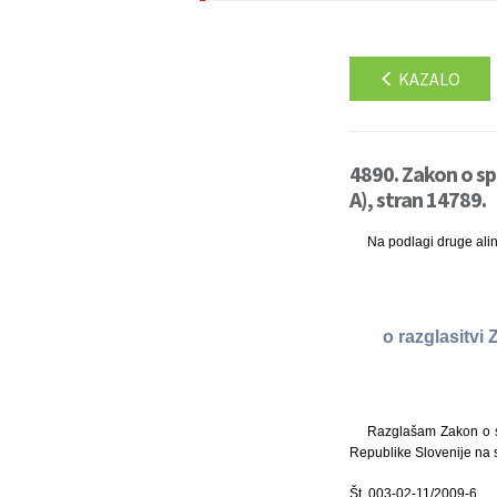
KAZALO
4890. Zakon o s
A), stran 14789.
Na podlagi druge ali
o razglasitv
Razglašam Zakon o sp
Republike Slovenije na 
Št. 003-02-11/2009-6