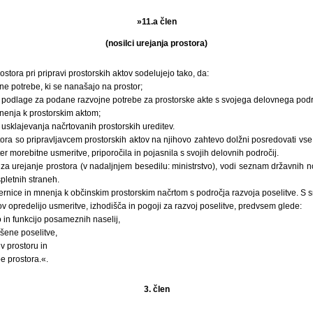
»11.a člen
(nosilci urejanja prostora)
rostora pri pripravi prostorskih aktov sodelujejo tako, da:
jne potrebe, ki se nanašajo na prostor;
e podlage za podane razvojne potrebe za prostorske akte s svojega delovnega podr
nenja k prostorskim aktom;
 usklajevanja načrtovanih prostorskih ureditev.
stora so pripravljavcem prostorskih aktov na njihovo zahtevo dolžni posredovati vse 
er morebitne usmeritve, priporočila in pojasnila s svojih delovnih področij.
no za urejanje prostora (v nadaljnjem besedilu: ministrstvo), vodi seznam državnih n
spletnih straneh.
mernice in mnenja k občinskim prostorskim načrtom s področja razvoja poselitve. S
ov opredelijo usmeritve, izhodišča in pogoji za razvoj poselitve, predvsem glede:
o in funkcijo posameznih naselij,
ršene poselitve,
v prostoru in
 prostora.«.
3. člen