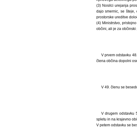
(3) Nosilci urejanja pro
dajo smernic, se šteje,
prostorske ureditve določ
(4) Ministrstvo, pristoj
občini, ali je za občinski
V prvem odstavku 48.
člena občina dopolni os
V 49. členu se besed
V drugem odstavku 5
spletu in na krajevno obi
V petem odstavku se be