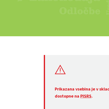
Prikazana vsebina je v skla
dostopne na
PISRS
.