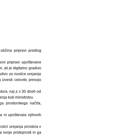
občina pripravi predlog
govi pripravi upoštevane
, ali je digitalno gradivo
adivo za nosilce urejanja
izvesti celovito presojo
tora, naj ji v 30 dneh od
nja tudi ministrstvu.
ga prostorskega načrta,
ta ni upoštevala njihovih
osilci urejanja prostora v
a svoje pristojnosti in ga