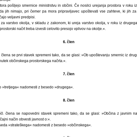
stora pošljejo smernice ministrstvu in občini. Če nosilci urejanja prostora v roku 
 da jih nimajo, pri čemer pa mora pripravljavec upoštevati vse zahteve, ki jih z
ajo veljavni predpisi.
no za varstvo okolja, v skladu z zakonom, ki ureja varstvo okolja, v roku iz druge
 prostorski načrt treba izvesti celovito presojo vplivov na okolje.«.
6. člen
 člena se prvi stavek spremeni tako, da se glasi: »Ob upoštevanju smernic iz dru
nutek občinskega prostorskega načrta.«.
7. člen
o »tretjega« nadomesti z besedo »drugega«.
8. člen
0. člena se napovedni stavek spremeni tako, da se glasi: »Občina z javnim 
čajni način obvesti javnost o:«.
seda »strateškega« nadomesti z besedo »občinskega«.