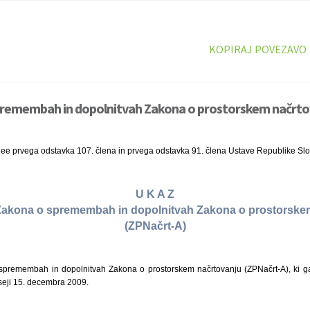
KOPIRAJ POVEZAVO
premembah in dopolnitvah Zakona o prostorskem načrto
nee prvega odstavka 107. člena in prvega odstavka 91. člena Ustave Republike Slo
U K A Z
i Zakona o spremembah in dopolnitvah Zakona o prostorske
(ZPNačrt-A)
remembah in dopolnitvah Zakona o prostorskem načrtovanju (ZPNačrt-A), ki ga 
seji 15. decembra 2009.