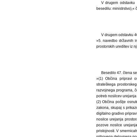
V drugem odstavku 13
besedilu: ministrstvo),« č
V drugem odstavku 46.
»5. navedbo državnih in
prostorskih ureditev iz nj
Besedilo 47. člena se
»(1) Občina pripravi o
strateškega prostorskeg
razvojnega programa, če 
potreb nosilcev urejanja
(2) Občina pošlje osnut
zakona, skupaj s prikazo
digitalno gradivo pripra
nosilce urejanja prosto
pozove nosilce urejanja
pristojnosti. V smernica
njihovega delovnega po