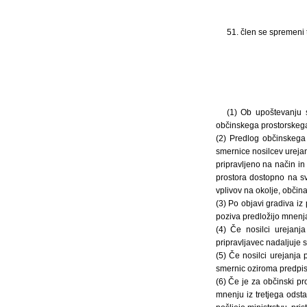
51. člen se spremeni t
(1) Ob upoštevanju s
občinskega prostorskega
(2) Predlog občinskega 
smernice nosilcev urejanj
pripravljeno na način in
prostora dostopno na sv
vplivov na okolje, občin
(3) Po objavi gradiva iz
poziva predložijo mnenja
(4) Če nosilci urejanj
pripravljavec nadaljuje 
(5) Če nosilci urejanja 
smernic oziroma predpisov
(6) Če je za občinski pro
mnenju iz tretjega odstav