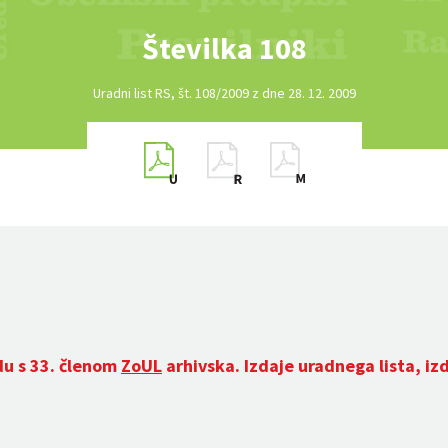
Številka 108
Uradni list RS, št. 108/2009 z dne 28. 12. 2009
du s 33. členom
ZoUL
arhivska. Izdaje uradnega lista, iz