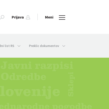
Prijava
Meni
dni list RS
Preklic dokumentov