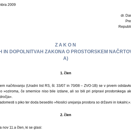
embra 2009
dr. Dan
Pre
Republi
Z A K O N
 IN DOPOLNITVAH ZAKONA O PROSTORSKEM NAČRTOVA
A)
1. člen
m načrtovanju (Uradni list RS, št. 33/07 in 70/08 – ZVO-1B) se v prvem odstavku 
 »oziroma, če smernice niso bile izdane, ali so bili pri pripravi prostorskega ak
dročja«.
adomesti s piko ter doda besedilo »Nosilci urejanja prostora so državni in lokalni;«
2. člen
nov 11.a člen, ki se glasi: