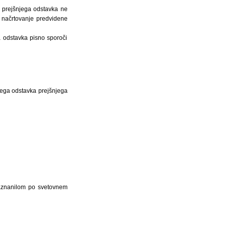
iz prejšnjega odstavka ne
a načrtovanje predvidene
ga odstavka pisno sporoči
gega odstavka prejšnjega
naznanilom po svetovnem