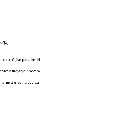
očja;
razpoložljive podatke, ki
osilcev urejanja prostora
 smernicami se na podlagi