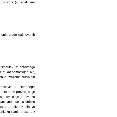
 prostora (v nadaljnjem
mnenja glede načrtovanih
 usmeritev iz državnega
ejet kot samostojen akt,
eb in izraženih razvojnih
 odstavka 39. člena tega
dmih dneh preveri, ali je
agotovi, da je gradivo za
 svetovnem spletu občina
rske ureditve iz njihove
prikazu stanja prostora z