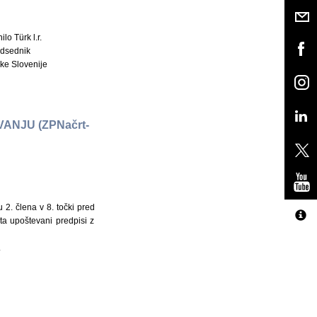
ilo Türk l.r.
dsednik
ke Slovenije
NJU (ZPNačrt-
2. člena v 8. točki pred
ta upoštevani predpisi z
.