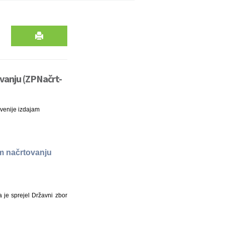
vanju (ZPNačrt-
venije izdajam
m načrtovanju
je sprejel Državni zbor