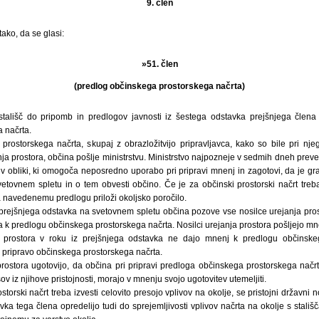
9. člen
ako, da se glasi:
»51. člen
(predlog občinskega prostorskega načrta)
tališč do pripomb in predlogov javnosti iz šestega odstavka prejšnjega člena 
 načrta.
prostorskega načrta, skupaj z obrazložitvijo pripravljavca, kako so bile pri nje
a prostora, občina pošlje ministrstvu. Ministrstvo najpozneje v sedmih dneh preveri
 v obliki, ki omogoča neposredno uporabo pri pripravi mnenj in zagotovi, da je gr
etovnem spletu in o tem obvesti občino. Če je za občinski prostorski načrt treba 
a navedenemu predlogu priloži okoljsko poročilo.
 prejšnjega odstavka na svetovnem spletu občina pozove vse nosilce urejanja pros
 k predlogu občinskega prostorskega načrta. Nosilci urejanja prostora pošljejo mne
a prostora v roku iz prejšnjega odstavka ne dajo mnenj k predlogu občinske
s pripravo občinskega prostorskega načrta.
prostora ugotovijo, da občina pri pripravi predloga občinskega prostorskega načr
 iz njihove pristojnosti, morajo v mnenju svojo ugotovitev utemeljiti.
storski načrt treba izvesti celovito presojo vplivov na okolje, se pristojni državni n
ka tega člena opredelijo tudi do sprejemljivosti vplivov načrta na okolje s stališč