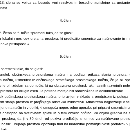
. člena se vejica za besedo »ministrstvo« in besedilo »pristojno za urejanje
rtata.
4. člen
 člena se 5. točka spremeni tako, da se glasi:
 lokalnih nosilcev urejanja prostora, ki predložijo smernice za načrtovanje in 
ihove pristojnosti.«.
5. člen
 spremeni tako, da se glasi:
snutek občinskega prostorskega načrta na podlagi prikaza stanja prostora,
a načrta, usmeritev iz občinskega strateškega prostorskega načrta, če je bil spr
je bil izdelan za območje, ki ga obravnava prostorski akt, lastnih razvojnih potr
 prostora ter drugih oseb. Te potrebe morajo biti obrazložene in dokumentirane.
ek občinskega prostorskega načrta, pripravljen v skladu s predpisom iz petega
m stanja prostora iz prejšnjega odstavka ministrstvu. Ministrstvo najpozneje v se
vljeno na način in v obliki, ki omogoča neposredno uporabo pri pripravi smernic in z
ra dostopno na svetovnem spletu in o tem obvesti občino. Po objavi gradiva na
 prostora, da ji v 30 dneh od poziva predložijo smernice za načrtovane prosto
h nosilci urejanja prostora opozorijo tudi na morebitne pomanjkljivosti podatkov v 
dročja.