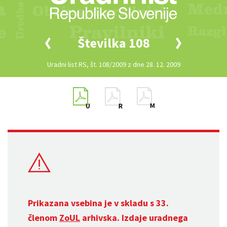
Številka 108
Uradni list RS, št. 108/2009 z dne 28. 12. 2009
Prikazana vsebina je v skladu s 33.
členom
ZoUL
arhivska. Izdaje uradnega