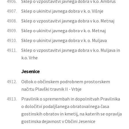
4906.
Sklep o vzpostavitvi javnega dobra v k.o. Ambrus
4907.
Sklep o ukinitvi javnega dobra v k. o. Višnje
4908.
Sklep o vzpostavitvi javnega dobra v k.o. Metnaj
4909.
Sklep o ukinitvi javnega dobra v k. o. Metnaj
4910.
Sklep o ukinitvi javnega dobra v k. o. Muljava
4911.
Sklep o vzpostavitvi javnega dobra v k.o. Muljava in
k.o. Vrhe
Jesenice
4912.
Odlok o občinskem podrobnem prostorskem
načrtu Plavški travnik II - Vrbje
4913.
Pravilnik o spremembah in dopolnitvah Pravilnika
o določitvi podaljšanega obratovalnega časa
gostinskih obratov in kmetij, na katerih se opravlja
gostinska dejavnost v Občini Jesenice