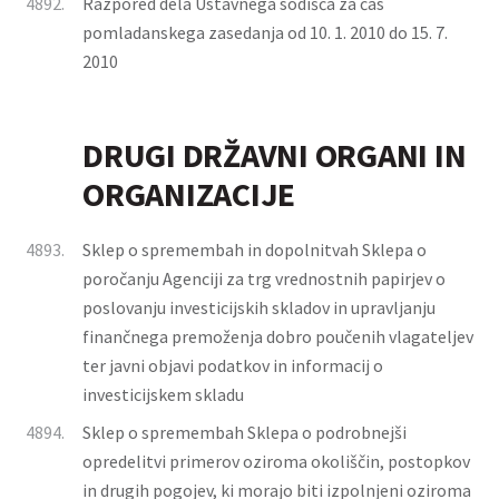
4892.
Razpored dela Ustavnega sodišča za čas
pomladanskega zasedanja od 10. 1. 2010 do 15. 7.
2010
DRUGI DRŽAVNI ORGANI IN
ORGANIZACIJE
4893.
Sklep o spremembah in dopolnitvah Sklepa o
poročanju Agenciji za trg vrednostnih papirjev o
poslovanju investicijskih skladov in upravljanju
finančnega premoženja dobro poučenih vlagateljev
ter javni objavi podatkov in informacij o
investicijskem skladu
4894.
Sklep o spremembah Sklepa o podrobnejši
opredelitvi primerov oziroma okoliščin, postopkov
in drugih pogojev, ki morajo biti izpolnjeni oziroma