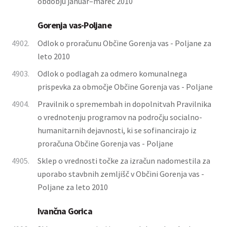
obdobju januar–marec 2010
Gorenja vas-Poljane
4902.
Odlok o proračunu Občine Gorenja vas - Poljane za
leto 2010
4903.
Odlok o podlagah za odmero komunalnega
prispevka za območje Občine Gorenja vas - Poljane
4904.
Pravilnik o spremembah in dopolnitvah Pravilnika
o vrednotenju programov na področju socialno-
humanitarnih dejavnosti, ki se sofinancirajo iz
proračuna Občine Gorenja vas - Poljane
4905.
Sklep o vrednosti točke za izračun nadomestila za
uporabo stavbnih zemljišč v Občini Gorenja vas -
Poljane za leto 2010
Ivančna Gorica