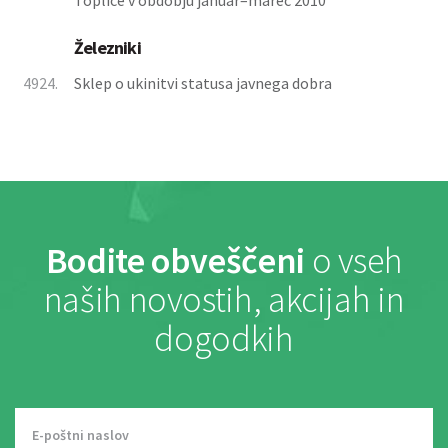
Toplice v obdobju januar–marec 2010
Železniki
4924.
Sklep o ukinitvi statusa javnega dobra
Bodite obveščeni
o vseh
naših novostih, akcijah in
dogodkih