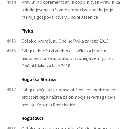
4914.
Pravilnik o spremembah in dopolnitvah Pravilnika
o dodeljevanju državnih pomoči za spodbujanje
razvoja gospodarstva v Občini Jesenice
Pivka
4915.
Odlok o proračunu Občine Pivka za leto 2010
4916.
Sklep o določitvi vrednosti točke za izračun
nadomestila za uporabo stavbnega zemljišča v
Občini Pivka za leto 2010
Rogaška Slatina
4917.
Sklep o začetku priprave občinskega podrobnega
prostorskega načrta za območje severnega dela
naselja Zgornja Kostrivnica
Rogašovci
4918.
Odlok o rebalansu proračuna Občine Rogašovci za