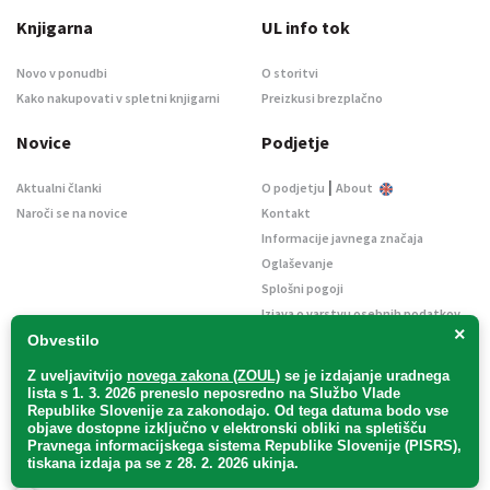
Knjigarna
UL info tok
Novo v ponudbi
O storitvi
Kako nakupovati v spletni knjigarni
Preizkusi brezplačno
Novice
Podjetje
|
Aktualni članki
O podjetju
About
Naroči se na novice
Kontakt
Informacije javnega značaja
Oglaševanje
Splošni pogoji
Izjava o varstvu osebnih podatkov
×
E-dražbe
Obvestilo
Z uveljavitvijo
novega zakona (ZOUL)
se je
izdajanje uradnega
lista s 1. 3. 2026 preneslo
neposredno
na Službo Vlade
Republike Slovenije za zakonodajo
. Od tega datuma bodo vse
objave dostopne izključno v elektronski obliki na spletišču
Pravnega informacijskega sistema Republike Slovenije (PISRS),
Uradni list d. o. o. – v likvidaciji / Vse pravice pridržane.
tiskana izdaja pa se z 28. 2. 2026 ukinja.
Pravna obvestila
/
Piškotki
/ Avtorji:
TriTim spletna agencija
v sodelovanju z