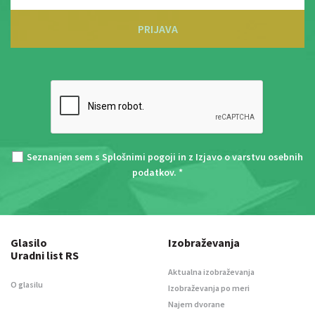
PRIJAVA
Seznanjen sem s
Splošnimi pogoji
in z
Izjavo o varstvu osebnih
podatkov
. *
Glasilo
Izobraževanja
Uradni list RS
Aktualna izobraževanja
O glasilu
Izobraževanja po meri
Najem dvorane