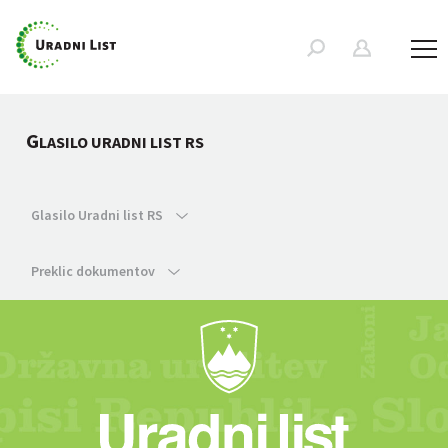
G
LASILO URADNI LIST RS
Glasilo Uradni list RS
Preklic dokumentov