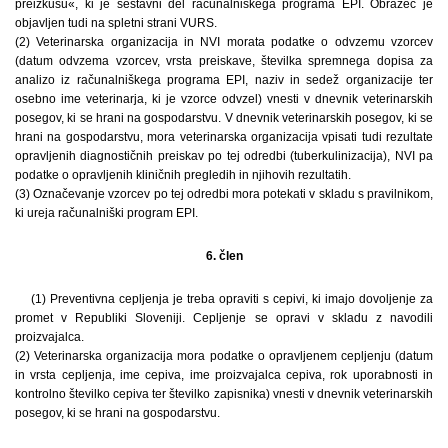
preizkusu«, ki je sestavni del računalniškega programa EPI. Obrazec je
objavljen tudi na spletni strani VURS.
(2) Veterinarska organizacija in NVI morata podatke o odvzemu vzorcev
(datum odvzema vzorcev, vrsta preiskave, številka spremnega dopisa za
analizo iz računalniškega programa EPI, naziv in sedež organizacije ter
osebno ime veterinarja, ki je vzorce odvzel) vnesti v dnevnik veterinarskih
posegov, ki se hrani na gospodarstvu. V dnevnik veterinarskih posegov, ki se
hrani na gospodarstvu, mora veterinarska organizacija vpisati tudi rezultate
opravljenih diagnostičnih preiskav po tej odredbi (tuberkulinizacija), NVI pa
podatke o opravljenih kliničnih pregledih in njihovih rezultatih.
(3) Označevanje vzorcev po tej odredbi mora potekati v skladu s pravilnikom,
ki ureja računalniški program EPI.
6. člen
(1) Preventivna cepljenja je treba opraviti s cepivi, ki imajo dovoljenje za
promet v Republiki Sloveniji. Cepljenje se opravi v skladu z navodili
proizvajalca.
(2) Veterinarska organizacija mora podatke o opravljenem cepljenju (datum
in vrsta cepljenja, ime cepiva, ime proizvajalca cepiva, rok uporabnosti in
kontrolno številko cepiva ter številko zapisnika) vnesti v dnevnik veterinarskih
posegov, ki se hrani na gospodarstvu.