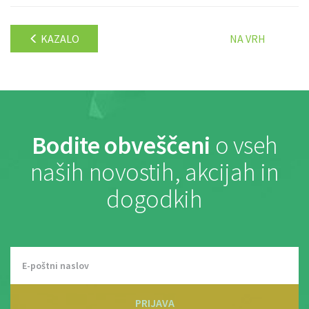
KAZALO
NA VRH
Bodite obveščeni
o vseh
naših novostih, akcijah in
dogodkih
PRIJAVA