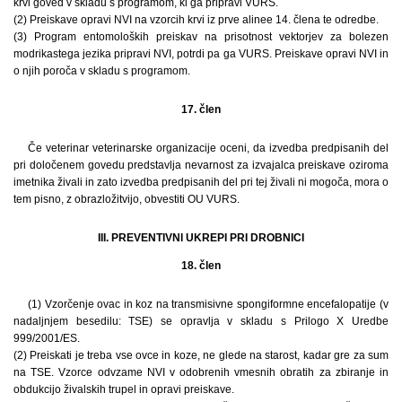
krvi goved v skladu s programom, ki ga pripravi VURS.
(2) Preiskave opravi NVI na vzorcih krvi iz prve alinee 14. člena te odredbe.
(3) Program entomoloških preiskav na prisotnost vektorjev za bolezen
modrikastega jezika pripravi NVI, potrdi pa ga VURS. Preiskave opravi NVI in
o njih poroča v skladu s programom.
17. člen
Če veterinar veterinarske organizacije oceni, da izvedba predpisanih del
pri določenem govedu predstavlja nevarnost za izvajalca preiskave oziroma
imetnika živali in zato izvedba predpisanih del pri tej živali ni mogoča, mora o
tem pisno, z obrazložitvijo, obvestiti OU VURS.
III. PREVENTIVNI UKREPI PRI DROBNICI
18. člen
(1) Vzorčenje ovac in koz na transmisivne spongiformne encefalopatije (v
nadaljnjem besedilu: TSE) se opravlja v skladu s Prilogo X Uredbe
999/2001/ES.
(2) Preiskati je treba vse ovce in koze, ne glede na starost, kadar gre za sum
na TSE. Vzorce odvzame NVI v odobrenih vmesnih obratih za zbiranje in
obdukcijo živalskih trupel in opravi preiskave.