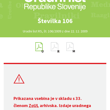
Številka 106
Uradni list RS, št. 106/2009 z dne 22. 12. 2009
Prikazana vsebina je v skladu s 33.
členom
ZoUL
arhivska. Izdaje uradnega