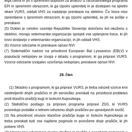
tega člena in jih s spremnim dopisom za analizo iz računalniškega programa
EPI in spremnim obrazcem, ki ga izpolni uplenitelj in je dostopen na spletni
strani VURS, oddati VHS za nadaljnje preiskave na steklino. Če lisice niso
opremljene s spremnim obrazcem, ki ga izpolni uplenitelj, se jih ne pošlje v
preiskavo.
(5) Dokler je celotno ozemlje Republike Slovenije določeno kot okuženo s
steklino, morajo veterinarske organizacije sprejeti vse uplenjene lisice, ki jih
lovci dostavijo v veterinarsko organizacijo, in jih oddati VHS.
(6) Vzorce odvzame in preiskave opravi NVI.
(7) Sistematični nadzor na prisotnost European Bat Lyssavirus (EBLV) v
populaciji netopirjev se izvaja v skladu s programom, ki ga pripravi VURS.
Vzorce odvzame izvajalec vzorčenja netopirjev, preiskave opravi NVI.
28. člen
(1) Skladno s programom, ki ga pripravi VURS, je treba odvzeti vzorce krvi
odstreljenih divjih prašičev in jih serološko preiskati na prisotnost protiteles
proti klasični prašičji kugi in bolezni Aujeszkega.
(2) Statistično podlago za pripravo programa pripravi ZGS, ki VURS
posreduje podatke o letnem odvzemu divjih prašičev po upravljavcih lovišč.
(3) Na prisotnost virusov klasične prašičje kuge in bolezni Aujeszkega je
treba preiskati tudi vse najdene poginule in povožene divje prašiče, ki jih
pobere VHS.