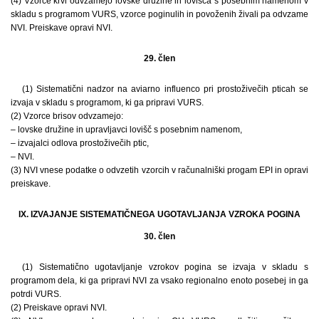
(4) Vzorce krvi odvzamejo lovske družine in lovišča s posebnim namenom v
skladu s programom VURS, vzorce poginulih in povoženih živali pa odvzame
NVI. Preiskave opravi NVI.
29. člen
(1) Sistematični nadzor na aviarno influenco pri prostoživečih pticah se
izvaja v skladu s programom, ki ga pripravi VURS.
(2) Vzorce brisov odvzamejo:
– lovske družine in upravljavci lovišč s posebnim namenom,
– izvajalci odlova prostoživečih ptic,
– NVI.
(3) NVI vnese podatke o odvzetih vzorcih v računalniški progam EPI in opravi
preiskave.
IX. IZVAJANJE SISTEMATIČNEGA UGOTAVLJANJA VZROKA POGINA
30. člen
(1) Sistematično ugotavljanje vzrokov pogina se izvaja v skladu s
programom dela, ki ga pripravi NVI za vsako regionalno enoto posebej in ga
potrdi VURS.
(2) Preiskave opravi NVI.