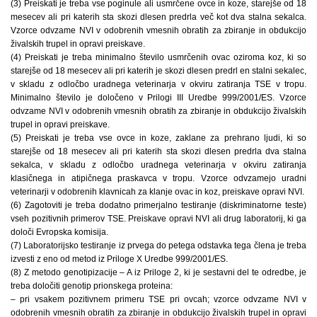
(3) Preiskati je treba vse poginule ali usmrčene ovce in koze, starejše od 18
mesecev ali pri katerih sta skozi dlesen predrla več kot dva stalna sekalca.
Vzorce odvzame NVI v odobrenih vmesnih obratih za zbiranje in obdukcijo
živalskih trupel in opravi preiskave.
(4) Preiskati je treba minimalno število usmrčenih ovac oziroma koz, ki so
starejše od 18 mesecev ali pri katerih je skozi dlesen predrl en stalni sekalec,
v skladu z odločbo uradnega veterinarja v okviru zatiranja TSE v tropu.
Minimalno število je določeno v Prilogi III Uredbe 999/2001/ES. Vzorce
odvzame NVI v odobrenih vmesnih obratih za zbiranje in obdukcijo živalskih
trupel in opravi preiskave.
(5) Preiskati je treba vse ovce in koze, zaklane za prehrano ljudi, ki so
starejše od 18 mesecev ali pri katerih sta skozi dlesen predrla dva stalna
sekalca, v skladu z odločbo uradnega veterinarja v okviru zatiranja
klasičnega in atipičnega praskavca v tropu. Vzorce odvzamejo uradni
veterinarji v odobrenih klavnicah za klanje ovac in koz, preiskave opravi NVI.
(6) Zagotoviti je treba dodatno primerjalno testiranje (diskriminatorne teste)
vseh pozitivnih primerov TSE. Preiskave opravi NVI ali drug laboratorij, ki ga
določi Evropska komisija.
(7) Laboratorijsko testiranje iz prvega do petega odstavka tega člena je treba
izvesti z eno od metod iz Priloge X Uredbe 999/2001/ES.
(8) Z metodo genotipizacije – A iz Priloge 2, ki je sestavni del te odredbe, je
treba določiti genotip prionskega proteina:
– pri vsakem pozitivnem primeru TSE pri ovcah; vzorce odvzame NVI v
odobrenih vmesnih obratih za zbiranje in obdukcijo živalskih trupel in opravi