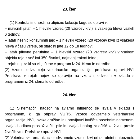
23. člen
(1) Kontrola imunosti na atipično kokošjo kugo se opravi v:
– matičnih jatah – 1 hlevski vzorec (20 vzorcev krvi) iz vsakega hleva vsakih
6 tednov;
– jatah nesnic konzumnih jajc – 1 hlevski vzorec (20 vzorcev krvi) iz vsakega
hleva v času vzreje, pri starosti jate 12 do 18 tednov;
– jatah pitovne perutnine – 1 hlevski vzorec (20 vzorcev krvi) v vsakem
objektu reje z več kot 350 živalmi, najmanj enkrat letno;
– rejah nojev, ki so vključene v program iz 24. člena te odredbe.
(2) Vzorce odvzamejo veterinarske organizacije, preiskave opravi NVI.
Preiskave v rejah nojev se opravijo na vzorcih, odvzetih v skladu s
programom iz 24. člena te odredbe.
24. člen
(1) Sistematični nadzor na aviarno influenco se izvaja v skladu s
programom, ki ga pripravi VURS. Vzorce odvzamejo veterinarske
organizacije, NVI, lovske družine in upravljavci lovišč s posebnim namenom,
izvajalci odlova prostoživečih ptic in izvajalci nalog zatočišč za živali prosto
živečih vrst. Preiskave opravi NVI.
(2) Veterinarske organizacije odvzamejo vzorce krvi pri perutnini najpozneje