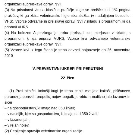
organizacije, preiskave opravi NVI.
(3) Na prisotnost virusa klasične prašičje kuge se preišče tudi 1% pogina
prašičev, ki ga zbira veterinarsko-higienska služba (v nadaljnjem besedilu:
VHS). Vzorce odvzame in preiskave opravi NVI v skladu s programom, ki ga
pripravi VURS.
(4) Na bolezen Aujeszkega je treba preiskati tudi merjasce v skladu s
programom, ki ga pripravi VURS. Vzorce krvi odvzamejo veterinarske
organizacije, preiskave opravi NVI.
(5) Vzorce krvi iz tega člena je treba odvzeti najpozneje do 26. novembra
2010.
V. PREVENTIVNI UKREPI PRI PERUTNINI
22. člen
(1) Proti atipični kokošji kugi je treba cepiti vse jate kokoši, piščancev,
puranov, japonskih prepelic, nojev, pegatk, jerebic in matične jate fazanov, in
sicer:
– na gospodarstvih, ki imajo nad 350 živali;
– v naseljih, kjer so gospodarstva, ki imajo nad 350 živali;
– v fazanerijah;
– v rejah nojev.
(2) Cepljenje opravijo veterinarske organizacije.