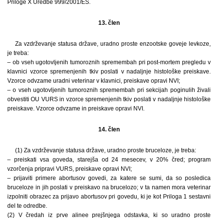
Priloge X Uredbe 999/2001/ES.
13. člen
Za vzdrževanje statusa države, uradno proste enzootske goveje levkoze,
je treba:
– ob vseh ugotovljenih tumoroznih spremembah pri post-mortem pregledu v
klavnici vzorce spremenjenih tkiv poslati v nadaljnje histološke preiskave.
Vzorce odvzame uradni veterinar v klavnici, preiskave opravi NVI;
– o vseh ugotovljenih tumoroznih spremembah pri sekcijah poginulih živali
obvestiti OU VURS in vzorce spremenjenih tkiv poslati v nadaljnje histološke
preiskave. Vzorce odvzame in preiskave opravi NVI.
14. člen
(1) Za vzdrževanje statusa države, uradno proste bruceloze, je treba:
– preiskati vsa goveda, starejša od 24 mesecev, v 20% čred; program
vzorčenja pripravi VURS, preiskave opravi NVI;
– prijaviti primere abortusov govedi, za katere se sumi, da so posledica
bruceloze in jih poslati v preiskavo na brucelozo; v ta namen mora veterinar
izpolniti obrazec za prijavo abortusov pri govedu, ki je kot Priloga 1 sestavni
del te odredbe.
(2) V čredah iz prve alinee prejšnjega odstavka, ki so uradno proste