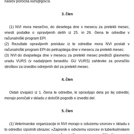
naslov porocila.vurs@gov.si.
3. člen
(1) NVI mora mesečno, do desetega dne v mesecu za pretekli mesec,
vnesti podatke o opravljenih delih iz 25. in 26. člena te odredbe v
računalniški program EPI.
(2) Rezultate opravljenih preiskav iz te odredbe mora NVI poslati v
računalniški program EPI do petnajstega dne v mesecu za pretekli mesec.
(3) NVI do dvajsetega dne v mesecu za pretekli mesec predloži glavnemu
uradu VURS (v nadaljnjem besedilu: GU VURS) zahtevke za povračilo
stroškov za izvedbo odrejenih del za pretekli mesec.
4. člen
Ostali izvajalci iz 1. člena te odredbe, ki opravljajo dela po tej odredbi,
morajo poročati v skladu z določili pogodb o izvedbi del.
5. člen
(1) Veterinarske organizacije in NVI morajo o odvzemu vzorcev v skladu s
to odredbo izpolniti obrazec »Zapisnik o odvzemu vzorcev in tuberkulinskem