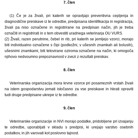
7. člen
(1) Če je za živali, pri katerih se opravljajo preventivna cepljenja in
diagnostične preiskave iz te odredbe, predpisana identifikacija in registracija,
živali pa niso označene in registrirane na predpisan način, jih je treba
označiti in registrirati in o tem obvestiti uradnega veterinarja OU VURS.
(2) Živali, razen perutnine, čebel in rib, pri katerih se jemljejo vzorci, morajo
biti individualno označene s čipi (podkožni, v ušesnih znamkah ali bolusih),
ušesnimi znamkami, biti tetovirane oziroma označene na način, ki omogoča
njihovo nedvoumno prepoznavnost v zvezi z rezultati preiskav.
8. člen
Veterinarska organizacija mora krvne vzorce pri posameznih vrstah živali
na istem gospodarstvu jemati istočasno za vse preiskave in hkrati opraviti
tudi druge predpisane ukrepe iz te odredbe.
9. člen
Veterinarske organizacije in NVI morajo podatke, pridobljene pri izvajanju
te odredbe, uporabljati v skladu s predpisi, ki urejajo varstvo osebnih
podatkov, in jih varovati kot poslovno tajnost.