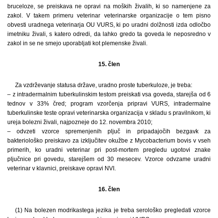
bruceloze, se preiskava ne opravi na moških živalih, ki so namenjene za
zakol. V takem primeru veterinar veterinarske organizacije o tem pisno
obvesti uradnega veterinarja OU VURS, ki po uradni dolžnosti izda odločbo
imetniku živali, s katero odredi, da lahko gredo ta goveda le neposredno v
zakol in se ne smejo uporabljati kot plemenske živali.
15. člen
Za vzdrževanje statusa države, uradno proste tuberkuloze, je treba:
– z intradermalnim tuberkulinskim testom preiskati vsa goveda, starejša od 6
tednov v 33% čred; program vzorčenja pripravi VURS, intradermalne
tuberkulinske teste opravi veterinarska organizacija v skladu s pravilnikom, ki
ureja bolezni živali, najpozneje do 12. novembra 2010;
– odvzeti vzorce spremenjenih pljuč in pripadajočih bezgavk za
bakteriološko preiskavo za izključitev okužbe z Mycobacterium bovis v vseh
primerih, ko uradni veterinar pri post-mortem pregledu ugotovi znake
pljučnice pri govedu, starejšem od 30 mesecev. Vzorce odvzame uradni
veterinar v klavnici, preiskave opravi NVI.
16. člen
(1) Na bolezen modrikastega jezika je treba serološko pregledati vzorce