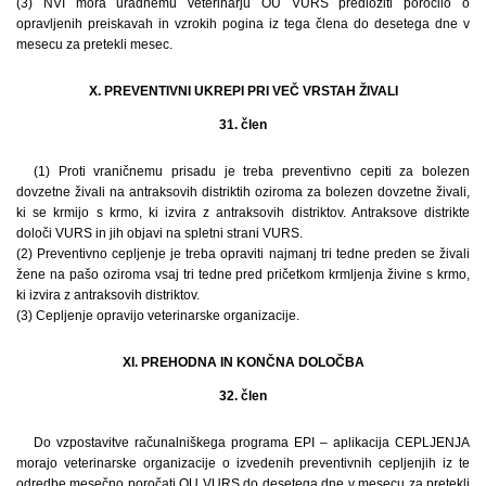
(3) NVI mora uradnemu veterinarju OU VURS predložiti poročilo o
opravljenih preiskavah in vzrokih pogina iz tega člena do desetega dne v
mesecu za pretekli mesec.
X. PREVENTIVNI UKREPI PRI VEČ VRSTAH ŽIVALI
31. člen
(1) Proti vraničnemu prisadu je treba preventivno cepiti za bolezen
dovzetne živali na antraksovih distriktih oziroma za bolezen dovzetne živali,
ki se krmijo s krmo, ki izvira z antraksovih distriktov. Antraksove distrikte
določi VURS in jih objavi na spletni strani VURS.
(2) Preventivno cepljenje je treba opraviti najmanj tri tedne preden se živali
žene na pašo oziroma vsaj tri tedne pred pričetkom krmljenja živine s krmo,
ki izvira z antraksovih distriktov.
(3) Cepljenje opravijo veterinarske organizacije.
XI. PREHODNA IN KONČNA DOLOČBA
32. člen
Do vzpostavitve računalniškega programa EPI – aplikacija CEPLJENJA
morajo veterinarske organizacije o izvedenih preventivnih cepljenjih iz te
odredbe mesečno poročati OU VURS do desetega dne v mesecu za pretekli