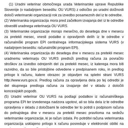
(1) Uradni veterinar območnega urada Veterinarske uprave Republike
Slovenije (v nadaljnjem besedilu: OU VURS) z odločbo po uradni dolžnosti
določi veterinarski organizaciji rok za izvedbo posameznih del iz te odredbe.
(2) Veterinarska organizacija mora pred začetkom izvajanja del iz te odredbe
obvestiti uradnega veterinarja OU VURS.
(3) Veterinarske organizacije morajo mesečno, do desetega dne v mesecu
za pretekli mesec, vnesti podatke o opravljenih delih iz te odredbe v
računalniški program EPI centralnega informacijskega sistema VURS (v
nadaljnjem besedilu: računalniški program EPI).
(4) Veterinarska organizacija do desetega dne v mesecu za pretekli mesec
uradnemu veterinarju OU VURS predloži predlog računa za povračilo
stroškov za izvedbo odrejenih del za pretekli mesec, iz katerega mora biti
razvidno, da so bile pristojbine odvedene v predpisanem roku, in predlog
priloge k računu, katere obrazec je objavljen na spletni strani VURS
http://www.vurs.gov.si. Predlog računa za opravljena dela po tej odredbi je
del skupnega predloga računa za izvajanje del v skladu z določili
koncesijskih pogodb.
(5) Uradni veterinar OU VURS na podlagi podatkov iz računalniškega
programa EPI ter izvedenega nadzora ugotovi, ali so bila dela iz te odredbe
opravljena v skladu z določbami te odredbe ter to potrdi s podpisom računa
do petnajstega dne v mesecu za pretekli mesec praviloma na sedežu
veterinarske organizacije, ki je račun izdala. Po potrditvi računa veterinarska
organizacija usklajeno prilogo k računu posreduje v elektronski obliki na