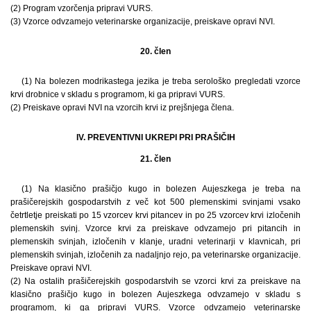
(2) Program vzorčenja pripravi VURS.
(3) Vzorce odvzamejo veterinarske organizacije, preiskave opravi NVI.
20. člen
(1) Na bolezen modrikastega jezika je treba serološko pregledati vzorce
krvi drobnice v skladu s programom, ki ga pripravi VURS.
(2) Preiskave opravi NVI na vzorcih krvi iz prejšnjega člena.
IV. PREVENTIVNI UKREPI PRI PRAŠIČIH
21. člen
(1) Na klasično prašičjo kugo in bolezen Aujeszkega je treba na
prašičerejskih gospodarstvih z več kot 500 plemenskimi svinjami vsako
četrtletje preiskati po 15 vzorcev krvi pitancev in po 25 vzorcev krvi izločenih
plemenskih svinj. Vzorce krvi za preiskave odvzamejo pri pitancih in
plemenskih svinjah, izločenih v klanje, uradni veterinarji v klavnicah, pri
plemenskih svinjah, izločenih za nadaljnjo rejo, pa veterinarske organizacije.
Preiskave opravi NVI.
(2) Na ostalih prašičerejskih gospodarstvih se vzorci krvi za preiskave na
klasično prašičjo kugo in bolezen Aujeszkega odvzamejo v skladu s
programom, ki ga pripravi VURS. Vzorce odvzamejo veterinarske