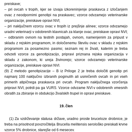
preiskave;
– pri ovcah v tropih, kjer se izvaja izkoreninjenje praskavca z izločanjem
ovac z neodpornimi genotipi na praskavec; vzorce odvzamejo veterinarske
organizacije, preiskave opravi NVI;
– pri naključnem vzorcu ovac v tropih iz prejšnje alinee; vzorce odvzamejo
uradni veterinarji v odobrenih klavnicah za klanje ovac, preiskave opravi NVI;
– odbranim ovnom na testnih postajah, ovnom, namenjenim za pripust v
skladu z rejskim programom, in določenemu številu ovac v skladu z rejskim
programom za posamezno pasmo; seznam rej in živali, katerim je treba
odvzeti vzorce za genotipizacijo, pripravi priznana rejska organizacija v
skladu z zakonom, ki ureja živinorejo; vzorce odvzamejo veterinarske
organizacije, preiskave opravi NVI.
(9) Z metodo genotipizacije – B iz Priloge 2 je treba določiti genotip pri
najmanj 100 naključno izbranih poginulih ali usmrčenih ovcah in pri vseh
primerih atipičnega praskavca pri ovcah. Program naključnega vzorčenja
pripravi NVI, potrdi pa ga VURS. Vzorce odvzame NVI v odobrenih vmesnih
obratih za zbiranje in obdukcijo živalskih trupel in opravi preiskave.
19. člen
(1) Za vzdrževanje statusa države, uradno proste bruceloze drobnice, je
treba na prisotnost povzročitelja Brucella melitensis serološko preiskati krvne
vzorce 5% drobnice, starejše od 6 mesecev.