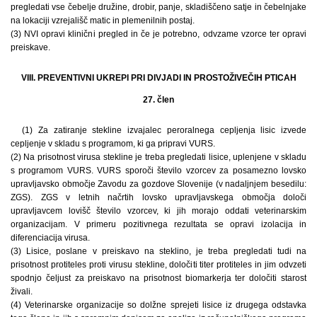
pregledati vse čebelje družine, drobir, panje, skladiščeno satje in čebelnjake
na lokaciji vzrejališč matic in plemenilnih postaj.
(3) NVI opravi klinični pregled in če je potrebno, odvzame vzorce ter opravi
preiskave.
VIII. PREVENTIVNI UKREPI PRI DIVJADI IN PROSTOŽIVEČIH PTICAH
27. člen
(1) Za zatiranje stekline izvajalec peroralnega cepljenja lisic izvede
cepljenje v skladu s programom, ki ga pripravi VURS.
(2) Na prisotnost virusa stekline je treba pregledati lisice, uplenjene v skladu
s programom VURS. VURS sporoči število vzorcev za posamezno lovsko
upravljavsko območje Zavodu za gozdove Slovenije (v nadaljnjem besedilu:
ZGS). ZGS v letnih načrtih lovsko upravljavskega območja določi
upravljavcem lovišč število vzorcev, ki jih morajo oddati veterinarskim
organizacijam. V primeru pozitivnega rezultata se opravi izolacija in
diferenciacija virusa.
(3) Lisice, poslane v preiskavo na steklino, je treba pregledati tudi na
prisotnost protiteles proti virusu stekline, določiti titer protiteles in jim odvzeti
spodnjo čeljust za preiskavo na prisotnost biomarkerja ter določiti starost
živali.
(4) Veterinarske organizacije so dolžne sprejeti lisice iz drugega odstavka