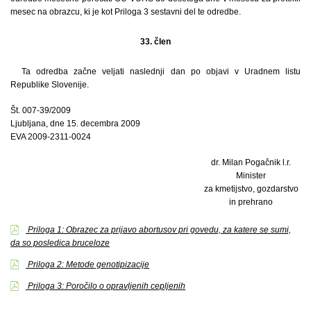
mesec na obrazcu, ki je kot Priloga 3 sestavni del te odredbe.
33. člen
Ta odredba začne veljati naslednji dan po objavi v Uradnem listu
Republike Slovenije.
Št. 007-39/2009
Ljubljana, dne 15. decembra 2009
EVA 2009-2311-0024
dr. Milan Pogačnik l.r.
Minister
za kmetijstvo, gozdarstvo
in prehrano
Priloga 1: Obrazec za prijavo abortusov pri govedu, za katere se sumi,
da so posledica bruceloze
Priloga 2: Metode genotipizacije
Priloga 3: Poročilo o opravljenih cepljenih