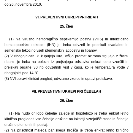
do 26. novembra 2010.
VI. PREVENTIVNI UKREPI PRI RIBAH
25. člen
(1) Na virusno hemoragično septikemijo postrvi (VHS) in infekciozno
hematopoetsko nekrozo (IHN) je treba odvzeti in preiskati ovarialno in
semensko tekočino vseh plemenskih jat postrvi in lipanov.
(2) V ribogojnicah, ki kupujejo ikre, vršijo promet oziroma trgujejo z živimi
ribami, je treba na bolezni iz prejšnjega odstavka enkrat letno vzorčiti in
preiskati organe 30 rib dovzetnih vrst v času, ko je temperatura vode v
ribogojnici pod 14 °C.
(3) NVI opravi klinični pregled, odvzame vzorce in opravi preiskave.
VII. PREVENTIVNI UKREPI PRI ČEBELAH
26. člen
(1) Na hudo gnilobo čebelje zalege in tropilelozo je treba enkrat letno
klinično pregledati vse čebelje družine na lokaciji vzrejališč matic in čebelje
družine plemenilnih postaj.
(2) Na prisotnost malega panjskega hrošča je treba enkrat letno klinično