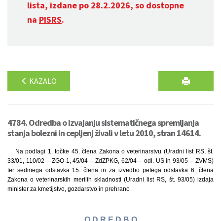
lista, izdane po 28.2.2026, so dostopne
na
PISRS
.
KAZALO
4784. Odredba o izvajanju sistematičnega spremljanja
stanja bolezni in cepljenj živali v letu 2010, stran 14614.
Na podlagi 1. točke 45. člena Zakona o veterinarstvu (Uradni list RS, št.
33/01, 110/02 – ZGO-1, 45/04 – ZdZPKG, 62/04 – odl. US in 93/05 – ZVMS)
ter sedmega odstavka 15. člena in za izvedbo petega odstavka 6. člena
Zakona o veterinarskih merilih skladnosti (Uradni list RS, št. 93/05) izdaja
minister za kmetijstvo, gozdarstvo in prehrano
O D R E D B O