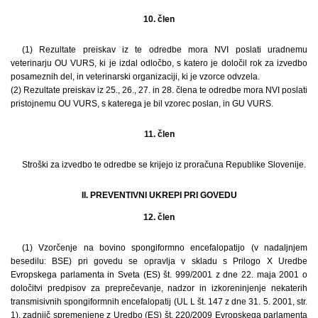
10. člen
(1) Rezultate preiskav iz te odredbe mora NVI poslati uradnemu
veterinarju OU VURS, ki je izdal odločbo, s katero je določil rok za izvedbo
posameznih del, in veterinarski organizaciji, ki je vzorce odvzela.
(2) Rezultate preiskav iz 25., 26., 27. in 28. člena te odredbe mora NVI poslati
pristojnemu OU VURS, s katerega je bil vzorec poslan, in GU VURS.
11. člen
Stroški za izvedbo te odredbe se krijejo iz proračuna Republike Slovenije.
II. PREVENTIVNI UKREPI PRI GOVEDU
12. člen
(1) Vzorčenje na bovino spongiformno encefalopatijo (v nadaljnjem
besedilu: BSE) pri govedu se opravlja v skladu s Prilogo X Uredbe
Evropskega parlamenta in Sveta (ES) št. 999/2001 z dne 22. maja 2001 o
določitvi predpisov za preprečevanje, nadzor in izkoreninjenje nekaterih
transmisivnih spongiformnih encefalopatij (UL L št. 147 z dne 31. 5. 2001, str.
1), zadnjič spremenjene z Uredbo (ES) št. 220/2009 Evropskega parlamenta