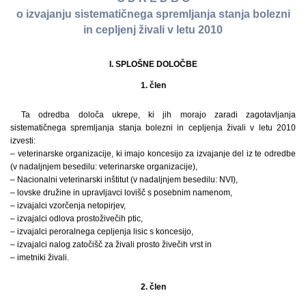
o izvajanju sistematičnega spremljanja stanja bolezni
in cepljenj živali v letu 2010
I. SPLOŠNE DOLOČBE
1. člen
Ta odredba določa ukrepe, ki jih morajo zaradi zagotavljanja
sistematičnega spremljanja stanja bolezni in cepljenja živali v letu 2010
izvesti:
– veterinarske organizacije, ki imajo koncesijo za izvajanje del iz te odredbe
(v nadaljnjem besedilu: veterinarske organizacije),
– Nacionalni veterinarski inštitut (v nadaljnjem besedilu: NVI),
– lovske družine in upravljavci lovišč s posebnim namenom,
– izvajalci vzorčenja netopirjev,
– izvajalci odlova prostoživečih ptic,
– izvajalci peroralnega cepljenja lisic s koncesijo,
– izvajalci nalog zatočišč za živali prosto živečih vrst in
– imetniki živali.
2. člen