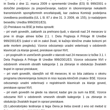
in Sveta z dne 11. marca 2009 o spremembi Uredbe (ES) št. 999/2001 o
določitvi predpisov za preprečevanje, nadzor in izkoreninjenje nekaterih
transmisivnih spongiformnih encefalopatij, kar zadeva Komisiji podeljena
izvedbena pooblastila (UL L št. 87 z dne 31. 3. 2009, str. 155), (v nadaljnjem
besedilu: Uredba 999/2001/ES).
(2) Preiskavo na BSE je treba opraviti:
– pri vseh govedih, zaklanih za prehrano ljudi, v starosti nad 24 mesecev iz
prve in druge alinee točke 2.1. I. Dela Poglavja A Priloge III Uredbe
999/2001/ES (zakol v sili in zakol živali, ki kažejo klinične znake bolezni pri
ante mortem pregledu). Vzorce odvzamejo uradni veterinarji v odobrenih
klavnicah za klanje goved, preiskave opravi NVI;
– pri poginulih in usmrčenih govedih v starosti nad 24 mesecev iz točke 3.1. I.
Dela Poglavja A Priloge III Uredbe 999/2001/ES. Vzorce odvzame NVI v
odobrenih vmesnih obratih kategorije 1 za zbiranje in obdukcijo živalskih
trupel in opravi preiskave;
– pri vseh govedih, starejših od 48 mesecev, ki so bila zaklana v okviru
programa izkoreninjenja bolezni in niso kazala kliničnih znakov BSE. Vzorce
odvzamejo uradni veterinarji v registriranih klavnicah za klanje goved,
preiskave opravi NVI;
– pri vseh govedih ne glede na starost, kadar gre za sum na BSE. Vzorce
odvzame NVI v odobrenih vmesnih obratih kategorije 1 za zbiranje in
obdukcijo živalskih trupel in opravi preiskave.
(3) Laboratorijsko testiranje iz tega člena je treba izvesti z eno od metod iz