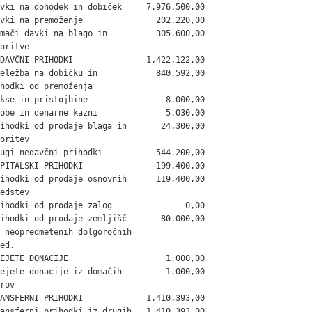
vki na dohodek in dobiček     7.976.500,00

vki na premoženje               202.220,00

mači davki na blago in          305.600,00

oritve

DAVČNI PRIHODKI               1.422.122,00

eležba na dobičku in            840.592,00

hodki od premoženja

kse in pristojbine                8.000,00

obe in denarne kazni              5.030,00

ihodki od prodaje blaga in       24.300,00

oritev

ugi nedavčni prihodki           544.200,00

PITALSKI PRIHODKI               199.400,00

ihodki od prodaje osnovnih      119.400,00

edstev

ihodki od prodaje zalog               0,00

ihodki od prodaje zemljišč       80.000,00

 neopredmetenih dolgoročnih

ed.

EJETE DONACIJE                    1.000,00

ejete donacije iz domačih         1.000,00

rov

ANSFERNI PRIHODKI             1.410.393,00

ansferni prihodki iz drugih   1.410.393,00
