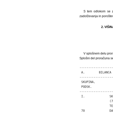
S tem odlokom se za
zadolževanja in poroštev
2. VIŠ
V splošnem delu prora
Splošni del proračuna se
-------------------
 A.        BILANCA 
-------------------
 SKUPINA,          
 PODSK.            
-------------------
 I.              SK
                 (7
                 TE
 70              DA