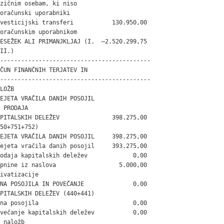
zičnim osebam, ki niso

oračunski uporabniki

vesticijski transferi           130.950,00

oračunskim uporabnikom

ESEŽEK ALI PRIMANJKLJAJ (I.  –2.520.299,75

II.)

-------------------------------------------

ČUN FINANČNIH TERJATEV IN

-------------------------------------------

LOŽB

EJETA VRAČILA DANIH POSOJIL

 PRODAJA

PITALSKIH DELEŽEV               398.275,00

50+751+752)

EJETA VRAČILA DANIH POSOJIL     398.275,00

ejeta vračila danih posojil     393.275,00

odaja kapitalskih deležev             0,00

pnine iz naslova                  5.000,00

ivatizacije

NA POSOJILA IN POVEČANJE              0,00

PITALSKIH DELEŽEV (440+441)

na posojila                           0,00

večanje kapitalskih deležev           0,00

 naložb
