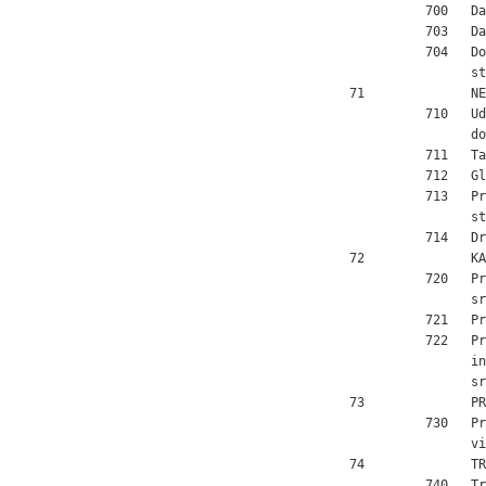
           700   Da
           703   Da
           704   Do
                 st
 71              NE
           710   Ud
                 do
           711   Ta
           712   Gl
           713   Pr
                 st
           714   Dr
 72              KA
           720   Pr
                 sr
           721   Pr
           722   Pr
                 in
                 sr
 73              PR
           730   Pr
                 vi
 74              TR
           740   Tr