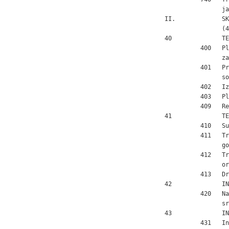
                 ja
 II.             SK
                 (4
 40              TE
           400   Pl
                 za
           401   Pr
                 so
           402   Iz
           403   Pl
           409   Re
 41              TE
           410   Su
           411   Tr
                 go
           412   Tr
                 or
           413   Dr
 42              IN
           420   Na
                 sr
 43              IN
           431   In