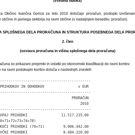
(vsebina odloka)
 Občino Ivančna Gorica za leto 2010 določajo proračun, postopki izvrševan
 občine in javnega sektorja na ravni občine (v nadaljnjem besedilu: proračun).
INA SPLOŠNEGA DELA PRORAČUNA IN STRUKTURA POSEBNEGA DELA PR
2. člen
(sestava proračuna in višina splošnega dela proračuna)
čuna so prikazani prejemki in izdatki po ekonomski klasifikaciji do ravni kontov.
 na ravni podskupin kontov določa v naslednjih zneskih:
-------------------------------------------

PRIHODKOV IN ODHODKOV                v EUR

-------------------------------------------

                                  PRORAČUN

                                      2010

-------------------------------------------

UPAJ PRIHODKI                11.517.235,00

0+71+72+73+74+78)

KOČI PRIHODKI (70+71)         9.906.442,00

VČNI PRIHODKI                 8.484.320,00
