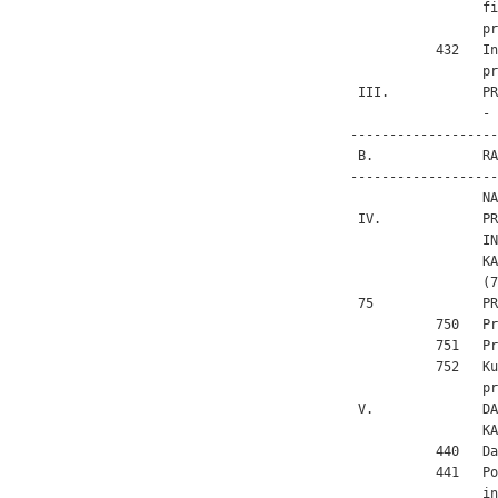
                 fi
                 pr
           432   In
                 pr
 III.            PR
                 - 
-------------------
 B.              RA
-------------------
                 NA
 IV.             PR
                 IN
                 KA
                 (7
 75              PR
           750   Pr
           751   Pr
           752   Ku
                 pr
 V.              DA
                 KA
           440   Da
           441   Po
                 in