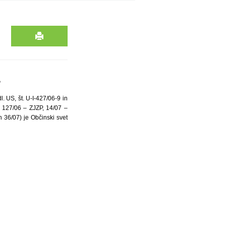
.
. US, št. U-I-427/06-9 in
, 127/06 – ZJZP, 14/07 –
n 36/07) je Občinski svet