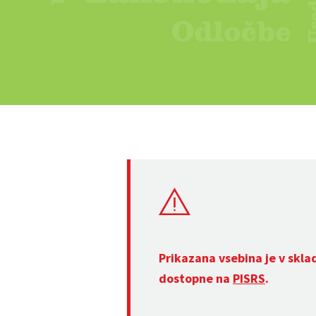
Prikazana vsebina je v skla
dostopne na
PISRS
.