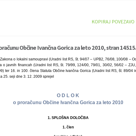
KOPIRAJ POVEZAVO
oračunu Občine Ivančna Gorica za leto 2010, stran 14515
Zakona o lokalni samoupravi (Uradni list RS, št. 94/07 – UPB2, 76/08, 100/08 – Odl
a o javnih financah (Uradni list RS, št. 79/99, 124/00, 79/01, 30/02, 56/02 – ZJU
 ter 16. in 100. člena Statuta Občine Ivančna Gorica (Uradni list RS, št. 89/04 i
 25. seji dne 3. 12. 2009 sprejel
O D L O K
o proračunu Občine Ivančna Gorica za leto 2010
1. SPLOŠNA DOLOČBA
1. člen