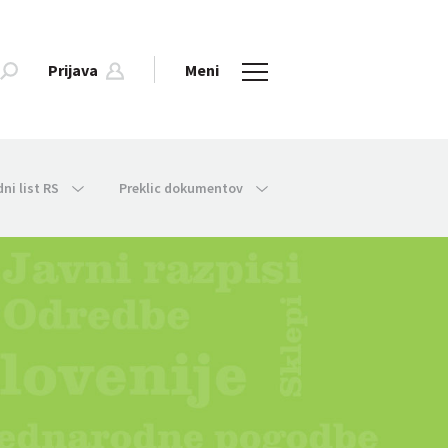
Prijava
Meni
dni list RS
Preklic dokumentov