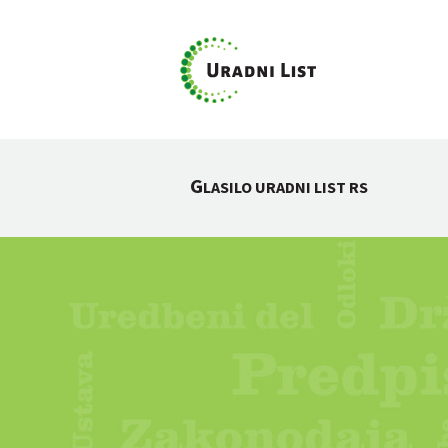
G
LASILO URADNI LIST RS