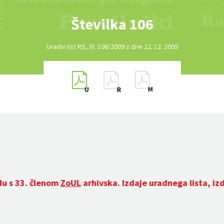
Številka 106
Uradni list RS, št. 106/2009 z dne 22. 12. 2009
du s 33. členom
ZoUL
arhivska. Izdaje uradnega lista, iz