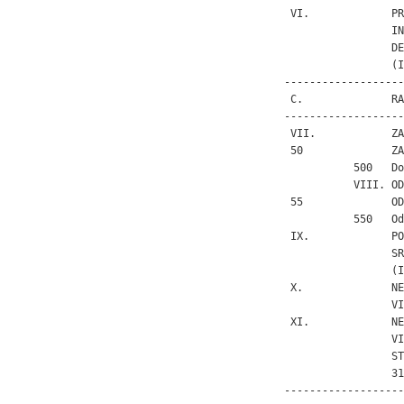
 VI.             PR
                 IN
                 DE
                 (I
-------------------
 C.              RA
-------------------
 VII.            ZA
 50              ZA
           500   Do
           VIII. OD
 55              OD
           550   Od
 IX.             PO
                 SR
                 (I
 X.              NE
                 VI
 XI.             NE
                 VI
                 ST
                 31
-------------------