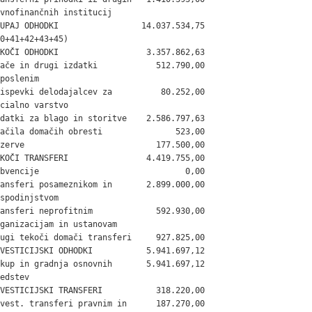
vnofinančnih institucij

UPAJ ODHODKI                 14.037.534,75

0+41+42+43+45)

KOČI ODHODKI                  3.357.862,63

ače in drugi izdatki            512.790,00

poslenim

ispevki delodajalcev za          80.252,00

cialno varstvo

datki za blago in storitve    2.586.797,63

ačila domačih obresti               523,00

zerve                           177.500,00

KOČI TRANSFERI                4.419.755,00

bvencije                              0,00

ansferi posameznikom in       2.899.000,00

spodinjstvom

ansferi neprofitnim             592.930,00

ganizacijam in ustanovam

ugi tekoči domači transferi     927.825,00

VESTICIJSKI ODHODKI           5.941.697,12

kup in gradnja osnovnih       5.941.697,12

edstev

VESTICIJSKI TRANSFERI           318.220,00

vest. transferi pravnim in      187.270,00
