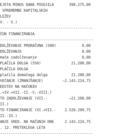
EJETA MINUS DANA POSOJILA       398.275,00

 SPREMEMBE KAPITALSKIH

LEŽEV

V. - V.)

-------------------------------------------

ČUN FINANCIRANJA

-------------------------------------------

DOLŽEVANJE PRORAČUNA (500)            0,00

DOLŽEVANJE                            0,00

mače zadolževanje                     0,00

PLAČILA DOLGA (550)              21.200,00

PLAČILA DOLGA

plačila domačega dolga           21.200,00

VEČANJE (ZMANJŠANJE)         –2.143.224,75

EDSTEV NA RAČUNIH

.+IV.+VII.-II.-V.-VIII.)

TO ZADOLŽEVANJE (VII.-          –21.200,00

II.)

TO FINANCIRANJE (VI.+VII.-    2.520.299,75

II.-IX.)

ANJE SRED. NA RAČUNIH DNE     2.143.224,75

. 12. PRETEKLEGA LETA

-------------------------------------------