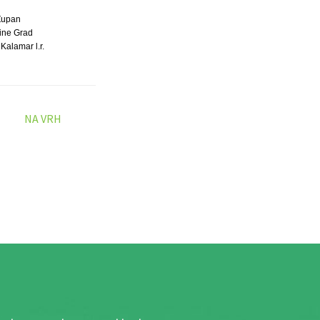
Župan
ine Grad
Kalamar l.r.
NA VRH