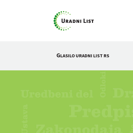
G
LASILO URADNI LIST RS