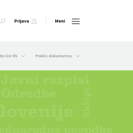
Prijava
Meni
dni list RS
Preklic dokumentov