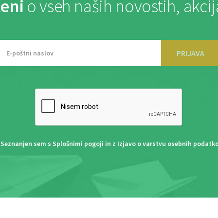
eni
o vseh naših novostih, akci
PRIJAVA
Seznanjen sem s
Splošnimi pogoji
in z
Izjavo o varstvu osebnih podatk