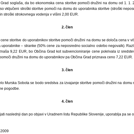
 Grad soglaša, da bo ekonomska cena storitve pomoči družini na domu od 1. 1. 
o vključeni stroški storitve pomoči na domu do uporabnika storitve (stroški nepos
in stroški strokovnega vodenja v višini 2,00 EUR.
2. člen
 cene storitve do uporabnikov storitve pomoči družini na domu se določa cena v vi
a uporabnike – stranke (50% cene za neposredno socialno oskrbo negovalk). Raz
j znaša 9,22 EUR, bo Občina Grad kot subvencioniranje cene pokrivala iz sredst
vi pomoči družini na domu do uporabnikov pa Občina Grad priznava ceno 7,22 EUR.
3. člen
elo Murska Sobota se bodo sredstva za izvajanje storitve pomoči družini na dom
ene pogodbe.
4. člen
jati naslednji dan po objavi v Uradnem listu Republike Slovenije, uporablja pa se o
 2009