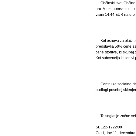
Občinski svet Občine
uro. V ekonomsko ceno s
višini 14,44 EUR na uro 
Kot osnova za plačilo
predstavlja 50% cene z
cene storitve, ki skupa
Kot subvencijo k storit
Centru za socialno d
podlagi posebej sklenj
To soglasje začne vel
Št. 122-1222/09
Grad, dne 11. decembra