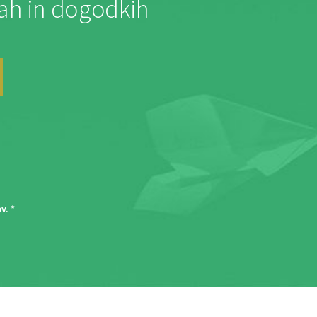
jah in dogodkih
ov
. *