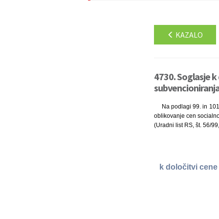
KAZALO
4730. Soglasje k 
subvencioniranja
Na podlagi 99. in 101
oblikovanje cen socialno 
(Uradni list RS, št. 56/9
k določitvi cene