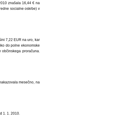
2010 znašala 16,44 € na
redne socialne oskrbe) v
šini 7,22 EUR na uro, kar
liko do polne ekonomske
ev občinskega proračuna.
u nakazovala mesečno, na
d 1. 1. 2010.