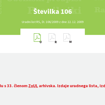
Številka 106
Uradni list RS, št. 106/2009 z dne 22. 12. 2009
du s 33. členom
ZoUL
arhivska. Izdaje uradnega lista, iz