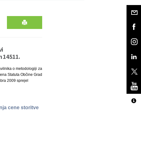
vi
n 14511.
vilnika o metodologiji za
 člena Statuta Občine Grad
mbra 2009 sprejel
nja cene storitve