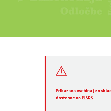
Prikazana vsebina je v skla
dostopne na
PISRS
.