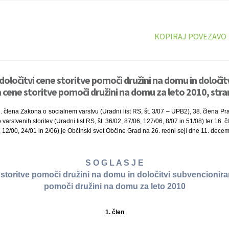
KOPIRAJ POVEZAVO
določitvi cene storitve pomoči družini na domu in določit
 cene storitve pomoči družini na domu za leto 2010, stra
. člena Zakona o socialnem varstvu (Uradni list RS, št. 3/07 – UPB2), 38. člena Pra
varstvenih storitev (Uradni list RS, št. 36/02, 87/06, 127/06, 8/07 in 51/08) ter 16.
9, 12/00, 24/01 in 2/06) je Občinski svet Občine Grad na 26. redni seji dne 11. dece
S O G L A S J E
 storitve pomoči družini na domu in določitvi subvencionira
pomoči družini na domu za leto 2010
1. člen