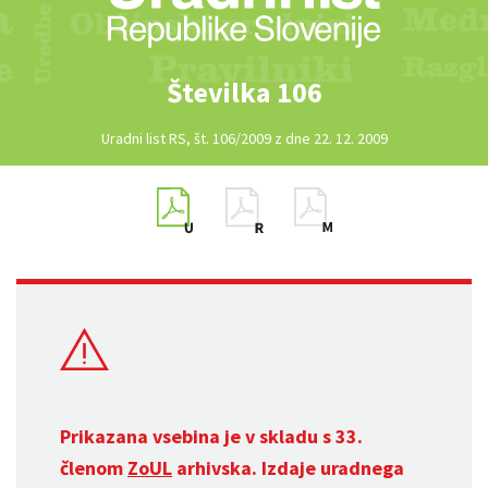
Številka 106
Uradni list RS, št. 106/2009 z dne 22. 12. 2009
Prikazana vsebina je v skladu s 33.
členom
ZoUL
arhivska. Izdaje uradnega