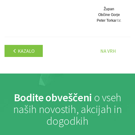
Župan
Občine Gorje
Peter Torkar l.r.
KAZALO
NA VRH
Bodite obveščeni
o vseh
naših novostih, akcijah in
dogodkih