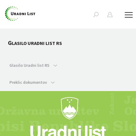
G
LASILO URADNI LIST RS
Glasilo Uradni list RS
Preklic dokumentov