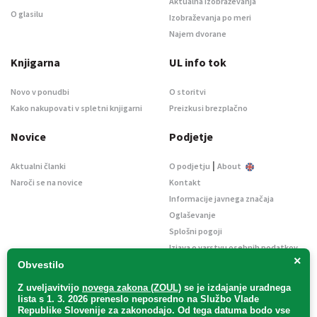
Aktualna izobraževanja
O glasilu
Izobraževanja po meri
Najem dvorane
Knjigarna
UL info tok
Novo v ponudbi
O storitvi
Kako nakupovati v spletni knjigarni
Preizkusi brezplačno
Novice
Podjetje
|
Aktualni članki
O podjetju
About
Naroči se na novice
Kontakt
Informacije javnega značaja
Oglaševanje
Splošni pogoji
Izjava o varstvu osebnih podatkov
×
E-dražbe
Obvestilo
Z uveljavitvijo
novega zakona (ZOUL)
se je
izdajanje uradnega
lista s 1. 3. 2026 preneslo
neposredno
na Službo Vlade
Republike Slovenije za zakonodajo
. Od tega datuma bodo vse