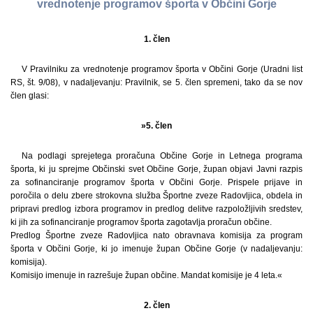
vrednotenje programov športa v Občini Gorje
1. člen
V Pravilniku za vrednotenje programov športa v Občini Gorje (Uradni list
RS, št. 9/08), v nadaljevanju: Pravilnik, se 5. člen spremeni, tako da se nov
člen glasi:
»5. člen
Na podlagi sprejetega proračuna Občine Gorje in Letnega programa
športa, ki ju sprejme Občinski svet Občine Gorje, župan objavi Javni razpis
za sofinanciranje programov športa v Občini Gorje. Prispele prijave in
poročila o delu zbere strokovna služba Športne zveze Radovljica, obdela in
pripravi predlog izbora programov in predlog delitve razpoložljivih sredstev,
ki jih za sofinanciranje programov športa zagotavlja proračun občine.
Predlog Športne zveze Radovljica nato obravnava komisija za program
športa v Občini Gorje, ki jo imenuje župan Občine Gorje (v nadaljevanju:
komisija).
Komisijo imenuje in razrešuje župan občine. Mandat komisije je 4 leta.«
2. člen