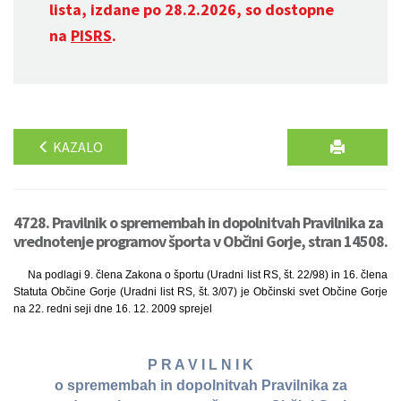
lista, izdane po 28.2.2026, so dostopne
na
PISRS
.
KAZALO
4728. Pravilnik o spremembah in dopolnitvah Pravilnika za
vrednotenje programov športa v Občini Gorje, stran 14508.
Na podlagi 9. člena Zakona o športu (Uradni list RS, št. 22/98) in 16. člena
Statuta Občine Gorje (Uradni list RS, št. 3/07) je Občinski svet Občine Gorje
na 22. redni seji dne 16. 12. 2009 sprejel
P R A V I L N I K
o spremembah in dopolnitvah Pravilnika za