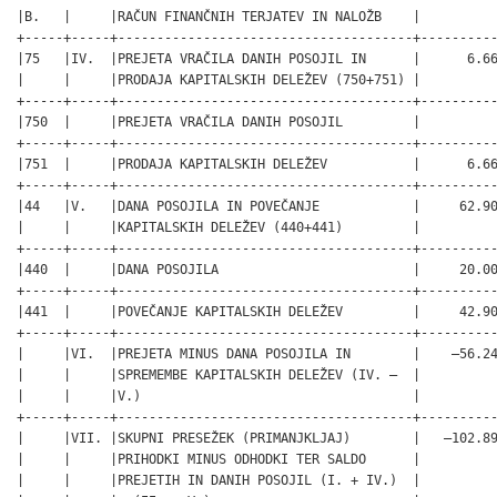
|B.   |     |RAČUN FINANČNIH TERJATEV IN NALOŽB    |          
+-----+-----+--------------------------------------+----------
|75   |IV.  |PREJETA VRAČILA DANIH POSOJIL IN      |      6.66
|     |     |PRODAJA KAPITALSKIH DELEŽEV (750+751) |          
+-----+-----+--------------------------------------+----------
|750  |     |PREJETA VRAČILA DANIH POSOJIL         |          
+-----+-----+--------------------------------------+----------
|751  |     |PRODAJA KAPITALSKIH DELEŽEV           |      6.66
+-----+-----+--------------------------------------+----------
|44   |V.   |DANA POSOJILA IN POVEČANJE            |     62.90
|     |     |KAPITALSKIH DELEŽEV (440+441)         |          
+-----+-----+--------------------------------------+----------
|440  |     |DANA POSOJILA                         |     20.00
+-----+-----+--------------------------------------+----------
|441  |     |POVEČANJE KAPITALSKIH DELEŽEV         |     42.90
+-----+-----+--------------------------------------+----------
|     |VI.  |PREJETA MINUS DANA POSOJILA IN        |    –56.24
|     |     |SPREMEMBE KAPITALSKIH DELEŽEV (IV. –  |          
|     |     |V.)                                   |          
+-----+-----+--------------------------------------+----------
|     |VII. |SKUPNI PRESEŽEK (PRIMANJKLJAJ)        |   –102.89
|     |     |PRIHODKI MINUS ODHODKI TER SALDO      |          
|     |     |PREJETIH IN DANIH POSOJIL (I. + IV.)  |          