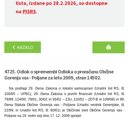
lista, izdane po 28.2.2026, so dostopne
na
PISRS
.
KAZALO
4725. Odlok o spremembi Odloka o proračunu Občine
Gorenja vas - Poljane za leto 2009, stran 14502.
Na podlagi 29. člena Zakona o lokalni samoupravi (Uradni list RS, št.
100/05 – UPB1), 29. člena Zakona o javnih financah (Uradni list RS, št.
79/99, 124/00, 79/01, 30/02 in 56/02 – ZJU, 110/02 – ZDT-B in 109/08) in 99.
člena Statuta Občine Gorenja vas - Poljane (Uradni vestnik Gorenjske, št.
22/99, in Uradni list RS, št. 80/01) je Občinski svet Občine Gorenja vas -
Poljane na 19. redni seji dne 17. 12. 2009 sprejel