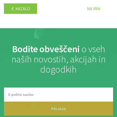
KAZALO
NA VRH
Bodite obveščeni
o vseh
naših novostih, akcijah in
dogodkih
PRIJAVA