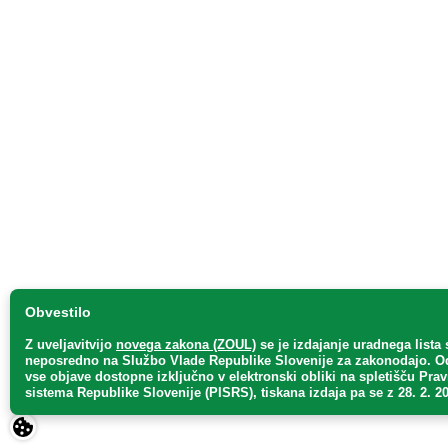
Obvestilo
Z uveljavitvijo
novega zakona (ZOUL)
se je
izdajanje uradnega lista 
neposredno
na Službo Vlade Republike Slovenije za zakonodajo
. O
vse objave dostopne izključno v elektronski obliki na spletišču Pra
sistema Republike Slovenije (PISRS), tiskana izdaja pa se z 28. 2. 20