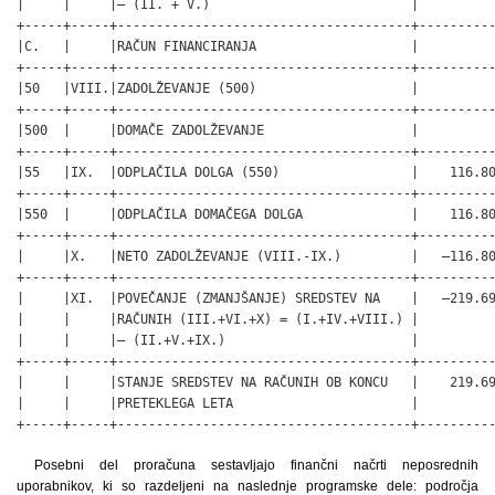
|     |     |– (II. + V.)                          |          
+-----+-----+--------------------------------------+----------
|C.   |     |RAČUN FINANCIRANJA                    |          
+-----+-----+--------------------------------------+----------
|50   |VIII.|ZADOLŽEVANJE (500)                    |          
+-----+-----+--------------------------------------+----------
|500  |     |DOMAČE ZADOLŽEVANJE                   |          
+-----+-----+--------------------------------------+----------
|55   |IX.  |ODPLAČILA DOLGA (550)                 |    116.80
+-----+-----+--------------------------------------+----------
|550  |     |ODPLAČILA DOMAČEGA DOLGA              |    116.80
+-----+-----+--------------------------------------+----------
|     |X.   |NETO ZADOLŽEVANJE (VIII.-IX.)         |   –116.80
+-----+-----+--------------------------------------+----------
|     |XI.  |POVEČANJE (ZMANJŠANJE) SREDSTEV NA    |   –219.69
|     |     |RAČUNIH (III.+VI.+X) = (I.+IV.+VIII.) |          
|     |     |– (II.+V.+IX.)                        |          
+-----+-----+--------------------------------------+----------
|     |     |STANJE SREDSTEV NA RAČUNIH OB KONCU   |    219.69
|     |     |PRETEKLEGA LETA                       |          
+-----+-----+--------------------------------------+---------
Posebni del proračuna sestavljajo finančni načrti neposrednih
uporabnikov, ki so razdeljeni na naslednje programske dele: področja