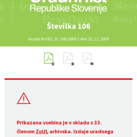
Številka 106
Uradni list RS, št. 106/2009 z dne 22. 12. 2009
Prikazana vsebina je v skladu s 33.
členom
ZoUL
arhivska. Izdaje uradnega