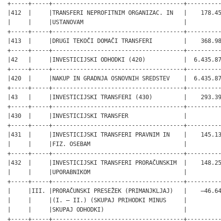
+-----+-----+--------------------------------------+----------
|412  |     |TRANSFERI NEPROFITNIM ORGANIZAC. IN   |    178.45
|     |     |USTANOVAM                             |          
+-----+-----+--------------------------------------+----------
|413  |     |DRUGI TEKOČI DOMAČI TRANSFERI         |    368.98
+-----+-----+--------------------------------------+----------
|42   |     |INVESTICIJSKI ODHODKI (420)           |  6.435.87
+-----+-----+--------------------------------------+----------
|420  |     |NAKUP IN GRADNJA OSNOVNIH SREDSTEV    |  6.435.87
+-----+-----+--------------------------------------+----------
|43   |     |INVESTICIJSKI TRANSFERI (430)         |    293.39
+-----+-----+--------------------------------------+----------
|430  |     |INVESTICIJSKI TRANSFER                |          
+-----+-----+--------------------------------------+----------
|431  |     |INVESTICIJSKI TRANSFERI PRAVNIM IN    |    145.13
|     |     |FIZ. OSEBAM                           |          
+-----+-----+--------------------------------------+----------
|432  |     |INVESTICIJSKI TRANSFERI PRORAČUNSKIM  |    148.25
|     |     |UPORABNIKOM                           |          
+-----+-----+--------------------------------------+----------
|     |III. |PRORAČUNSKI PRESEŽEK (PRIMANJKLJAJ)   |    –46.64
|     |     |(I. – II.) (SKUPAJ PRIHODKI MINUS     |          
|     |     |SKUPAJ ODHODKI)                       |          
+-----+-----+--------------------------------------+----------