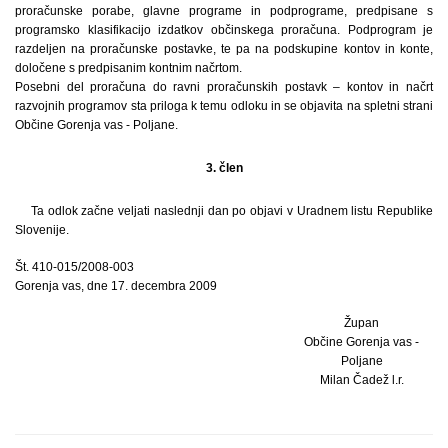
proračunske porabe, glavne programe in podprograme, predpisane s
programsko klasifikacijo izdatkov občinskega proračuna. Podprogram je
razdeljen na proračunske postavke, te pa na podskupine kontov in konte,
določene s predpisanim kontnim načrtom.
Posebni del proračuna do ravni proračunskih postavk – kontov in načrt
razvojnih programov sta priloga k temu odloku in se objavita na spletni strani
Občine Gorenja vas - Poljane.
3. člen
Ta odlok začne veljati naslednji dan po objavi v Uradnem listu Republike
Slovenije.
Št. 410-015/2008-003
Gorenja vas, dne 17. decembra 2009
Župan
Občine Gorenja vas -
Poljane
Milan Čadež l.r.