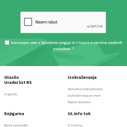
Seznanjen sem s
Splošnimi pogoji
in z
Izjavo o varstvu osebnih
podatkov
. *
Glasilo
Izobraževanja
Uradni list RS
Aktualna izobraževanja
O glasilu
Izobraževanja po meri
Najem dvorane
Knjigarna
UL info tok
Novo v ponudbi
O storitvi