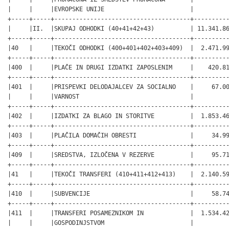
|     |     |EVROPSKE UNIJE                        |          
+-----+-----+--------------------------------------+----------
|     |II.  |SKUPAJ ODHODKI (40+41+42+43)          | 11.341.86
+-----+-----+--------------------------------------+----------
|40   |     |TEKOČI ODHODKI (400+401+402+403+409)  |  2.471.99
+-----+-----+--------------------------------------+----------
|400  |     |PLAČE IN DRUGI IZDATKI ZAPOSLENIM     |    420.81
+-----+-----+--------------------------------------+----------
|401  |     |PRISPEVKI DELODAJALCEV ZA SOCIALNO    |     67.00
|     |     |VARNOST                               |          
+-----+-----+--------------------------------------+----------
|402  |     |IZDATKI ZA BLAGO IN STORITVE          |  1.853.46
+-----+-----+--------------------------------------+----------
|403  |     |PLAČILA DOMAČIH OBRESTI               |     34.99
+-----+-----+--------------------------------------+----------
|409  |     |SREDSTVA, IZLOČENA V REZERVE          |     95.71
+-----+-----+--------------------------------------+----------
|41   |     |TEKOČI TRANSFERI (410+411+412+413)    |  2.140.59
+-----+-----+--------------------------------------+----------
|410  |     |SUBVENCIJE                            |     58.74
+-----+-----+--------------------------------------+----------
|411  |     |TRANSFERI POSAMEZNIKOM IN             |  1.534.42
|     |     |GOSPODINJSTVOM                        |          