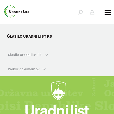
G
LASILO URADNI LIST RS
Glasilo Uradni list RS
Preklic dokumentov