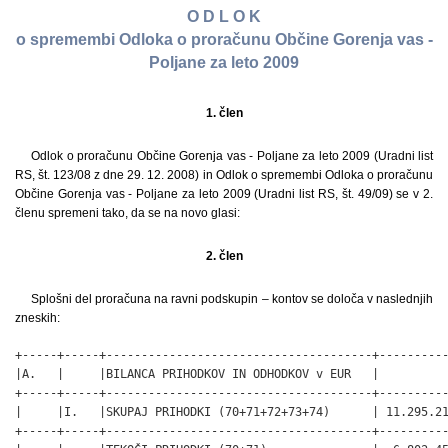
O D L O K
o spremembi Odloka o proračunu Občine Gorenja vas -
Poljane za leto 2009
1. člen
Odlok o proračunu Občine Gorenja vas - Poljane za leto 2009 (Uradni list
RS, št. 123/08 z dne 29. 12. 2008) in Odlok o spremembi Odloka o proračunu
Občine Gorenja vas - Poljane za leto 2009 (Uradni list RS, št. 49/09) se v 2.
členu spremeni tako, da se na novo glasi:
2. člen
Splošni del proračuna na ravni podskupin – kontov se določa v naslednjih
zneskih:
+-----+-----+--------------------------------------+----------
|A.   |     |BILANCA PRIHODKOV IN ODHODKOV v EUR   |          
+-----+-----+--------------------------------------+----------
|     |I.   |SKUPAJ PRIHODKI (70+71+72+73+74)      | 11.295.21
+-----+-----+--------------------------------------+----------