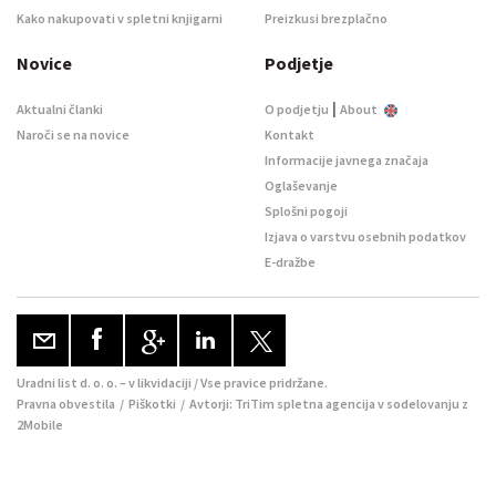
Kako nakupovati v spletni knjigarni
Preizkusi brezplačno
Novice
Podjetje
|
Aktualni članki
O podjetju
About
Naroči se na novice
Kontakt
Informacije javnega značaja
Oglaševanje
Splošni pogoji
Izjava o varstvu osebnih podatkov
E-dražbe
Uradni list d. o. o. – v likvidaciji / Vse pravice pridržane.
Pravna obvestila
/
Piškotki
/ Avtorji:
TriTim spletna agencija
v sodelovanju z
2Mobile