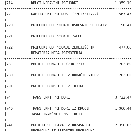
|714  |     |DRUGI NEDAVČNI PRIHODKI               |  1.359.10
+-----+-----+--------------------------------------+----------
|72   |     |KAPITALSKI PRIHODKI (720+721+722)     |    567.47
+-----+-----+--------------------------------------+----------
|720  |     |PRIHODKI OD PRODAJE OSNOVNIH SREDSTEV |     90.41
+-----+-----+--------------------------------------+----------
|721  |     |PRIHODKI OD PRODAJE ZALOG             |          
+-----+-----+--------------------------------------+----------
|722  |     |PRIHODKI OD PRODAJE ZEMLJIŠČ IN       |    477.06
|     |     |NEMATERIALNEGA PREMOŽENJA             |          
+-----+-----+--------------------------------------+----------
|73   |     |PREJETE DONACIJE (730+731)            |    202.80
+-----+-----+--------------------------------------+----------
|730  |     |PREJETE DONACIJE IZ DOMAČIH VIROV     |    202.80
+-----+-----+--------------------------------------+----------
|731  |     |PREJETE DONACIJE IZ TUJINE            |          
+-----+-----+--------------------------------------+----------
|74   |     |TRANSFERNI PRIHODKI                   |  3.722.47
+-----+-----+--------------------------------------+----------
|740  |     |TRANSFERNI PRIHODKI IZ DRUGIH         |  1.366.44
|     |     |JAVNOFINANČNIH INSTITUCIJ             |          
+-----+-----+--------------------------------------+----------
|741  |     |PREJETA SREDSTVA IZ DRŽAVNEGA         |  2.356.03
|     |     |PRORAČUNA IZ SREDSTEV PRORAČUNA       |          