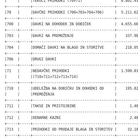
|     |     |TEKOČI PRIHODKI (70+71)               |  6.802.45
+-----+-----+--------------------------------------+----------
|70   |     |DAVČNI PRIHODKI (700+703+704+706)     |  5.211.62
+-----+-----+--------------------------------------+----------
|700  |     |DAVKI NA DOHODEK IN DOBIČEK           |  4.655.66
+-----+-----+--------------------------------------+----------
|703  |     |DAVKI NA PREMOŽENJE                   |    337.90
+-----+-----+--------------------------------------+----------
|704  |     |DOMAČI DAVKI NA BLAGO IN STORITVE     |    218.05
+-----+-----+--------------------------------------+----------
|706  |     |DRUGI DAVKI                           |          
+-----+-----+--------------------------------------+----------
|71   |     |NEDAVČNI PRIHODKI                     |  1.590.83
|     |     |(710+711+712+713+714)                 |          
+-----+-----+--------------------------------------+----------
|710  |     |UDELEŽBA NA DOBIČKU IN DOHODKI OD     |    195.82
|     |     |PREMOŽENJA                            |          
+-----+-----+--------------------------------------+----------
|711  |     |TAKSE IN PRISTOJBINE                  |      1.40
+-----+-----+--------------------------------------+----------
|712  |     |DENARNE KAZNI                         |      2.40
+-----+-----+--------------------------------------+----------
|713  |     |PRIHODKI OD PRODAJE BLAGA IN STORITEV |     32.10
+-----+-----+--------------------------------------+----------