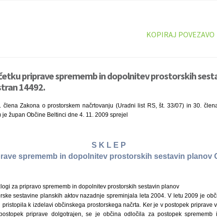
KOPIRAJ POVEZAVO
ičetku priprave sprememb in dopolnitev prostorskih sest
stran 14492.
 člena Zakona o prostorskem načrtovanju (Uradni list RS, št. 33/07) in 30. člena
9) je župan Občine Beltinci dne 4. 11. 2009 sprejel
S K L E P
prave sprememb in dopolnitev prostorskih sestavin planov 
zlogi za pripravo sprememb in dopolnitev prostorskih sestavin planov
torske sestavine planskih aktov nazadnje spreminjala leta 2004. V letu 2009 je ob
 pristopila k izdelavi občinskega prostorskega načrta. Ker je v postopek priprave
stopek priprave dolgotrajen, se je občina odločila za postopek sprememb i