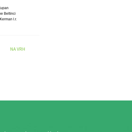
Župan
e Beltinci
Kerman l.r.
NA VRH