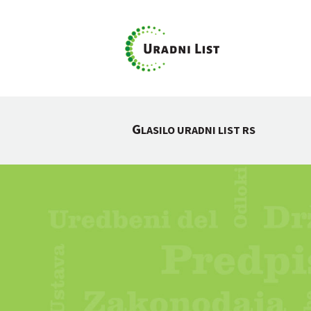
G
LASILO URADNI LIST RS