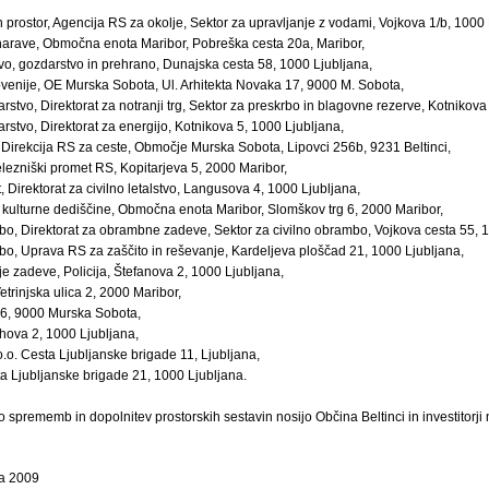
in prostor, Agencija RS za okolje, Sektor za upravljanje z vodami, Vojkova 1/b, 1000 
narave, Območna enota Maribor, Pobreška cesta 20a, Maribor,
stvo, gozdarstvo in prehrano, Dunajska cesta 58, 1000 Ljubljana,
venije, OE Murska Sobota, Ul. Arhitekta Novaka 17, 9000 M. Sobota,
rstvo, Direktorat za notranji trg, Sektor za preskrbo in blagovne rezerve, Kotnikova
rstvo, Direktorat za energijo, Kotnikova 5, 1000 Ljubljana,
, Direkcija RS za ceste, Območje Murska Sobota, Lipovci 256b, 9231 Beltinci,
lezniški promet RS, Kopitarjeva 5, 2000 Maribor,
, Direktorat za civilno letalstvo, Langusova 4, 1000 Ljubljana,
 kulturne dediščine, Območna enota Maribor, Slomškov trg 6, 2000 Maribor,
bo, Direktorat za obrambne zadeve, Sektor za civilno obrambo, Vojkova cesta 55, 1
bo, Uprava RS za zaščito in reševanje, Kardeljeva ploščad 21, 1000 Ljubljana,
je zadeve, Policija, Štefanova 2, 1000 Ljubljana,
rinjska ulica 2, 2000 Maribor,
 6, 9000 Murska Sobota,
ihova 2, 1000 Ljubljana,
o.o. Cesta Ljubljanske brigade 11, Ljubljana,
 Ljubljanske brigade 21, 1000 Ljubljana.
vo sprememb in dopolnitev prostorskih sestavin nosijo Občina Beltinci in investitor
ra 2009