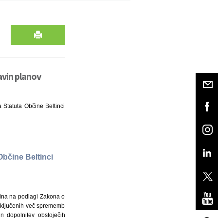
avin planov
 Statuta Občine Beltinci
Občine Beltinci
čina na podlagi Zakona o
 vključenih več sprememb
n dopolnitev obstoječih