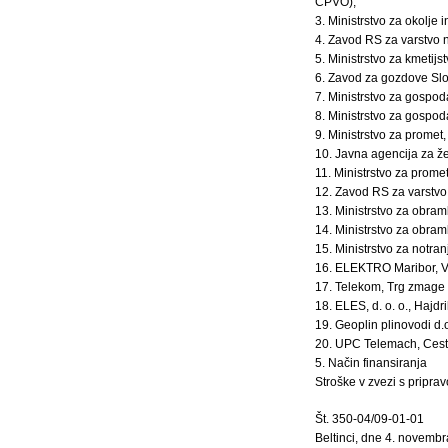
CPVO),
3. Ministrstvo za okolje 
4. Zavod RS za varstvo 
5. Ministrstvo za kmetij
6. Zavod za gozdove Slo
7. Ministrstvo za gospoda
8. Ministrstvo za gospoda
9. Ministrstvo za promet
10. Javna agencija za že
11. Ministrstvo za promet
12. Zavod RS za varstvo
13. Ministrstvo za obram
14. Ministrstvo za obram
15. Ministrstvo za notran
16. ELEKTRO Maribor, Vet
17. Telekom, Trg zmage
18. ELES, d. o. o., Hajdr
19. Geoplin plinovodi d.
20. UPC Telemach, Cesta
5. Način finansiranja
Stroške v zvezi s pripra
Št. 350-04/09-01-01
Beltinci, dne 4. novemb