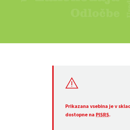
Prikazana vsebina je v skla
dostopne na
PISRS
.