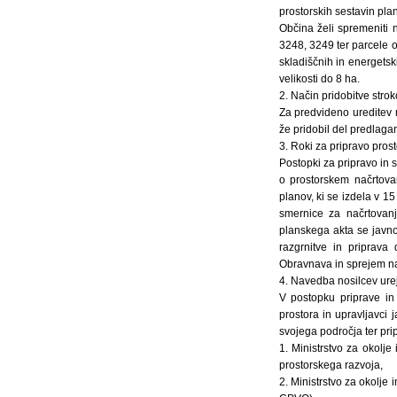
prostorskih sestavin pl
Občina želi spremeniti 
3248, 3249 ter parcele o
skladiščnih in energetski
velikosti do 8 ha.
2. Način pridobitve strok
Za predvideno ureditev n
že pridobil del predlaga
3. Roki za pripravo pros
Postopki za pripravo in 
o prostorskem načrtova
planov, ki se izdela v 1
smernice za načrtovanj
planskega akta se javno
razgrnitve in priprava
Obravnava in sprejem na
4. Navedba nosilcev ure
V postopku priprave in
prostora in upravljavci 
svojega področja ter pri
1. Ministrstvo za okolje
prostorskega razvoja,
2. Ministrstvo za okolje 