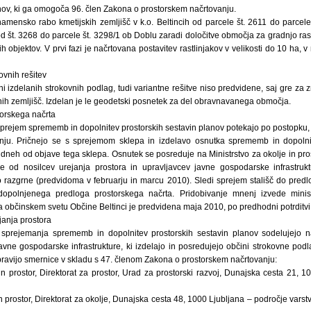
anov, ki ga omogoča 96. člen Zakona o prostorskem načrtovanju.
namensko rabo kmetijskih zemljišč v k.o. Beltincih od parcele št. 2611 do parcele
d št. 3268 do parcele št. 3298/1 ob Doblu zaradi določitve območja za gradnjo rast
h objektov. V prvi fazi je načrtovana postavitev rastlinjakov v velikosti do 10 ha, 
ovnih rešitev
i izdelanih strokovnih podlag, tudi variantne rešitve niso predvidene, saj gre za zn
nih zemljišč. Izdelan je le geodetski posnetek za del obravnavanega območja.
torskega načrta
sprejem sprememb in dopolnitev prostorskih sestavin planov potekajo po postopku,
nju. Pričnejo se s sprejemom sklepa in izdelavo osnutka sprememb in dopolnit
5 dneh od objave tega sklepa. Osnutek se posreduje na Ministrstvo za okolje in pros
e od nosilcev urejanja prostora in upravljavcev javne gospodarske infrastruk
 razgrne (predvidoma v februarju in marcu 2010). Sledi sprejem stališč do predl
 dopolnjenega predloga prostorskega načrta. Pridobivanje mnenj izvede minis
 občinskem svetu Občine Beltinci je predvidena maja 2010, po predhodni potrditvi 
janja prostora
 sprejemanja sprememb in dopolnitev prostorskih sestavin planov sodelujejo nas
javne gospodarske infrastrukture, ki izdelajo in posredujejo občini strokovne podl
pravijo smernice v skladu s 47. členom Zakona o prostorskem načrtovanju:
 in prostor, Direktorat za prostor, Urad za prostorski razvoj, Dunajska cesta 21, 
in prostor, Direktorat za okolje, Dunajska cesta 48, 1000 Ljubljana – področje varst