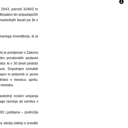
 2643, parceli 3246/2 in
linjakov ter pripadajočih
v naslednjih fazah pa še v
anega investitorja, ki je
 ki je predpisan v Zakonu
ev prostorskih sestavin
tor, ki v 30 dneh pridobi
ture. Dopolnjen osnutek
ogov in pripomb iz javne
trstvo v mesecu aprilu.
ministra.
lednji nosilci urejanja
age razvoja ali varstva s
1000 Ljubljana – področje
va okolja (sklep o izvedbi