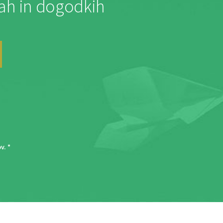
jah in dogodkih
ov
. *