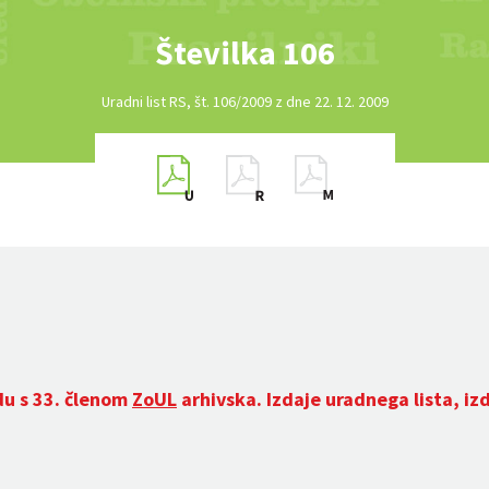
Številka 106
Uradni list RS, št. 106/2009 z dne 22. 12. 2009
du s 33. členom
ZoUL
arhivska. Izdaje uradnega lista, iz