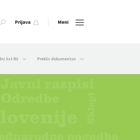
Prijava
Meni
dni list RS
Preklic dokumentov