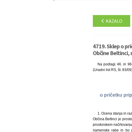
KAZALO
4719. Sklep o pr
Občine Beltinci, 
Na podlagi 46. in 96.
(Uradni list RS, št. 83/0
o pričetku pri
1. Ocena stanja in ra
Občina Beltinci je pros
prostorskem načrtovanju
namenske rabe in bo po