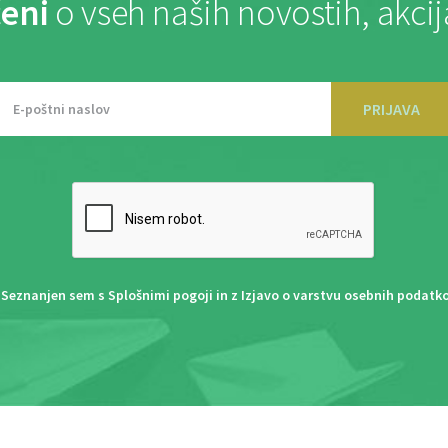
eni
o vseh naših novostih, akci
PRIJAVA
Seznanjen sem s
Splošnimi pogoji
in z
Izjavo o varstvu osebnih podatk