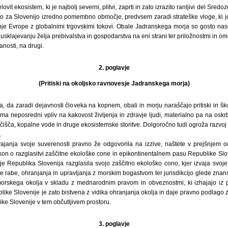
ovit ekosistem, ki je najbolj severni, plitvi, zaprti in zato izrazito ranljivi del Sred
 za Slovenijo izredno pomembno območje, predvsem zaradi strateške vloge, ki j
nje Evrope z globalnimi trgovskimi tokovi. Obale Jadranskega morja so gosto nas
ri usklajevanju želja prebivalstva in gospodarstva na eni strani ter priložnostmi in om
anosti, na drugi.
2. poglavje
(Pritiski na okoljsko ravnovesje Jadranskega morja)
a, da zaradi dejavnosti človeka na kopnem, obali in morju naraščajo pritiski in škod
ma neposredni vpliv na kakovost življenja in zdravje ljudi, materialno pa na oskr
ljčišča, kopalne vode in druge ekosistemske storitve. Dolgoročno tudi ogroža razvoj
.
zvajanja svoje suverenosti pravno že odgovorila na izzive, naštete v prejšnjem o
akon o razglasitvi zaščitne ekološke cone in epikontinentalnem pasu Republike Slove
e Republika Slovenija razglasila svojo zaščitno ekološko cono, kjer izvaja svoj
ne rabe, ohranjanja in upravljanja z morskim bogastvom ter jurisdikcijo glede zna
 morskega okolja v skladu z mednarodnim pravom in obveznostmi, ki izhajajo iz
blike Slovenije je zato bistvena z vidika ohranjanja okolja in daje pravno podlago 
ke Slovenije v tem občutljivem prostoru.
3. poglavje