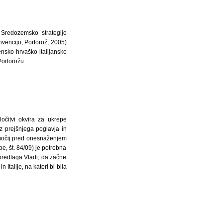
 Sredozemsko strategijo
vencijo, Portorož, 2005)
nsko-hrvaško-italijanske
ortorožu.
čitvi okvira za ukrepe
iz prejšnjega poglavja in
bmočij pred onesnaženjem
, št. 84/09) je potrebna
 predlaga Vladi, da začne
Italije, na kateri bi bila