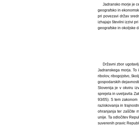
Jadransko morje je cel
geografsko in ekonomsko
pri povezavi držav sred
izhajajo številni izzivi p
geografske in okoljske d
Državni zbor ugotavlj
Jadranskega morja. To i
ribolov, ribogojstvo, ško
gospodarskih dejavnosti
Slovenija je v okviru i
sprejela in uveljavila Z
93/05). S tem zakonom j
raziskovanja in trajnost
ohranjanja ter zaščite
unije. Ta odločitev Repu
suverenih pravic Republi