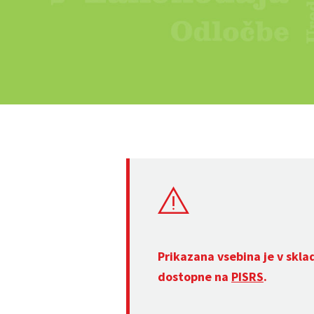
Prikazana vsebina je v skla
dostopne na
PISRS
.