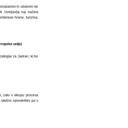
priobalnim in obalnim ter
i. Uveljavlja naj načela
pridelave hrane, turizma,
vropske unije)
rategije za Jadran, ki bo
n, zato v sklopu procesa
 takšno opredelitev pa v