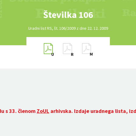
Številka 106
Uradni list RS, št. 106/2009 z dne 22. 12. 2009
du s 33. členom
ZoUL
arhivska. Izdaje uradnega lista, iz