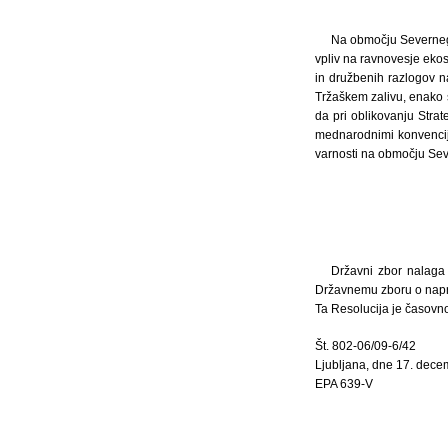
Na območju Severnega
vpliv na ravnovesje ekos
in družbenih razlogov na
Tržaškem zalivu, enako s
da pri oblikovanju Strat
mednarodnimi konvencija
varnosti na območju Seve
Državni zbor nalaga 
Državnemu zboru o napred
Ta Resolucija je časovno
Št. 802-06/09-6/42
Ljubljana, dne 17. dec
EPA 639-V