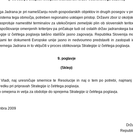
 Jadrana je pri nameščanju novih gospodarskih objektov in drugih posegov v pros
istema tega območja, potreben regionalno usklajen pristop. Državni zbor iz okoljsk
sprotuje namestitvi terminalov za utekočinjeni zemeljski plin ob slovenskih terito
poštovanje omenjenih kriterijev pa pričakuje tudi od ostalih držav jadranskega b
egije iz četrtega poglavja takšno stališče jasno zagovarja. Republika Slovenija m
mi ter dokumenti Evropske unije jasno in nedvoumno predstaviti in zastopati in
rnega Jadrana in to vključiti v proces oblikovanja Strategije iz četrtega poglavja.
9. poglavje
(Sklep)
Vladi, naj uresničuje smernice te Resolucije in naj o tem po potrebi, najmanj
ku pri pripravah Strategije iz četrtega poglavja.
 omejena in velja za obdobje do sprejema Strategije iz četrtega poglavja.
embra 2009
Drž
Republi