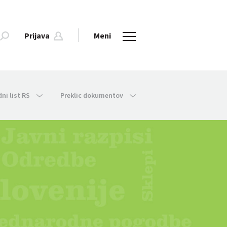
Prijava
Meni
dni list RS
Preklic dokumentov