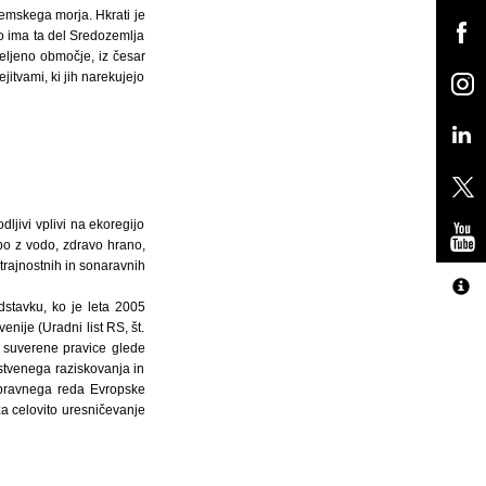
ozemskega morja. Hkrati je
o ima ta del Sredozemlja
eljeno območje, iz česar
ejitvami, ki jih narekujejo
ljivi vplivi na ekoregijo
bo z vodo, zdravo hrano,
 trajnostnih in sonaravnih
dstavku, ko je leta 2005
nije (Uradni list RS, št.
e suverene pravice glede
nstvenega raziskovanja in
 pravnega reda Evropske
za celovito uresničevanje