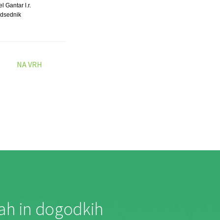
l Gantar l.r.
dsednik
NA VRH
jah in dogodkih