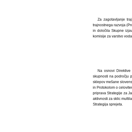
Za zagotavljanje tr
trajnostnega razvoja (P
in določila Skupne izja
komisije za varstvo vod
Na osnovi Direktive
skupnosti na področju po
sklepov mešane slovensk
in Protokolom o celovit
priprava Strategije za J
aktivnosti za sklic multi
Strategija sprejeta.