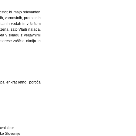
tor, ki imajo relevanten
ih, varnostnih, prometnih
rialnih vodah in v širšem
azena, zato Vladi nalaga,
ora v skladu z veljavnimi
terese zaščite okolja in
 pa enkrat letno, poroča
avni zbor
ke Slovenije