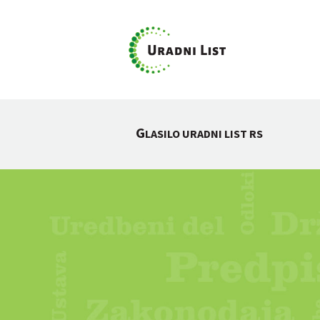
G
LASILO URADNI LIST RS