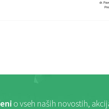
dr. Pave
Pre
eni
o vseh naših novostih, akci