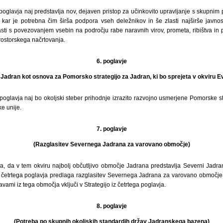
a poglavja naj predstavlja nov, dejaven pristop za učinkovito upravljanje s skupnim 
ar je potrebna čim širša podpora vseh deležnikov in še zlasti najširše javnost
asti s povezovanjem vsebin na področju rabe naravnih virov, prometa, ribištva in 
rostorskega načrtovanja.
6. poglavje
a Jadran kot osnova za Pomorsko strategijo za Jadran, ki bo sprejeta v okviru E
a poglavja naj bo okoljski steber prihodnje izrazito razvojno usmerjene Pomorske st
e unije.
7. poglavje
(Razglasitev Severnega Jadrana za varovano območje)
ja, da v tem okviru najbolj občutljivo območje Jadrana predstavlja Severni Jadra
iz četrtega poglavja predlaga razglasitev Severnega Jadrana za varovano območje,
vami iz tega območja vključi v Strategijo iz četrtega poglavja.
8. poglavje
(Potreba po skupnih okoljskih standardih držav Jadranskega bazena)