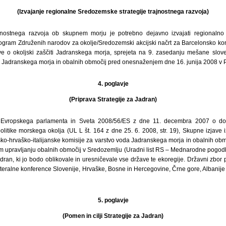
(Izvajanje regionalne Sredozemske strategije trajnostnega razvoja)
ajnostnega razvoja ob skupnem morju je potrebno dejavno izvajati regionalno
rogram Združenih narodov za okolje/Sredozemski akcijski načrt za Barcelonsko kon
ve o okoljski zaščiti Jadranskega morja, sprejeta na 9. zasedanju mešane slove
a Jadranskega morja in obalnih območij pred onesnaženjem dne 16. junija 2008 v P
4. poglavje
(Priprava Strategije za Jadran)
 Evropskega parlamenta in Sveta 2008/56/ES z dne 11. decembra 2007 o dolo
litike morskega okolja (UL L št. 164 z dne 25. 6. 2008, str. 19), Skupne izjave 
o-hrvaško-italijanske komisije za varstvo voda Jadranskega morja in obalnih o
em upravljanju obalnih območij v Sredozemlju (Uradni list RS – Mednarodne pogodbe
adran, ki jo bodo oblikovale in uresničevale vse države te ekoregije. Državni zbor
lateralne konference Slovenije, Hrvaške, Bosne in Hercegovine, Črne gore, Albanije in 
5. poglavje
(Pomen in cilji Strategije za Jadran)