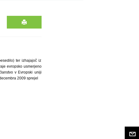
sedilo) ter izhajajoč iz
evaje evropsko usmerjeno
lanstvo v Evropski uniji
. decembra 2009 sprejel