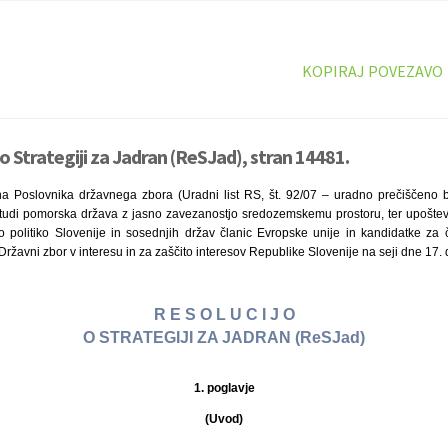
KOPIRAJ POVEZAVO
o Strategiji za Jadran (ReSJad), stran 14481.
a Poslovnika državnega zbora (Uradni list RS, št. 92/07 – uradno prečiščeno be
a tudi pomorska država z jasno zavezanostjo sredozemskemu prostoru, ter upošt
o politiko Slovenije in sosednjih držav članic Evropske unije in kandidatke za č
Državni zbor v interesu in za zaščito interesov Republike Slovenije na seji dne 17
R E S O L U C I J O
O STRATEGIJI ZA JADRAN (ReSJad)
1. poglavje
(Uvod)