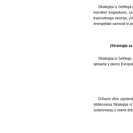
Strategija iz četrteg
morskim bogastvom, za k
trajnostnega razvoja, zl
energetske varnosti in p
(Strategija z
Strategija iz četrteg
sprejeta v okviru Evropsk
Državni zbor ugotavl
oblikovanja Strategije 
sodelovanju z vsemi drža