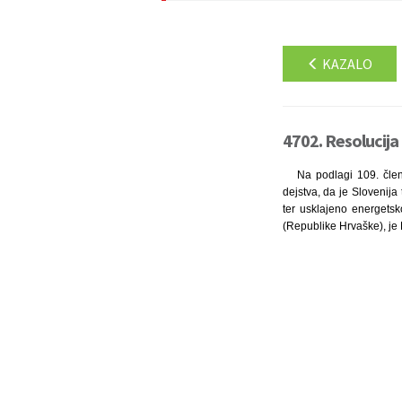
KAZALO
4702. Resolucija 
Na podlagi 109. člen
dejstva, da je Slovenij
ter usklajeno energetsk
(Republike Hrvaške), je 