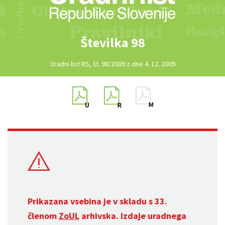
Številka 98
Uradni list RS, št. 98/2009 z dne 4. 12. 2009
Prikazana vsebina je v skladu s 33.
členom
ZoUL
arhivska. Izdaje uradnega