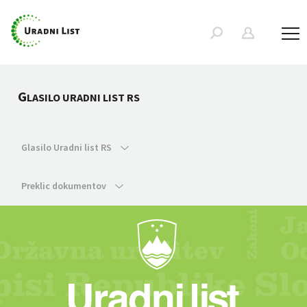
G
LASILO URADNI LIST RS
Glasilo Uradni list RS
Preklic dokumentov