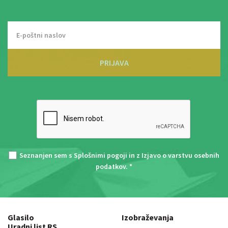
PRIJAVA
Seznanjen sem s
Splošnimi pogoji
in z
Izjavo o varstvu osebnih
podatkov
. *
Glasilo
Izobraževanja
Uradni list RS