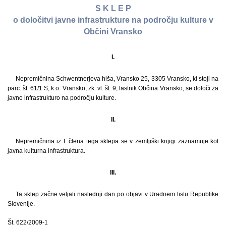
S K L E P
o določitvi javne infrastrukture na področju kulture v
Občini Vransko
I.
Nepremičnina Schwentnerjeva hiša, Vransko 25, 3305 Vransko, ki stoji na
parc. št. 61/1.S, k.o. Vransko, zk. vl. št. 9, lastnik Občina Vransko, se določi za
javno infrastrukturo na področju kulture.
II.
Nepremičnina iz I. člena tega sklepa se v zemljiški knjigi zaznamuje kot
javna kulturna infrastruktura.
III.
Ta sklep začne veljati naslednji dan po objavi v Uradnem listu Republike
Slovenije.
Št. 622/2009-1