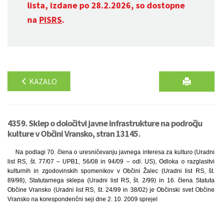
lista, izdane po 28.2.2026, so dostopne
na
PISRS
.
KAZALO
4359. Sklep o določitvi javne infrastrukture na področju
kulture v Občini Vransko, stran 13145.
Na podlagi 70. člena o uresničevanju javnega interesa za kulturo (Uradni
list RS, št. 77/07 – UPB1, 56/08 in 94/09 – odl. US), Odloka o razglasitvi
kulturnih in zgodovinskih spomenikov v Občini Žalec (Uradni list RS, št.
89/98), Statutarnega sklepa (Uradni list RS, št. 2/99) in 16. člena Statuta
Občine Vransko (Uradni list RS, št. 24/99 in 38/02) je Občinski svet Občine
Vransko na korespondenčni seji dne 2. 10. 2009 sprejel