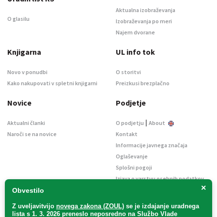
Aktualna izobraževanja
O glasilu
Izobraževanja po meri
Najem dvorane
Knjigarna
UL info tok
Novo v ponudbi
O storitvi
Kako nakupovati v spletni knjigarni
Preizkusi brezplačno
Novice
Podjetje
|
Aktualni članki
O podjetju
About
Naroči se na novice
Kontakt
Informacije javnega značaja
Oglaševanje
Splošni pogoji
Izjava o varstvu osebnih podatkov
×
E-dražbe
Obvestilo
Z uveljavitvijo
novega zakona (ZOUL)
se je
izdajanje uradnega
lista s 1. 3. 2026 preneslo
neposredno
na Službo Vlade