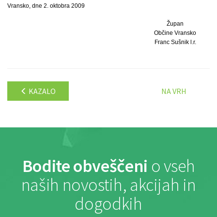
Vransko, dne 2. oktobra 2009
Župan
Občine Vransko
Franc Sušnik l.r.
KAZALO
NA VRH
Bodite obveščeni
o vseh
naših novostih, akcijah in
dogodkih