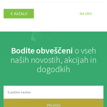
KAZALO
NA VRH
Bodite obveščeni
o vseh
naših novostih, akcijah in
dogodkih
PRIJAVA