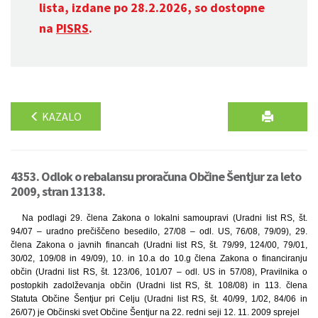
lista, izdane po 28.2.2026, so dostopne
na
PISRS
.
KAZALO
4353. Odlok o rebalansu proračuna Občine Šentjur za leto
2009, stran 13138.
Na podlagi 29. člena Zakona o lokalni samoupravi (Uradni list RS, št.
94/07 – uradno prečiščeno besedilo, 27/08 – odl. US, 76/08, 79/09), 29.
člena Zakona o javnih financah (Uradni list RS, št. 79/99, 124/00, 79/01,
30/02, 109/08 in 49/09), 10. in 10.a do 10.g člena Zakona o financiranju
občin (Uradni list RS, št. 123/06, 101/07 – odl. US in 57/08), Pravilnika o
postopkih zadolževanja občin (Uradni list RS, št. 108/08) in 113. člena
Statuta Občine Šentjur pri Celju (Uradni list RS, št. 40/99, 1/02, 84/06 in
26/07) je Občinski svet Občine Šentjur na 22. redni seji 12. 11. 2009 sprejel