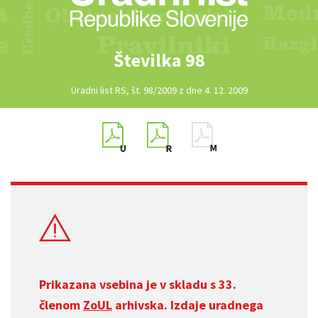
Številka 98
Uradni list RS, št. 98/2009 z dne 4. 12. 2009
Prikazana vsebina je v skladu s 33.
členom
ZoUL
arhivska. Izdaje uradnega