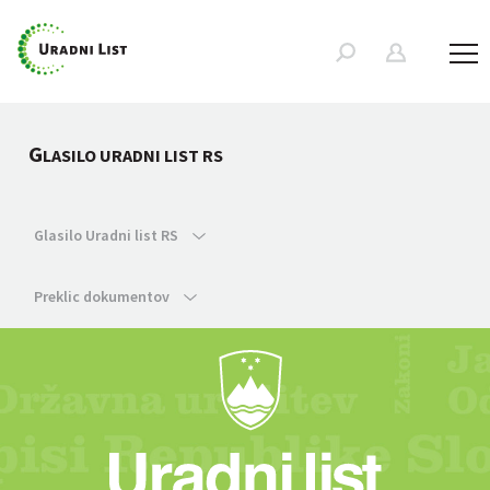
G
LASILO URADNI LIST RS
Glasilo Uradni list RS
Preklic dokumentov