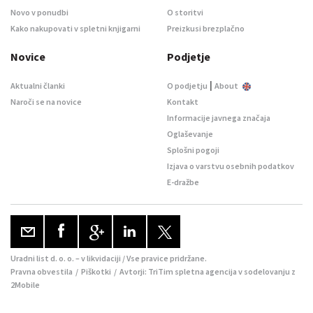
Novo v ponudbi
O storitvi
Kako nakupovati v spletni knjigarni
Preizkusi brezplačno
Novice
Podjetje
|
Aktualni članki
O podjetju
About
Naroči se na novice
Kontakt
Informacije javnega značaja
Oglaševanje
Splošni pogoji
Izjava o varstvu osebnih podatkov
E-dražbe
Uradni list d. o. o. – v likvidaciji / Vse pravice pridržane.
Pravna obvestila
/
Piškotki
/ Avtorji:
TriTim spletna agencija
v sodelovanju z
2Mobile