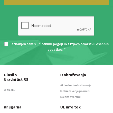
Seznanjen sem s
Splošnimi pogoji
in z
Izjavo o varstvu osebnih
podatkov
. *
Glasilo
Izobraževanja
Uradni list RS
Aktualna izobraževanja
O glasilu
Izobraževanja po meri
Najem dvorane
Knjigarna
UL info tok