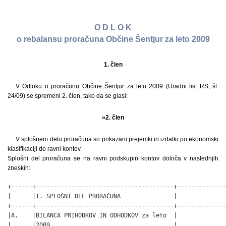
O D L O K
o rebalansu proračuna Občine Šentjur za leto 2009
1. člen
V Odloku o proračunu Občine Šentjur za leto 2009 (Uradni list RS, št.
24/09) se spremeni 2. člen, tako da se glasi:
»2. člen
V splošnem delu proračuna so prikazani prejemki in izdatki po ekonomski
klasifikaciji do ravni kontov.
Splošni del proračuna se na ravni podskupin kontov določa v naslednjih
zneskih:
+------+---------------------------------------+---------------+
|      |I. SPLOŠNI DEL PRORAČUNA               |               |
+------+---------------------------------------+---------------+
|A.    |BILANCA PRIHODKOV IN ODHODKOV za leto  |               |
|      |2009                                   |               |
+------+---------------------------------------+---------------+
|      |Skupina/Podskupina kontov              |       Rebalans|
|      |                                       | proračuna 2009|
+------+---------------------------------------+---------------+
|      |I. SKUPAJ PRIHODKI                     |  22.209.027,28|
+------+---------------------------------------+---------------+
|      |TEKOČI PRIHODKI                        |  13.628.779,96|
+------+---------------------------------------+---------------+
|70    |DAVČNI PRIHODKI                        |  11.141.518,08|
+------+---------------------------------------+---------------+
|      |700 Davki na dohodek in dobiček        |  10.024.068,08|
+------+---------------------------------------+---------------+
|      |703 Davki na premoženje                |     686.450,00|
+------+---------------------------------------+---------------+
|      |704 Domači davki na blago in storitve  |     431.000,00|
+------+---------------------------------------+---------------+
|      |706 Drugi davki                        |               |
+------+---------------------------------------+---------------+
|71    |NEDAVČNI PRIHODKI                      |   2.487.261,88|
+------+---------------------------------------+---------------+
|      |710 Udeležba na dobičku in dohodki od  |     431.350,00|
|      |premoženja                             |               |
+------+---------------------------------------+---------------+
|      |711 Takse in pristojbine               |      17.000,00|
+------+---------------------------------------+---------------+
|      |712 Denarne kazni                      |       4.500,00|
+------+---------------------------------------+---------------+
|      |713 Prihodki od prodaje blaga in       |       5.000,00|
|      |storitev                               |               |
+------+---------------------------------------+---------------+
|      |714 Drugi nedavčni prihodki            |   2.029.411,88|
+------+---------------------------------------+---------------+
|72    |KAPITALSKI PRIHODKI                    |   2.110.000,00|
+------+---------------------------------------+---------------+
|      |720 Prihodki od prodaje osnovnih       |     100.000,00|
|      |sredstev                               |               |
+------+---------------------------------------+---------------+
|      |722 Prihodki od prodaje zemljišč in    |   2.010.000,00|
|      |neopredm. dolg. sred.                  |               |
+------+---------------------------------------+---------------+
|73    |PREJETE DONACIJE                       |      20.000,00|
+------+---------------------------------------+---------------+
|      |730 Prejete donacije iz domačih virov  |      20.000,00|
+------+---------------------------------------+---------------+
|74    |TRANSFERNI PRIHODKI                    |   6.407.446,36|
+------+---------------------------------------+---------------+
|      |740 Transferni prihodki iz drugih      |   2.066.183,00|
|      |javnofinančnih institucij              |               |
+------+---------------------------------------+---------------+
|      |741 Prejeta sredstva iz državnega      |   4.341.263,36|
|      |proračuna iz sred. EU                  |               |
+------+---------------------------------------+---------------+
|78    |PREJETA SREDSTVA IZ EVROPSKE UNIJE     |      42.800,96|
+------+---------------------------------------+---------------+
|      |782 Prejeta sredstva iz proračuna EU za|      31.142,00|
|      |strukturno politiko                    |               |
+------+---------------------------------------+---------------+
|      |787 Prejeta sredstva od drugih         |      11.658,96|
|      |evropskih institucij                   |               |
+------+---------------------------------------+---------------+
|      |II. SKUPAJ ODHODKI                     |  21.639.962,92|
+------+---------------------------------------+---------------+
|40    |TEKOČI ODHODKI                         |   4.979.715,79|
+------+---------------------------------------+---------------+
|      |400 Plače in drugi izdatki zaposlenim  |     823.079,46|
+------+---------------------------------------+---------------+
|      |401 Prispevki delodajalcev za socialno |     141.662,28|
|      |varnost                                |               |
+------+---------------------------------------+---------------+
|      |402 Izdatki za blago in storitve       |   3.339.934,99|
+------+---------------------------------------+---------------+
|      |403 Plačila domačih obresti            |     230.000,00|
+------+---------------------------------------+---------------+
|      |409 Rezerve                            |     445.039,06|
+------+---------------------------------------+---------------+
|41    |TEKOČI TRANSFERI                       |   5.738.374,87|
+------+---------------------------------------+---------------+
|      |410 Subvencije                         |      46.658,00|
+------+---------------------------------------+---------------+
|      |411 Transferi posameznikom in          |   3.171.103,20|
|      |gospodinjstvom                         |               |
+------+---------------------------------------+---------------+
|      |412 Transferi neprofitnim organizacijam|   1.385.954,67|
|      |in ustanovam                           |               |
+------+---------------------------------------+---------------+
|      |413 Drugi tekoči domači transferi      |   1.134.659,00|
+------+---------------------------------------+---------------+
|      |414 Tekoči transferi v tujino          |               |
+------+---------------------------------------+---------------+
|42    |INVESTICIJSKI ODHODKI                  |  10.117.806,26|
+------+---------------------------------------+---------------+
|      |420 Nakup in gradnja osnovnih sredstev |  10.117.806,26|
+------+---------------------------------------+---------------+
|43    |INVESTICIJSKI TANSFERI                 |     804.066,00|
+------+---------------------------------------+---------------+
|      |431 Investicijski transferi pravnim in |     220.231,00|
|      |fizičnim osebam, ki niso proračunski   |               |
|      |uporabniki                             |               |
+------+---------------------------------------+---------------+
|      |432 Investicijski transferi            |     583.835,00|
|      |proračunskim uporabnikom               |               |
+------+---------------------------------------+---------------+
|      |III. PRORAČUNSKI PRESEŽEK              |     569.064,36|
+------+---------------------------------------+---------------+
|      |(PRORAČUNSKI PRIMANJKLJAJ ali presežek)|               |
+------+---------------------------------------+---------------+
|B.    |RAČUN FINANČNIH TERJATEV IN NALOŽB     |               |
+------+---------------------------------------+---------------+
|      |IV. PREJETA VRAČILA DANIH POSOJIL IN   |               |
+------+---------------------------------------+---------------+
|      |PRODAJA KAPITALSKIH DELEŽEV            |      39.726,17|
+------+---------------------------------------+---------------+
|75    |PREJETA VRAČILA DANIH POSOJIL          |               |
+------+---------------------------------------+---------------+
|      |750 Prejeta vračila danih posojil      |               |
+------+---------------------------------------+---------------+
|      |751 Prodaja kapitalskih deležev        |               |
+------+---------------------------------------+---------------+
|      |753 Prejeta vračila danih posojil      |      39.726,17|
|      |vključenim v EZR                       |               |
+------+---------------------------------------+---------------+
|      |V. DANA POSOJILA IN POVEČANJE          |           0,00|
|      |KAPITALSKIH DELEŽEV                    |               |
+------+---------------------------------------+---------------+
|44    |POSOJILA IN POVEČANJE KAPITALSKIH      |               |
|      |DELEŽEV                                |               |
+------+---------------------------------------+---------------+
|      |440 Dana posojila                      |           0,00|
+------+---------------------------------------+---------------+
|      |VI. PREJETA MINUS DANA POSOJILA IN     |      39.726,17|
|      |SPREMEMBE KAPITALSKIH DELEŽEV          |               |
+------+---------------------------------------+---------------+
|C.    |RAČUN FINANCIRANJA                     |               |
+------+---------------------------------------+---------------+
|      |VII. ZADOLŽEVANJE (500)                |           0,00|
+------+---------------------------------------+---------------+
|50    |ZADOLŽEVANJE                           |               |
+------+---------------------------------------+---------------+
|      |500 Domače zadolževanje                |           0,00|
+------+---------------------------------------+---------------+
|      |VIII. ODPLAČILO DOLGA (550)            |     615.000,00|
+------+---------------------------------------+---------------+
|55    |ODPLAČILO DOLGA                        |               |
+------+-------------------------------------