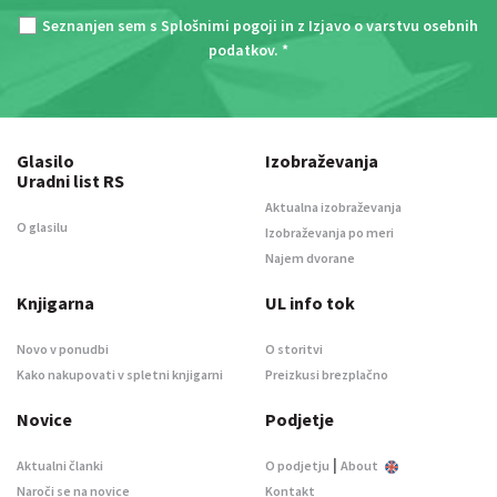
Seznanjen sem s
Splošnimi pogoji
in z
Izjavo o varstvu osebnih
podatkov
. *
Glasilo
Izobraževanja
Uradni list RS
Aktualna izobraževanja
O glasilu
Izobraževanja po meri
Najem dvorane
Knjigarna
UL info tok
Novo v ponudbi
O storitvi
Kako nakupovati v spletni knjigarni
Preizkusi brezplačno
Novice
Podjetje
|
Aktualni članki
O podjetju
About
Naroči se na novice
Kontakt