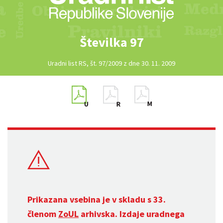
Številka 97
Uradni list RS, št. 97/2009 z dne 30. 11. 2009
Prikazana vsebina je v skladu s 33.
členom
ZoUL
arhivska. Izdaje uradnega