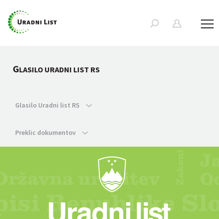
G
LASILO URADNI LIST RS
Glasilo Uradni list RS
Preklic dokumentov