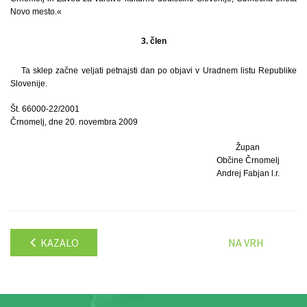
Novo mesto.«
3. člen
Ta sklep začne veljati petnajsti dan po objavi v Uradnem listu Republike
Slovenije.
Št. 66000-22/2001
Črnomelj, dne 20. novembra 2009
Župan
Občine Črnomelj
Andrej Fabjan l.r.
KAZALO
NA VRH