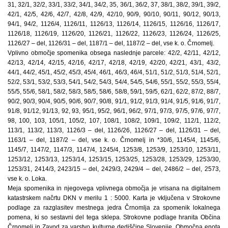
31, 32/1, 32/2, 33/1, 33/2, 34/1, 34/2, 35, 36/1, 36/2, 37, 38/1, 38/2, 39/1, 39/2,
42/1, 42/5, 42/6, 42/7, 42/8, 42/9, 42/10, 90/9, 90/10, 90/11, 90/12, 90/13,
94/1, 94/2, 1126/4, 1126/11, 1126/13, 1126/14, 1126/15, 1126/16, 1126/17,
1126/18, 1126/19, 1126/20, 1126/21, 1126/22, 1126/23, 1126/24, 1126/25,
1126/27 – del, 1126/31 – del, 1187/1 – del, 1187/2 – del, vse k. o. Črnomelj.
Vplivno območje spomenika obsega naslednje parcele: 42/2, 42/11, 42/12,
42/13, 42/14, 42/15, 42/16, 42/17, 42/18, 42/19, 42/20, 42/21, 43/1, 43/2,
44/1, 44/2, 45/1, 45/2, 45/3, 45/4, 46/1, 46/3, 46/4, 51/1, 51/2, 51/3, 51/4, 52/1,
52/2, 53/1, 53/2, 53/3, 54/1, 54/2, 54/3, 54/4, 54/5, 54/6, 55/1, 55/2, 55/3, 55/4,
55/5, 55/6, 58/1, 58/2, 58/3, 58/5, 58/6, 58/8, 59/1, 59/5, 62/1, 62/2, 87/2, 88/7,
90/2, 90/3, 90/4, 90/5, 90/6, 90/7, 90/8, 91/1, 91/2, 91/3, 91/4, 91/5, 91/6, 91/7,
91/8, 91/12, 91/13, 92, 93, 95/1, 95/2, 96/1, 96/2, 97/1, 97/3, 97/5, 97/6, 97/7,
98, 100, 103, 105/1, 105/2, 107, 108/1, 108/2, 109/1, 109/2, 112/1, 112/2,
113/1, 113/2, 113/3, 1126/3 – del, 1126/26, 1126/27 – del, 1126/31 – del,
1163/1 – del, 1187/2 – del, vse k. o. Črnomelj in *30/6, 1145/4, 1145/6,
1145/7, 1147/2, 1147/3, 1147/4, 1245/4, 1253/8, 1253/9, 1253/10, 1253/11,
1253/12, 1253/13, 1253/14, 1253/15, 1253/25, 1253/28, 1253/29, 1253/30,
1253/31, 2414/3, 2423/15 – del, 2429/3, 2429/4 – del, 2486/2 – del, 2573,
vse k. o. Loka.
Meja spomenika in njegovega vplivnega območja je vrisana na digitalnem
katastrskem načrtu DKN v merilu 1 : 5000. Karta je vključena v Strokovne
podlage za razglasitev mestnega jedra Črnomlja za spomenik lokalnega
pomena, ki so sestavni del tega sklepa. Strokovne podlage hranita Občina
Črnomelj in Zavod za varstvo kulturne dediščine Slovenije, Območna enota