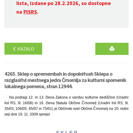
lista, izdane po 28.2.2026, so dostopne
na
PISRS
.
KAZALO
4265. Sklep o spremembah in dopolnitvah Sklepa o
razglasitvi mestnega jedra Črnomlja za kulturni spomenik
lokalnega pomena, stran 12944.
Na podlagi 12. in 13. člena Zakona o varstvu kulturne dediščine (Uradni
list RS, št. 16/08) in 16. člena Statuta Občine Črnomelj (Uradni list RS, št.
35/03, 106/05, 65/07 in 75/01) je Občinski svet Občine Črnomelj na 20. redni
seji dne 19. 11. 2009 sprejel
S K L E P