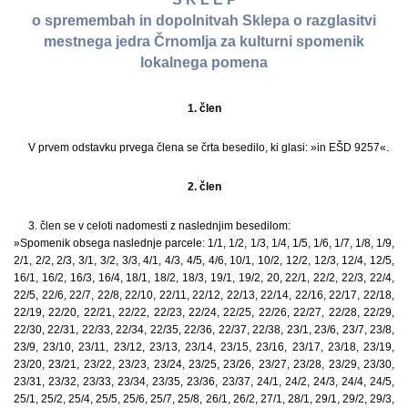
o spremembah in dopolnitvah Sklepa o razglasitvi
mestnega jedra Črnomlja za kulturni spomenik
lokalnega pomena
1. člen
V prvem odstavku prvega člena se črta besedilo, ki glasi: »in EŠD 9257«.
2. člen
3. člen se v celoti nadomesti z naslednjim besedilom:
»Spomenik obsega naslednje parcele: 1/1, 1/2, 1/3, 1/4, 1/5, 1/6, 1/7, 1/8, 1/9,
2/1, 2/2, 2/3, 3/1, 3/2, 3/3, 4/1, 4/3, 4/5, 4/6, 10/1, 10/2, 12/2, 12/3, 12/4, 12/5,
16/1, 16/2, 16/3, 16/4, 18/1, 18/2, 18/3, 19/1, 19/2, 20, 22/1, 22/2, 22/3, 22/4,
22/5, 22/6, 22/7, 22/8, 22/10, 22/11, 22/12, 22/13, 22/14, 22/16, 22/17, 22/18,
22/19, 22/20, 22/21, 22/22, 22/23, 22/24, 22/25, 22/26, 22/27, 22/28, 22/29,
22/30, 22/31, 22/33, 22/34, 22/35, 22/36, 22/37, 22/38, 23/1, 23/6, 23/7, 23/8,
23/9, 23/10, 23/11, 23/12, 23/13, 23/14, 23/15, 23/16, 23/17, 23/18, 23/19,
23/20, 23/21, 23/22, 23/23, 23/24, 23/25, 23/26, 23/27, 23/28, 23/29, 23/30,
23/31, 23/32, 23/33, 23/34, 23/35, 23/36, 23/37, 24/1, 24/2, 24/3, 24/4, 24/5,
25/1, 25/2, 25/4, 25/5, 25/6, 25/7, 25/8, 26/1, 26/2, 27/1, 28/1, 29/1, 29/2, 29/3,