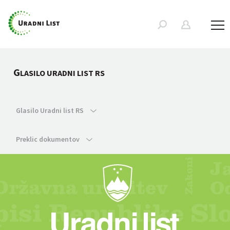
G
LASILO URADNI LIST RS
Glasilo Uradni list RS
Preklic dokumentov