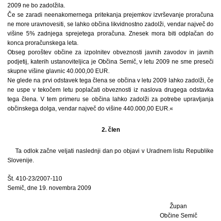
2009 ne bo zadolžila.
Če se zaradi neenakomernega pritekanja prejemkov izvrševanje proračuna
ne more uravnovesiti, se lahko občina likvidnostno zadolži, vendar največ do
višine 5% zadnjega sprejetega proračuna. Znesek mora biti odplačan do
konca proračunskega leta.
Obseg poroštev občine za izpolnitev obveznosti javnih zavodov in javnih
podjetij, katerih ustanoviteljica je Občina Semič, v letu 2009 ne sme preseči
skupne višine glavnic 40.000,00 EUR.
Ne glede na prvi odstavek tega člena se občina v letu 2009 lahko zadolži, če
ne uspe v tekočem letu poplačati obveznosti iz naslova drugega odstavka
tega člena. V tem primeru se občina lahko zadolži za potrebe upravljanja
občinskega dolga, vendar največ do višine 440.000,00 EUR.«
2. člen
Ta odlok začne veljati naslednji dan po objavi v Uradnem listu Republike
Slovenije.
Št. 410-23/2007-110
Semič, dne 19. novembra 2009
Župan
Občine Semič