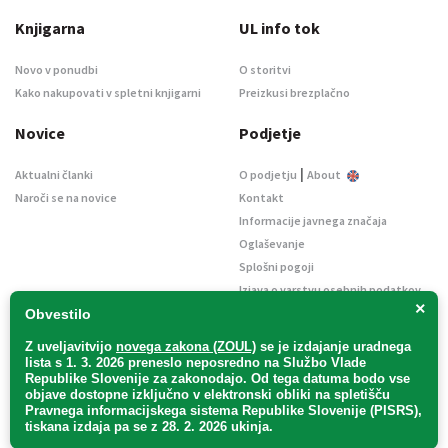
Knjigarna
UL info tok
Novo v ponudbi
O storitvi
Kako nakupovati v spletni knjigarni
Preizkusi brezplačno
Novice
Podjetje
|
Aktualni članki
O podjetju
About
Naroči se na novice
Kontakt
Informacije javnega značaja
Oglaševanje
Splošni pogoji
Izjava o varstvu osebnih podatkov
×
E-dražbe
Obvestilo
Z uveljavitvijo
novega zakona (ZOUL)
se je
izdajanje uradnega
lista s 1. 3. 2026 preneslo
neposredno
na Službo Vlade
Republike Slovenije za zakonodajo
. Od tega datuma bodo vse
objave dostopne izključno v elektronski obliki na spletišču
Pravnega informacijskega sistema Republike Slovenije (PISRS),
Uradni list d. o. o. – v likvidaciji / Vse pravice pridržane.
tiskana izdaja pa se z 28. 2. 2026 ukinja.
Pravna obvestila
/
Piškotki
/ Avtorji:
TriTim spletna agencija
v sodelovanju z