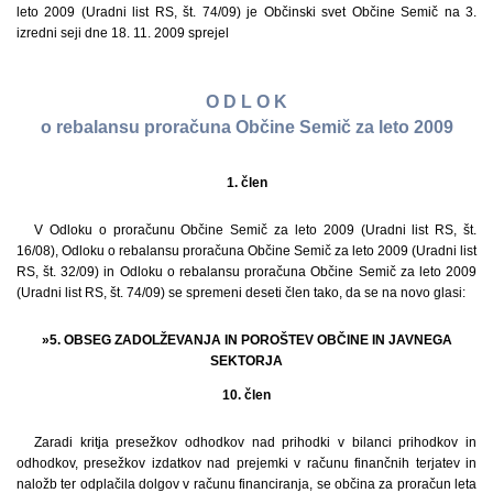
leto 2009 (Uradni list RS, št. 74/09) je Občinski svet Občine Semič na 3.
izredni seji dne 18. 11. 2009 sprejel
O D L O K
o rebalansu proračuna Občine Semič za leto 2009
1. člen
V Odloku o proračunu Občine Semič za leto 2009 (Uradni list RS, št.
16/08), Odloku o rebalansu proračuna Občine Semič za leto 2009 (Uradni list
RS, št. 32/09) in Odloku o rebalansu proračuna Občine Semič za leto 2009
(Uradni list RS, št. 74/09) se spremeni deseti člen tako, da se na novo glasi:
»5. OBSEG ZADOLŽEVANJA IN POROŠTEV OBČINE IN JAVNEGA
SEKTORJA
10. člen
Zaradi kritja presežkov odhodkov nad prihodki v bilanci prihodkov in
odhodkov, presežkov izdatkov nad prejemki v računu finančnih terjatev in
naložb ter odplačila dolgov v računu financiranja, se občina za proračun leta