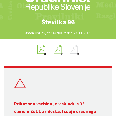
Številka 96
Uradni list RS, št. 96/2009 z dne 27. 11. 2009
Prikazana vsebina je v skladu s 33.
členom
ZoUL
arhivska. Izdaje uradnega