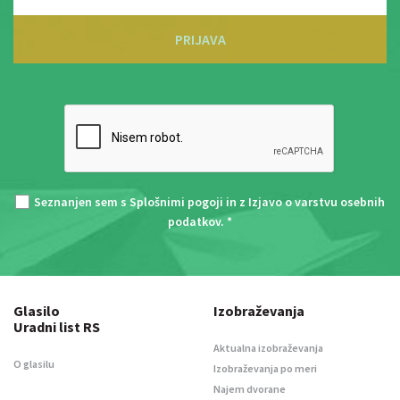
PRIJAVA
Seznanjen sem s
Splošnimi pogoji
in z
Izjavo o varstvu osebnih
podatkov
. *
Glasilo
Izobraževanja
Uradni list RS
Aktualna izobraževanja
O glasilu
Izobraževanja po meri
Najem dvorane