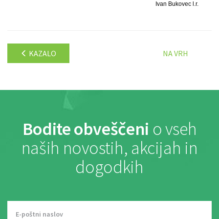
Ivan Bukovec l.r.
KAZALO
NA VRH
Bodite obveščeni
o vseh
naših novostih, akcijah in
dogodkih