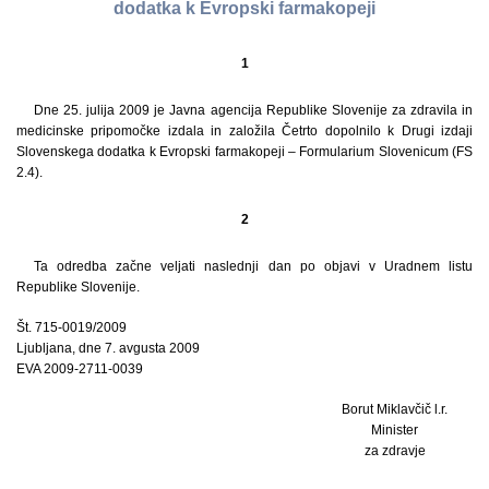
dodatka k Evropski farmakopeji
1
Dne 25. julija 2009 je Javna agencija Republike Slovenije za zdravila in
medicinske pripomočke izdala in založila Četrto dopolnilo k Drugi izdaji
Slovenskega dodatka k Evropski farmakopeji – Formularium Slovenicum (FS
2.4).
2
Ta odredba začne veljati naslednji dan po objavi v Uradnem listu
Republike Slovenije.
Št. 715-0019/2009
Ljubljana, dne 7. avgusta 2009
EVA 2009-2711-0039
Borut Miklavčič l.r.
Minister
za zdravje