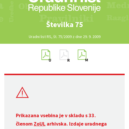
Številka 75
Uradni list RS, št. 75/2009 z dne 29. 9. 2009
Prikazana vsebina je v skladu s 33.
členom
ZoUL
arhivska. Izdaje uradnega