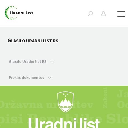
G
LASILO URADNI LIST RS
Glasilo Uradni list RS
Preklic dokumentov