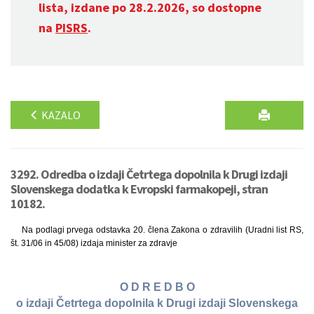
lista, izdane po 28.2.2026, so dostopne
na
PISRS
.
KAZALO
3292. Odredba o izdaji Četrtega dopolnila k Drugi izdaji
Slovenskega dodatka k Evropski farmakopeji, stran
10182.
Na podlagi prvega odstavka 20. člena Zakona o zdravilih (Uradni list RS,
št. 31/06 in 45/08) izdaja minister za zdravje
O D R E D B O
o izdaji Četrtega dopolnila k Drugi izdaji Slovenskega