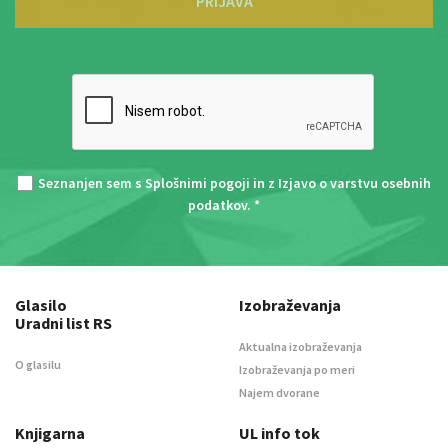
PRIJAVA
Seznanjen sem s
Splošnimi pogoji
in z
Izjavo o varstvu osebnih
podatkov
. *
Glasilo
Izobraževanja
Uradni list RS
Aktualna izobraževanja
O glasilu
Izobraževanja po meri
Najem dvorane
Knjigarna
UL info tok