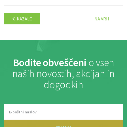
KAZALO
NA VRH
Bodite obveščeni
o vseh
naših novostih, akcijah in
dogodkih