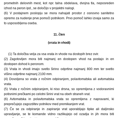
prometnih delovnih mest, kot npr. talna obdelava, dvojna tla, neposreden
izhod na peron ipd., se določijo v projektni nalogi.
(6) V postajnem poslopju se mora nahajati prostor z osnovno sanitetno
opremo za nudenje prve pomoči potnikom. Prvo pomoč lahko izvaja samo za
to usposobljena oseba.
11. člen
(vrata in vhodi)
(1) Ta določba velja za vsa vrata in vhode na dostopih brez ovir.
(2) Zagotovljen mora biti najmanj en dostopen vhod na postajo in en
dostopen dohod k peronom.
(3) Vrata in vhodi imajo svetlo širino odprtine najmanj 800 mm ter svetlo
višino odprtine najmanj 2100 mm.
(4) Dovoljena so vrata z ročnim odpiranjem, polavtomatska ali avtomatska
vrata.
(5) Vrata z ročnim odpiranjem, ki niso drsna, so opremljena z vodoravnimi
potisnimi prečkami po celotni širini vrat na obeh straneh vrat.
(6) Avtomatska in polavtomatska vrata so opremljena z napravami, ki
preprečujejo zagozditev potnikov med premikanjem vrat.
(7) Če se za odpiranje in zapiranje vrat uporabljajo tipke ali daljinsko
upravljanje, se te komande vidno razlikujejo od ozadja in jih mora biti