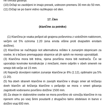
ne ovirata gibanja.
(10) Držaji so zaobljeni in imajo presek, ustrezen premeru 30 mm do 50 mm.
(11) Držaji se po barvi vidno razlikujejo od sten.
17. člen
(klančine za potnike)
(1) Klančina je vsaka pešpot ali grajena poševnina z vzdolžnim naklonom,
večjim od 5% oziroma 1:20 (ena enota višine proti dvajsetim enotam
dolžine).
(2) Klančine se načrtujejo kot alternativna rešitev k zunanjim stopnicam za
osebe, ki s težavo premagujejo stopnice ali jih sploh ne morejo uporabljati.
(3) Klančina mora biti trdna, njena površina mora biti nedrseča. Če se
uporabijo kovinske konstrukcije z mrežami, mere odprtin v obeh smereh ne
smejo biti večje od 15 mm.
(4) Največji dovoljeni naklon zunanje klančine je 8% (1:12), optimalni pa 5%
(1:20).
(5) Na obeh straneh klančine in zavojih klančine v drugo smer ali križanju
dveh klančin ali križanja klančine s pešpotjo se mora v smeri gibanja
zagotoviti vodoravno površino dolžine 1500 mm.
(6) Za slepe in slabovidne osebe se mora površino ob vznožju klančine in na
njenem vrhu po vsej širini poudariti z drugačno talno obdelavo in barvo v
dolžini vsaj 600 mm.