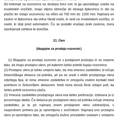
(6) Avtomati za vozovnice na dostopu brez ovir, ki ga uporabljajo osebe na
invalidskih vozičkih, imajo otipno območje (ki obsega tipkovnico in del za
plačilo ter izdajo vozovnice) na višini od 700 mm do 1200 mm. Najmanj en
zaslon in tipkovnica sta vidna hkrati osebi, ki sedi na invalidskem vozičku, in
osebi, ki stoji pred avtomatom. Če se podatki vnašajo prek zaslona, mora
izpolnjevati zahteve te določbe.
21. člen
(blagajne za prodajo vozovnic)
(1) Blagajne za prodajo vozovnic so v postajnem poslopju in so urejene
tako, da imajo prodajno okno, pri katerem lahko potniki kupijo vozovnice.
(2) Prodajno okno je lahko urejeno tako, da ima vmesno zasteklitev, ki ločuje
železniškega delavca od potnika, ali pa se uredi v obliki prodajnega okna
odprtega tipa, ki nima vmesne zasteklitve in omogoča osebni kontakt med
potnikom in železniškim delavcem. Imeti mora dovolj širok izdajni pult, da
lahko potnik vozovnico plača.
(3) Vmesna zasteklitev prodajnega okna ima lahko perforacijo. Izdelana je iz
prozornega stekla. Če delavca pri prodajnem oknu od potnika ločuje vmesna
zasteklitev, je ta pri najmanj enem prodajnem oknu odstranljiva, v
nasprotnem primeru pa je opremljena z zvočnikom. Najmanj eno prodajno
okno je opremljeno tako, da omogoča slušno prizadetim osebam z omejeno