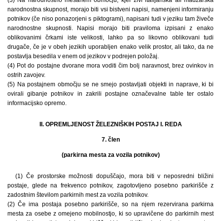
narodnostna skupnost, morajo biti vsi bistveni napisi, namenjeni informiranju
potnikov (če niso ponazorjeni s piktogrami), napisani tudi v jeziku tam živeče
narodnostne skupnosti. Napisi morajo biti praviloma izpisani z enako
oblikovanimi črkami iste velikosti, lahko pa so likovno oblikovani tudi
drugače, če je v obeh jezikih uporabljen enako velik prostor, ali tako, da ne
postavlja besedila v enem od jezikov v podrejen položaj.
(4) Pot do postajne dvorane mora voditi čim bolj naravnost, brez ovinkov in
ostrih zavojev.
(5) Na postajnem območju se ne smejo postavljati objekti in naprave, ki bi
ovirali gibanje potnikov in zakrili postajne označevalne table ter ostalo
informacijsko opremo.
II. OPREMLJENOST ŽELEZNIŠKIH POSTAJ I. REDA
7. člen
(parkirna mesta za vozila potnikov)
(1) Če prostorske možnosti dopuščajo, mora biti v neposredni bližini
postaje, glede na frekvenco potnikov, zagotovljeno posebno parkirišče z
zadostnim številom parkirnih mest za vozila potnikov.
(2) Če ima postaja posebno parkirišče, so na njem rezervirana parkirna
mesta za osebe z omejeno mobilnostjo, ki so upravičene do parkirnih mest