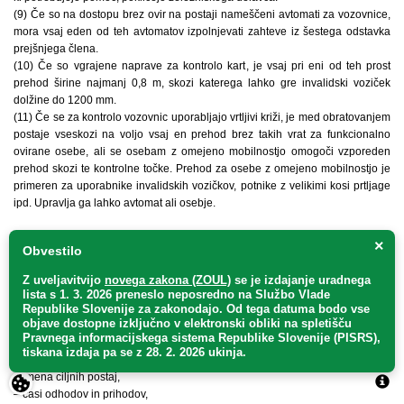
(9) Če so na dostopu brez ovir na postaji nameščeni avtomati za vozovnice,
mora vsaj eden od teh avtomatov izpolnjevati zahteve iz šestega odstavka
prejšnjega člena.
(10) Če so vgrajene naprave za kontrolo kart, je vsaj pri eni od teh prost
prehod širine najmanj 0,8 m, skozi katerega lahko gre invalidski voziček
dolžine do 1200 mm.
(11) Če se za kontrolo vozovnic uporabljajo vrtljivi križi, je med obratovanjem
postaje vseskozi na voljo vsaj en prehod brez takih vrat za funkcionalno
ovirane osebe, ali se osebam z omejeno mobilnostjo omogoči vzporeden
prehod skozi te kontrolne točke. Prehod za osebe z omejeno mobilnostjo je
primeren za uporabnike invalidskih vozičkov, potnike z velikimi kosi prtljage
ipd. Upravlja ga lahko avtomat ali osebje.
22. člen
×
Obvestilo
(sistemi za obveščanje potnikov)
Z uveljavitvijo
novega zakona (ZOUL)
se je
izdajanje uradnega
lista s 1. 3. 2026 preneslo
neposredno
na Službo Vlade
(1) V notranjem prostoru železniške postaje in na peronih mora biti glede
Republike Slovenije za zakonodajo
. Od tega datuma bodo vse
objave dostopne izključno v elektronski obliki na spletišču
na pretok potnikov instalirano zadostno število elektronskih prikazovalnikov –
Pravnega informacijskega sistema Republike Slovenije (PISRS),
zaslonov za tekoč prikaz informacij o voznem redu potniških vlakov.
tiskana izdaja pa se z 28. 2. 2026 ukinja.
(2) Prikazane morajo biti sledeče informacije:
– imena ciljnih postaj,
– časi odhodov in prihodov,