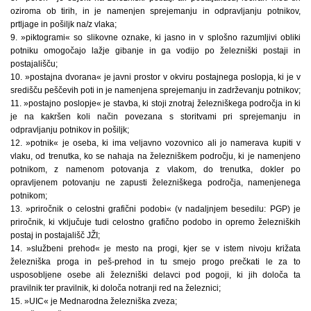
oziroma ob tirih, in je namenjen sprejemanju in odpravljanju potnikov,
prtljage in pošiljk na/z vlaka;
9. »piktogrami« so slikovne oznake, ki jasno in v splošno razumljivi obliki
potniku omogočajo lažje gibanje in ga vodijo po železniški postaji in
postajališču;
10. »postajna dvorana« je javni prostor v okviru postajnega poslopja, ki je v
središču peščevih poti in je namenjena sprejemanju in zadrževanju potnikov;
11. »postajno poslopje« je stavba, ki stoji znotraj železniškega področja in ki
je na kakršen koli način povezana s storitvami pri sprejemanju in
odpravljanju potnikov in pošiljk;
12. »potnik« je oseba, ki ima veljavno vozovnico ali jo namerava kupiti v
vlaku, od trenutka, ko se nahaja na železniškem področju, ki je namenjeno
potnikom, z namenom potovanja z vlakom, do trenutka, dokler po
opravljenem potovanju ne zapusti železniškega področja, namenjenega
potnikom;
13. »priročnik o celostni grafični podobi« (v nadaljnjem besedilu: PGP) je
priročnik, ki vključuje tudi celostno grafično podobo in opremo železniških
postaj in postajališč JŽI;
14. »službeni prehod« je mesto na progi, kjer se v istem nivoju križata
železniška proga in peš-prehod in tu smejo progo prečkati le za to
usposobljene osebe ali železniški delavci pod pogoji, ki jih določa ta
pravilnik ter pravilnik, ki določa notranji red na železnici;
15. »UIC« je Mednarodna železniška zveza;