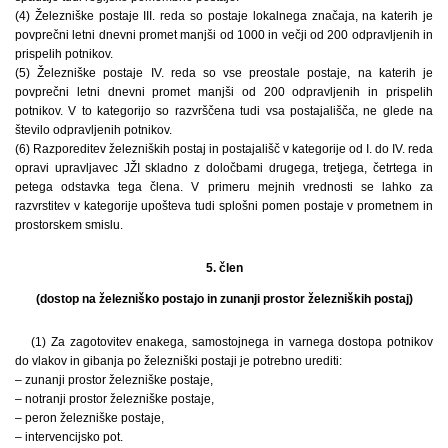
(4) Železniške postaje III. reda so postaje lokalnega značaja, na katerih je
povprečni letni dnevni promet manjši od 1000 in večji od 200 odpravljenih in
prispelih potnikov.
(5) Železniške postaje IV. reda so vse preostale postaje, na katerih je
povprečni letni dnevni promet manjši od 200 odpravljenih in prispelih
potnikov. V to kategorijo so razvrščena tudi vsa postajališča, ne glede na
število odpravljenih potnikov.
(6) Razporeditev železniških postaj in postajališč v kategorije od I. do IV. reda
opravi upravljavec JŽI skladno z določbami drugega, tretjega, četrtega in
petega odstavka tega člena. V primeru mejnih vrednosti se lahko za
razvrstitev v kategorije upošteva tudi splošni pomen postaje v prometnem in
prostorskem smislu.
5. člen
(dostop na železniško postajo in zunanji prostor železniških postaj)
(1) Za zagotovitev enakega, samostojnega in varnega dostopa potnikov
do vlakov in gibanja po železniški postaji je potrebno urediti:
– zunanji prostor železniške postaje,
– notranji prostor železniške postaje,
– peron železniške postaje,
– intervencijsko pot.