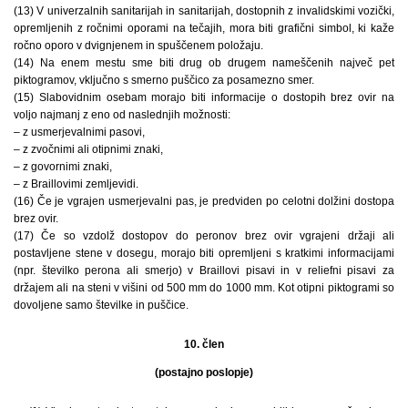
(13) V univerzalnih sanitarijah in sanitarijah, dostopnih z invalidskimi vozički,
opremljenih z ročnimi oporami na tečajih, mora biti grafični simbol, ki kaže
ročno oporo v dvignjenem in spuščenem položaju.
(14) Na enem mestu sme biti drug ob drugem nameščenih največ pet
piktogramov, vključno s smerno puščico za posamezno smer.
(15) Slabovidnim osebam morajo biti informacije o dostopih brez ovir na
voljo najmanj z eno od naslednjih možnosti:
– z usmerjevalnimi pasovi,
– z zvočnimi ali otipnimi znaki,
– z govornimi znaki,
– z Braillovimi zemljevidi.
(16) Če je vgrajen usmerjevalni pas, je predviden po celotni dolžini dostopa
brez ovir.
(17) Če so vzdolž dostopov do peronov brez ovir vgrajeni držaji ali
postavljene stene v dosegu, morajo biti opremljeni s kratkimi informacijami
(npr. številko perona ali smerjo) v Braillovi pisavi in v reliefni pisavi za
držajem ali na steni v višini od 500 mm do 1000 mm. Kot otipni piktogrami so
dovoljene samo številke in puščice.
10. člen
(postajno poslopje)