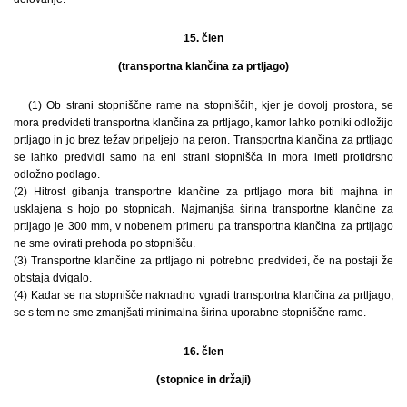
15. člen
(transportna klančina za prtljago)
(1) Ob strani stopniščne rame na stopniščih, kjer je dovolj prostora, se
mora predvideti transportna klančina za prtljago, kamor lahko potniki odložijo
prtljago in jo brez težav pripeljejo na peron. Transportna klančina za prtljago
se lahko predvidi samo na eni strani stopnišča in mora imeti protidrsno
odložno podlago.
(2) Hitrost gibanja transportne klančine za prtljago mora biti majhna in
usklajena s hojo po stopnicah. Najmanjša širina transportne klančine za
prtljago je 300 mm, v nobenem primeru pa transportna klančina za prtljago
ne sme ovirati prehoda po stopnišču.
(3) Transportne klančine za prtljago ni potrebno predvideti, če na postaji že
obstaja dvigalo.
(4) Kadar se na stopnišče naknadno vgradi transportna klančina za prtljago,
se s tem ne sme zmanjšati minimalna širina uporabne stopniščne rame.
16. člen
(stopnice in držaji)