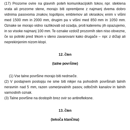
(17) Prozorne ovire na glavnih poteh komunikacijskih tokov, npr. steklena
vrata ali prozorne stene, morajo biti opremljene z najmanj dvema dobro
vidnima pasovoma znakov, logotipov, emblemov ali okraskov, enim v višini
med 1500 mm in 2000 mm, drugim pa v višini med 850 mm in 1050 mm.
Oznake se morajo vidno razlikovati od ozadja, proti kateremu jih opazujemo,
in so visoke najmanj 100 mm. Te oznake vzdolž prozornih sten niso obvezne,
če so potniki pred trkom v steno zavarovani kako drugače – npr. z držaji ali
neprekinjenim nizom klopi.
12. člen
(talne površine)
(1) Vse talne površine morajo biti nedrseče.
(2) V postajnem poslopju ne sme biti nikjer na pohodnih površinah talnih
neravnin nad 5 mm, razen usmerjevalnih pasov, odtočnih kanalov in talnih
varnostnih oznak.
(3) Talne površine na dostopih brez ovir so antirefleksne.
13. člen
(tekoča klančina)