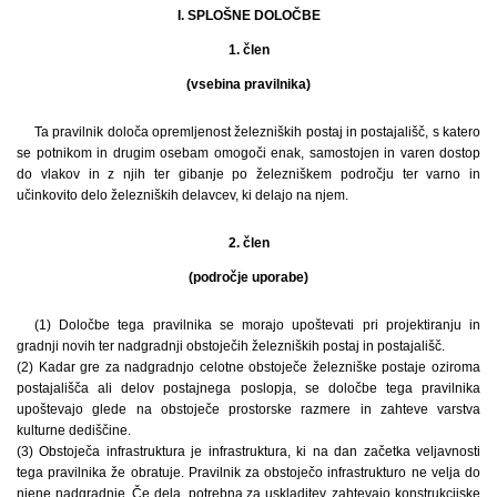
I. SPLOŠNE DOLOČBE
1. člen
(vsebina pravilnika)
Ta pravilnik določa opremljenost železniških postaj in postajališč, s katero
se potnikom in drugim osebam omogoči enak, samostojen in varen dostop
do vlakov in z njih ter gibanje po železniškem področju ter varno in
učinkovito delo železniških delavcev, ki delajo na njem.
2. člen
(področje uporabe)
(1) Določbe tega pravilnika se morajo upoštevati pri projektiranju in
gradnji novih ter nadgradnji obstoječih železniških postaj in postajališč.
(2) Kadar gre za nadgradnjo celotne obstoječe železniške postaje oziroma
postajališča ali delov postajnega poslopja, se določbe tega pravilnika
upoštevajo glede na obstoječe prostorske razmere in zahteve varstva
kulturne dediščine.
(3) Obstoječa infrastruktura je infrastruktura, ki na dan začetka veljavnosti
tega pravilnika že obratuje. Pravilnik za obstoječo infrastrukturo ne velja do
njene nadgradnje. Če dela, potrebna za uskladitev, zahtevajo konstrukcijske