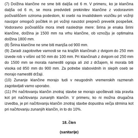
(7) Dolžina klančine ne sme biti daljša od 6 m. V primeru, ko je klančina
daljša od 6 m, se mora predvideti prekinitev klančine z vodoravnim
počivališčem oziroma podestom, ki osebi na invalidskem vozičku pri vožnji
navzgor omogoči počitek in pri vožnji navzdol prepreči prevelik pospešek.
Vodoravno počivališče mora imeti naslednje mere: širina je enaka širini
klančine, dolžina je 1500 mm na vrhu klančine, ob vznožju je optimalna
dolžina 1800 mm.
(8) Širina klančine ne sme biti manjša od 900 mm.
(9) Zaradi zagotovitve varnosti se na krajših klančinah z dvigom do 250 mm
izvede rob v višini od 50 mm do 100 mm. Pri klančinah z dvigom od 250 mm
do 1500 mm se morata namestiti ograja ali zid z držajem, ki morata biti
visoka od 850 mm do 900 mm. Za potrebe slabovidnih in slepih oseb se
morajo namestiti držaji.
(10) Zunanje klančine morajo tudi v neugodnih vremenskih razmerah
zagotavljati varno uporabo.
(11) Pri načrtovanju klančin znotraj stavbe se morajo upoštevati ista pravila
kot pri načrtovanju zunanjih klančin. V primeru, ko ni možna drugačna
izvedba, je pri načrtovanju klančin znotraj stavbe dopustna večja strmina kot
pri načrtovanju zunanjih klančin, in to do 10%.
18. člen
(sanitarije)