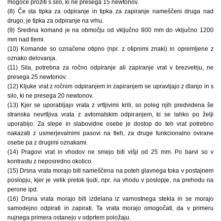
mogoče prožiti s silo, ki ne presega 15 newtonov.
(8) Če sta tipka za odpiranje in tipka za zapiranje nameščeni druga nad
drugo, je tipka za odpiranje na vrhu.
(9) Sredina komand je na območju od vključno 800 mm do vključno 1200
mm nad tlemi.
(10) Komande so označene otipno (npr. z otipnimi znaki) in opremljene z
oznako delovanja.
(11) Sila, potrebna za ročno odpiranje ali zapiranje vrat v brezvetrju, ne
presega 25 newtonov.
(12) Kljuke vrat z ročnim odpiranjem in zapiranjem se upravljajo z dlanjo in s
silo, ki ne presega 20 newtonov.
(13) Kjer se uporabljajo vrata z vrtljivimi krili, so poleg njih predvidena še
stranska nevrtljiva vrata z avtomatskim odpiranjem, ki se lahko po želji
uporabijo. Za slepe in slabovidne osebe je dostop do teh vrat potrebno
nakazati z usmerjevalnimi pasovi na tleh, za druge funkcionalno ovirane
osebe pa z drugimi oznakami.
(14) Pragovi vrat in vhodov ne smejo biti višji od 25 mm. Po barvi so v
kontrastu z neposredno okolico.
(15) Drsna vrata morajo biti nameščena na poteh glavnega toka v postajnem
poslopju, kjer je velik pretok ljudi, npr. na vhodu v poslopje, na prehodu na
perone ipd.
(16) Drsna vrata morajo biti izdelana iz varnostnega stekla in se morajo
samodejno odpirati in zapirati. Ta vrata morajo omogočati, da v primeru
nujnega primera ostanejo v odprtem položaju.