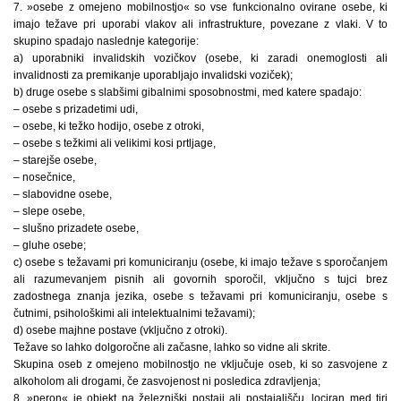
7. »osebe z omejeno mobilnostjo« so vse funkcionalno ovirane osebe, ki
imajo težave pri uporabi vlakov ali infrastrukture, povezane z vlaki. V to
skupino spadajo naslednje kategorije:
a) uporabniki invalidskih vozičkov (osebe, ki zaradi onemoglosti ali
invalidnosti za premikanje uporabljajo invalidski voziček);
b) druge osebe s slabšimi gibalnimi sposobnostmi, med katere spadajo:
– osebe s prizadetimi udi,
– osebe, ki težko hodijo, osebe z otroki,
– osebe s težkimi ali velikimi kosi prtljage,
– starejše osebe,
– nosečnice,
– slabovidne osebe,
– slepe osebe,
– slušno prizadete osebe,
– gluhe osebe;
c) osebe s težavami pri komuniciranju (osebe, ki imajo težave s sporočanjem
ali razumevanjem pisnih ali govornih sporočil, vključno s tujci brez
zadostnega znanja jezika, osebe s težavami pri komuniciranju, osebe s
čutnimi, psihološkimi ali intelektualnimi težavami);
d) osebe majhne postave (vključno z otroki).
Težave so lahko dolgoročne ali začasne, lahko so vidne ali skrite.
Skupina oseb z omejeno mobilnostjo ne vključuje oseb, ki so zasvojene z
alkoholom ali drogami, če zasvojenost ni posledica zdravljenja;
8. »peron« je objekt na železniški postaji ali postajališču, lociran med tiri