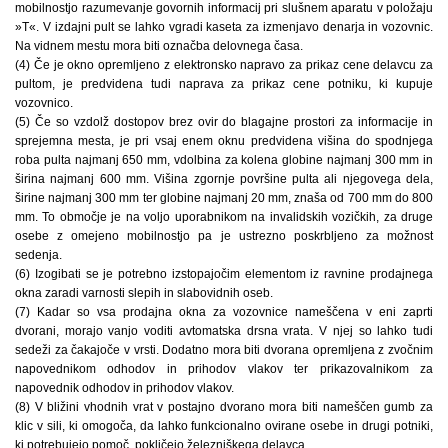
mobilnostjo razumevanje govornih informacij pri slušnem aparatu v položaju
»T«. V izdajni pult se lahko vgradi kaseta za izmenjavo denarja in vozovnic.
Na vidnem mestu mora biti označba delovnega časa.
(4) Če je okno opremljeno z elektronsko napravo za prikaz cene delavcu za
pultom, je predvidena tudi naprava za prikaz cene potniku, ki kupuje
vozovnico.
(5) Če so vzdolž dostopov brez ovir do blagajne prostori za informacije in
sprejemna mesta, je pri vsaj enem oknu predvidena višina do spodnjega
roba pulta najmanj 650 mm, vdolbina za kolena globine najmanj 300 mm in
širina najmanj 600 mm. Višina zgornje površine pulta ali njegovega dela,
širine najmanj 300 mm ter globine najmanj 20 mm, znaša od 700 mm do 800
mm. To območje je na voljo uporabnikom na invalidskih vozičkih, za druge
osebe z omejeno mobilnostjo pa je ustrezno poskrbljeno za možnost
sedenja.
(6) Izogibati se je potrebno izstopajočim elementom iz ravnine prodajnega
okna zaradi varnosti slepih in slabovidnih oseb.
(7) Kadar so vsa prodajna okna za vozovnice nameščena v eni zaprti
dvorani, morajo vanjo voditi avtomatska drsna vrata. V njej so lahko tudi
sedeži za čakajoče v vrsti. Dodatno mora biti dvorana opremljena z zvočnim
napovednikom odhodov in prihodov vlakov ter prikazovalnikom za
napovednik odhodov in prihodov vlakov.
(8) V bližini vhodnih vrat v postajno dvorano mora biti nameščen gumb za
klic v sili, ki omogoča, da lahko funkcionalno ovirane osebe in drugi potniki,
ki potrebujejo pomoč, pokličejo železniškega delavca.