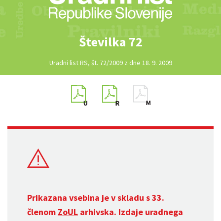
Številka 72
Uradni list RS, št. 72/2009 z dne 18. 9. 2009
Prikazana vsebina je v skladu s 33.
členom
ZoUL
arhivska. Izdaje uradnega