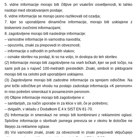
5. vidne informacije morajo biti čitljive pri vsakršni osvetljenosti, ki lahko
nastopi med obratovanjem postaje;
6. vidne informacije se morajo jasno razlikovati od ozadja;
7. kjer so uporabljene dinamične informacije, morajo biti usklajene z
bistvenimi zvočnimi informacijami;
8. zagotovljene morajo biti naslednje informacije:
– varnostne informacije in varnostna navodila;
– opozorila, znaki za prepovedi in obveznosti;
– informacije o odhodih in prihodih vlakov;
– oznake storitev na postaji, ki so na voljo, in dostopa do teh storitev.
(2) Informacije morajo biti zagotovljene na vseh točkah, kjer se poti ločijo, na
sami poti pa v največ 100-metrskih presledkih. Znaki, simboli in piktogrami
morajo biti na celotni poti uporabljeni usklajeno.
(3) Zagotovljene morajo biti zadostne informacije za sprejem odločitve. Na
prvi točki odločitve pri vhodu na postajo zadostuje informacija »K peronom«
in niso potrebni smerokazi k posameznim peronom.
(4) Otipne informacije morajo biti zagotovljene v:
– sanitarijah, za način uporabe in za klice v sili, če je potrebno;
– dvigalih, v skladu z Dodatkom E.4 k SIST EN 81-70.
(5) Informacije in smerokazi ne smejo biti kombinirani z reklamnimi oglasi.
Splošne informacije o storitvah javnega prevoza se v okviru te določbe ne
štejejo za reklamne oglase.
(6) Vsi varnostni znaki, znaki za obveznosti in znaki prepovedi vključujejo