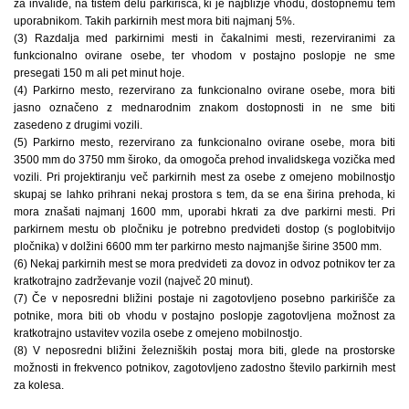
za invalide, na tistem delu parkirišča, ki je najbližje vhodu, dostopnemu tem
uporabnikom. Takih parkirnih mest mora biti najmanj 5%.
(3) Razdalja med parkirnimi mesti in čakalnimi mesti, rezerviranimi za
funkcionalno ovirane osebe, ter vhodom v postajno poslopje ne sme
presegati 150 m ali pet minut hoje.
(4) Parkirno mesto, rezervirano za funkcionalno ovirane osebe, mora biti
jasno označeno z mednarodnim znakom dostopnosti in ne sme biti
zasedeno z drugimi vozili.
(5) Parkirno mesto, rezervirano za funkcionalno ovirane osebe, mora biti
3500 mm do 3750 mm široko, da omogoča prehod invalidskega vozička med
vozili. Pri projektiranju več parkirnih mest za osebe z omejeno mobilnostjo
skupaj se lahko prihrani nekaj prostora s tem, da se ena širina prehoda, ki
mora znašati najmanj 1600 mm, uporabi hkrati za dve parkirni mesti. Pri
parkirnem mestu ob pločniku je potrebno predvideti dostop (s poglobitvijo
pločnika) v dolžini 6600 mm ter parkirno mesto najmanjše širine 3500 mm.
(6) Nekaj parkirnih mest se mora predvideti za dovoz in odvoz potnikov ter za
kratkotrajno zadrževanje vozil (največ 20 minut).
(7) Če v neposredni bližini postaje ni zagotovljeno posebno parkirišče za
potnike, mora biti ob vhodu v postajno poslopje zagotovljena možnost za
kratkotrajno ustavitev vozila osebe z omejeno mobilnostjo.
(8) V neposredni bližini železniških postaj mora biti, glede na prostorske
možnosti in frekvenco potnikov, zagotovljeno zadostno število parkirnih mest
za kolesa.