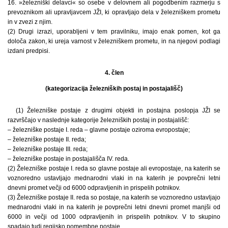
16. »železniški delavci« so osebe v delovnem ali pogodbenim razmerju s
prevoznikom ali upravljavcem JŽI, ki opravljajo dela v železniškem prometu
in v zvezi z njim.
(2) Drugi izrazi, uporabljeni v tem pravilniku, imajo enak pomen, kot ga
določa zakon, ki ureja varnost v železniškem prometu, in na njegovi podlagi
izdani predpisi.
4. člen
(kategorizacija železniških postaj in postajališč)
(1) Železniške postaje z drugimi objekti in postajna poslopja JŽI se
razvrščajo v naslednje kategorije železniških postaj in postajališč:
– železniške postaje I. reda – glavne postaje oziroma evropostaje;
– železniške postaje II. reda;
– železniške postaje III. reda;
– železniške postaje in postajališča IV. reda.
(2) Železniške postaje I. reda so glavne postaje ali evropostaje, na katerih se
voznoredno ustavljajo mednarodni vlaki in na katerih je povprečni letni
dnevni promet večji od 6000 odpravljenih in prispelih potnikov.
(3) Železniške postaje II. reda so postaje, na katerih se voznoredno ustavljajo
mednarodni vlaki in na katerih je povprečni letni dnevni promet manjši od
6000 in večji od 1000 odpravljenih in prispelih potnikov. V to skupino
spadajo tudi regijsko pomembne postaje.