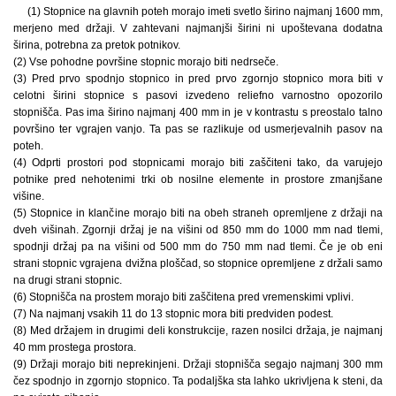
(1) Stopnice na glavnih poteh morajo imeti svetlo širino najmanj 1600 mm,
merjeno med držaji. V zahtevani najmanjši širini ni upoštevana dodatna
širina, potrebna za pretok potnikov.
(2) Vse pohodne površine stopnic morajo biti nedrseče.
(3) Pred prvo spodnjo stopnico in pred prvo zgornjo stopnico mora biti v
celotni širini stopnice s pasovi izvedeno reliefno varnostno opozorilo
stopnišča. Pas ima širino najmanj 400 mm in je v kontrastu s preostalo talno
površino ter vgrajen vanjo. Ta pas se razlikuje od usmerjevalnih pasov na
poteh.
(4) Odprti prostori pod stopnicami morajo biti zaščiteni tako, da varujejo
potnike pred nehotenimi trki ob nosilne elemente in prostore zmanjšane
višine.
(5) Stopnice in klančine morajo biti na obeh straneh opremljene z držaji na
dveh višinah. Zgornji držaj je na višini od 850 mm do 1000 mm nad tlemi,
spodnji držaj pa na višini od 500 mm do 750 mm nad tlemi. Če je ob eni
strani stopnic vgrajena dvižna ploščad, so stopnice opremljene z držali samo
na drugi strani stopnic.
(6) Stopnišča na prostem morajo biti zaščitena pred vremenskimi vplivi.
(7) Na najmanj vsakih 11 do 13 stopnic mora biti predviden podest.
(8) Med držajem in drugimi deli konstrukcije, razen nosilci držaja, je najmanj
40 mm prostega prostora.
(9) Držaji morajo biti neprekinjeni. Držaji stopnišča segajo najmanj 300 mm
čez spodnjo in zgornjo stopnico. Ta podaljška sta lahko ukrivljena k steni, da