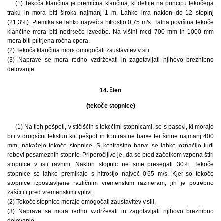
(1) Tekoča klančina je premična klančina, ki deluje na principu tekočega
traku in mora biti široka najmanj 1 m. Lahko ima naklon do 12 stopinj
(21,3%). Premika se lahko največ s hitrostjo 0,75 m/s. Talna površina tekoče
klančine mora biti nedrseče izvedbe. Na višini med 700 mm in 1000 mm
mora biti pritrjena ročna opora.
(2) Tekoča klančina mora omogočati zaustavitev v sili.
(3) Naprave se mora redno vzdrževati in zagotavljati njihovo brezhibno
delovanje.
14. člen
(tekoče stopnice)
(1) Na tleh pešpoti, v stičiščih s tekočimi stopnicami, se s pasovi, ki morajo
biti v drugačni teksturi kot pešpot in kontrastne barve ter širine najmanj 400
mm, nakažejo tekoče stopnice. S kontrastno barvo se lahko označijo tudi
robovi posameznih stopnic. Priporočljivo je, da so pred začetkom vzpona štiri
stopnice v isti ravnini. Naklon stopnic ne sme presegati 30%. Tekoče
stopnice se lahko premikajo s hitrostjo največ 0,65 m/s. Kjer so tekoče
stopnice izpostavljene različnim vremenskim razmeram, jih je potrebno
zaščititi pred vremenskimi vplivi.
(2) Tekoče stopnice morajo omogočati zaustavitev v sili.
(3) Naprave se mora redno vzdrževati in zagotavljati njihovo brezhibno
delovanje.