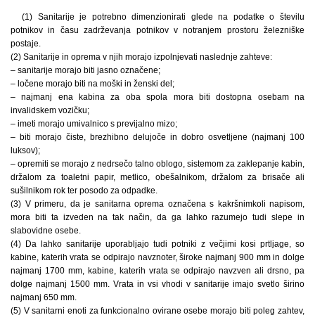
(1) Sanitarije je potrebno dimenzionirati glede na podatke o številu
potnikov in času zadrževanja potnikov v notranjem prostoru železniške
postaje.
(2) Sanitarije in oprema v njih morajo izpolnjevati naslednje zahteve:
– sanitarije morajo biti jasno označene;
– ločene morajo biti na moški in ženski del;
– najmanj ena kabina za oba spola mora biti dostopna osebam na
invalidskem vozičku;
– imeti morajo umivalnico s previjalno mizo;
– biti morajo čiste, brezhibno delujoče in dobro osvetljene (najmanj 100
luksov);
– opremiti se morajo z nedrsečo talno oblogo, sistemom za zaklepanje kabin,
držalom za toaletni papir, metlico, obešalnikom, držalom za brisače ali
sušilnikom rok ter posodo za odpadke.
(3) V primeru, da je sanitarna oprema označena s kakršnimkoli napisom,
mora biti ta izveden na tak način, da ga lahko razumejo tudi slepe in
slabovidne osebe.
(4) Da lahko sanitarije uporabljajo tudi potniki z večjimi kosi prtljage, so
kabine, katerih vrata se odpirajo navznoter, široke najmanj 900 mm in dolge
najmanj 1700 mm, kabine, katerih vrata se odpirajo navzven ali drsno, pa
dolge najmanj 1500 mm. Vrata in vsi vhodi v sanitarije imajo svetlo širino
najmanj 650 mm.
(5) V sanitarni enoti za funkcionalno ovirane osebe morajo biti poleg zahtev,