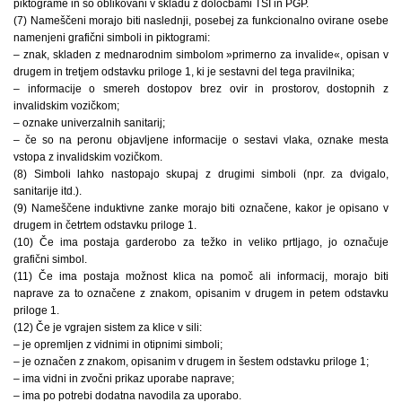
piktograme in so oblikovani v skladu z določbami TSI in PGP.
(7) Nameščeni morajo biti naslednji, posebej za funkcionalno ovirane osebe
namenjeni grafični simboli in piktogrami:
– znak, skladen z mednarodnim simbolom »primerno za invalide«, opisan v
drugem in tretjem odstavku priloge 1, ki je sestavni del tega pravilnika;
– informacije o smereh dostopov brez ovir in prostorov, dostopnih z
invalidskim vozičkom;
– oznake univerzalnih sanitarij;
– če so na peronu objavljene informacije o sestavi vlaka, oznake mesta
vstopa z invalidskim vozičkom.
(8) Simboli lahko nastopajo skupaj z drugimi simboli (npr. za dvigalo,
sanitarije itd.).
(9) Nameščene induktivne zanke morajo biti označene, kakor je opisano v
drugem in četrtem odstavku priloge 1.
(10) Če ima postaja garderobo za težko in veliko prtljago, jo označuje
grafični simbol.
(11) Če ima postaja možnost klica na pomoč ali informacij, morajo biti
naprave za to označene z znakom, opisanim v drugem in petem odstavku
priloge 1.
(12) Če je vgrajen sistem za klice v sili:
– je opremljen z vidnimi in otipnimi simboli;
– je označen z znakom, opisanim v drugem in šestem odstavku priloge 1;
– ima vidni in zvočni prikaz uporabe naprave;
– ima po potrebi dodatna navodila za uporabo.