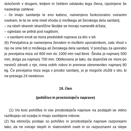
določenih v drugem, tretjem in četrtem odstavku tega člena, izpolnjene še
naslednje zahteve:
– če imajo sanitarije le eno kabino, namenjeno funkcionalno oviranim
osebam, le-ta ne sme imeti vhoda iz moškega ali ženskega dela sanitarij;
– na obeh straneh straniščne školjke se morajo namestiti držala;
– ogledalo se pritrdi pod nagibom;
– v sanitarni enoti se mora predvideti naprava za klic v sili.
(6) Previjalnica je namenjena ženskim in moškim uporabnikom, zato vhod v
njo ne sme biti iz moškega ali ženskega dela sanitarij. V položaju za uporabo
je previjalna miza od 800 mm do 1000 mm nad tlemi. Široka je najmanj 500
mm, dolga pa najmanj 700 mm. Oblikovana je tako, da dojenček ne more po
nesreči zdrseti z nje, nima ostrih robov in prenese obremenitev najmanj 80
kg. Če previjalna miza sega v prostor sanitarij, jo je mogoče zložiti s silo, ki
ne presega 24 newtonov.
19. člen
(pohištvo in prostostoječe naprave)
(1) Vsi kosi pohištva in vse prostostoječe naprave na postajah se vidno
razlikujejo od ozadja in imajo zaobljene robove.
(2) Na območju postaje so pohištvo in prostostoječe naprave razporejeni
tako, da ne ovirajo slepih in slabovidnih oseb in so razpoznavni za slepe