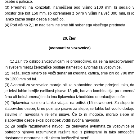
osebe s paličico.
(3) Predmeti na konzolah, nameščeni pod višino 2100 mm, ki segajo v
prostor dlje kot 150 mm, so opremljeni z oviro v višini največ 300 mm, ki jo
lahko zazna slepa oseba s paličico.
(4) Pod višino 2,1 m nad tlemi ne sme biti nobenega visečega predmeta.
20. člen
(avtomati za vozovnice)
(1) Za hitro oskrbo z vozovnicami je priporočljivo, da se na nadzorovanem
in svetlem mestu železniške postaje namestijo avtomati za vozovnice.
(2) Reža, skozi katero se vloži denar ali kreditna kartica, sme biti od 700 mm
do 1200 mm od tal.
(3) Avtomati za vozovnice morajo biti za slabovidne osebe prirejeni tako, da
je tekst lahko berljiv (velikost pisave 18 pik, barvna kombinacija pa rumeno/
črna ali belo/rumena) in da ima tipkovnica izhodiščno orientacijsko točko.
(4) Tipkovnica se mora lahko vdajati na pritisk (15 newtonov). Za slepe in
slabovidne osebe, ki ne poznajo pisave za slepe, se lahko kot vodilo dodajo
številke in navodila v reliefni pisavi. Če to ni mogoče, morajo slepe in
slabovidne osebe skozi postopek voditi zvočna navodila.
(5) Za boljše razumevanje navodil za delovanje avtomata za vozovnice je
potrebno njihovo razumljivost razširiti tudi s piktogrami in tako omogočiti
dostopnost programa tudi tujcem (večjezični meni).