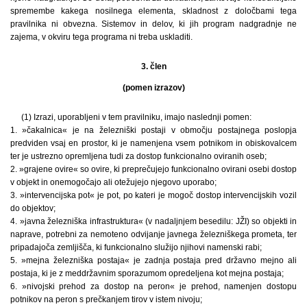
spremembe kakega nosilnega elementa, skladnost z določbami tega
pravilnika ni obvezna. Sistemov in delov, ki jih program nadgradnje ne
zajema, v okviru tega programa ni treba uskladiti.
3. člen
(pomen izrazov)
(1) Izrazi, uporabljeni v tem pravilniku, imajo naslednji pomen:
1. »čakalnica« je na železniški postaji v območju postajnega poslopja
predviden vsaj en prostor, ki je namenjena vsem potnikom in obiskovalcem
ter je ustrezno opremljena tudi za dostop funkcionalno oviranih oseb;
2. »grajene ovire« so ovire, ki preprečujejo funkcionalno ovirani osebi dostop
v objekt in onemogočajo ali otežujejo njegovo uporabo;
3. »intervencijska pot« je pot, po kateri je mogoč dostop intervencijskih vozil
do objektov;
4. »javna železniška infrastruktura« (v nadaljnjem besedilu: JŽI) so objekti in
naprave, potrebni za nemoteno odvijanje javnega železniškega prometa, ter
pripadajoča zemljišča, ki funkcionalno služijo njihovi namenski rabi;
5. »mejna železniška postaja« je zadnja postaja pred državno mejno ali
postaja, ki je z meddržavnim sporazumom opredeljena kot mejna postaja;
6. »nivojski prehod za dostop na peron« je prehod, namenjen dostopu
potnikov na peron s prečkanjem tirov v istem nivoju;