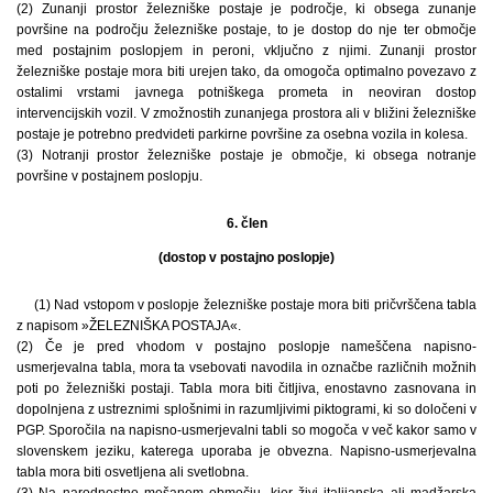
(2) Zunanji prostor železniške postaje je področje, ki obsega zunanje
površine na področju železniške postaje, to je dostop do nje ter območje
med postajnim poslopjem in peroni, vključno z njimi. Zunanji prostor
železniške postaje mora biti urejen tako, da omogoča optimalno povezavo z
ostalimi vrstami javnega potniškega prometa in neoviran dostop
intervencijskih vozil. V zmožnostih zunanjega prostora ali v bližini železniške
postaje je potrebno predvideti parkirne površine za osebna vozila in kolesa.
(3) Notranji prostor železniške postaje je območje, ki obsega notranje
površine v postajnem poslopju.
6. člen
(dostop v postajno poslopje)
(1) Nad vstopom v poslopje železniške postaje mora biti pričvrščena tabla
z napisom »ŽELEZNIŠKA POSTAJA«.
(2) Če je pred vhodom v postajno poslopje nameščena napisno-
usmerjevalna tabla, mora ta vsebovati navodila in označbe različnih možnih
poti po železniški postaji. Tabla mora biti čitljiva, enostavno zasnovana in
dopolnjena z ustreznimi splošnimi in razumljivimi piktogrami, ki so določeni v
PGP. Sporočila na napisno-usmerjevalni tabli so mogoča v več kakor samo v
slovenskem jeziku, katerega uporaba je obvezna. Napisno-usmerjevalna
tabla mora biti osvetljena ali svetlobna.
(3) Na narodnostno mešanem območju, kjer živi italijanska ali madžarska