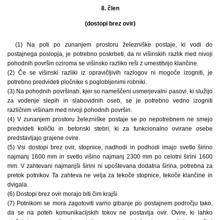
8. člen
(dostopi brez ovir)
(1) Na poti po zunanjem prostoru železniške postaje, ki vodi do
postajnega poslopja, je potrebno poskrbeti, da ni višinskih razlik med nivoji
pohodnih površin oziroma se višinsko razliko reši z umestitvijo klančine.
(2) Če se višinski razliki iz opravičljivih razlogov ni mogoče izogniti, je
potrebno predvideti pločnike s poglobljenimi robniki.
(3) Na pohodnih površinah, kjer so nameščeni usmerjevalni pasovi, ki služijo
za vodenje slepih in slabovidnih oseb, se je potrebno vedno izogniti
različnim višinam med nivoji pohodnih površin.
(4) V zunanjem prostoru železniške postaje se po nepotrebnem ne smejo
predvideti količki in betonski stebri, ki za funkcionalno ovirane osebe
predstavljajo grajene ovire.
(5) Vsi dostopi brez ovir, stopnice, nadhodi in podhodi imajo svetlo širino
najmanj 1600 mm in svetlo višino najmanj 2300 mm po celotni širini 1600
mm. V zahtevani najmanjši širini ni upoštevana dodatna širina, potrebna za
pretok potnikov. Ta zahteva ne velja za tekoče stopnice, tekoče klančine in
dvigala.
(6) Dostopi brez ovir morajo biti čim krajši.
(7) Potnikom se mora zagotoviti varno gibanje po postajnem področju tako,
da se na poteh komunikacijskih tokov ne postavlja ovir. Ovire, ki lahko