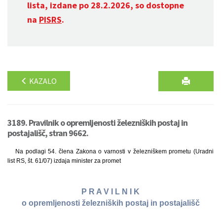
lista, izdane po 28.2.2026, so dostopne
na
PISRS
.
KAZALO
3189. Pravilnik o opremljenosti železniških postaj in
postajališč, stran 9662.
Na podlagi 54. člena Zakona o varnosti v železniškem prometu (Uradni
list RS, št. 61/07) izdaja minister za promet
P R A V I L N I K
o opremljenosti železniških postaj in postajališč