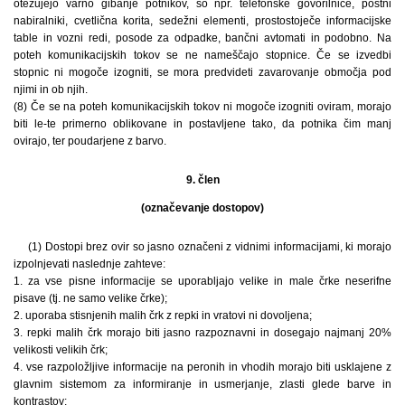
otežujejo varno gibanje potnikov, so npr. telefonske govorilnice, poštni
nabiralniki, cvetlična korita, sedežni elementi, prostostoječe informacijske
table in vozni redi, posode za odpadke, bančni avtomati in podobno. Na
poteh komunikacijskih tokov se ne nameščajo stopnice. Če se izvedbi
stopnic ni mogoče izogniti, se mora predvideti zavarovanje območja pod
njimi in ob njih.
(8) Če se na poteh komunikacijskih tokov ni mogoče izogniti oviram, morajo
biti le-te primerno oblikovane in postavljene tako, da potnika čim manj
ovirajo, ter poudarjene z barvo.
9. člen
(označevanje dostopov)
(1) Dostopi brez ovir so jasno označeni z vidnimi informacijami, ki morajo
izpolnjevati naslednje zahteve:
1. za vse pisne informacije se uporabljajo velike in male črke neserifne
pisave (tj. ne samo velike črke);
2. uporaba stisnjenih malih črk z repki in vratovi ni dovoljena;
3. repki malih črk morajo biti jasno razpoznavni in dosegajo najmanj 20%
velikosti velikih črk;
4. vse razpoložljive informacije na peronih in vhodih morajo biti usklajene z
glavnim sistemom za informiranje in usmerjanje, zlasti glede barve in
kontrastov;