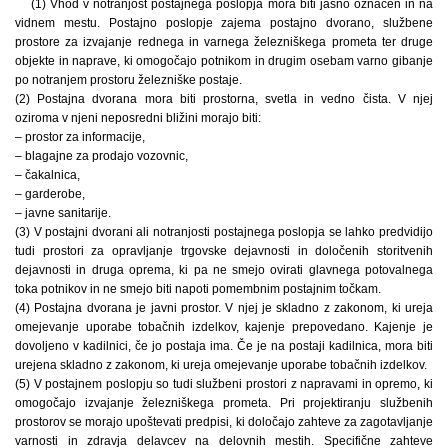
(1) Vhod v notranjost postajnega poslopja mora biti jasno označen in na
vidnem mestu. Postajno poslopje zajema postajno dvorano, službene
prostore za izvajanje rednega in varnega železniškega prometa ter druge
objekte in naprave, ki omogočajo potnikom in drugim osebam varno gibanje
po notranjem prostoru železniške postaje.
(2) Postajna dvorana mora biti prostorna, svetla in vedno čista. V njej
oziroma v njeni neposredni bližini morajo biti:
– prostor za informacije,
– blagajne za prodajo vozovnic,
– čakalnica,
– garderobe,
– javne sanitarije.
(3) V postajni dvorani ali notranjosti postajnega poslopja se lahko predvidijo
tudi prostori za opravljanje trgovske dejavnosti in določenih storitvenih
dejavnosti in druga oprema, ki pa ne smejo ovirati glavnega potovalnega
toka potnikov in ne smejo biti napoti pomembnim postajnim točkam.
(4) Postajna dvorana je javni prostor. V njej je skladno z zakonom, ki ureja
omejevanje uporabe tobačnih izdelkov, kajenje prepovedano. Kajenje je
dovoljeno v kadilnici, če jo postaja ima. Če je na postaji kadilnica, mora biti
urejena skladno z zakonom, ki ureja omejevanje uporabe tobačnih izdelkov.
(5) V postajnem poslopju so tudi službeni prostori z napravami in opremo, ki
omogočajo izvajanje železniškega prometa. Pri projektiranju službenih
prostorov se morajo upoštevati predpisi, ki določajo zahteve za zagotavljanje
varnosti in zdravja delavcev na delovnih mestih. Specifične zahteve