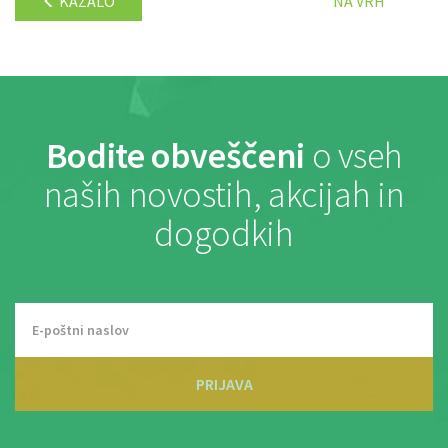
KAZALO
NA VRH
Bodite obveščeni
o vseh
naših novostih, akcijah in
dogodkih
PRIJAVA