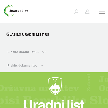
G
LASILO URADNI LIST RS
Glasilo Uradni list RS
Preklic dokumentov