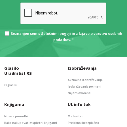
Seznanjen sem s
Splošnimi pogoji
in z
Izjavo o varstvu osebnih
podatkov
. *
Glasilo
Izobraževanja
Uradni list RS
Aktualna izobraževanja
O glasilu
Izobraževanja po meri
Najem dvorane
Knjigarna
UL info tok
Novo v ponudbi
O storitvi
Kako nakupovati v spletni knjigarni
Preizkusi brezplačno