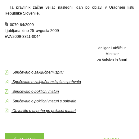
Ta pravilnik začne veljati naslednji dan po objavi v Uradnem listu
Republike Slovenije.
Št. 0070-64/2009
Ljubljana, dne 25. avgusta 2009
EVA 2009-3311-0044
dr. Igor Lukšič l.r.
Minister
za šolstvo in šport
Spričevalo o zaključnem izpitu
Spričevalo o zaključnem izpitu s pohvalo
Spričevalo o poklicni maturi
Spričevalo o poklicni maturi s pohvalo
Obvestilo o uspehu pri poklicni maturi