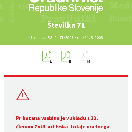
Številka 71
Uradni list RS, št. 71/2009 z dne 11. 9. 2009
Prikazana vsebina je v skladu s 33.
členom
ZoUL
arhivska. Izdaje uradnega