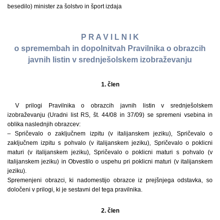
besedilo) minister za šolstvo in šport izdaja
P R A V I L N I K
o spremembah in dopolnitvah Pravilnika o obrazcih
javnih listin v srednješolskem izobraževanju
1. člen
V prilogi Pravilnika o obrazcih javnih listin v srednješolskem
izobraževanju (Uradni list RS, št. 44/08 in 37/09) se spremeni vsebina in
oblika naslednjih obrazcev:
– Spričevalo o zaključnem izpitu (v italijanskem jeziku), Spričevalo o
zaključnem izpitu s pohvalo (v italijanskem jeziku), Spričevalo o poklicni
maturi (v italijanskem jeziku), Spričevalo o poklicni maturi s pohvalo (v
italijanskem jeziku) in Obvestilo o uspehu pri poklicni maturi (v italijanskem
jeziku).
Spremenjeni obrazci, ki nadomestijo obrazce iz prejšnjega odstavka, so
določeni v prilogi, ki je sestavni del tega pravilnika.
2. člen