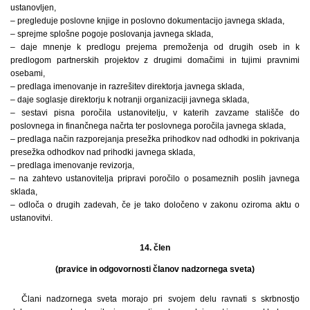
ustanovljen,
– pregleduje poslovne knjige in poslovno dokumentacijo javnega sklada,
– sprejme splošne pogoje poslovanja javnega sklada,
– daje mnenje k predlogu prejema premoženja od drugih oseb in k
predlogom partnerskih projektov z drugimi domačimi in tujimi pravnimi
osebami,
– predlaga imenovanje in razrešitev direktorja javnega sklada,
– daje soglasje direktorju k notranji organizaciji javnega sklada,
– sestavi pisna poročila ustanovitelju, v katerih zavzame stališče do
poslovnega in finančnega načrta ter poslovnega poročila javnega sklada,
– predlaga način razporejanja presežka prihodkov nad odhodki in pokrivanja
presežka odhodkov nad prihodki javnega sklada,
– predlaga imenovanje revizorja,
– na zahtevo ustanovitelja pripravi poročilo o posameznih poslih javnega
sklada,
– odloča o drugih zadevah, če je tako določeno v zakonu oziroma aktu o
ustanovitvi.
14. člen
(pravice in odgovornosti članov nadzornega sveta)
Člani nadzornega sveta morajo pri svojem delu ravnati s skrbnostjo