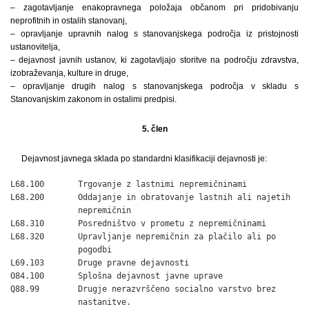
– zagotavljanje enakopravnega položaja občanom pri pridobivanju
neprofitnih in ostalih stanovanj,
– opravljanje upravnih nalog s stanovanjskega področja iz pristojnosti
ustanovitelja,
– dejavnost javnih ustanov, ki zagotavljajo storitve na področju zdravstva,
izobraževanja, kulture in druge,
– opravljanje drugih nalog s stanovanjskega področja v skladu s
Stanovanjskim zakonom in ostalimi predpisi.
5. člen
Dejavnost javnega sklada po standardni klasifikaciji dejavnosti je:
L68.100       Trgovanje z lastnimi nepremičninami

L68.200       Oddajanje in obratovanje lastnih ali najetih

              nepremičnin

L68.310       Posredništvo v prometu z nepremičninami

L68.320       Upravljanje nepremičnin za plačilo ali po

              pogodbi

L69.103       Druge pravne dejavnosti

O84.100       Splošna dejavnost javne uprave

Q88.99        Drugje nerazvrščeno socialno varstvo brez

              nastanitve.