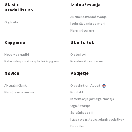
Glasilo
Izobraževanja
Uradni list RS
Aktualna izobraževanja
O glasilu
Izobraževanja po meri
Najem dvorane
Knjigarna
UL info tok
Novo v ponudbi
O storitvi
Kako nakupovati v spletni knjigarni
Preizkusi brezplačno
Novice
Podjetje
|
Aktualni članki
O podjetju
About
Naroči se na novice
Kontakt
Informacije javnega značaja
Oglaševanje
Splošni pogoji
Izjava o varstvu osebnih podatkov
E-dražbe