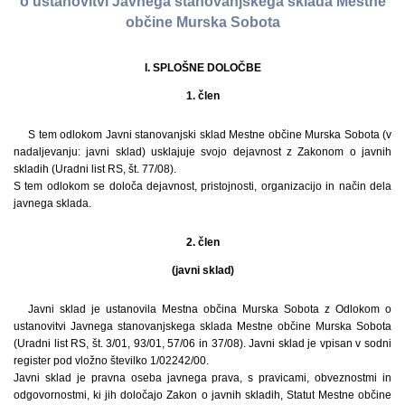
o ustanovitvi Javnega stanovanjskega sklada Mestne
občine Murska Sobota
I. SPLOŠNE DOLOČBE
1. člen
S tem odlokom Javni stanovanjski sklad Mestne občine Murska Sobota (v
nadaljevanju: javni sklad) usklajuje svojo dejavnost z Zakonom o javnih
skladih (Uradni list RS, št. 77/08).
S tem odlokom se določa dejavnost, pristojnosti, organizacijo in način dela
javnega sklada.
2. člen
(javni sklad)
Javni sklad je ustanovila Mestna občina Murska Sobota z Odlokom o
ustanovitvi Javnega stanovanjskega sklada Mestne občine Murska Sobota
(Uradni list RS, št. 3/01, 93/01, 57/06 in 37/08). Javni sklad je vpisan v sodni
register pod vložno številko 1/02242/00.
Javni sklad je pravna oseba javnega prava, s pravicami, obveznostmi in
odgovornostmi, ki jih določajo Zakon o javnih skladih, Statut Mestne občine