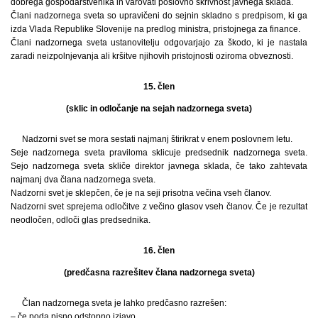
dobrega gospodarstvenika in varovati poslovno skrivnost javnega sklada.
Člani nadzornega sveta so upravičeni do sejnin skladno s predpisom, ki ga
izda Vlada Republike Slovenije na predlog ministra, pristojnega za finance.
Člani nadzornega sveta ustanovitelju odgovarjajo za škodo, ki je nastala
zaradi neizpolnjevanja ali kršitve njihovih pristojnosti oziroma obveznosti.
15. člen
(sklic in odločanje na sejah nadzornega sveta)
Nadzorni svet se mora sestati najmanj štirikrat v enem poslovnem letu.
Seje nadzornega sveta praviloma sklicuje predsednik nadzornega sveta.
Sejo nadzornega sveta skliče direktor javnega sklada, če tako zahtevata
najmanj dva člana nadzornega sveta.
Nadzorni svet je sklepčen, če je na seji prisotna večina vseh članov.
Nadzorni svet sprejema odločitve z večino glasov vseh članov. Če je rezultat
neodločen, odloči glas predsednika.
16. člen
(predčasna razrešitev člana nadzornega sveta)
Član nadzornega sveta je lahko predčasno razrešen:
– če poda pisno odstopno izjavo,