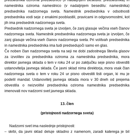
namestnika oziroma namestnico (v nadaljnjem besedilu: namestnika)
predsednika nadzornega sveta. Namestnik predsednika v odsotnosti
predsednika vodi seje z enakimi pooblastili, pravicami in odgovornostmi, kot
jih ima predsednik nadzornega sveta.
Predsednik nadzornega sveta je izvoljen, če zanj glasuje večina vseh članov
nadzornega sveta. Namestnik predsednika nadzornega sveta je izvoljen, če
zanj glasuje večina vseh članov nadzornega sveta. Pri volitvah predsednika
in namestnika predsednika ima tudi predsedujoči samo en glas.
Če noben član nadzornega sveta na seji ne dobi zadostnega števila glasov
za izvolitev za predsednika oziroma za namestnika predsednika, mora
direktor javnega sklada o tem v roku 24 ur po zaključku seje pisno obvestiti
ustanovitelja javnega sklada. Če javni sklad nima direktorja, mora vsak član
nadzornega sveta o tem v roku 24 ur pisno obvestiti tisti organ, ki mu je
podelil mandat. Ustanovitelj javnega sklada mora v 30 dneh od prejema
obvestila o neizvolitvi predsednika oziroma namestnika predsednika
imenovati nov nadzorni svet javnega sklada.
13. člen
(pristojnosti nadzornega sveta)
Nadzorni svet ima naslednje pristojnosti:
– skrbi, da javni sklad deluje skladno z namenom, zaradi katerega je bil