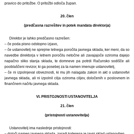
pravico do pritožbe. O pritožbi odloča župan.
20. člen
(predčasna razrešitev in potek mandata direktorja)
Direktor je lahko predčasno razrešen:
– če poda pisno odstopno izjavo,
– če ustanovitelj ne sprejme letnega poročila javnega sklada, ker meni, da so
navedbe direktorja v letnem poročilu netočne ali zavajajoče oziroma dajejo
napačno sliko stanja sklada, te domneve pa potrdi Računsko sodišče ali
pooblaščeni revizor, ki ga posebej za ta namen imenuje ustanovitelj,
– če ni izpolnjeval obveznosti, ki mu jih nalagata zakon in akt o ustanovitvi
javnega sklada, ali ni izpolnil cilja oziroma ciljev, določenih v poslovnem in
finančnem načrtu javnega sklada.
VI. PRISTOJNOSTI USTANOVITELJA
21. člen
(pristojnosti ustanovitelja)
Ustanovitelj ima naslednje pristojnosti:
– določi namen javnega sklada, zaradi katerega je javni sklad ustanovljen,