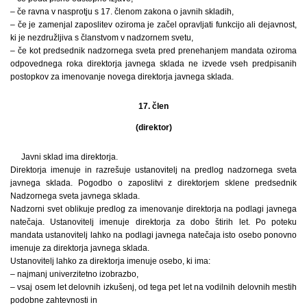
– če ravna v nasprotju s 17. členom zakona o javnih skladih,
– če je zamenjal zaposlitev oziroma je začel opravljati funkcijo ali dejavnost,
ki je nezdružljiva s članstvom v nadzornem svetu,
– če kot predsednik nadzornega sveta pred prenehanjem mandata oziroma
odpovednega roka direktorja javnega sklada ne izvede vseh predpisanih
postopkov za imenovanje novega direktorja javnega sklada.
17. člen
(direktor)
Javni sklad ima direktorja.
Direktorja imenuje in razrešuje ustanovitelj na predlog nadzornega sveta
javnega sklada. Pogodbo o zaposlitvi z direktorjem sklene predsednik
Nadzornega sveta javnega sklada.
Nadzorni svet oblikuje predlog za imenovanje direktorja na podlagi javnega
natečaja. Ustanovitelj imenuje direktorja za dobo štirih let. Po poteku
mandata ustanovitelj lahko na podlagi javnega natečaja isto osebo ponovno
imenuje za direktorja javnega sklada.
Ustanovitelj lahko za direktorja imenuje osebo, ki ima:
– najmanj univerzitetno izobrazbo,
– vsaj osem let delovnih izkušenj, od tega pet let na vodilnih delovnih mestih
podobne zahtevnosti in