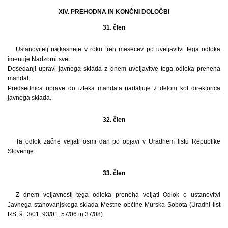
XIV. PREHODNA IN KONČNI DOLOČBI
31. člen
Ustanovitelj najkasneje v roku treh mesecev po uveljavitvi tega odloka
imenuje Nadzorni svet.
Dosedanji upravi javnega sklada z dnem uveljavitve tega odloka preneha
mandat.
Predsednica uprave do izteka mandata nadaljuje z delom kot direktorica
javnega sklada.
32. člen
Ta odlok začne veljati osmi dan po objavi v Uradnem listu Republike
Slovenije.
33. člen
Z dnem veljavnosti tega odloka preneha veljati Odlok o ustanovitvi
Javnega stanovanjskega sklada Mestne občine Murska Sobota (Uradni list
RS, št. 3/01, 93/01, 57/06 in 37/08).