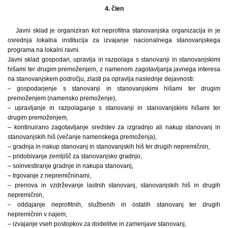
4. člen
Javni sklad je organiziran kot neprofitna stanovanjska organizacija in je
osrednja lokalna institucija za izvajanje nacionalnega stanovanjskega
programa na lokalni ravni.
Javni sklad gospodari, upravlja in razpolaga s stanovanji in stanovanjskimi
hišami ter drugim premoženjem, z namenom zagotavljanja javnega interesa
na stanovanjskem področju, zlasti pa opravlja naslednje dejavnosti:
– gospodarjenje s stanovanji in stanovanjskimi hišami ter drugim
premoženjem (namensko premoženje),
– upravljanje in razpolaganje s stanovanji in stanovanjskimi hišami ter
drugim premoženjem,
– kontinuirano zagotavljanje sredstev za izgradnjo ali nakup stanovanj in
stanovanjskih hiš (večanje namenskega premoženja),
– gradnja in nakup stanovanj in stanovanjskih hiš ter drugih nepremičnin,
– pridobivanje zemljišč za stanovanjsko gradnjo,
– soinvestiranje gradnje in nakupa stanovanj,
– trgovanje z nepremičninami,
– prenova in vzdrževanje lastnih stanovanj, stanovanjskih hiš in drugih
nepremičnin,
– oddajanje neprofitnih, službenih in ostalih stanovanj ter drugih
nepremičnin v najem,
– izvajanje vseh postopkov za dodelitve in zamenjave stanovanj,