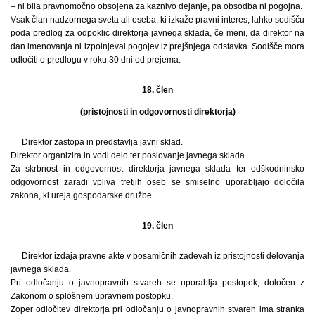
– ni bila pravnomočno obsojena za kaznivo dejanje, pa obsodba ni pogojna.
Vsak član nadzornega sveta ali oseba, ki izkaže pravni interes, lahko sodišču
poda predlog za odpoklic direktorja javnega sklada, če meni, da direktor na
dan imenovanja ni izpolnjeval pogojev iz prejšnjega odstavka. Sodišče mora
odločiti o predlogu v roku 30 dni od prejema.
18. člen
(pristojnosti in odgovornosti direktorja)
Direktor zastopa in predstavlja javni sklad.
Direktor organizira in vodi delo ter poslovanje javnega sklada.
Za skrbnost in odgovornost direktorja javnega sklada ter odškodninsko
odgovornost zaradi vpliva tretjih oseb se smiselno uporabljajo določila
zakona, ki ureja gospodarske družbe.
19. člen
Direktor izdaja pravne akte v posamičnih zadevah iz pristojnosti delovanja
javnega sklada.
Pri odločanju o javnopravnih stvareh se uporablja postopek, določen z
Zakonom o splošnem upravnem postopku.
Zoper odločitev direktorja pri odločanju o javnopravnih stvareh ima stranka