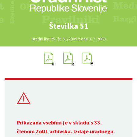
Številka 51
Uradni list RS, št. 51/2009 z dne 3. 7. 2009
Prikazana vsebina je v skladu s 33.
členom
ZoUL
arhivska. Izdaje uradnega