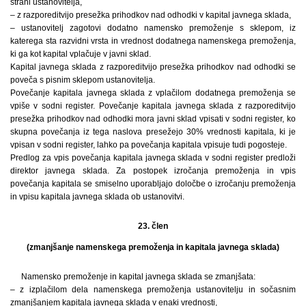
strani ustanovitelja,
– z razporeditvijo presežka prihodkov nad odhodki v kapital javnega sklada,
– ustanovitelj zagotovi dodatno namensko premoženje s sklepom, iz
katerega sta razvidni vrsta in vrednost dodatnega namenskega premoženja,
ki ga kot kapital vplačuje v javni sklad.
Kapital javnega sklada z razporeditvijo presežka prihodkov nad odhodki se
poveča s pisnim sklepom ustanovitelja.
Povečanje kapitala javnega sklada z vplačilom dodatnega premoženja se
vpiše v sodni register. Povečanje kapitala javnega sklada z razporeditvijo
presežka prihodkov nad odhodki mora javni sklad vpisati v sodni register, ko
skupna povečanja iz tega naslova presežejo 30% vrednosti kapitala, ki je
vpisan v sodni register, lahko pa povečanja kapitala vpisuje tudi pogosteje.
Predlog za vpis povečanja kapitala javnega sklada v sodni register predloži
direktor javnega sklada. Za postopek izročanja premoženja in vpis
povečanja kapitala se smiselno uporabljajo določbe o izročanju premoženja
in vpisu kapitala javnega sklada ob ustanovitvi.
23. člen
(zmanjšanje namenskega premoženja in kapitala javnega sklada)
Namensko premoženje in kapital javnega sklada se zmanjšata:
– z izplačilom dela namenskega premoženja ustanovitelju in sočasnim
zmanjšanjem kapitala javnega sklada v enaki vrednosti,