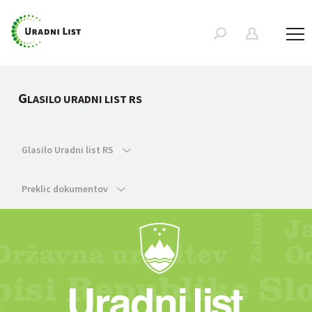
G
LASILO URADNI LIST RS
Glasilo Uradni list RS
Preklic dokumentov