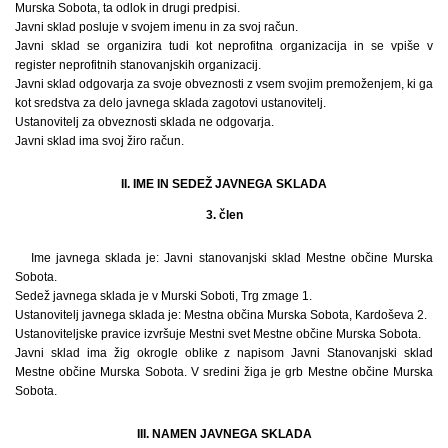
Murska Sobota, ta odlok in drugi predpisi.
Javni sklad posluje v svojem imenu in za svoj račun.
Javni sklad se organizira tudi kot neprofitna organizacija in se vpiše v
register neprofitnih stanovanjskih organizacij.
Javni sklad odgovarja za svoje obveznosti z vsem svojim premoženjem, ki ga
kot sredstva za delo javnega sklada zagotovi ustanovitelj.
Ustanovitelj za obveznosti sklada ne odgovarja.
Javni sklad ima svoj žiro račun.
II. IME IN SEDEŽ JAVNEGA SKLADA
3. člen
Ime javnega sklada je: Javni stanovanjski sklad Mestne občine Murska
Sobota.
Sedež javnega sklada je v Murski Soboti, Trg zmage 1.
Ustanovitelj javnega sklada je: Mestna občina Murska Sobota, Kardoševa 2.
Ustanoviteljske pravice izvršuje Mestni svet Mestne občine Murska Sobota.
Javni sklad ima žig okrogle oblike z napisom Javni Stanovanjski sklad
Mestne občine Murska Sobota. V sredini žiga je grb Mestne občine Murska
Sobota.
III. NAMEN JAVNEGA SKLADA