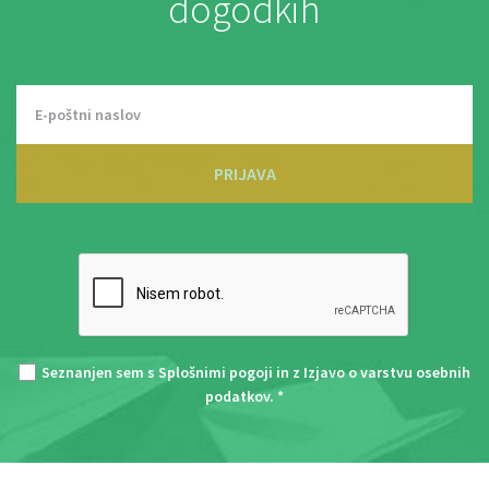
dogodkih
PRIJAVA
Seznanjen sem s
Splošnimi pogoji
in z
Izjavo o varstvu osebnih
podatkov
. *