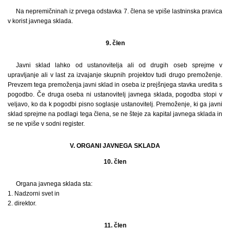
Na nepremičninah iz prvega odstavka 7. člena se vpiše lastninska pravica
v korist javnega sklada.
9. člen
Javni sklad lahko od ustanovitelja ali od drugih oseb sprejme v
upravljanje ali v last za izvajanje skupnih projektov tudi drugo premoženje.
Prevzem tega premoženja javni sklad in oseba iz prejšnjega stavka uredita s
pogodbo. Če druga oseba ni ustanovitelj javnega sklada, pogodba stopi v
veljavo, ko da k pogodbi pisno soglasje ustanovitelj. Premoženje, ki ga javni
sklad sprejme na podlagi tega člena, se ne šteje za kapital javnega sklada in
se ne vpiše v sodni register.
V. ORGANI JAVNEGA SKLADA
10. člen
Organa javnega sklada sta:
1. Nadzorni svet in
2. direktor.
11. člen