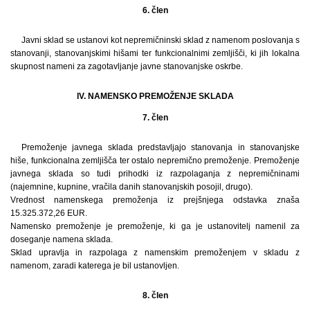
6. člen
Javni sklad se ustanovi kot nepremičninski sklad z namenom poslovanja s
stanovanji, stanovanjskimi hišami ter funkcionalnimi zemljišči, ki jih lokalna
skupnost nameni za zagotavljanje javne stanovanjske oskrbe.
IV. NAMENSKO PREMOŽENJE SKLADA
7. člen
Premoženje javnega sklada predstavljajo stanovanja in stanovanjske
hiše, funkcionalna zemljišča ter ostalo nepremično premoženje. Premoženje
javnega sklada so tudi prihodki iz razpolaganja z nepremičninami
(najemnine, kupnine, vračila danih stanovanjskih posojil, drugo).
Vrednost namenskega premoženja iz prejšnjega odstavka znaša
15.325.372,26 EUR.
Namensko premoženje je premoženje, ki ga je ustanovitelj namenil za
doseganje namena sklada.
Sklad upravlja in razpolaga z namenskim premoženjem v skladu z
namenom, zaradi katerega je bil ustanovljen.
8. člen