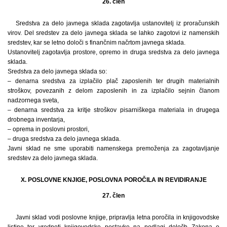
26. člen
Sredstva za delo javnega sklada zagotavlja ustanovitelj iz proračunskih
virov. Del sredstev za delo javnega sklada se lahko zagotovi iz namenskih
sredstev, kar se letno določi s finančnim načrtom javnega sklada.
Ustanovitelj zagotavlja prostore, opremo in druga sredstva za delo javnega
sklada.
Sredstva za delo javnega sklada so:
– denarna sredstva za izplačilo plač zaposlenih ter drugih materialnih
stroškov, povezanih z delom zaposlenih in za izplačilo sejnin članom
nadzornega sveta,
– denarna sredstva za kritje stroškov pisarniškega materiala in drugega
drobnega inventarja,
– oprema in poslovni prostori,
– druga sredstva za delo javnega sklada.
Javni sklad ne sme uporabiti namenskega premoženja za zagotavljanje
sredstev za delo javnega sklada.
X. POSLOVNE KNJIGE, POSLOVNA POROČILA IN REVIDIRANJE
27. člen
Javni sklad vodi poslovne knjige, pripravlja letna poročila in knjigovodske
listine ter vrednoti knjigovodske postavke na podlagi določb Zakona o