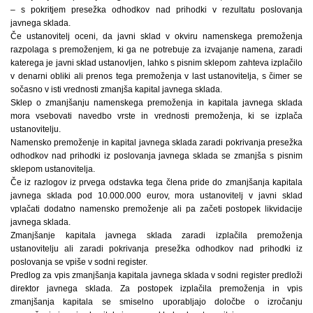
– s pokritjem presežka odhodkov nad prihodki v rezultatu poslovanja
javnega sklada.
Če ustanovitelj oceni, da javni sklad v okviru namenskega premoženja
razpolaga s premoženjem, ki ga ne potrebuje za izvajanje namena, zaradi
katerega je javni sklad ustanovljen, lahko s pisnim sklepom zahteva izplačilo
v denarni obliki ali prenos tega premoženja v last ustanovitelja, s čimer se
sočasno v isti vrednosti zmanjša kapital javnega sklada.
Sklep o zmanjšanju namenskega premoženja in kapitala javnega sklada
mora vsebovati navedbo vrste in vrednosti premoženja, ki se izplača
ustanovitelju.
Namensko premoženje in kapital javnega sklada zaradi pokrivanja presežka
odhodkov nad prihodki iz poslovanja javnega sklada se zmanjša s pisnim
sklepom ustanovitelja.
Če iz razlogov iz prvega odstavka tega člena pride do zmanjšanja kapitala
javnega sklada pod 10.000.000 eurov, mora ustanovitelj v javni sklad
vplačati dodatno namensko premoženje ali pa začeti postopek likvidacije
javnega sklada.
Zmanjšanje kapitala javnega sklada zaradi izplačila premoženja
ustanovitelju ali zaradi pokrivanja presežka odhodkov nad prihodki iz
poslovanja se vpiše v sodni register.
Predlog za vpis zmanjšanja kapitala javnega sklada v sodni register predloži
direktor javnega sklada. Za postopek izplačila premoženja in vpis
zmanjšanja kapitala se smiselno uporabljajo določbe o izročanju