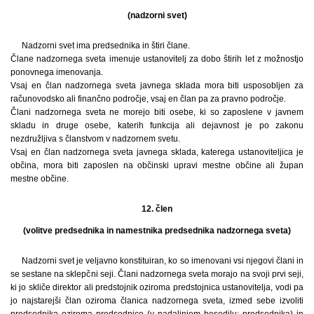
(nadzorni svet)
Nadzorni svet ima predsednika in štiri člane.
Člane nadzornega sveta imenuje ustanovitelj za dobo štirih let z možnostjo
ponovnega imenovanja.
Vsaj en član nadzornega sveta javnega sklada mora biti usposobljen za
računovodsko ali finančno področje, vsaj en član pa za pravno področje.
Člani nadzornega sveta ne morejo biti osebe, ki so zaposlene v javnem
skladu in druge osebe, katerih funkcija ali dejavnost je po zakonu
nezdružljiva s članstvom v nadzornem svetu.
Vsaj en član nadzornega sveta javnega sklada, katerega ustanoviteljica je
občina, mora biti zaposlen na občinski upravi mestne občine ali župan
mestne občine.
12. člen
(volitve predsednika in namestnika predsednika nadzornega sveta)
Nadzorni svet je veljavno konstituiran, ko so imenovani vsi njegovi člani in
se sestane na sklepčni seji. Člani nadzornega sveta morajo na svoji prvi seji,
ki jo skliče direktor ali predstojnik oziroma predstojnica ustanovitelja, vodi pa
jo najstarejši član oziroma članica nadzornega sveta, izmed sebe izvoliti
predsednika oziroma predsednico (v nadaljnjem besedilu: predsednika) in