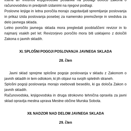
računovodstvu in predpisih izdanimi na njegovi podlagi.
Poslovne knjige in letna poročila morajo zagotavljati spremljanje poslovanja
in prikaz izida poslovanja posebej za namensko premoženje in sredstva za
delo javnega sklada.
Letno poročilo javnega sklada mora pregledati pooblaščeni revizor in to
najmanj vsakih pet let. Revizorjevo poročilo mora biti usklajeno z določili
Zakona o javnih skladih.
XI. SPLOŠNI POGOJI POSLOVANJA JAVNEGA SKLADA
28. člen
Javni sklad sprejme splošne pogoje poslovanja v skladu z Zakonom o
javnih skladih in tem odlokom, ki jih objavi na svojih spletnih straneh.
Splošni pogoji poslovanja morajo vsebovati besedilo, ki ga določa Zakon o
javnih skladih.
Računovodska, knjigovodska in druga strokovno tehnična opravila za javni
sklad opravlja mestna uprava Mestne občine Murska Sobota.
XII. NADZOR NAD DELOM JAVNEGA SKLADA
29. člen