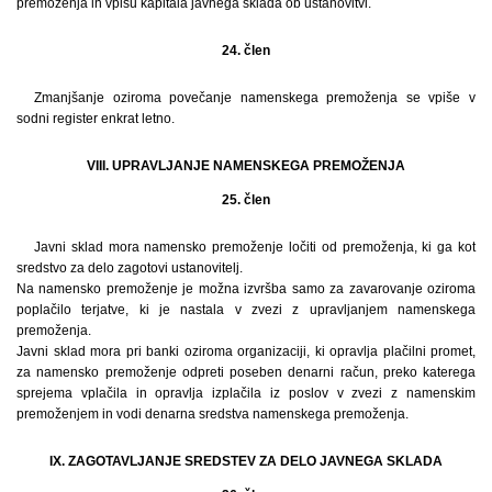
premoženja in vpisu kapitala javnega sklada ob ustanovitvi.
24. člen
Zmanjšanje oziroma povečanje namenskega premoženja se vpiše v
sodni register enkrat letno.
VIII. UPRAVLJANJE NAMENSKEGA PREMOŽENJA
25. člen
Javni sklad mora namensko premoženje ločiti od premoženja, ki ga kot
sredstvo za delo zagotovi ustanovitelj.
Na namensko premoženje je možna izvršba samo za zavarovanje oziroma
poplačilo terjatve, ki je nastala v zvezi z upravljanjem namenskega
premoženja.
Javni sklad mora pri banki oziroma organizaciji, ki opravlja plačilni promet,
za namensko premoženje odpreti poseben denarni račun, preko katerega
sprejema vplačila in opravlja izplačila iz poslov v zvezi z namenskim
premoženjem in vodi denarna sredstva namenskega premoženja.
IX. ZAGOTAVLJANJE SREDSTEV ZA DELO JAVNEGA SKLADA