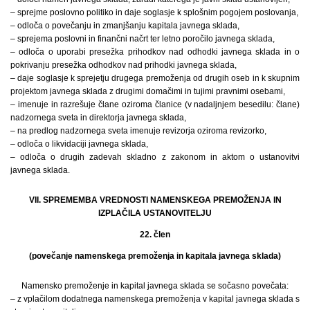
– sprejme poslovno politiko in daje soglasje k splošnim pogojem poslovanja,
– odloča o povečanju in zmanjšanju kapitala javnega sklada,
– sprejema poslovni in finančni načrt ter letno poročilo javnega sklada,
– odloča o uporabi presežka prihodkov nad odhodki javnega sklada in o
pokrivanju presežka odhodkov nad prihodki javnega sklada,
– daje soglasje k sprejetju drugega premoženja od drugih oseb in k skupnim
projektom javnega sklada z drugimi domačimi in tujimi pravnimi osebami,
– imenuje in razrešuje člane oziroma članice (v nadaljnjem besedilu: člane)
nadzornega sveta in direktorja javnega sklada,
– na predlog nadzornega sveta imenuje revizorja oziroma revizorko,
– odloča o likvidaciji javnega sklada,
– odloča o drugih zadevah skladno z zakonom in aktom o ustanovitvi
javnega sklada.
VII. SPREMEMBA VREDNOSTI NAMENSKEGA PREMOŽENJA IN
IZPLAČILA USTANOVITELJU
22. člen
(povečanje namenskega premoženja in kapitala javnega sklada)
Namensko premoženje in kapital javnega sklada se sočasno povečata:
– z vplačilom dodatnega namenskega premoženja v kapital javnega sklada s