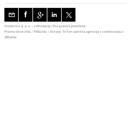
Uradni list d. o. o. – v likvidaciji / Vse pravice pridržane.
Pravna obvestila
/
Piškotki
/ Avtorji:
TriTim spletna agencija
v sodelovanju z
2Mobile