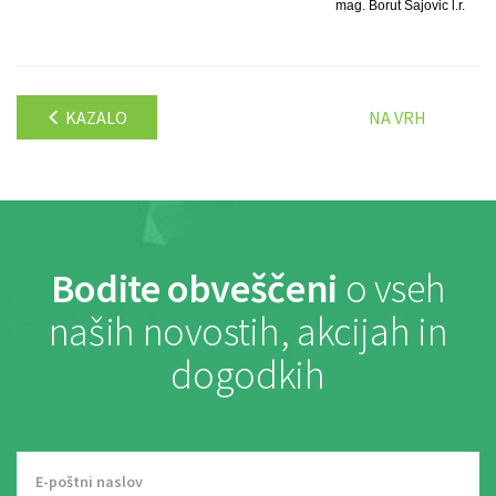
mag. Borut Sajovic l.r.
KAZALO
NA VRH
Bodite obveščeni
o vseh
naših novostih, akcijah in
dogodkih