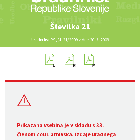
Številka 21
Uradni list RS, št. 21/2009 z dne 20. 3. 2009
Prikazana vsebina je v skladu s 33.
členom
ZoUL
arhivska. Izdaje uradnega