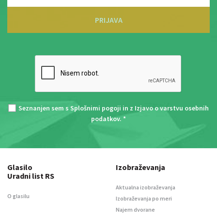
PRIJAVA
Seznanjen sem s
Splošnimi pogoji
in z
Izjavo o varstvu osebnih
podatkov
. *
Glasilo
Izobraževanja
Uradni list RS
Aktualna izobraževanja
O glasilu
Izobraževanja po meri
Najem dvorane