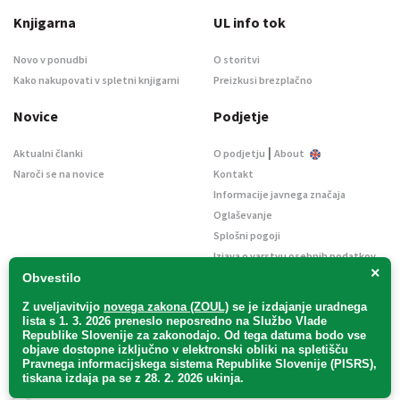
Knjigarna
UL info tok
Novo v ponudbi
O storitvi
Kako nakupovati v spletni knjigarni
Preizkusi brezplačno
Novice
Podjetje
|
Aktualni članki
O podjetju
About
Naroči se na novice
Kontakt
Informacije javnega značaja
Oglaševanje
Splošni pogoji
Izjava o varstvu osebnih podatkov
×
E-dražbe
Obvestilo
Z uveljavitvijo
novega zakona (ZOUL)
se je
izdajanje uradnega
lista s 1. 3. 2026 preneslo
neposredno
na Službo Vlade
Republike Slovenije za zakonodajo
. Od tega datuma bodo vse
objave dostopne izključno v elektronski obliki na spletišču
Pravnega informacijskega sistema Republike Slovenije (PISRS),
Uradni list d. o. o. – v likvidaciji / Vse pravice pridržane.
tiskana izdaja pa se z 28. 2. 2026 ukinja.
Pravna obvestila
/
Piškotki
/ Avtorji:
TriTim spletna agencija
v sodelovanju z