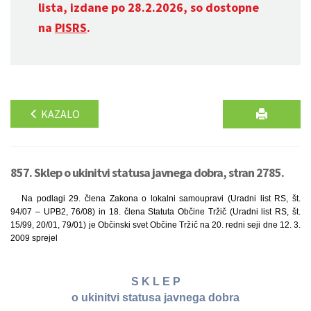
lista, izdane po 28.2.2026, so dostopne
na
PISRS
.
KAZALO
857. Sklep o ukinitvi statusa javnega dobra, stran 2785.
Na podlagi 29. člena Zakona o lokalni samoupravi (Uradni list RS, št.
94/07 – UPB2, 76/08) in 18. člena Statuta Občine Tržič (Uradni list RS, št.
15/99, 20/01, 79/01) je Občinski svet Občine Tržič na 20. redni seji dne 12. 3.
2009 sprejel
S K L E P
o ukinitvi statusa javnega dobra