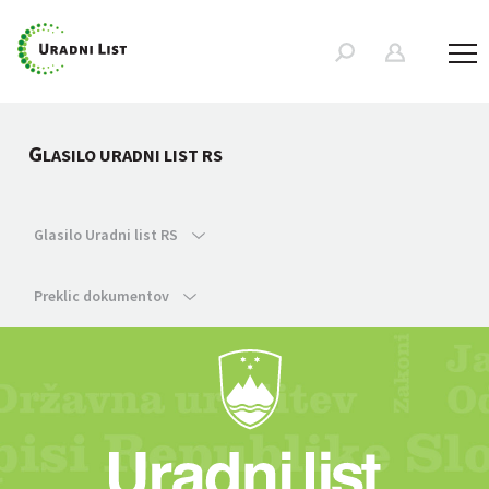
G
LASILO URADNI LIST RS
Glasilo Uradni list RS
Preklic dokumentov