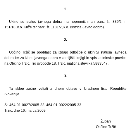
1.
Ukine se status javnega dobra na nepremičninah parc. št. 839/2 in
151/18, k.o. Križe ter parc. št. 1181/2, k.o. Bistrica (javno dobro).
2.
Občino Tržič se pooblasti za izdajo odločbe o ukinitvi statusa javnega
dobra ter za izbris javnega dobra v zemljiški knjigi in vpis lastninske pravice
na Občino Tržič, Trg svobode 18, Tržič, matična številka 5883547.
3.
Ta sklep začne veljati z dnem objave v Uradnem listu Republike
Slovenije.
Št. 464-01-0027/2005-33, 464-01-0022/2005-33
Tržič, dne 16. marca 2009
Župan
Občine Tržič