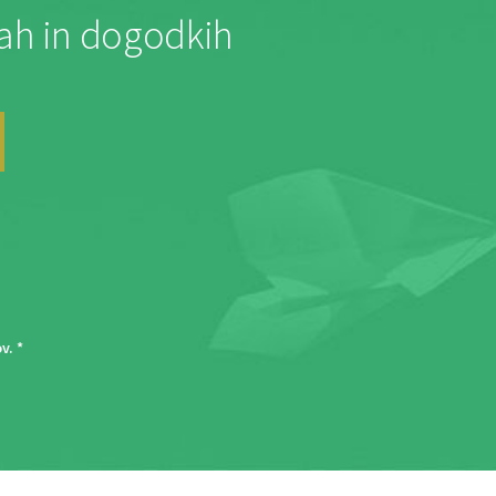
jah in dogodkih
ov
. *