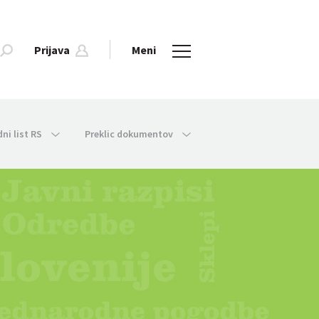
Prijava
Meni
dni list RS
Preklic dokumentov