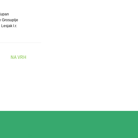
Župan
e Grosuplje
Lesjak l.r.
NA VRH