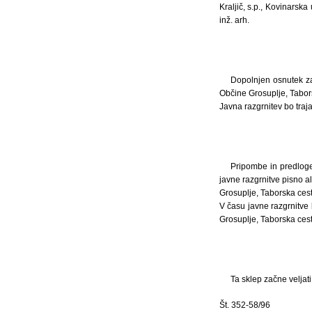
Kraljič, s.p., Kovinarska
inž. arh.
Dopolnjen osnutek za
Občine Grosuplje, Tabors
Javna razgrnitev bo traja
Pripombe in predloge
javne razgrnitve pisno a
Grosuplje, Taborska cest
V času javne razgrnitve 
Grosuplje, Taborska cest
Ta sklep začne veljat
Št. 352-58/96