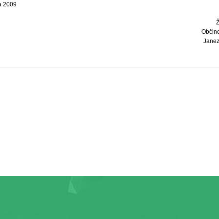
a 2009
Občin
Janez 