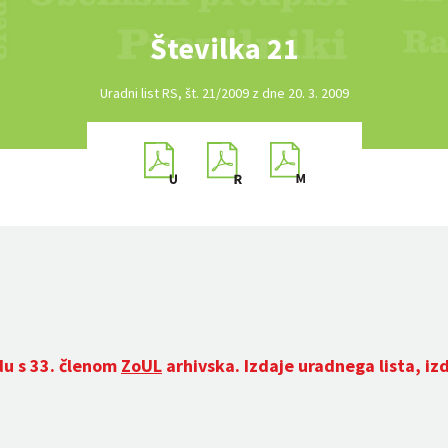
Številka 21
Uradni list RS, št. 21/2009 z dne 20. 3. 2009
du s 33. členom
ZoUL
arhivska. Izdaje uradnega lista, iz