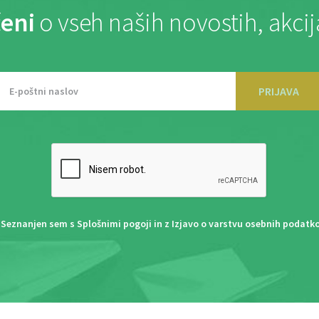
eni
o vseh naših novostih, akci
PRIJAVA
Seznanjen sem s
Splošnimi pogoji
in z
Izjavo o varstvu osebnih podatk