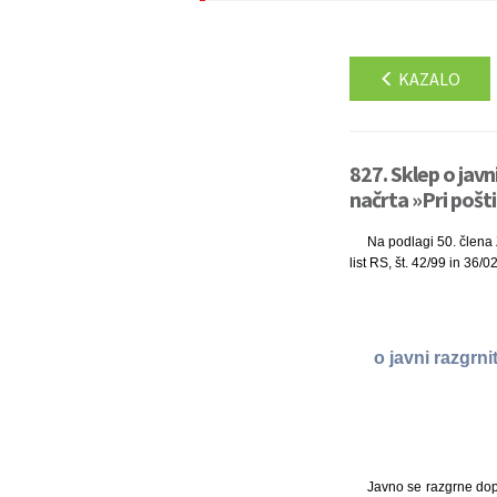
KAZALO
827. Sklep o jav
načrta »Pri pošti
Na podlagi 50. člena 
list RS, št. 42/99 in 36/
o javni razgrn
Javno se razgrne dop