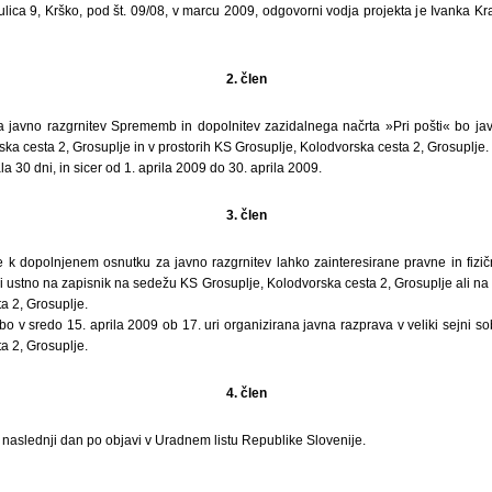
 ulica 9, Krško, pod št. 09/08, v marcu 2009, odgovorni vodja projekta je Ivanka Kralj
2. člen
 javno razgrnitev Sprememb in dopolnitev zazidalnega načrta »Pri pošti« bo jav
ka cesta 2, Grosuplje in v prostorih KS Grosuplje, Kolodvorska cesta 2, Grosuplje.
la 30 dni, in sicer od 1. aprila 2009 do 30. aprila 2009.
3. člen
 k dopolnjenem osnutku za javno razgrnitev lahko zainteresirane pravne in fiz
li ustno na zapisnik na sedežu KS Grosuplje, Kolodvorska cesta 2, Grosuplje ali n
a 2, Grosuplje.
bo v sredo 15. aprila 2009 ob 17. uri organizirana javna razprava v veliki sejni so
a 2, Grosuplje.
4. člen
i naslednji dan po objavi v Uradnem listu Republike Slovenije.