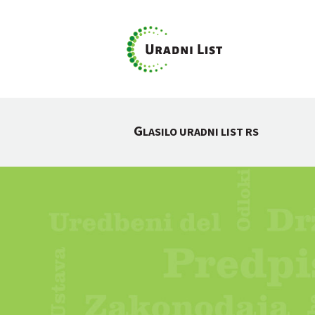
G
LASILO URADNI LIST RS