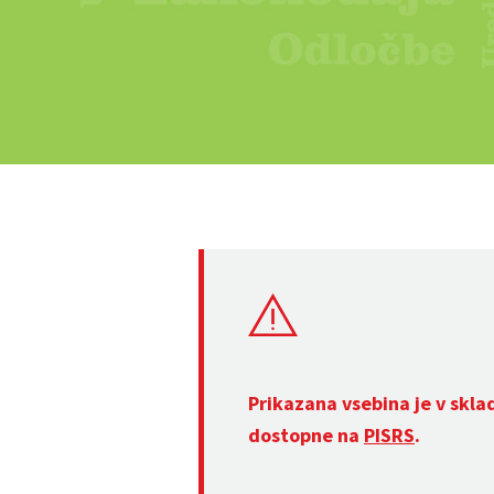
Prikazana vsebina je v skla
dostopne na
PISRS
.