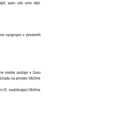
ič, spec. urb. univ. dipl.
no razgrnjen v prostorih
ične osebe podajo v času
a Uradu za prostor Občine
bi (5. nadstropje) Občine