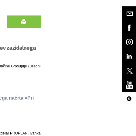
tev zazidalnega
 Občine Grosuplje (Uradni
ega načrta »Pri
 izdelal PROPLAN, Ivanka