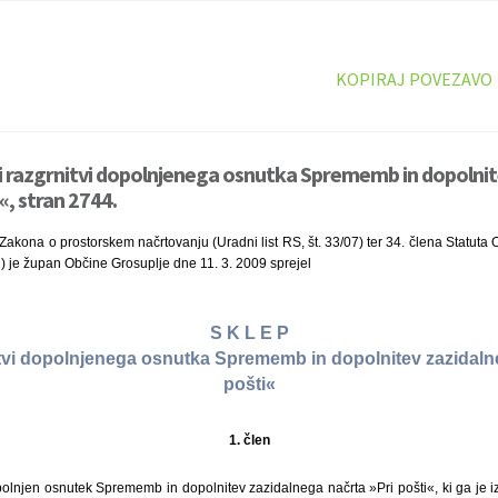
KOPIRAJ POVEZAVO
ni razgrnitvi dopolnjenega osnutka Sprememb in dopolni
«, stran 2744.
Zakona o prostorskem načrtovanju (Uradni list RS, št. 33/07) ter 34. člena Statuta
02) je župan Občine Grosuplje dne 11. 3. 2009 sprejel
S K L E P
itvi dopolnjenega osnutka Sprememb in dopolnitev zazidaln
pošti«
1. člen
olnjen osnutek Sprememb in dopolnitev zazidalnega načrta »Pri pošti«, ki ga je