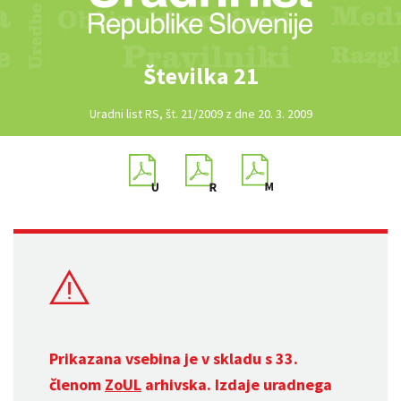
Številka 21
Uradni list RS, št. 21/2009 z dne 20. 3. 2009
Prikazana vsebina je v skladu s 33.
členom
ZoUL
arhivska. Izdaje uradnega