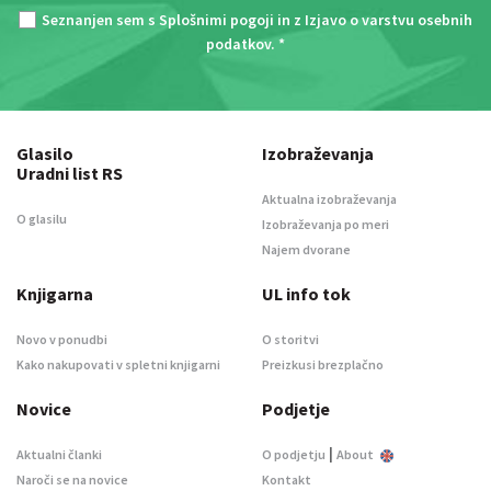
Seznanjen sem s
Splošnimi pogoji
in z
Izjavo o varstvu osebnih
podatkov
. *
Glasilo
Izobraževanja
Uradni list RS
Aktualna izobraževanja
O glasilu
Izobraževanja po meri
Najem dvorane
Knjigarna
UL info tok
Novo v ponudbi
O storitvi
Kako nakupovati v spletni knjigarni
Preizkusi brezplačno
Novice
Podjetje
|
Aktualni članki
O podjetju
About
Naroči se na novice
Kontakt