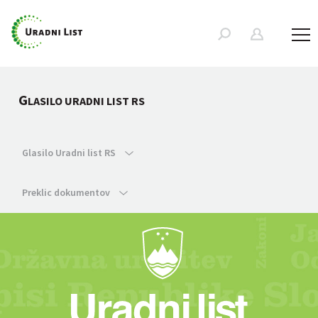
G
LASILO URADNI LIST RS
Glasilo Uradni list RS
Preklic dokumentov