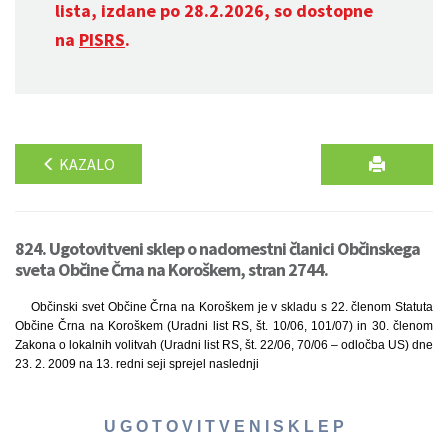
lista, izdane po 28.2.2026, so dostopne
na
PISRS
.
KAZALO
824. Ugotovitveni sklep o nadomestni članici Občinskega
sveta Občine Črna na Koroškem, stran 2744.
Občinski svet Občine Črna na Koroškem je v skladu s 22. členom Statuta
Občine Črna na Koroškem (Uradni list RS, št. 10/06, 101/07) in 30. členom
Zakona o lokalnih volitvah (Uradni list RS, št. 22/06, 70/06 – odločba US) dne
23. 2. 2009 na 13. redni seji sprejel naslednji
U G O T O V I T V E N I S K L E P