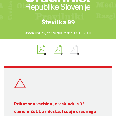
Številka 99
Uradni list RS, št. 99/2008 z dne 17. 10. 2008
Prikazana vsebina je v skladu s 33.
členom
ZoUL
arhivska. Izdaje uradnega