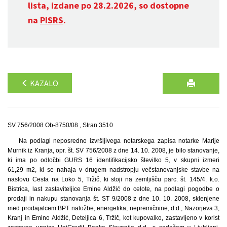
lista, izdane po 28.2.2026, so dostopne
na
PISRS
.
KAZALO
SV 756/2008 Ob-8750/08 , Stran 3510
Na podlagi neposredno izvršljivega notarskega zapisa notarke Marije
Murnik iz Kranja, opr. št. SV 756/2008 z dne 14. 10. 2008, je bilo stanovanje,
ki ima po odločbi GURS 16 identifikacijsko številko 5, v skupni izmeri
61,29 m2, ki se nahaja v drugem nadstropju večstanovanjske stavbe na
naslovu Cesta na Loko 5, Tržič, ki stoji na zemljišču parc. št. 145/4. k.o.
Bistrica, last zastaviteljice Emine Aldžić do celote, na podlagi pogodbe o
prodaji in nakupu stanovanja št. ST 9/2008 z dne 10. 10. 2008, sklenjene
med prodajalcem BPT naložbe, energetika, nepremičnine, d.d., Nazorjeva 3,
Kranj in Emino Aldžić, Deteljica 6, Tržič, kot kupovalko, zastavljeno v korist