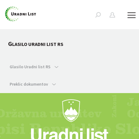
G
LASILO URADNI LIST RS
Glasilo Uradni list RS
Preklic dokumentov