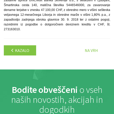
zastavne upnice UniCredit Banka Slovenije d.d., s sedežem v Ljubljani,
Šmartinska cesta 140, matična številka 5446546000, za zavarovanje
denarne terjatve v znesku 47.100,00 CHF, z obrestno mero v višini seštevka
veljavnega 12-mesečnega Liborja in obrestne marže v višini 1,80% p.a., z
zapadlostjo zadnjega obroka glavnice 30. 9. 2018 ter z ostalimi pogoji,
razvidnimi iz pogodbe o dolgoročnem deviznem kreditu v CHF, št.
273163010.
KAZALO
NA VRH
Bodite obveščeni
o vseh
naših novostih, akcijah in
dogodkih