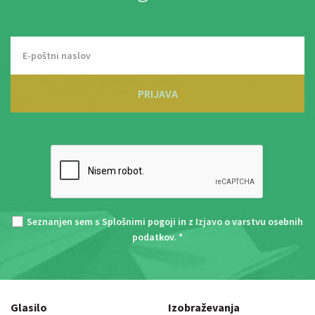
PRIJAVA
Seznanjen sem s
Splošnimi pogoji
in z
Izjavo o varstvu osebnih
podatkov
. *
Glasilo
Izobraževanja