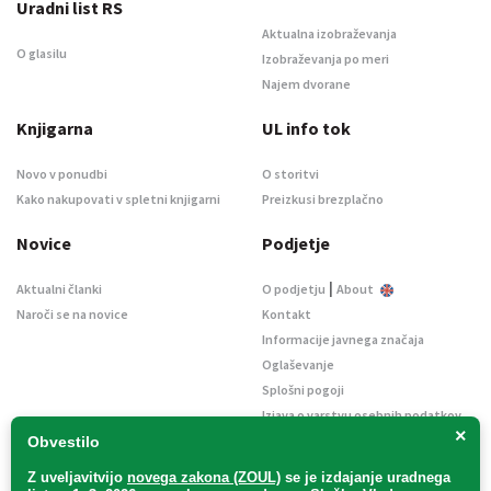
Uradni list RS
Aktualna izobraževanja
O glasilu
Izobraževanja po meri
Najem dvorane
Knjigarna
UL info tok
Novo v ponudbi
O storitvi
Kako nakupovati v spletni knjigarni
Preizkusi brezplačno
Novice
Podjetje
|
Aktualni članki
O podjetju
About
Naroči se na novice
Kontakt
Informacije javnega značaja
Oglaševanje
Splošni pogoji
Izjava o varstvu osebnih podatkov
×
E-dražbe
Obvestilo
Z uveljavitvijo
novega zakona (ZOUL)
se je
izdajanje uradnega