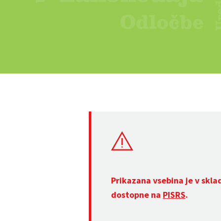
Prikazana vsebina je v skla
dostopne na
PISRS
.