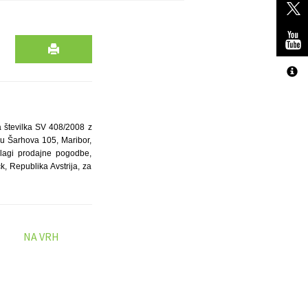
a številka SV 408/2008 z
ovu Šarhova 105, Maribor,
odlagi prodajne pogodbe,
k, Republika Avstrija, za
NA VRH