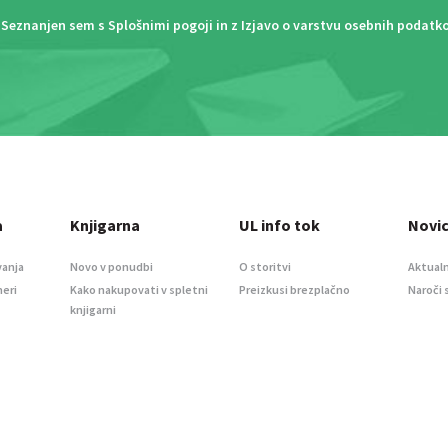
Seznanjen sem s
Splošnimi pogoji
in z
Izjavo o varstvu osebnih podatk
a
Knjigarna
UL info tok
Novi
vanja
Novo v ponudbi
O storitvi
Aktualn
meri
Kako nakupovati v spletni
Preizkusi brezplačno
Naroči 
knjigarni