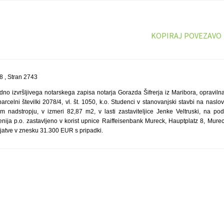
KOPIRAJ POVEZAVO
 , Stran 2743
no izvršljivega notarskega zapisa notarja Gorazda Šifrerja iz Maribora, opraviln
arcelni številki 2078/4, vl. št. 1050, k.o. Studenci v stanovanjski stavbi na nasl
m nadstropju, v izmeri 82,87 m2, v lasti zastaviteljice Jenke Veltruski, na p
nija p.o. zastavljeno v korist upnice Raiffeisenbank Mureck, Hauptplatz 8, Murec
jatve v znesku 31.300 EUR s pripadki.