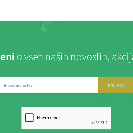
eni
o vseh naših novostih, akci
PRIJAVA