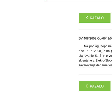
KAZALO
SV 408/2008 Ob-6641/08
Na podlagi neposred
dne 16. 7. 2008, je na p
stanovanje št. 3 v prve
sklenjene z Elekro-Slove
zavarovanje denarne ter
KAZALO