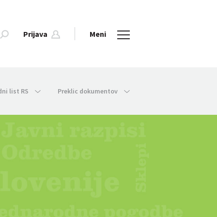
Prijava
Meni
dni list RS
Preklic dokumentov