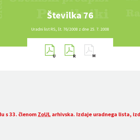
Številka 76
Uradni list RS, št. 76/2008 z dne 25. 7. 2008
du s 33. členom
ZoUL
arhivska. Izdaje uradnega lista, iz