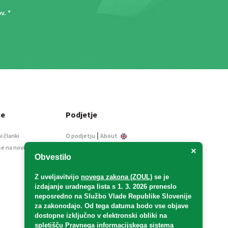
ov
. *
ce
Podjetje
|
i članki
O podjetju
About
se na novice
Kontakt
×
Obvestilo
Informacije javnega
značaja
Z uveljavitvijo
novega zakona (ZOUL)
se je
Oglaševanje
izdajanje uradnega lista s 1. 3. 2026 preneslo
Splošni pogoji
neposredno
na Službo Vlade Republike Slovenije
Izjava o varstvu osebnih
za zakonodajo
. Od tega datuma bodo vse objave
podatkov
dostopne izključno v elektronski obliki na
spletišču Pravnega informacijskega sistema
E-dražbe