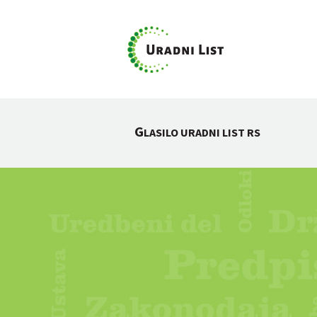
G
LASILO URADNI LIST RS