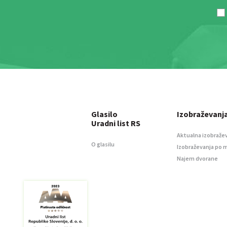
Glasilo
Izobraževanj
Uradni list RS
Aktualna izobraže
O glasilu
Izobraževanja po 
Najem dvorane