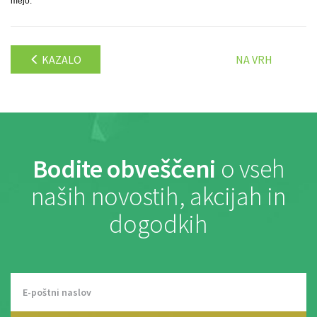
mejo.
KAZALO
NA VRH
Bodite obveščeni
o vseh
naših novostih, akcijah in
dogodkih