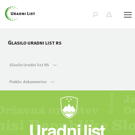
G
LASILO URADNI LIST RS
Glasilo Uradni list RS
Preklic dokumentov