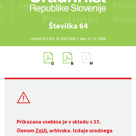
Številka 64
Uradni list RS, št. 64/2008 z dne 27. 6. 2008
Prikazana vsebina je v skladu s 33.
členom
ZoUL
arhivska. Izdaje uradnega