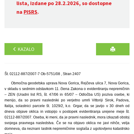
lista, izdane po 28.2.2026, so dostopne
na
PISRS
.
KAZALO
Št. 02112-887/2007-7 Ob-5751/08 , Stran 2407
Območna geodetska uprava Nova Gorica, Rejčeva ulica 7, Nova Gorica,
v skladu s sedmim odstavkom 11. člena Zakona o evidentiranju nepremičnin
– ZEN (Uradni list RS, št. 47/06 in 65/07 – Odločba US) poziva osebe, ki
menijo, da so pravni nasledniki po verjetno umrli Vittoriji Sirok, Padova,
Italija, solastnici parcele št. 1029/2, k.o. Grgar, da se javijo v 30 dneh od
dneva objave oklica in vstopijo v postopek evidentiranja urejene meje št.
02112-887/2007. Oseba, ki meni, da je pravni naslednik, mora izkazati obstoj
svojega pravnega nasledstva. Če se na objavo oklica ne javi nihče, velja
domneva, da neznani lastnik nepremičnine soglaša z ugotovljeno katastrsko