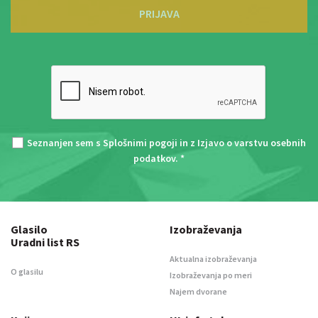
PRIJAVA
Seznanjen sem s
Splošnimi pogoji
in z
Izjavo o varstvu osebnih
podatkov
. *
Glasilo
Izobraževanja
Uradni list RS
Aktualna izobraževanja
O glasilu
Izobraževanja po meri
Najem dvorane