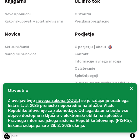
Knjigarna
UL info tok
Novo v ponudbi
O storitvi
Kako nakupovati v spletni knjigarni
Preizkusi brezplačno
Novice
Podjetje
|
Aktualni članki
O podjetju
About
Naroči se na novice
Kontakt
Informacije javnega značaja
Oglaševanje
Splošni pogoji
Izjava o varstvu osebnih podatkov
×
E-dražbe
Obvestilo
Z uveljavitvijo
novega zakona (ZOUL)
se je
izdajanje uradnega
lista s 1. 3. 2026 preneslo
neposredno
na Službo Vlade
Republike Slovenije za zakonodajo
. Od tega datuma bodo vse
objave dostopne izključno v elektronski obliki na spletišču
Pravnega informacijskega sistema Republike Slovenije (PISRS),
Uradni list d. o. o. – v likvidaciji / Vse pravice pridržane.
tiskana izdaja pa se z 28. 2. 2026 ukinja.
Pravna obvestila
/
Piškotki
/ Avtorji:
TriTim spletna agencija
v sodelovanju z
2Mobile