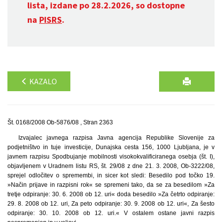
lista, izdane po 28.2.2026, so dostopne
na
PISRS
.
KAZALO
Št. 0168/2008 Ob-5876/08 , Stran 2363
Izvajalec javnega razpisa Javna agencija Republike Slovenije za
podjetništvo in tuje investicije, Dunajska cesta 156, 1000 Ljubljana, je v
javnem razpisu Spodbujanje mobilnosti visokokvalificiranega osebja (št. I),
objavljenem v Uradnem listu RS, št. 29/08 z dne 21. 3. 2008, Ob-3222/08,
sprejel odločitev o spremembi, in sicer kot sledi: Besedilo pod točko 19.
»Način prijave in razpisni rok« se spremeni tako, da se za besedilom »Za
tretje odpiranje: 30. 6. 2008 ob 12. uri« doda besedilo »Za četrto odpiranje:
29. 8. 2008 ob 12. uri, Za peto odpiranje: 30. 9. 2008 ob 12. uri«, Za šesto
odpiranje: 30. 10. 2008 ob 12. uri.« V ostalem ostane javni razpis