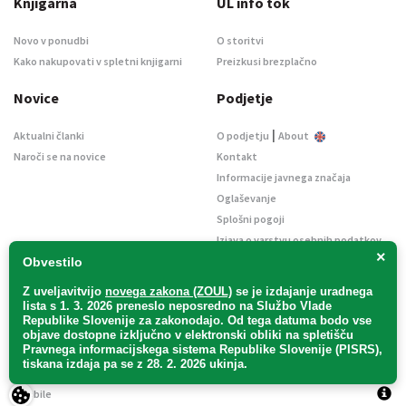
Knjigarna
UL info tok
Novo v ponudbi
O storitvi
Kako nakupovati v spletni knjigarni
Preizkusi brezplačno
Novice
Podjetje
|
Aktualni članki
O podjetju
About
Naroči se na novice
Kontakt
Informacije javnega značaja
Oglaševanje
Splošni pogoji
Izjava o varstvu osebnih podatkov
×
E-dražbe
Obvestilo
Z uveljavitvijo
novega zakona (ZOUL)
se je
izdajanje uradnega
lista s 1. 3. 2026 preneslo
neposredno
na Službo Vlade
Republike Slovenije za zakonodajo
. Od tega datuma bodo vse
objave dostopne izključno v elektronski obliki na spletišču
Pravnega informacijskega sistema Republike Slovenije (PISRS),
Uradni list d. o. o. – v likvidaciji / Vse pravice pridržane.
tiskana izdaja pa se z 28. 2. 2026 ukinja.
Pravna obvestila
/
Piškotki
/ Avtorji:
TriTim spletna agencija
v sodelovanju z
2Mobile