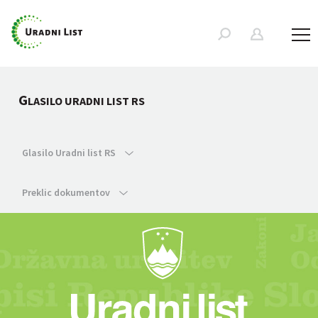
G
LASILO URADNI LIST RS
Glasilo Uradni list RS
Preklic dokumentov