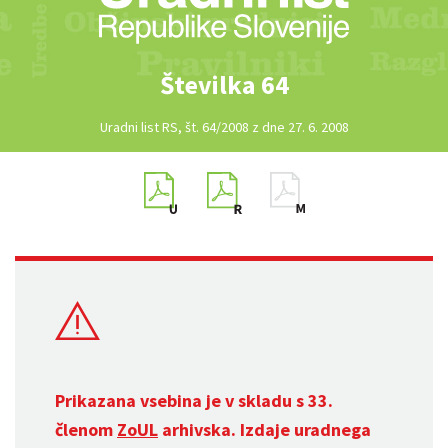
Številka 64
Uradni list RS, št. 64/2008 z dne 27. 6. 2008
Prikazana vsebina je v skladu s 33.
členom
ZoUL
arhivska. Izdaje uradnega