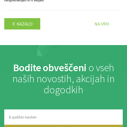
nespremenjen in v veljavi.
KAZALO
NA VRH
Bodite obveščeni
o vseh
naših novostih, akcijah in
dogodkih