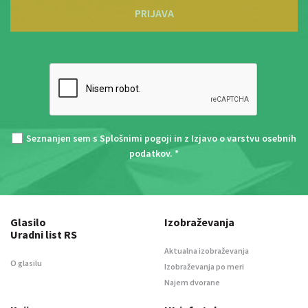
PRIJAVA
Seznanjen sem s
Splošnimi pogoji
in z
Izjavo o varstvu osebnih
podatkov
. *
Glasilo
Izobraževanja
Uradni list RS
Aktualna izobraževanja
O glasilu
Izobraževanja po meri
Najem dvorane