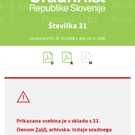
Številka 31
Uradni list RS, št. 31/2008 z dne 28. 3. 2008
Prikazana vsebina je v skladu s 33.
členom
ZoUL
arhivska. Izdaje uradnega