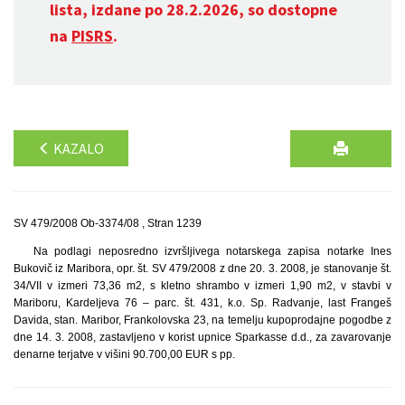
lista, izdane po 28.2.2026, so dostopne
na
PISRS
.
KAZALO
SV 479/2008 Ob-3374/08 , Stran 1239
Na podlagi neposredno izvršljivega notarskega zapisa notarke Ines
Bukovič iz Maribora, opr. št. SV 479/2008 z dne 20. 3. 2008, je stanovanje št.
34/VII v izmeri 73,36 m2, s kletno shrambo v izmeri 1,90 m2, v stavbi v
Mariboru, Kardeljeva 76 – parc. št. 431, k.o. Sp. Radvanje, last Frangeš
Davida, stan. Maribor, Frankolovska 23, na temelju kupoprodajne pogodbe z
dne 14. 3. 2008, zastavljeno v korist upnice Sparkasse d.d., za zavarovanje
denarne terjatve v višini 90.700,00 EUR s pp.