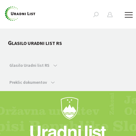
G
LASILO URADNI LIST RS
Glasilo Uradni list RS
Preklic dokumentov