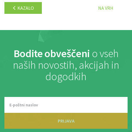
KAZALO
NA VRH
Bodite obveščeni
o vseh
naših novostih, akcijah in
dogodkih
PRIJAVA