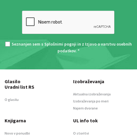
Seznanjen sem s
Splošnimi pogoji
in z
Izjavo o varstvu osebnih
podatkov
. *
Glasilo
Izobraževanja
Uradni list RS
Aktualna izobraževanja
O glasilu
Izobraževanja po meri
Najem dvorane
Knjigarna
UL info tok
Novo v ponudbi
O storitvi