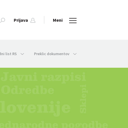
Prijava
Meni
dni list RS
Preklic dokumentov