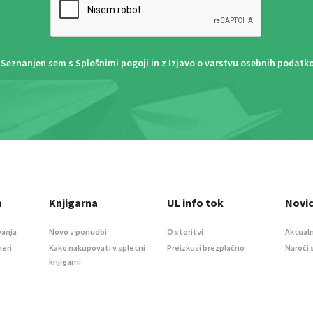
Seznanjen sem s
Splošnimi pogoji
in z
Izjavo o varstvu osebnih podatk
a
Knjigarna
UL info tok
Novi
vanja
Novo v ponudbi
O storitvi
Aktualn
meri
Kako nakupovati v spletni
Preizkusi brezplačno
Naroči 
knjigarni