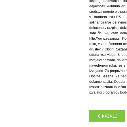
lastnega delovanja in lo
dejavnosti kulturnih dr
sredstva morejo biti por
v Uradnem listu RS. 9.
sofinanciranje dejavno
določene v razpisni dokum
sobi št. 69, vsak dela
http://www.sezana.si. P
roku, v zapečatenem ovit
društev v Občini Sežana
odprla vse vloge, ki b
izvajalci pozvani, da v 
navedenem roku, se s s
izvajalec. Za prepozno s
Občine Sežana. Za nepop
dokumentacija. Oddaja v
izboru: o izboru in višin
izvajalci programov bod
KAZALO