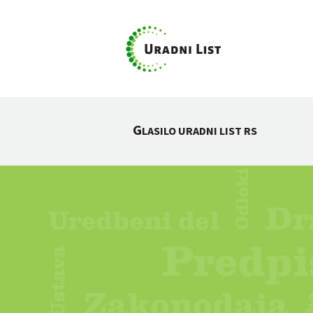
G
LASILO URADNI LIST RS