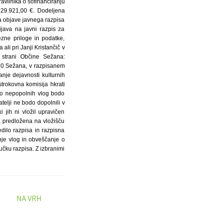
avilnika o sofinanciranju
a 29.921,00 €. Dodeljena
va objave javnega razpisa
java na javni razpis za
zne priloge in podatke,
ali pri Janji Kristančič v
i strani Občine Sežana:
210 Sežana, v razpisanem
anje dejavnosti kulturnih
trokovna komisija hkrati
no nepopolnih vlog bodo
telji ne bodo dopolnili v
jih ni vložil upravičen
la predložena na vložišču
dilo razpisa in razpisna
nje vlog in obveščanje o
jučku razpisa. Z izbranimi
NA VRH