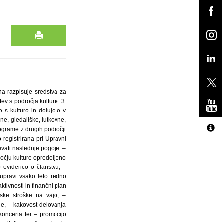
a razpisuje sredstva za
ev s področja kulture. 3.
o s kulturo in delujejo v
e, gledališke, lutkovne,
programe z drugih področji
o registrirana pri Upravni
evati naslednje pogoje: –
očju kulture opredeljeno
 evidenco o članstvu, –
 upravi vsako leto redno
ktivnosti in finančni plan
mske stroške na vajo, –
de, – kakovost delovanja
koncerta ter – promocijo