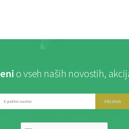
eni
o vseh naših novostih, akci
PRIJAVA