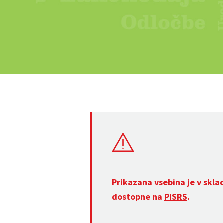
Prikazana vsebina je v skla
dostopne na
PISRS
.