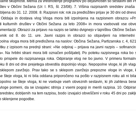
kalne skupnosti. Merila za vrednotenje programov po dejavnostih so sestavni del Pr
uštev v Občini Sežana (Ur. l. RS, št. 23/08). 7. Višina razpisanih sredstev znaš
abljena do 31. 12. 2008. 8. Razpisni rok: rok za predložitev prijav je 30 dni od dne
 Oddaja in dostava vlog Vloga mora biti izpolnjena na razpisnem obrazcu »Pri
sti kulturnih društev v Občini Sežana za leto 2008« in mora vsebovati vse obve
entaciji. Obrazci za prijavo na razpis se lahko dvignejo v tajništvu Občine Sežana 
vnik od 8. do 11. ure. Javni razpis in obrazci so objavljeni na internetn
opolna vloga mora biti predložena na naslov: Občina Sežana, Partizanska c. 4, 6
ku z izpisom na prednji strani: »Ne odpiraj – prijava na javni razpis – sofinancir
«. Na hrbtni strani mora biti označen pošiljatelj. Po poteku razpisnega roka bo s
odo prispele do razpisanega roka. Odpiranje vlog ne bo javno. V primeru formal
roku 8 dni od dne prejetega obvestila dopolnijo vlogo. Nepopolne vloge, ki jih vlaga
klepom zavržejo. Prav tako se s sklepom zavržejo prepozne vloge in vloge, ki 
e šteje vloga, ki ni bila oddana priporočeno na pošto v razpisnem roku ali ni bi
olno se šteje vloga, ki ne vsebuje vseh obveznih sestavin, ki jih zahteva bese
loge pomeni, da se izvajalec strinja z vsemi pogoji in merili razpisa. 10. Odpira
i sredstev, dobljenih na tem razpisu, bodo izvajalci obveščeni v roku 45 dni po zakl
o sklenjene pogodbe.