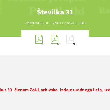
Številka 31
Uradni list RS, št. 31/2008 z dne 28. 3. 2008
du s 33. členom
ZoUL
arhivska. Izdaje uradnega lista, iz