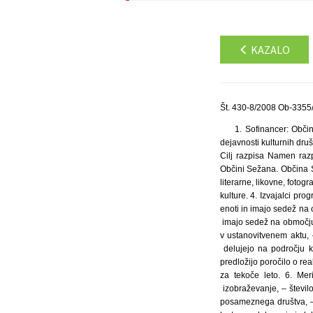
KAZALO
Št. 430-8/2008 Ob-3355/
1. Sofinancer: Obči
dejavnosti kulturnih dru
Cilj razpisa Namen razpi
Občini Sežana. Občina S
literarne, likovne, fotog
kulture. 4. Izvajalci pro
enoti in imajo sedež na 
imajo sedež na območju 
v ustanovitvenem aktu,
delujejo na področju ku
predložijo poročilo o rea
za tekoče leto. 6. Mer
izobraževanje, – števil
posameznega društva, – 