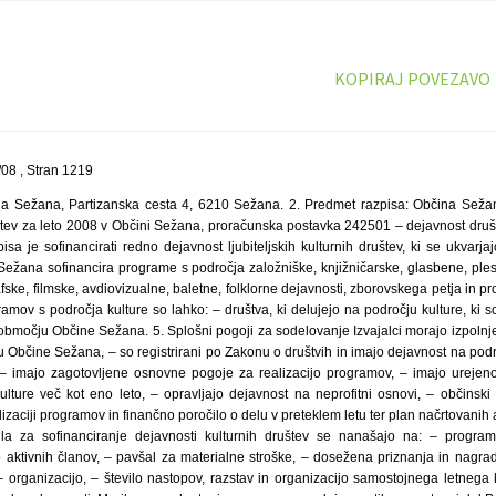
KOPIRAJ POVEZAVO
08 , Stran 1219
na Sežana, Partizanska cesta 4, 6210 Sežana. 2. Predmet razpisa: Občina Sežan
štev za leto 2008 v Občini Sežana, proračunska postavka 242501 – dejavnost društ
sa je sofinancirati redno dejavnost ljubiteljskih kulturnih društev, ki se ukvarjaj
ežana sofinancira programe s področja založniške, knjižničarske, glasbene, plesn
rafske, filmske, avdiovizualne, baletne, folklorne dejavnosti, zborovskega petja in 
gramov s področja kulture so lahko: – društva, ki delujejo na področju kulture, ki s
območju Občine Sežana. 5. Splošni pogoji za sodelovanje Izvajalci morajo izpolnj
Občine Sežana, – so registrirani po Zakonu o društvih in imajo dejavnost na podr
 – imajo zagotovljene osnovne pogoje za realizacijo programov, – imajo urejeno
lture več kot eno leto, – opravljajo dejavnost na neprofitni osnovi, – občinski
lizaciji programov in finančno poročilo o delu v preteklem letu ter plan načrtovanih a
ila za sofinanciranje dejavnosti kulturnih društev se nanašajo na: – progra
o aktivnih članov, – pavšal za materialne stroške, – dosežena priznanja in nagra
organizacijo, – število nastopov, razstav in organizacijo samostojnega letnega 