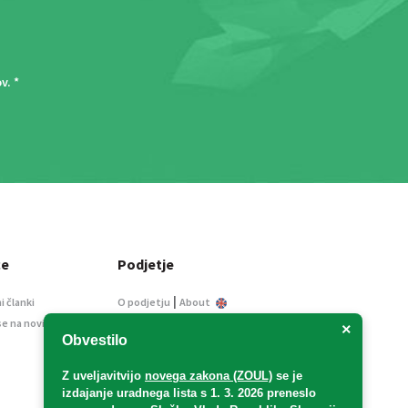
ov
. *
ce
Podjetje
|
i članki
O podjetju
About
se na novice
Kontakt
×
Obvestilo
Informacije javnega
značaja
Z uveljavitvijo
novega zakona (ZOUL)
se je
Oglaševanje
izdajanje uradnega lista s 1. 3. 2026 preneslo
Splošni pogoji