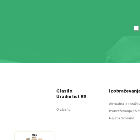
Glasilo
Izobraževanj
Uradni list RS
Aktualna izobraže
O glasilu
Izobraževanja po 
Najem dvorane