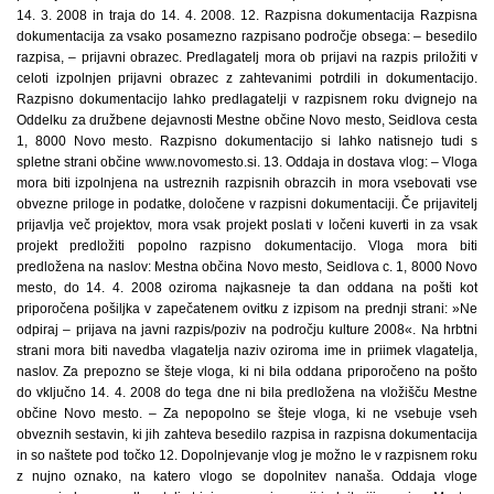
14. 3. 2008 in traja do 14. 4. 2008. 12. Razpisna dokumentacija Razpisna
dokumentacija za vsako posamezno razpisano področje obsega: – besedilo
razpisa, – prijavni obrazec. Predlagatelj mora ob prijavi na razpis priložiti v
celoti izpolnjen prijavni obrazec z zahtevanimi potrdili in dokumentacijo.
Razpisno dokumentacijo lahko predlagatelji v razpisnem roku dvignejo na
Oddelku za družbene dejavnosti Mestne občine Novo mesto, Seidlova cesta
1, 8000 Novo mesto. Razpisno dokumentacijo si lahko natisnejo tudi s
spletne strani občine www.novomesto.si. 13. Oddaja in dostava vlog: – Vloga
mora biti izpolnjena na ustreznih razpisnih obrazcih in mora vsebovati vse
obvezne priloge in podatke, določene v razpisni dokumentaciji. Če prijavitelj
prijavlja več projektov, mora vsak projekt poslati v ločeni kuverti in za vsak
projekt predložiti popolno razpisno dokumentacijo. Vloga mora biti
predložena na naslov: Mestna občina Novo mesto, Seidlova c. 1, 8000 Novo
mesto, do 14. 4. 2008 oziroma najkasneje ta dan oddana na pošti kot
priporočena pošiljka v zapečatenem ovitku z izpisom na prednji strani: »Ne
odpiraj – prijava na javni razpis/poziv na področju kulture 2008«. Na hrbtni
strani mora biti navedba vlagatelja naziv oziroma ime in priimek vlagatelja,
naslov. Za prepozno se šteje vloga, ki ni bila oddana priporočeno na pošto
do vključno 14. 4. 2008 do tega dne ni bila predložena na vložišču Mestne
občine Novo mesto. – Za nepopolno se šteje vloga, ki ne vsebuje vseh
obveznih sestavin, ki jih zahteva besedilo razpisa in razpisna dokumentacija
in so naštete pod točko 12. Dopolnjevanje vlog je možno le v razpisnem roku
z nujno oznako, na katero vlogo se dopolnitev nanaša. Oddaja vloge