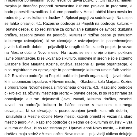
j) obletnice pomembnih Novomeščanov (javni poziv). 3. Cilj razpisa: namen
razpisa je finančno podpreti raznovrstne kulturne projekte in programe, ki
bodo popestrili raznolikost kulturne ponudbe v Mestni občini Novo mesto ter
redno dejavnost kulturnih društev. 4. Splošni pogoji za sodelovanje Na razpis
se lahko prijavijo: 4.1. Razpisno področje a) Projekti na področju kulture: –
pravne osebe, ki so registrirane za opravljanje kulturne dejavnosti (kulturna
društva, zasebni zavodi na področju kulture) in fizične osebe (s statusom
kulturnega ustvarjalca), ki se ukvarjajo z ustvarjanjem in posredovanjem
javnih kulturnih dobrin, – prijavitelji iz drugih občin, katerih projekt je vezan
na Mestno občino Novo mesto. Na razpis se ne morejo prijaviti poklicne
javne organizacije, ki se ukvarjajo s kulturo, osnovne in srednje šole z izjemo
Glasbene šole Marjana Kozine, društva, zasebne ali javne organizacije, ki
niso registrirane za opravljanje in posredovanje kulturno-umetniških vsebin.
4.2. Razpisno področje b) Projekti poklicnih javnih organizacij: – javni sklad,
ki ima območno izpostavo v Novem mestu, – Glasbena šola Marjana Kozine
s programom Novomeškega simfoničnega orkestra. 4.3. Razpisno področje
c) Projekti za oživitev mestnega jedra: – pravne osebe, ki so registrirane za
opravljanje kulturne dejavnosti (javni zavodi, kulturna društva, zasebni
zavodi na področju kulture) in fizične osebe s statusom kulturnega
ustvarjalca, ki se ukvarjajo s posredovanjem javnih kulturnih dobrin, –
prijavitelji iz Mestne občine Novo mesto, katerih projekt je vezan na staro
mestno jedro. 4.4. Razpisno področje d) Redno delo kulturnih društev: – vsa
kulturna društva, ki so registrirana pri Upravni enoti Novo mesto, – kulturna
društva imajo sedež v Mestni občini Novo mesto, – prijavitelji aktivno delujejo