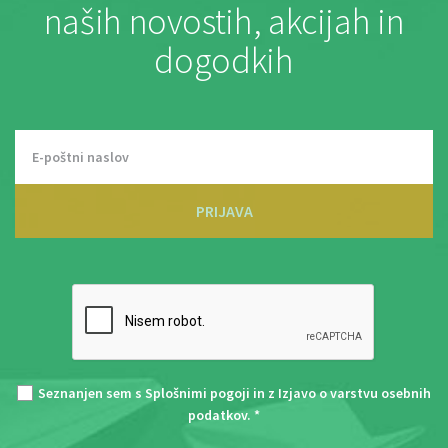
naših novostih, akcijah in
dogodkih
PRIJAVA
Seznanjen sem s
Splošnimi pogoji
in z
Izjavo o varstvu osebnih
podatkov
. *