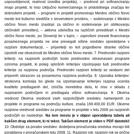
usposobljenost, realnost izvedbe projekta), – prednost pri sofinanciranju
imajo projekti, ki niso izključno komercialnega in pridobitnega značaja ter
dobrodelni projekti, – programi in projekti promovirajo Mestno občino Novo
mesto kot kulturno središče v slovenskem prostoru, – sodelovanje z Mestno
občino Novo mesto (nastopi za občino in sodelovanje pri oblikovanju
občinskih prireditev), – aktivna udeležba na različnih prireditvah v Mestni
občini Novo mesto, po Sloveniji ter v tujini, – zaprošeni znesek financiranja
posameznega projekta ne sme presegati višine sredstev opredeljene v
razpisni dokumentaciji, – prijavitelji so kot pogodbene stranke občine
izpolnili vse obveznosti do Mestne občine Novo mesto. 7. Prednostni razpisni
kriteriji: na razpisnih področjih bodo prednostno obravnavani programi
oziroma projekti, ki poleg splošnih kriterijev izpolnjujejo tudi prednostne
kriterije za razpisna področja. Prednostni razpisni kriteriji so sestavni del
prijavnih obrazcev za posamezna razpisna področja. 8. Uporaba kriterijev:
strokovna komisija bo glede na izpolnjevanje kriterijev razpisa ocenila
kvaliteto predlaganih del, izločila morebitna dela, ki niso v skladu z
razpisanim področjem in predlagala višino sofinanciranja. 9. Okvirna
vrednost Okvirna vrednost vseh razpoložljivih sredstev, namenjenih za
projekte in programe na področju kulture, znaša 169.400,00 EUR. Okvirne
razpisne vrednosti sredstev za programe in projekte v letu 2008 po razpisnih
področjih so naslednje:
Na tem mestu je v objavi uporabljena tabela ali
kakšen drug element, ki ni tekst. Takšen element je viden v PDF datoteki!
10. Obdobje za porabo sredstev: dodeljena proračunska sredstva morajo biti
porabljena v proračunskem letu 2008. 11. Razpisni rok: razpisni rok se prične