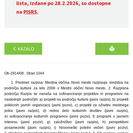
lista, izdane po 28.2.2026, so dostopne
na
PISRS
.
KAZALO
Ob-2914/08 , Stran 1044
1. Predmet razpisa: Mestna občina Novo mesto razpisuje sredstva na
področju kulture za leto 2008 v Mestni občini Novo mesto. 2. Razpisna
področja Razpis se nanaša na sofinanciranje projektov in programov na
naslednjih področjih: a) projekti na področju kulture (javni razpis), b) projekti
poklicnih javnih organizacij (javni poziv), c) projekti za oživitev mestnega
jedra (javni razpis), d) redno delo kulturnih društev (javni razpis),
e) sofinanciranje kulturnih programov (javni poziv), f) programi v javnem
interesu (javni poziv), g) založništvo (javni razpis), h) perspektivni
posamezniki (javni razpis), i) Novomeški poletni večeri (javni poziv),