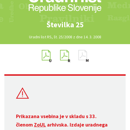
Številka 25
Uradni list RS, št. 25/2008 z dne 14. 3. 2008
Prikazana vsebina je v skladu s 33.
členom
ZoUL
arhivska. Izdaje uradnega