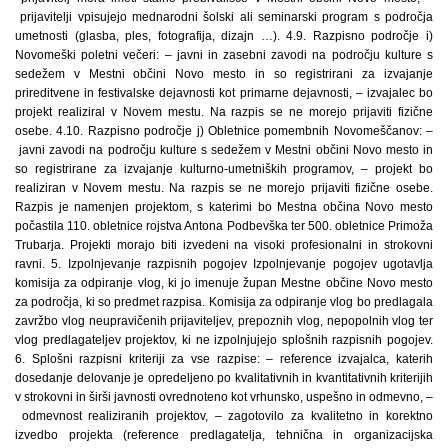
prijavitelji vpisujejo mednarodni šolski ali seminarski program s področja
umetnosti (glasba, ples, fotografija, dizajn …). 4.9. Razpisno področje i)
Novomeški poletni večeri: – javni in zasebni zavodi na področju kulture s
sedežem v Mestni občini Novo mesto in so registrirani za izvajanje
prireditvene in festivalske dejavnosti kot primarne dejavnosti, – izvajalec bo
projekt realiziral v Novem mestu. Na razpis se ne morejo prijaviti fizične
osebe. 4.10. Razpisno področje j) Obletnice pomembnih Novomeščanov: –
javni zavodi na področju kulture s sedežem v Mestni občini Novo mesto in
so registrirane za izvajanje kulturno-umetniških programov, – projekt bo
realiziran v Novem mestu. Na razpis se ne morejo prijaviti fizične osebe.
Razpis je namenjen projektom, s katerimi bo Mestna občina Novo mesto
počastila 110. obletnice rojstva Antona Podbevška ter 500. obletnice Primoža
Trubarja. Projekti morajo biti izvedeni na visoki profesionalni in strokovni
ravni. 5. Izpolnjevanje razpisnih pogojev Izpolnjevanje pogojev ugotavlja
komisija za odpiranje vlog, ki jo imenuje župan Mestne občine Novo mesto
za področja, ki so predmet razpisa. Komisija za odpiranje vlog bo predlagala
zavržbo vlog neupravičenih prijaviteljev, prepoznih vlog, nepopolnih vlog ter
vlog predlagateljev projektov, ki ne izpolnjujejo splošnih razpisnih pogojev.
6. Splošni razpisni kriteriji za vse razpise: – reference izvajalca, katerih
dosedanje delovanje je opredeljeno po kvalitativnih in kvantitativnih kriterijih
v strokovni in širši javnosti ovrednoteno kot vrhunsko, uspešno in odmevno, –
odmevnost realiziranih projektov, – zagotovilo za kvalitetno in korektno
izvedbo projekta (reference predlagatelja, tehnična in organizacijska