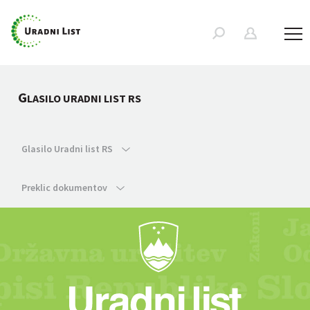
G
LASILO URADNI LIST RS
Glasilo Uradni list RS
Preklic dokumentov