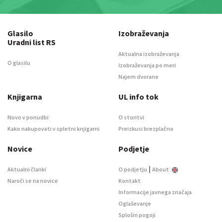
Glasilo
Izobraževanja
Uradni list RS
Aktualna izobraževanja
O glasilu
Izobraževanja po meri
Najem dvorane
Knjigarna
UL info tok
Novo v ponudbi
O storitvi
Kako nakupovati v spletni knjigarni
Preizkusi brezplačno
Novice
Podjetje
|
Aktualni članki
O podjetju
About
Naroči se na novice
Kontakt
Informacije javnega značaja
Oglaševanje
Splošni pogoji