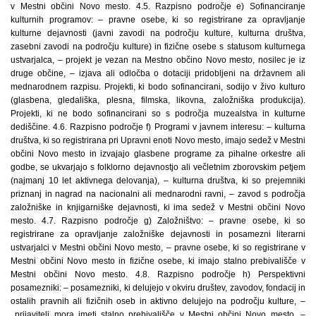
v Mestni občini Novo mesto. 4.5. Razpisno področje e) Sofinanciranje
kulturnih programov: – pravne osebe, ki so registrirane za opravljanje
kulturne dejavnosti (javni zavodi na področju kulture, kulturna društva,
zasebni zavodi na področju kulture) in fizične osebe s statusom kulturnega
ustvarjalca, – projekt je vezan na Mestno občino Novo mesto, nosilec je iz
druge občine, – izjava ali odločba o dotaciji pridobljeni na državnem ali
mednarodnem razpisu. Projekti, ki bodo sofinancirani, sodijo v živo kulturo
(glasbena, gledališka, plesna, filmska, likovna, založniška produkcija).
Projekti, ki ne bodo sofinancirani so s področja muzealstva in kulturne
dediščine. 4.6. Razpisno področje f) Programi v javnem interesu: – kulturna
društva, ki so registrirana pri Upravni enoti Novo mesto, imajo sedež v Mestni
občini Novo mesto in izvajajo glasbene programe za pihalne orkestre ali
godbe, se ukvarjajo s folklorno dejavnostjo ali večletnim zborovskim petjem
(najmanj 10 let aktivnega delovanja), – kulturna društva, ki so prejemniki
priznanj in nagrad na nacionalni ali mednarodni ravni, – zavod s področja
založniške in knjigarniške dejavnosti, ki ima sedež v Mestni občini Novo
mesto. 4.7. Razpisno področje g) Založništvo: – pravne osebe, ki so
registrirane za opravljanje založniške dejavnosti in posamezni literarni
ustvarjalci v Mestni občini Novo mesto, – pravne osebe, ki so registrirane v
Mestni občini Novo mesto in fizične osebe, ki imajo stalno prebivališče v
Mestni občini Novo mesto. 4.8. Razpisno področje h) Perspektivni
posamezniki: – posamezniki, ki delujejo v okviru društev, zavodov, fondacij in
ostalih pravnih ali fizičnih oseb in aktivno delujejo na področju kulture, –
prijavitelj mora imeti stalno prebivališče v Mestni občini Novo mesto, –