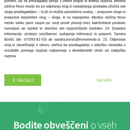
pomeni, da se predlagatelj strinja z vsemi pogoji in kriteriji razpisa. Mestna
občina Novo mesto bo po odpiranju vlog iz nadaljnjega postopka izločila vse
vloge predlagateljev: – ki jih ni vložila upravičena oseba; – prepozne vloge in
prepozne dopolnitve vlog; – vloge, ki so nepopolne. Mestna občina Novo
mesto lahko javni razpis po svoji prosti presoji brez kakršnihkoli posledic
razveljavi ali razdeli le določen del razpoložljivih sredstev. 14. Dodatne
informacije: pristojni uslužbenec zadajanje informacij in pojasnil: Sandra
Boršić (tel. 07/393-92-53) ali sandra.borsic@novomesto.si. 15. Odpiranje
vlog in obveščanje o izboru: občina bo predlagatelje z odločbo obvestila o
rezultatih javnega razpisa najkasneje v devetdesetih dneh od zaključka
razpisa.
KAZALO
NA VRH
Bodite obveščeni
o vseh