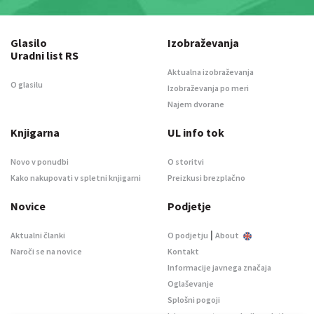
Glasilo
Izobraževanja
Uradni list RS
Aktualna izobraževanja
O glasilu
Izobraževanja po meri
Najem dvorane
Knjigarna
UL info tok
Novo v ponudbi
O storitvi
Kako nakupovati v spletni knjigarni
Preizkusi brezplačno
Novice
Podjetje
|
Aktualni članki
O podjetju
About
Naroči se na novice
Kontakt
Informacije javnega značaja
Oglaševanje
Splošni pogoji