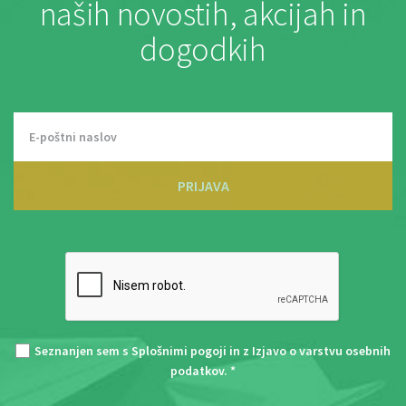
naših novostih, akcijah in
dogodkih
PRIJAVA
Seznanjen sem s
Splošnimi pogoji
in z
Izjavo o varstvu osebnih
podatkov
. *