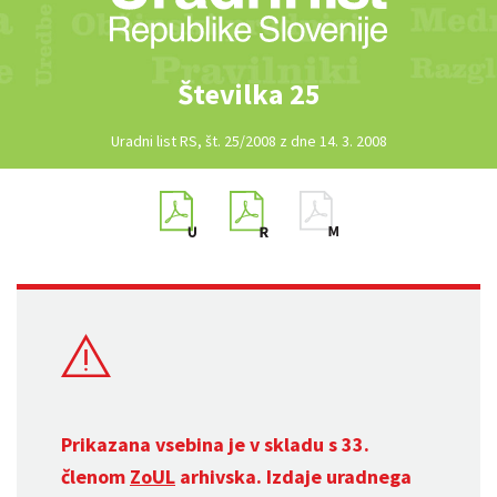
Številka 25
Uradni list RS, št. 25/2008 z dne 14. 3. 2008
Prikazana vsebina je v skladu s 33.
členom
ZoUL
arhivska. Izdaje uradnega