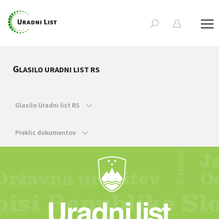
G
LASILO URADNI LIST RS
Glasilo Uradni list RS
Preklic dokumentov