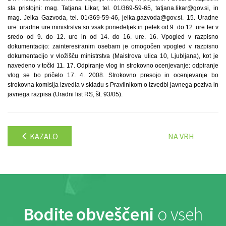
KAZALO
NA VRH
Bodite obveščeni
o vseh