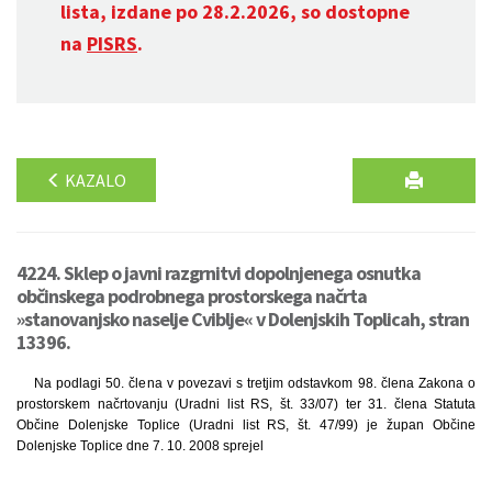
lista, izdane po 28.2.2026, so dostopne
na
PISRS
.
KAZALO
4224. Sklep o javni razgrnitvi dopolnjenega osnutka
občinskega podrobnega prostorskega načrta
»stanovanjsko naselje Cviblje« v Dolenjskih Toplicah, stran
13396.
Na podlagi 50. člena v povezavi s tretjim odstavkom 98. člena Zakona o
prostorskem načrtovanju (Uradni list RS, št. 33/07) ter 31. člena Statuta
Občine Dolenjske Toplice (Uradni list RS, št. 47/99) je župan Občine
Dolenjske Toplice dne 7. 10. 2008 sprejel