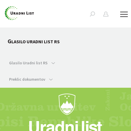
G
LASILO URADNI LIST RS
Glasilo Uradni list RS
Preklic dokumentov