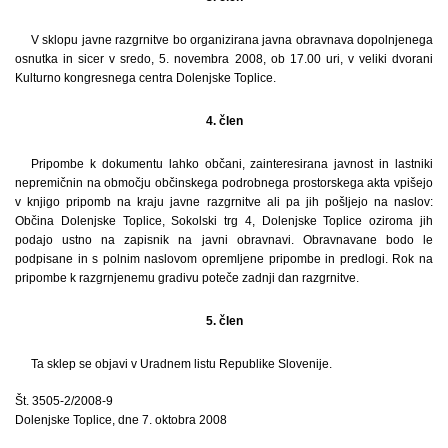
V sklopu javne razgrnitve bo organizirana javna obravnava dopolnjenega
osnutka in sicer v sredo, 5. novembra 2008, ob 17.00 uri, v veliki dvorani
Kulturno kongresnega centra Dolenjske Toplice.
4. člen
Pripombe k dokumentu lahko občani, zainteresirana javnost in lastniki
nepremičnin na območju občinskega podrobnega prostorskega akta vpišejo
v knjigo pripomb na kraju javne razgrnitve ali pa jih pošljejo na naslov:
Občina Dolenjske Toplice, Sokolski trg 4, Dolenjske Toplice oziroma jih
podajo ustno na zapisnik na javni obravnavi. Obravnavane bodo le
podpisane in s polnim naslovom opremljene pripombe in predlogi. Rok na
pripombe k razgrnjenemu gradivu poteče zadnji dan razgrnitve.
5. člen
Ta sklep se objavi v Uradnem listu Republike Slovenije.
Št. 3505-2/2008-9
Dolenjske Toplice, dne 7. oktobra 2008