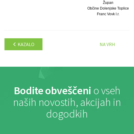
Župan
Občine Dolenjske Toplice
Franc Vovk l.r.
KAZALO
NA VRH
Bodite obveščeni
o vseh
naših novostih, akcijah in
dogodkih