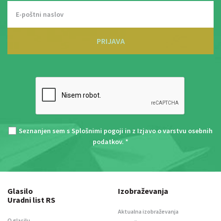
PRIJAVA
Seznanjen sem s
Splošnimi pogoji
in z
Izjavo o varstvu osebnih
podatkov
. *
Glasilo
Izobraževanja
Uradni list RS
Aktualna izobraževanja
O glasilu