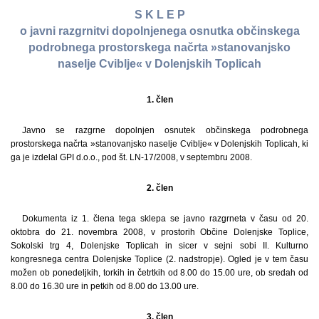
S K L E P
o javni razgrnitvi dopolnjenega osnutka občinskega
podrobnega prostorskega načrta »stanovanjsko
naselje Cviblje« v Dolenjskih Toplicah
1. člen
Javno se razgrne dopolnjen osnutek občinskega podrobnega
prostorskega načrta »stanovanjsko naselje Cviblje« v Dolenjskih Toplicah, ki
ga je izdelal GPI d.o.o., pod št. LN-17/2008, v septembru 2008.
2. člen
Dokumenta iz 1. člena tega sklepa se javno razgrneta v času od 20.
oktobra do 21. novembra 2008, v prostorih Občine Dolenjske Toplice,
Sokolski trg 4, Dolenjske Toplicah in sicer v sejni sobi II. Kulturno
kongresnega centra Dolenjske Toplice (2. nadstropje). Ogled je v tem času
možen ob ponedeljkih, torkih in četrtkih od 8.00 do 15.00 ure, ob sredah od
8.00 do 16.30 ure in petkih od 8.00 do 13.00 ure.
3. člen