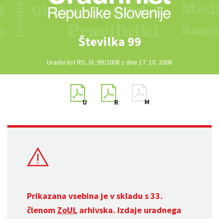
Številka 99
Uradni list RS, št. 99/2008 z dne 17. 10. 2008
Prikazana vsebina je v skladu s 33.
členom
ZoUL
arhivska. Izdaje uradnega