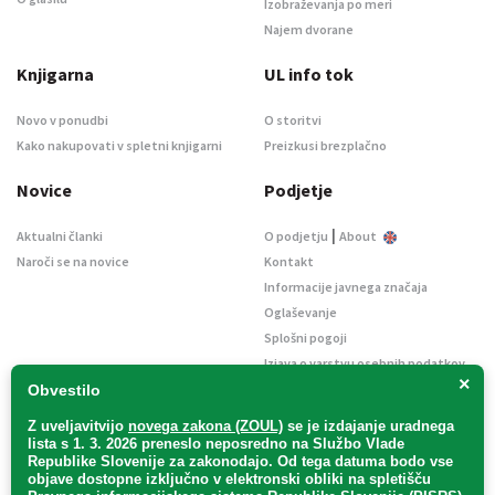
Izobraževanja po meri
Najem dvorane
Knjigarna
UL info tok
Novo v ponudbi
O storitvi
Kako nakupovati v spletni knjigarni
Preizkusi brezplačno
Novice
Podjetje
|
Aktualni članki
O podjetju
About
Naroči se na novice
Kontakt
Informacije javnega značaja
Oglaševanje
Splošni pogoji
Izjava o varstvu osebnih podatkov
×
E-dražbe
Obvestilo
Z uveljavitvijo
novega zakona (ZOUL)
se je
izdajanje uradnega
lista s 1. 3. 2026 preneslo
neposredno
na Službo Vlade
Republike Slovenije za zakonodajo
. Od tega datuma bodo vse
objave dostopne izključno v elektronski obliki na spletišču