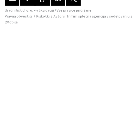
Uradni list d. o. o. – v likvidaciji / Vse pravice pridržane.
Pravna obvestila
/
Piškotki
/ Avtorji:
TriTim spletna agencija
v sodelovanju z
2Mobile