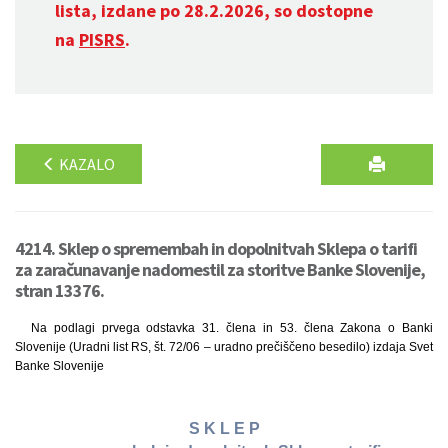
lista, izdane po 28.2.2026, so dostopne
na
PISRS
.
KAZALO
4214. Sklep o spremembah in dopolnitvah Sklepa o tarifi
za zaračunavanje nadomestil za storitve Banke Slovenije,
stran 13376.
Na podlagi prvega odstavka 31. člena in 53. člena Zakona o Banki
Slovenije (Uradni list RS, št. 72/06 – uradno prečiščeno besedilo) izdaja Svet
Banke Slovenije
S K L E P