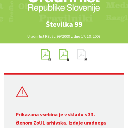
Številka 99
Uradni list RS, št. 99/2008 z dne 17. 10. 2008
Prikazana vsebina je v skladu s 33.
členom
ZoUL
arhivska. Izdaje uradnega