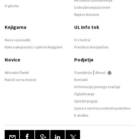
Aktualna izobraževanja
O glasilu
Izobraževanja po meri
Najem dvorane
Knjigarna
UL info tok
Novo v ponudbi
O storitvi
Kako nakupovati v spletni knjigarni
Preizkusi brezplačno
Novice
Podjetje
|
Aktualni članki
O podjetju
About
Naroči se na novice
Kontakt
Informacije javnega značaja
Oglaševanje
Splošni pogoji
Izjava o varstvu osebnih podatkov
E-dražbe