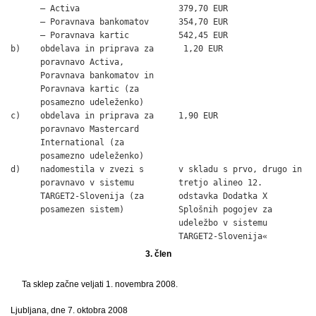
      – Activa                    379,70 EUR

      – Poravnava bankomatov      354,70 EUR

      – Poravnava kartic          542,45 EUR

b)    obdelava in priprava za      1,20 EUR

      poravnavo Activa,

      Poravnava bankomatov in

      Poravnava kartic (za

      posamezno udeleženko)

c)    obdelava in priprava za     1,90 EUR

      poravnavo Mastercard

      International (za

      posamezno udeleženko)

d)    nadomestila v zvezi s       v skladu s prvo, drugo in

      poravnavo v sistemu         tretjo alineo 12.

      TARGET2-Slovenija (za       odstavka Dodatka X

      posamezen sistem)           Splošnih pogojev za

                                  udeležbo v sistemu

                                  TARGET2-Slovenija«
3. člen
Ta sklep začne veljati 1. novembra 2008.
Ljubljana, dne 7. oktobra 2008