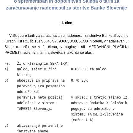
o spremembah in dopolnitvah Sklepa o tarifi za
zaračunavanje nadomestil za storitve Banke Slovenije
1. člen
V Sklepu o tarifi za zaračunavanje nadomestil za storitve Banke Slovenije
(Uradni list RS, št. 131/06, 46/07, 93/07, 3/08, 51/08 in 59/08, v nadaljevanju:
Sklep o tarifi), se v 1. členu, v poglavju »II. MEDBANČNI PLAČILNI
PROMET«, spremeni tarifna številka 8 tako, da se glasi:
»8.   Žiro kliring in SEPA IKP:

a)    nalog, zajet v Žiro       0,02 EUR za nalog

      kliring

b)    obdelava in priprava na   0,70 EUR

      poravnavo (za posamezno

      udeleženko)

      poravnava neto pozicij    v skladu s tretjo alineo 12.

      udeleženk v sistemu       odstavka Dodatka X Splošnih

      TARGET2-Slovenija         pogojev za udeležbo v

                                sistemu TARGET2-Slovenija

                                (možnost A)

c)    aktiviranje poravnalne

      jamstvene sheme
