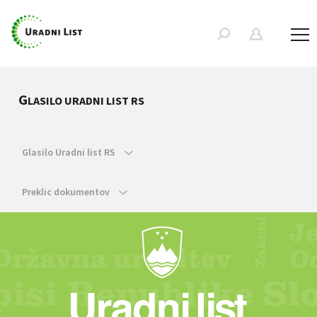
G
LASILO URADNI LIST RS
Glasilo Uradni list RS
Preklic dokumentov