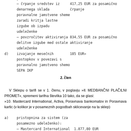
      – črpanje sredstev iz     417,25 EUR za posamično

      denarnega sklada          črpanje

      poravnalne jamstvene sheme

      zaradi kritja lastne

      izgube ob izpadu

      udeleženke

      – povzročitev aktiviranja 834,55 EUR za posamično

      delitve izgube med ostale aktiviranje

      udeleženke

d)    izvajanje mesečnih        185 EUR«

      postopkov v povezavi s

      poravnalno jamstveno shemo

      SEPA IKP
2. člen
V Sklepu o tarifi se v 1. členu, v poglavju »II. MEDBANČNI PLAČILNI
PROMET«, spremeni tarifna številka 10 tako, da se glasi:
»10. Mastercard International, Activa, Poravnava bankomatov in Poravnava
kartic (v kolikor je v posameznih pogodbah sklicevanje na ta sklep)
a)    pristopnina za sistem (za

      posamezno udeleženko):

      – Mastercard International  1.877,80 EUR
