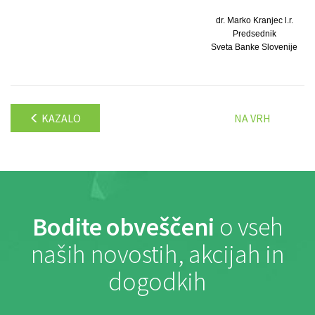
dr. Marko Kranjec l.r.
Predsednik
Sveta Banke Slovenije
KAZALO
NA VRH
Bodite obveščeni
o vseh
naših novostih, akcijah in
dogodkih