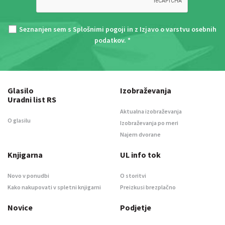
Seznanjen sem s
Splošnimi pogoji
in z
Izjavo o varstvu osebnih
podatkov
. *
Glasilo
Izobraževanja
Uradni list RS
Aktualna izobraževanja
O glasilu
Izobraževanja po meri
Najem dvorane
Knjigarna
UL info tok
Novo v ponudbi
O storitvi
Kako nakupovati v spletni knjigarni
Preizkusi brezplačno
Novice
Podjetje