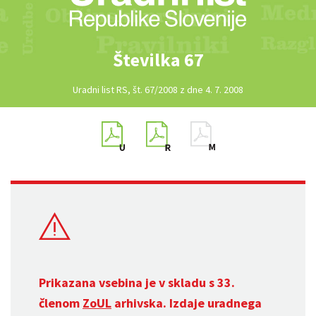
Številka 67
Uradni list RS, št. 67/2008 z dne 4. 7. 2008
Prikazana vsebina je v skladu s 33.
členom
ZoUL
arhivska. Izdaje uradnega