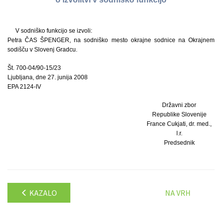
V sodniško funkcijo se izvoli:
Petra ČAS ŠPENGER, na sodniško mesto okrajne sodnice na Okrajnem
sodišču v Slovenj Gradcu.
Št. 700-04/90-15/23
Ljubljana, dne 27. junija 2008
EPA 2124-IV
Državni zbor
Republike Slovenije
France Cukjati, dr. med.,
l.r.
Predsednik
KAZALO
NA VRH