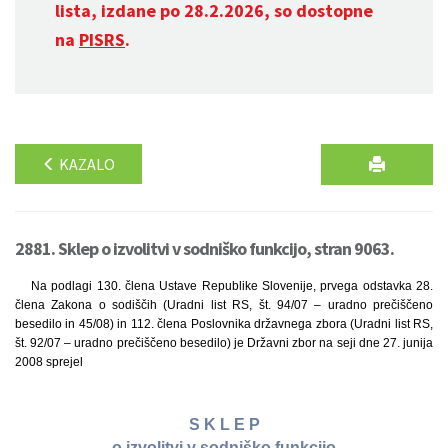
lista, izdane po 28.2.2026, so dostopne
na
PISRS
.
KAZALO
2881. Sklep o izvolitvi v sodniško funkcijo, stran 9063.
Na podlagi 130. člena Ustave Republike Slovenije, prvega odstavka 28.
člena Zakona o sodiščih (Uradni list RS, št. 94/07 – uradno prečiščeno
besedilo in 45/08) in 112. člena Poslovnika državnega zbora (Uradni list RS,
št. 92/07 – uradno prečiščeno besedilo) je Državni zbor na seji dne 27. junija
2008 sprejel
S K L E P
o izvolitvi v sodniško funkcijo