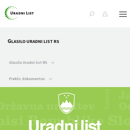
G
LASILO URADNI LIST RS
Glasilo Uradni list RS
Preklic dokumentov