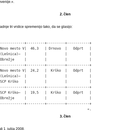
venije.«.
2. člen
adnje tri vrstice spremenijo tako, da se glasijo:
------------+---------+---------+-----------+

Novo mesto V|  46,3   | Drnovo  |   Odprt   |

(Lešnica)–  |         |         |           |

Obrežje     |         |         |           |

------------+---------+---------+-----------+

Novo mesto V|  24,2   |  Krško  |   Odprt   |

(Lešnica)–  |         |         |           |

SCP Krško   |         |         |           |

------------+---------+---------+-----------+

SCP Krško–  |  19,5   |  Krško  |   Odprt   |

Obrežje     |         |         |           |

------------+---------+---------+-----------+

                                           «.
3. člen
i 1. julija 2008.