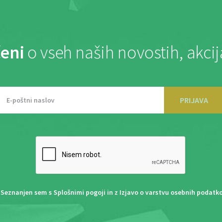
eni
o vseh naših novostih, akci
PRIJAVA
Seznanjen sem s
Splošnimi pogoji
in z
Izjavo o varstvu osebnih podatk