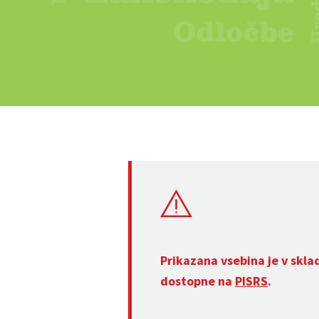
Prikazana vsebina je v skla
dostopne na
PISRS
.