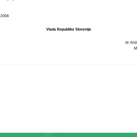
a 2008
Vlada Republike Slovenije
dr. And
M