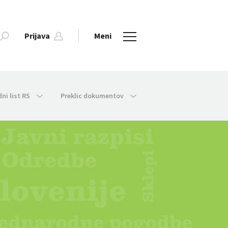
Prijava
Meni
dni list RS
Preklic dokumentov