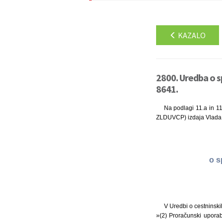
KAZALO
2800. Uredba o s
8641.
Na podlagi 11.a in 11
ZLDUVCP) izdaja Vlada 
o s
V Uredbi o cestninskih
»(2) Proračunski uporabn