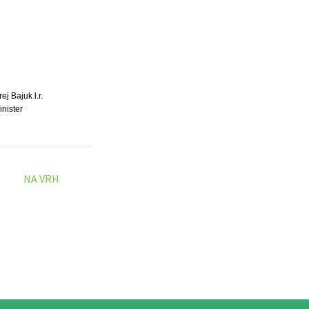
rej Bajuk l.r.
inister
NA VRH