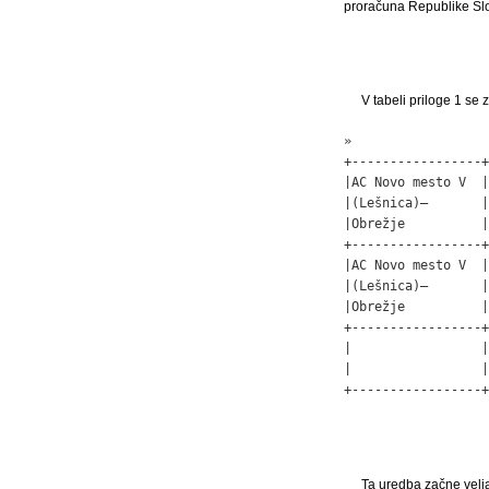
proračuna Republike Slo
V tabeli priloge 1 se z
»

+-----------------+
|AC Novo mesto V  |
|(Lešnica)–       |
|Obrežje          |
+-----------------+
|AC Novo mesto V  |
|(Lešnica)–       |
|Obrežje          |
+-----------------+
|                 |
|                 |
+-----------------+
                   
Ta uredba začne veljat