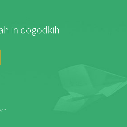
jah in dogodkih
ov
. *