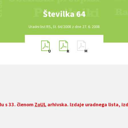
Številka 64
Uradni list RS, št. 64/2008 z dne 27. 6. 2008
du s 33. členom
ZoUL
arhivska. Izdaje uradnega lista, iz