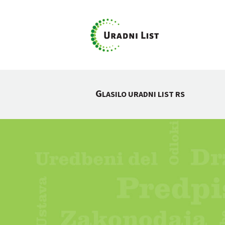
G
LASILO URADNI LIST RS