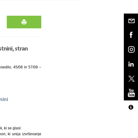
tnini, stran
esedilo, 45/08 in 57/08 –
nini
, ki se glasi:
kon, ki ureja izvrševanje