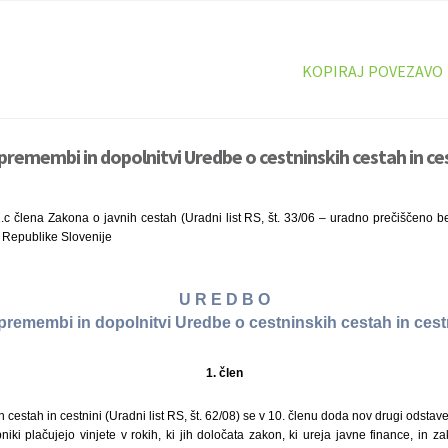
KOPIRAJ POVEZAVO
premembi in dopolnitvi Uredbe o cestninskih cestah in ces
.c člena Zakona o javnih cestah (Uradni list RS, št. 33/06 – uradno prečiščeno b
Republike Slovenije
U R E D B O
premembi in dopolnitvi Uredbe o cestninskih cestah in cest
1. člen
 cestah in cestnini (Uradni list RS, št. 62/08) se v 10. členu doda nov drugi odstavek
iki plačujejo vinjete v rokih, ki jih določata zakon, ki ureja javne finance, in za