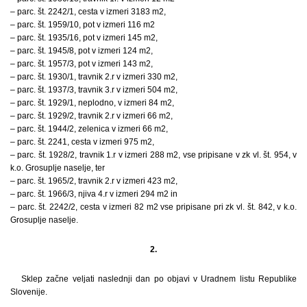
– parc. št. 2242/1, cesta v izmeri 3183 m2,
– parc. št. 1959/10, pot v izmeri 116 m2
– parc. št. 1935/16, pot v izmeri 145 m2,
– parc. št. 1945/8, pot v izmeri 124 m2,
– parc. št. 1957/3, pot v izmeri 143 m2,
– parc. št. 1930/1, travnik 2.r v izmeri 330 m2,
– parc. št. 1937/3, travnik 3.r v izmeri 504 m2,
– parc. št. 1929/1, neplodno, v izmeri 84 m2,
– parc. št. 1929/2, travnik 2.r v izmeri 66 m2,
– parc. št. 1944/2, zelenica v izmeri 66 m2,
– parc. št. 2241, cesta v izmeri 975 m2,
– parc. št. 1928/2, travnik 1.r v izmeri 288 m2, vse pripisane v zk vl. št. 954, v
k.o. Grosuplje naselje, ter
– parc. št. 1965/2, travnik 2.r v izmeri 423 m2,
– parc. št. 1966/3, njiva 4.r v izmeri 294 m2 in
– parc. št. 2242/2, cesta v izmeri 82 m2 vse pripisane pri zk vl. št. 842, v k.o.
Grosuplje naselje.
2.
Sklep začne veljati naslednji dan po objavi v Uradnem listu Republike
Slovenije.