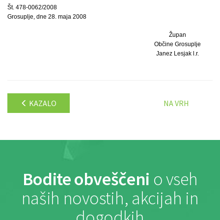
Št. 478-0062/2008
Grosuplje, dne 28. maja 2008
Župan
Občine Grosuplje
Janez Lesjak l.r.
KAZALO
NA VRH
Bodite obveščeni
o vseh
naših novostih, akcijah in
dogodkih