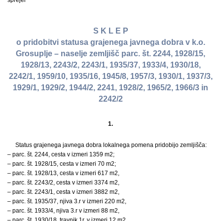
sprejel
S K L E P
o pridobitvi statusa grajenega javnega dobra v k.o.
Grosuplje – naselje zemljišč parc. št. 2244, 1928/15,
1928/13, 2243/2, 2243/1, 1935/37, 1933/4, 1930/18,
2242/1, 1959/10, 1935/16, 1945/8, 1957/3, 1930/1, 1937/3,
1929/1, 1929/2, 1944/2, 2241, 1928/2, 1965/2, 1966/3 in
2242/2
1.
Status grajenega javnega dobra lokalnega pomena pridobijo zemljišča:
– parc. št. 2244, cesta v izmeri 1359 m2;
– parc. št. 1928/15, cesta v izmeri 70 m2;
– parc. št. 1928/13, cesta v izmeri 617 m2,
– parc. št. 2243/2, cesta v izmeri 3374 m2,
– parc. št. 2243/1, cesta v izmeri 3882 m2,
– parc. št. 1935/37, njiva 3.r v izmeri 220 m2,
– parc. št. 1933/4, njiva 3.r v izmeri 88 m2,
– parc. št. 1930/18, travnik 1r. v izmeri 12 m2