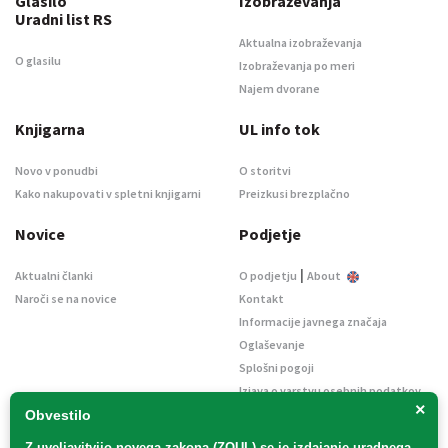
Glasilo
Izobraževanja
Uradni list RS
Aktualna izobraževanja
O glasilu
Izobraževanja po meri
Najem dvorane
Knjigarna
UL info tok
Novo v ponudbi
O storitvi
Kako nakupovati v spletni knjigarni
Preizkusi brezplačno
Novice
Podjetje
|
Aktualni članki
O podjetju
About
Naroči se na novice
Kontakt
Informacije javnega značaja
Oglaševanje
Splošni pogoji
Izjava o varstvu osebnih podatkov
×
E-dražbe
Obvestilo
Z uveljavitvijo
novega zakona (ZOUL)
se je
izdajanje uradnega