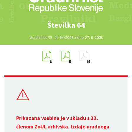
Številka 64
Uradni list RS, št. 64/2008 z dne 27. 6. 2008
Prikazana vsebina je v skladu s 33.
členom
ZoUL
arhivska. Izdaje uradnega