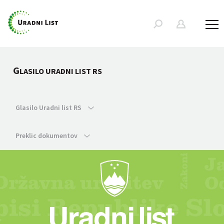
G
LASILO URADNI LIST RS
Glasilo Uradni list RS
Preklic dokumentov