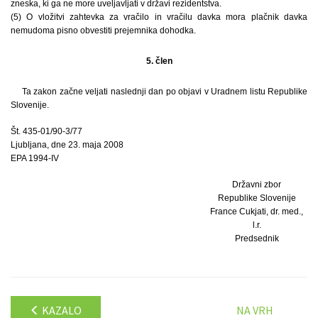
zneska, ki ga ne more uveljavljati v državi rezidentstva.
(5) O vložitvi zahtevka za vračilo in vračilu davka mora plačnik davka
nemudoma pisno obvestiti prejemnika dohodka.
5. člen
Ta zakon začne veljati naslednji dan po objavi v Uradnem listu Republike
Slovenije.
Št. 435-01/90-3/77
Ljubljana, dne 23. maja 2008
EPA 1994-IV
Državni zbor
Republike Slovenije
France Cukjati, dr. med.,
l.r.
Predsednik
KAZALO
NA VRH