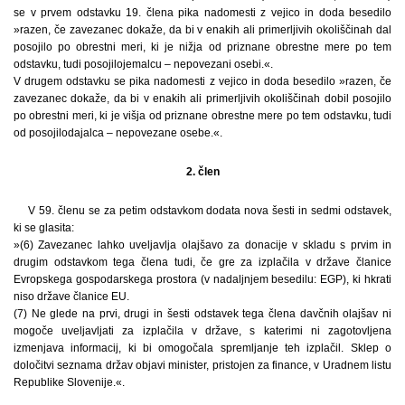
se v prvem odstavku 19. člena pika nadomesti z vejico in doda besedilo
»razen, če zavezanec dokaže, da bi v enakih ali primerljivih okoliščinah dal
posojilo po obrestni meri, ki je nižja od priznane obrestne mere po tem
odstavku, tudi posojilojemalcu – nepovezani osebi.«.
V drugem odstavku se pika nadomesti z vejico in doda besedilo »razen, če
zavezanec dokaže, da bi v enakih ali primerljivih okoliščinah dobil posojilo
po obrestni meri, ki je višja od priznane obrestne mere po tem odstavku, tudi
od posojilodajalca – nepovezane osebe.«.
2. člen
V 59. členu se za petim odstavkom dodata nova šesti in sedmi odstavek,
ki se glasita:
»(6) Zavezanec lahko uveljavlja olajšavo za donacije v skladu s prvim in
drugim odstavkom tega člena tudi, če gre za izplačila v države članice
Evropskega gospodarskega prostora (v nadaljnjem besedilu: EGP), ki hkrati
niso države članice EU.
(7) Ne glede na prvi, drugi in šesti odstavek tega člena davčnih olajšav ni
mogoče uveljavljati za izplačila v države, s katerimi ni zagotovljena
izmenjava informacij, ki bi omogočala spremljanje teh izplačil. Sklep o
določitvi seznama držav objavi minister, pristojen za finance, v Uradnem listu
Republike Slovenije.«.