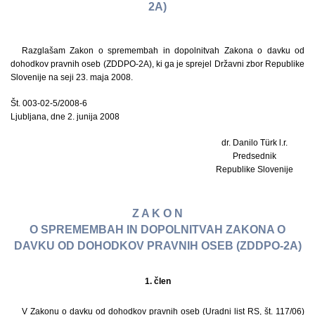
2A)
Razglašam Zakon o spremembah in dopolnitvah Zakona o davku od
dohodkov pravnih oseb (ZDDPO-2A), ki ga je sprejel Državni zbor Republike
Slovenije na seji 23. maja 2008.
Št. 003-02-5/2008-6
Ljubljana, dne 2. junija 2008
dr. Danilo Türk l.r.
Predsednik
Republike Slovenije
Z A K O N
O SPREMEMBAH IN DOPOLNITVAH ZAKONA O
DAVKU OD DOHODKOV PRAVNIH OSEB (ZDDPO-2A)
1. člen
V Zakonu o davku od dohodkov pravnih oseb (Uradni list RS, št. 117/06)