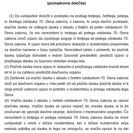
(postopkovna določba)
(1) Do uveljavitve določb o postopku na podlagi tretjega, četrtega, petega
in šestega odstavka 70. člena zakona, v zakonu, ki ureja davčni postopek,
plačnik davka ne odtegne davka v skladu s tretjim ali petim odstavkom 70.
člena zakona, če mu nerezident iz tretjega ali petega odstavka 70. člena
zakona izroči izjavo, da izpolnjuje pogoje iz tretjega ali petega odstavka 70.
člena zakona. K izjavi mora biti priloženo dokazilo o rezidentstvu prejemnika
za davčne namene v času izplačila. Nerezident lahko v primerih, ko plačnik
davka izplačuje dohodek v rednih časovnih presledkih, predloži izjavo iz
prejšnjega stavka za časovno obdobje enega leta.
(2) Plačnik davka mora izjavo in dokazila iz prejšnjega odstavka hraniti deset
let in jo na zahtevo predložiti davčnemu organu.
(3) Zahtevek za vračilo davka v skladu s četrtim odstavkom 70. člena zakona
vloži pri davčnem organu v roku petih let od plačila davka plačnik davka in k
vlogi priloži ustrezno izjavo in potrdilo o rezidentstvu iz prvega odstavka tega
člena.
(4) Vračilo davka v skladu s četrtim odstavkom 70. člena zakona se opravi
plačniku davka. Vračilo davka se opravi največ do zneska davka, ki bi bil
izračunan ob uporabi davčne stopnje, določene z mednarodno pogodbo. Če
nerezident iz tretjega in petega odstavka 70. člena zakona davka ne more
uveljavljati v celoti v državi rezidentstva, ker v državi rezidenstva velja
metoda odbitka od davka, ki tega ne omogoča, se vračilo opravi le za del