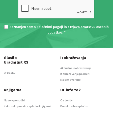
Seznanjen sem s
Splošnimi pogoji
in z
Izjavo o varstvu osebnih
podatkov
. *
Glasilo
Izobraževanja
Uradni list RS
Aktualna izobraževanja
O glasilu
Izobraževanja po meri
Najem dvorane
Knjigarna
UL info tok
Novo v ponudbi
O storitvi
Kako nakupovati v spletni knjigarni
Preizkusi brezplačno