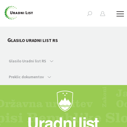
G
LASILO URADNI LIST RS
Glasilo Uradni list RS
Preklic dokumentov