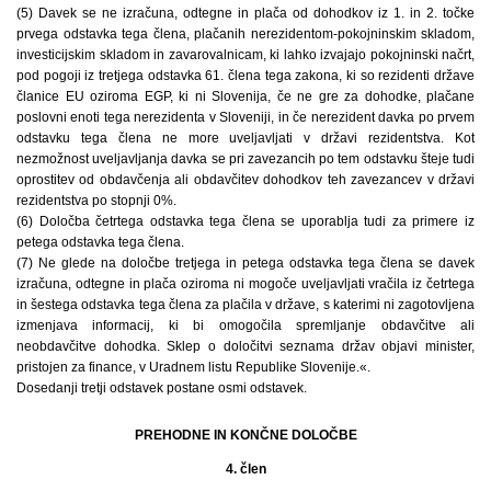
(5) Davek se ne izračuna, odtegne in plača od dohodkov iz 1. in 2. točke
prvega odstavka tega člena, plačanih nerezidentom-pokojninskim skladom,
investicijskim skladom in zavarovalnicam, ki lahko izvajajo pokojninski načrt,
pod pogoji iz tretjega odstavka 61. člena tega zakona, ki so rezidenti države
članice EU oziroma EGP, ki ni Slovenija, če ne gre za dohodke, plačane
poslovni enoti tega nerezidenta v Sloveniji, in če nerezident davka po prvem
odstavku tega člena ne more uveljavljati v državi rezidentstva. Kot
nezmožnost uveljavljanja davka se pri zavezancih po tem odstavku šteje tudi
oprostitev od obdavčenja ali obdavčitev dohodkov teh zavezancev v državi
rezidentstva po stopnji 0%.
(6) Določba četrtega odstavka tega člena se uporablja tudi za primere iz
petega odstavka tega člena.
(7) Ne glede na določbe tretjega in petega odstavka tega člena se davek
izračuna, odtegne in plača oziroma ni mogoče uveljavljati vračila iz četrtega
in šestega odstavka tega člena za plačila v države, s katerimi ni zagotovljena
izmenjava informacij, ki bi omogočila spremljanje obdavčitve ali
neobdavčitve dohodka. Sklep o določitvi seznama držav objavi minister,
pristojen za finance, v Uradnem listu Republike Slovenije.«.
Dosedanji tretji odstavek postane osmi odstavek.
PREHODNE IN KONČNE DOLOČBE
4. člen