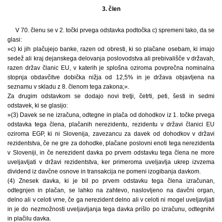
3. člen
V 70. členu se v 2. točki prvega odstavka podtočka c) spremeni tako, da se
glasi:
»c) ki jih plačujejo banke, razen od obresti, ki so plačane osebam, ki imajo
sedež ali kraj dejanskega delovanja poslovodstva ali prebivališče v državah,
razen držav članic EU, v katerih je splošna oziroma povprečna nominalna
stopnja obdavčitve dobička nižja od 12,5% in je država objavljena na
seznamu v skladu z 8. členom tega zakona;«.
Za drugim odstavkom se dodajo novi tretji, četrti, peti, šesti in sedmi
odstavek, ki se glasijo:
»(3) Davek se ne izračuna, odtegne in plača od dohodkov iz 1. točke prvega
odstavka tega člena, plačanih nerezidentu, rezidentu v državi članici EU
oziroma EGP, ki ni Slovenija, zavezancu za davek od dohodkov v državi
rezidentstva, če ne gre za dohodke, plačane poslovni enoti tega nerezidenta
v Sloveniji, in če nerezident davka po prvem odstavku tega člena ne more
uveljavljati v državi rezidentstva, ker primeroma uveljavlja ukrep izvzema
dividend iz davčne osnove in transakcija ne pomeni izogibanja davkom.
(4) Znesek davka, ki je bil po prvem odstavku tega člena izračunan,
odtegnjen in plačan, se lahko na zahtevo, naslovljeno na davčni organ,
delno ali v celoti vrne, če ga nerezident delno ali v celoti ni mogel uveljavljati
in je do nezmožnosti uveljavljanja tega davka prišlo po izračunu, odtegnitvi
in plačilu davka.