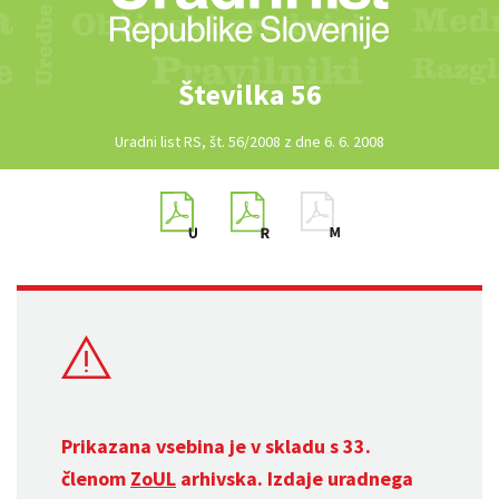
Številka 56
Uradni list RS, št. 56/2008 z dne 6. 6. 2008
Prikazana vsebina je v skladu s 33.
členom
ZoUL
arhivska. Izdaje uradnega