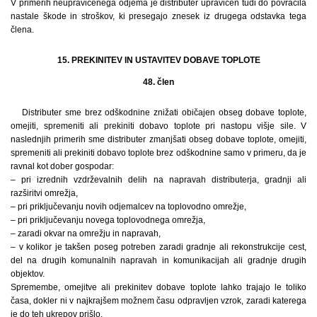
V primerih neupravičenega odjema je distributer upravičen tudi do povračila
nastale škode in stroškov, ki presegajo znesek iz drugega odstavka tega
člena.
15. PREKINITEV IN USTAVITEV DOBAVE TOPLOTE
48. člen
Distributer sme brez odškodnine znižati običajen obseg dobave toplote,
omejiti, spremeniti ali prekiniti dobavo toplote pri nastopu višje sile. V
naslednjih primerih sme distributer zmanjšati obseg dobave toplote, omejiti,
spremeniti ali prekiniti dobavo toplote brez odškodnine samo v primeru, da je
ravnal kot dober gospodar:
– pri izrednih vzdrževalnih delih na napravah distributerja, gradnji ali
razširitvi omrežja,
– pri priključevanju novih odjemalcev na toplovodno omrežje,
– pri priključevanju novega toplovodnega omrežja,
– zaradi okvar na omrežju in napravah,
– v kolikor je takšen poseg potreben zaradi gradnje ali rekonstrukcije cest,
del na drugih komunalnih napravah in komunikacijah ali gradnje drugih
objektov.
Spremembe, omejitve ali prekinitev dobave toplote lahko trajajo le toliko
časa, dokler ni v najkrajšem možnem času odpravljen vzrok, zaradi katerega
je do teh ukrepov prišlo.