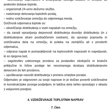
prekinitvi dobave toplote,
– organizirati 24-urno dežurno službo,
– nadziranje delovanja toplotnih postaj,
– redno vzdrževanje omrežja do odjemnega mesta.
Dolžnosti odjemalca toplote so:
– obveščanje distributerja o vseh napakah na omrežju,
– da zaradi opravljanja dejavnosti distributerja dovolijo distributerju (in z
distributerjeve strani pooblaščenim osebam), da opravijo popravila in
vzdrževalna dela na omrežju, ki poteka na zemljišču ali v prostorih
odjemalca,
– odprava napak in pomanjkljivosti na toplovodnih napravah in napeljavah,
ki so njegova last,
– zagotovitev ustreznega prostora za postavitev obstoječe in bodoče
priključne in hišne postaje ter neoviranega dostopa distributerjevim
delavcem do teh prostorov,
– upoštevanje navodil distributerja v primeru omejitve porabe.
Odjemalec je odgovoren za svoje naprave in je dolžan poveriti vzdrževalne
in konstrukcijske posege podjetjem, ki takšna dela lahko opravljajo v skladu
z veljavnimi predpisi.
4. VZDRŽEVANJE TOPLOTNIH NAPRAV
7. člen