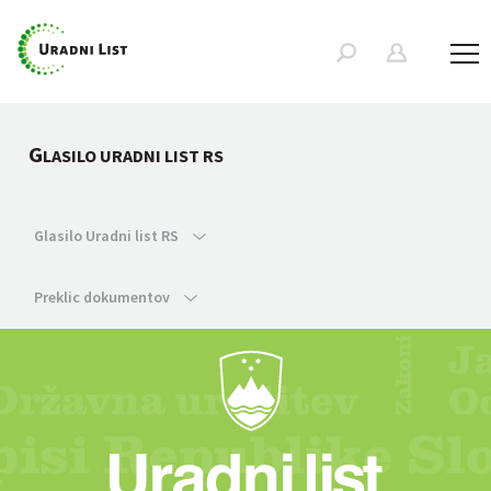
G
LASILO URADNI LIST RS
Glasilo Uradni list RS
Preklic dokumentov