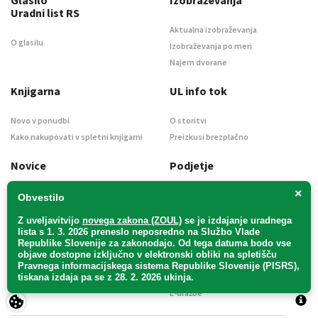
Uradni list RS
Aktualna izobraževanja
O glasilu
Izobraževanja po meri
Najem dvorane
Knjigarna
UL info tok
Novo v ponudbi
O storitvi
Kako nakupovati v spletni knjigarni
Preizkusi brezplačno
Novice
Podjetje
×
|
Aktualni članki
O podjetju
About
Obvestilo
Naroči se na novice
Kontakt
Z uveljavitvijo
novega zakona (ZOUL)
se je
izdajanje uradnega
Informacije javnega značaja
lista s 1. 3. 2026 preneslo
neposredno
na Službo Vlade
Republike Slovenije za zakonodajo
. Od tega datuma bodo vse
Oglaševanje
objave dostopne izključno v elektronski obliki na spletišču
Splošni pogoji
Pravnega informacijskega sistema Republike Slovenije (PISRS),
Izjava o varstvu osebnih podatkov
tiskana izdaja pa se z 28. 2. 2026 ukinja.
E-dražbe