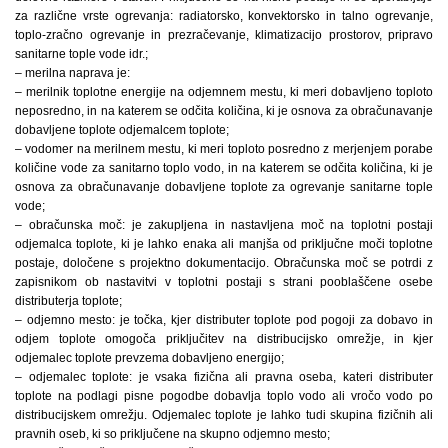
za različne vrste ogrevanja: radiatorsko, konvektorsko in talno ogrevanje,
toplo-zračno ogrevanje in prezračevanje, klimatizacijo prostorov, pripravo
sanitarne tople vode idr.;
– merilna naprava je:
– merilnik toplotne energije na odjemnem mestu, ki meri dobavljeno toploto
neposredno, in na katerem se odčita količina, ki je osnova za obračunavanje
dobavljene toplote odjemalcem toplote;
– vodomer na merilnem mestu, ki meri toploto posredno z merjenjem porabe
količine vode za sanitarno toplo vodo, in na katerem se odčita količina, ki je
osnova za obračunavanje dobavljene toplote za ogrevanje sanitarne tople
vode;
– obračunska moč: je zakupljena in nastavljena moč na toplotni postaji
odjemalca toplote, ki je lahko enaka ali manjša od priključne moči toplotne
postaje, določene s projektno dokumentacijo. Obračunska moč se potrdi z
zapisnikom ob nastavitvi v toplotni postaji s strani pooblaščene osebe
distributerja toplote;
– odjemno mesto: je točka, kjer distributer toplote pod pogoji za dobavo in
odjem toplote omogoča priključitev na distribucijsko omrežje, in kjer
odjemalec toplote prevzema dobavljeno energijo;
– odjemalec toplote: je vsaka fizična ali pravna oseba, kateri distributer
toplote na podlagi pisne pogodbe dobavlja toplo vodo ali vročo vodo po
distribucijskem omrežju. Odjemalec toplote je lahko tudi skupina fizičnih ali
pravnih oseb, ki so priključene na skupno odjemno mesto;