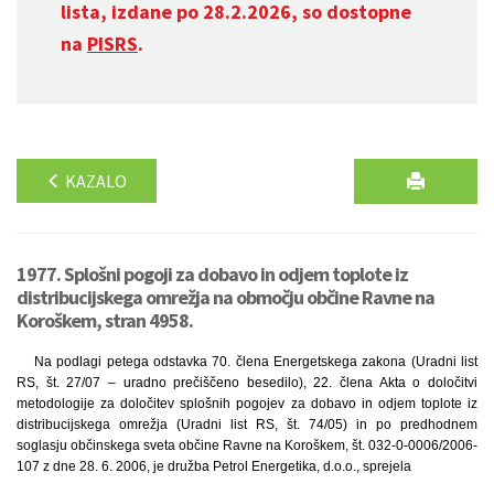
lista, izdane po 28.2.2026, so dostopne
na
PISRS
.
KAZALO
1977. Splošni pogoji za dobavo in odjem toplote iz
distribucijskega omrežja na območju občine Ravne na
Koroškem, stran 4958.
Na podlagi petega odstavka 70. člena Energetskega zakona (Uradni list
RS, št. 27/07 – uradno prečiščeno besedilo), 22. člena Akta o določitvi
metodologije za določitev splošnih pogojev za dobavo in odjem toplote iz
distribucijskega omrežja (Uradni list RS, št. 74/05) in po predhodnem
soglasju občinskega sveta občine Ravne na Koroškem, št. 032-0-0006/2006-
107 z dne 28. 6. 2006, je družba Petrol Energetika, d.o.o., sprejela