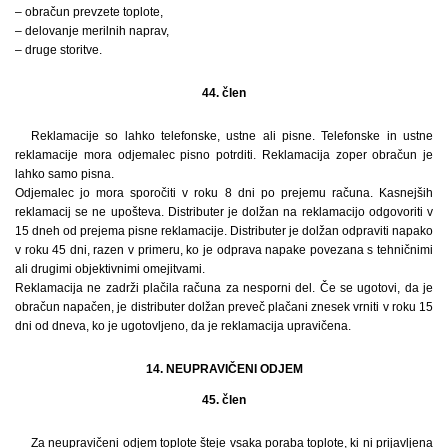
– obračun prevzete toplote,
– delovanje merilnih naprav,
– druge storitve.
44. člen
Reklamacije so lahko telefonske, ustne ali pisne. Telefonske in ustne
reklamacije mora odjemalec pisno potrditi. Reklamacija zoper obračun je
lahko samo pisna.
Odjemalec jo mora sporočiti v roku 8 dni po prejemu računa. Kasnejših
reklamacij se ne upošteva. Distributer je dolžan na reklamacijo odgovoriti v
15 dneh od prejema pisne reklamacije. Distributer je dolžan odpraviti napako
v roku 45 dni, razen v primeru, ko je odprava napake povezana s tehničnimi
ali drugimi objektivnimi omejitvami.
Reklamacija ne zadrži plačila računa za nesporni del. Če se ugotovi, da je
obračun napačen, je distributer dolžan preveč plačani znesek vrniti v roku 15
dni od dneva, ko je ugotovljeno, da je reklamacija upravičena.
14. NEUPRAVIČENI ODJEM
45. člen
Za neupravičeni odjem toplote šteje vsaka poraba toplote, ki ni prijavljena