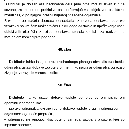
Distributer je dolžan vsa načrtovana dela praviloma izvajati izven kurilne
sezone, za morebitne prekinitve pa upoštevajoč vse objektivne okoliščine
izbrati čas, ki po njegovi presoji najmanj prizadene odjemalce.
Ravnanje po načelu dobrega gospodarja iz prvega odstavka, odpravo
vzrokov v najkrajšem možnem času iz drugega odstavka in upoštevanje vseh
objektivnih okoliščin iz tretjega odstavka presoja komisija za nadzor nad
izvajanjem koncesijske pogodbe.
49. člen
Distributer lahko takoj in brez predhodnega pisnega obvestila na stroške
odjemalca ustavi dobavo toplote v primerih, ko naprave odjemalca ogrožajo
življenje, zdravje in varnost okolice.
50. člen
Distributer lahko ustavi dobavo toplote po predhodnem pismenem
opominu v primerih, ko:
– naprave odjemalca ovirajo redno dobavo toplote drugim odjemalcem in
odjemalec tega noče preprečiti,
– odjemalec ne omogoči distributerju varnega vstopa v prostore, kjer so
toplotne naprave,