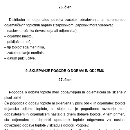
26. člen
Distributer in odjemalec potrdita začetek obratovanja ali spremembo
odjemalčevih toplotnih naprav z zapisnikom. Zapisnik mora vsebovati:
– naslov naročnika (investitorja ali odjemalca),
– odjemno mesto,
– priključno moč,
– tip toplotnega merilnika,
– začetno stanje merilnika,
– datum priključitve.
9. SKLEPANJE POGODB O DOBAVI IN ODJEMU
27. člen
Pogodba o dobavi toplote med dobaviteljem in odjemalcem se sklene v
pisni obliki.
Če pogodba o dobavi toplote ni sklenjena v pisni obliki in odjemalec toplote
dejansko odjema toploto, se šteje, da je pogodbeno razmerje med
dobaviteljem in odjemalcem nastalo z dnem dobave toplote. V tem primeru
sta odjemalec in dejanski uporabnik toplote odgovorna za nastale
obveznosti dobave toplote v skladu z določili Pogojev.