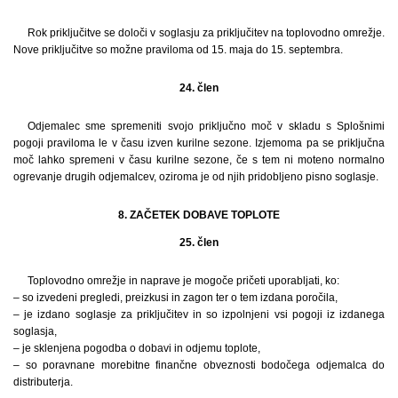
Rok priključitve se določi v soglasju za priključitev na toplovodno omrežje.
Nove priključitve so možne praviloma od 15. maja do 15. septembra.
24. člen
Odjemalec sme spremeniti svojo priključno moč v skladu s Splošnimi
pogoji praviloma le v času izven kurilne sezone. Izjemoma pa se priključna
moč lahko spremeni v času kurilne sezone, če s tem ni moteno normalno
ogrevanje drugih odjemalcev, oziroma je od njih pridobljeno pisno soglasje.
8. ZAČETEK DOBAVE TOPLOTE
25. člen
Toplovodno omrežje in naprave je mogoče pričeti uporabljati, ko:
– so izvedeni pregledi, preizkusi in zagon ter o tem izdana poročila,
– je izdano soglasje za priključitev in so izpolnjeni vsi pogoji iz izdanega
soglasja,
– je sklenjena pogodba o dobavi in odjemu toplote,
– so poravnane morebitne finančne obveznosti bodočega odjemalca do
distributerja.