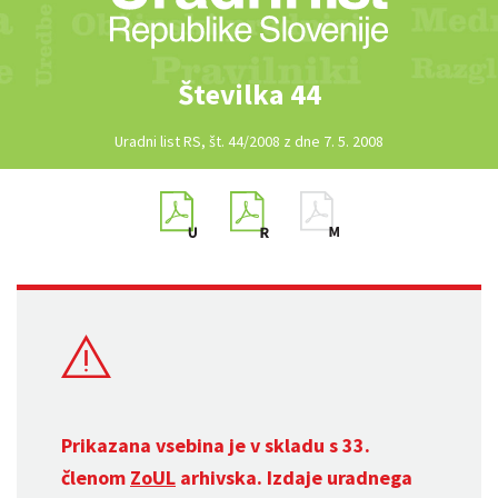
Številka 44
Uradni list RS, št. 44/2008 z dne 7. 5. 2008
Prikazana vsebina je v skladu s 33.
členom
ZoUL
arhivska. Izdaje uradnega