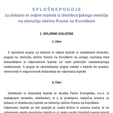
S P L O Š N E P O G O J E
za dobavo in odjem toplote iz distribucijskega omrežja
na območju občine Ravne na Koroškem
1. SPLOŠNE DOLOČBE
1. člen
S splošnimi pogoji za dobavo in odjem toplote (v nadaljnjem besedilu:
pogoji) na območju občine Ravne na Koroškem se urejajo razmerja med
dobaviteljem in odjemalcem toplote na vseh področjih medsebojnega
sodelovanja. S pogoji se opredeljujejo pogoji oskrbe s toploto ter pravice,
obveznosti in odgovornosti dobavitelja ter odjemalca toplote.
2. člen
Distributer in dobavitelj toplote je družba Petrol Energetika, d.o.o. (v
nadaljnjem besedilu: distributer), ki ji je podeljena izključna pravica za
dobavo in distribucijo toplote na območju občine Ravne na Koroškem.
Odjemalec toplote po teh pogojih je vsaka fizična in pravna oseba, ki na
odjemnem mestu prevzema toploto in jo preko svojih toplotnih naprav koristi