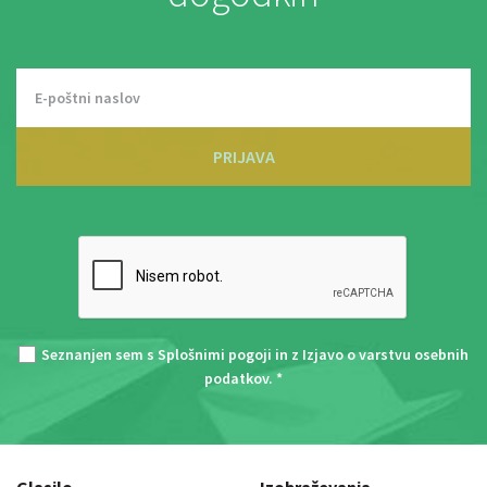
PRIJAVA
Seznanjen sem s
Splošnimi pogoji
in z
Izjavo o varstvu osebnih
podatkov
. *
Glasilo
Izobraževanja