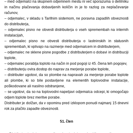
– med odjemalci na skupnem odjemnem mestu ni več sporazuma o delilniku
in načinu plačevanja dobavljenih količin in je to razlog za neplačevanje
računov,
– odjemalec, v skladu s Tarifnim sistemom, ne poravna zapadlih obveznosti
do distributerja,
– odjemalec pisno ne obvesti distributerja o vseh spremembah na internih
instalacijah,
– odjemalec pisno ne obvesti distributerja o lastninskih in statusnih
spremembah, ki vplivajo na razmerje med odjemalcem in distributerjem,
– odjemalec ne sklene pisne pogodbe z distributerjem o dobavi in distribuciji
toplote,
– odjemalec porablja toploto na način in pod pogoji iz 45. člena teh pogojev,
– distributerju ovira dostop do naprav za merjenje porabe toplote,
– distributer ugotovi, da so plombe na napravah za merjenje porabe toplote
ali plombe, ki so bile postavljene na elementih toplovodne instalacije,
poškodovane ali nasilno odstranjene,
– se ugotovi, da so na toplovodni napeljavi odjemalca odcepi, ki omogočajo
odjem toplote brez meritve porabe.
Distributer je dolžan, da v opominu pred izklopom ponudi najmanj 15 dnevni
rok za plačilo zapadle obveznosti.
51. člen