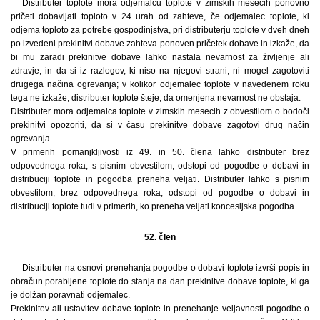
Distributer toplote mora odjemalcu toplote v zimskih mesecih ponovno
pričeti dobavljati toploto v 24 urah od zahteve, če odjemalec toplote, ki
odjema toploto za potrebe gospodinjstva, pri distributerju toplote v dveh dneh
po izvedeni prekinitvi dobave zahteva ponoven pričetek dobave in izkaže, da
bi mu zaradi prekinitve dobave lahko nastala nevarnost za življenje ali
zdravje, in da si iz razlogov, ki niso na njegovi strani, ni mogel zagotoviti
drugega načina ogrevanja; v kolikor odjemalec toplote v navedenem roku
tega ne izkaže, distributer toplote šteje, da omenjena nevarnost ne obstaja.
Distributer mora odjemalca toplote v zimskih mesecih z obvestilom o bodoči
prekinitvi opozoriti, da si v času prekinitve dobave zagotovi drug način
ogrevanja.
V primerih pomanjkljivosti iz 49. in 50. člena lahko distributer brez
odpovednega roka, s pisnim obvestilom, odstopi od pogodbe o dobavi in
distribuciji toplote in pogodba preneha veljati. Distributer lahko s pisnim
obvestilom, brez odpovednega roka, odstopi od pogodbe o dobavi in
distribuciji toplote tudi v primerih, ko preneha veljati koncesijska pogodba.
52. člen
Distributer na osnovi prenehanja pogodbe o dobavi toplote izvrši popis in
obračun porabljene toplote do stanja na dan prekinitve dobave toplote, ki ga
je dolžan poravnati odjemalec.
Prekinitev ali ustavitev dobave toplote in prenehanje veljavnosti pogodbe o