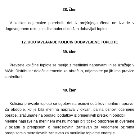
38. člen
V kolikor odjemalec potrebnih del iz prejšnjega člena ne izvede v
dogovorjenem roku, mu distributer ni dolžan dobavljati toplote.
12. UGOTAVLJANJE KOLIČIN DOBAVLJENE TOPLOTE
39. člen
Prevzete količine toplote se merijo z merilnimi napravami in se izražajo v
MWh. Distributer določa elemente za obračun, odjemalec pa jih ima pravico
kontrolirati.
40. člen
Količina prevzete toplote se ugotovi na osnovi odčitkov merilne naprave.
Za obdobje, ko je bila merilna naprava v okvari, pa na osnovi ocenjene
porabe, izračunane na podlagi podatkov iz primerljivih preteklih obdobij.
Merilne naprave na merilnem mestu morajo biti tipsko odobrene in overjene
v skladu s predpisom o meroslovnih zahtevah za vodomere oziroma
predpisom o meroslovnih zahtevah za merilnike toplotne energije.