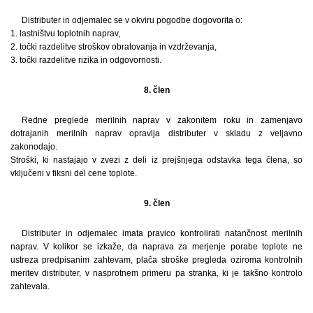
Distributer in odjemalec se v okviru pogodbe dogovorita o:
1. lastništvu toplotnih naprav,
2. točki razdelitve stroškov obratovanja in vzdrževanja,
3. točki razdelitve rizika in odgovornosti.
8. člen
Redne preglede merilnih naprav v zakonitem roku in zamenjavo
dotrajanih merilnih naprav opravlja distributer v skladu z veljavno
zakonodajo.
Stroški, ki nastajajo v zvezi z deli iz prejšnjega odstavka tega člena, so
vključeni v fiksni del cene toplote.
9. člen
Distributer in odjemalec imata pravico kontrolirati natančnost merilnih
naprav. V kolikor se izkaže, da naprava za merjenje porabe toplote ne
ustreza predpisanim zahtevam, plača stroške pregleda oziroma kontrolnih
meritev distributer, v nasprotnem primeru pa stranka, ki je takšno kontrolo
zahtevala.