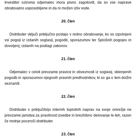
Investitor oziroma odjemalec mora pisno zagotoviti, da so vse naprave
obratovalno usposobljene in da ni možen izliv vode.
20. člen
Distributer vključi priključno postajo v redno obratovanje, ko so izpolnjeni
vsi pogoji iz izdanih soglasij, pogodb, sporazumov ter Splošnih pogojev in
dovoljenj, izdanih na podlagi zakonov.
21. člen
Odjemalec v celoti prevzame pravice in obveznosti iz soglasij, sklenjenih
pogodb in sporazumov njegovih pravnih predhodnikov, ki so ga o tem dolžni
seznaniti.
22. člen
Distributer s priključitvijo internih toplotnih naprav na svoje omrežje ne
prevzame jamstva za pravilnost izvedbe in brezhibno delovanje le-teh, razen
če motnje povzroči distributer.
23. člen