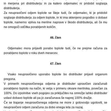
in merjena pri distributerju in za katero odjemalec ni pridobil soglasja
distributerja.
Za neupravičeni odjem toplote se šteje tudi, če odjemalec, ki je pridobil
soglasje distributerja za odjem toplote, in ki ima sklenjeno pogodbo o dobavi
toplote, namerno vpliva na merilne naprave v škodo distributerja, ali če mu
ne omogoči odčitka porabljenih količin.
46. člen
Odjemalec mora prijaviti porabo toplote tudi, če ne prejme računa za
porabljeno toploto v roku dveh mesecev.
47. člen
Vsako neupravičeno uporabo toplote bo distributer prijavil organom
pregona.
V primerih neupravičenega odjema je distributer upravičen zaračunati
porabljeno toploto na način, ki velja v primeru okvare merilnika, povečan za
100%. Do izpolnitve vseh pogojev za priključitev na omrežje lahko distributer
ustavi dobavo toplote ali pa jo zaračunava še naprej 100% dražje.
Če se trajanje neupravičenega odjema ne more z gotovostjo ugotoviti, se
neupravičeni odjem zaračuna za dobo enega leta za nazaj.