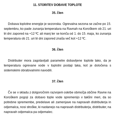
11. STORITEV DOBAVE TOPLOTE
35. člen
Dobava toplotne energije je sezonska. Ogrevalna sezona se začne po 15.
septembru, ko pade zunanja temperatura na Ravnah na Koroškem ob 21. uri
tri dni zapored na +12 ºC ali manj ter se konča od 1. do 15. maja, ko zunanja
temperatura ob 21. uri tri dni zapored znaša več kot +12 ºC.
36. člen
Distributer mora zagotavljati parametre dobavljene toplote tako, da je
temperatura ogrevane vode v toplotni postaji taka, kot je določena s
sistemskimi obratovalnimi navodili.
37. člen
Če se v skladu z dolgoročnim razvojem oskrbe območja občine Ravne na
Koroškem pogoji za dobavo tople vode spremenijo v takšni meri, da so
potrebne spremembe, predelave ali zamenjave na napravah distributerja in
odjemalca, nosi stroške, ki nastanejo na napravah distributerja, distributer, na
napravah odjemalca pa odjemalec.