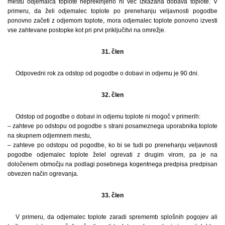
mestu odjemalca toplote neprekinjeno ni več izkazana dobava toplote. V
primeru, da želi odjemalec toplote po prenehanju veljavnosti pogodbe
ponovno začeti z odjemom toplote, mora odjemalec toplote ponovno izvesti
vse zahtevane postopke kot pri prvi priključitvi na omrežje.
31. člen
Odpovedni rok za odstop od pogodbe o dobavi in odjemu je 90 dni.
32. člen
Odstop od pogodbe o dobavi in odjemu toplote ni mogoč v primerih:
– zahteve po odstopu od pogodbe s strani posameznega uporabnika toplote
na skupnem odjemnem mestu,
– zahteve po odstopu od pogodbe, ko bi se tudi po prenehanju veljavnosti
pogodbe odjemalec toplote želel ogrevati z drugim virom, pa je na
določenem območju na podlagi posebnega kogentnega predpisa predpisan
obvezen način ogrevanja.
33. člen
V primeru, da odjemalec toplote zaradi sprememb splošnih pogojev ali