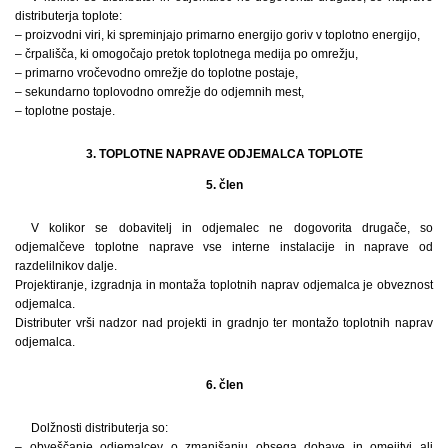
distributerja toplote:
– proizvodni viri, ki spreminjajo primarno energijo goriv v toplotno energijo,
– črpališča, ki omogočajo pretok toplotnega medija po omrežju,
– primarno vročevodno omrežje do toplotne postaje,
– sekundarno toplovodno omrežje do odjemnih mest,
– toplotne postaje.
3. TOPLOTNE NAPRAVE ODJEMALCA TOPLOTE
5. člen
V kolikor se dobavitelj in odjemalec ne dogovorita drugače, so
odjemalčeve toplotne naprave vse interne instalacije in naprave od
razdelilnikov dalje.
Projektiranje, izgradnja in montaža toplotnih naprav odjemalca je obveznost
odjemalca.
Distributer vrši nadzor nad projekti in gradnjo ter montažo toplotnih naprav
odjemalca.
6. člen
Dolžnosti distributerja so:
– obveščanje odjemalcev o zmanjšanju obsega dobave in omejitvi ali