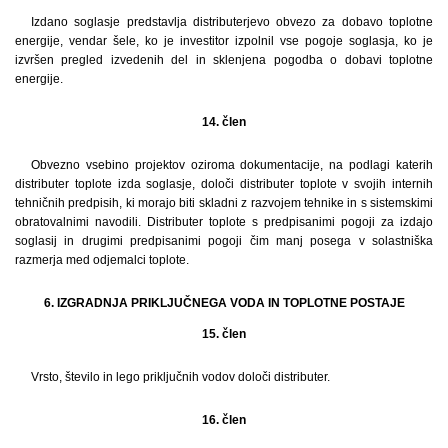
Izdano soglasje predstavlja distributerjevo obvezo za dobavo toplotne
energije, vendar šele, ko je investitor izpolnil vse pogoje soglasja, ko je
izvršen pregled izvedenih del in sklenjena pogodba o dobavi toplotne
energije.
14. člen
Obvezno vsebino projektov oziroma dokumentacije, na podlagi katerih
distributer toplote izda soglasje, določi distributer toplote v svojih internih
tehničnih predpisih, ki morajo biti skladni z razvojem tehnike in s sistemskimi
obratovalnimi navodili. Distributer toplote s predpisanimi pogoji za izdajo
soglasij in drugimi predpisanimi pogoji čim manj posega v solastniška
razmerja med odjemalci toplote.
6. IZGRADNJA PRIKLJUČNEGA VODA IN TOPLOTNE POSTAJE
15. člen
Vrsto, število in lego priključnih vodov določi distributer.
16. člen