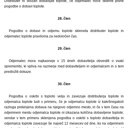
Distributer ni dolžan dobavljati toplote, če odjemalec noče skleniti pisne
pogodbe o dobavi toplote.
28. člen
Pogodbo o dobavi in odjemu toplote skleneta distributer toplote in
odjemalec toplote praviloma za nedoločen čas.
29. člen
Odjemalec mora najkasneje v 15 dneh dobavitelja obvestiti o vsaki
spremembi, ki vpliva na razmerje med dobaviteljem in odjemalcem in o tem
predložiti dokaze.
30. člen
Pogodba o oskrbi s toploto velja in zavezuje distributerja toplote in
odjemalca toplote tudi v primeru, če je odjemalcu toplote iz kakršnegakoli
razloga prekinjena dobava na njegovo odjemno mesto, in če v tem času na
odjemnem mestu odjemalca toplote ni izkazana količina dobavljene toplote;
vendar v tem primeru sklenjena pogodba o oskrbi s toploto dobavitelja in
odjemalca toplote zavezuje še največ 12 mesecev od dne, ko na odjemnem