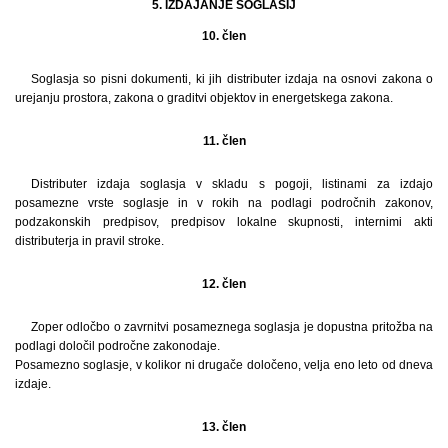
5. IZDAJANJE SOGLASIJ
10. člen
Soglasja so pisni dokumenti, ki jih distributer izdaja na osnovi zakona o
urejanju prostora, zakona o graditvi objektov in energetskega zakona.
11. člen
Distributer izdaja soglasja v skladu s pogoji, listinami za izdajo
posamezne vrste soglasje in v rokih na podlagi področnih zakonov,
podzakonskih predpisov, predpisov lokalne skupnosti, internimi akti
distributerja in pravil stroke.
12. člen
Zoper odločbo o zavrnitvi posameznega soglasja je dopustna pritožba na
podlagi določil področne zakonodaje.
Posamezno soglasje, v kolikor ni drugače določeno, velja eno leto od dneva
izdaje.
13. člen