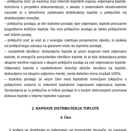
– priključna moč: je nazivna moč internih toplotnih naprav odjemalca toplote,
določena s projektno dokumentacijo, v skladu s sistemskimi obratovalnimi
navodili in s tehničnimi zahtevami distributerja toplote o priključitvi na
distribucijsko omrežje;
– priključna postaja: je del toplotne postaje, kjer odjemalec toplote prevzame
pogodbeno količino toplote. Na eno priključno postajo je lahko priključenih
več hišnih postaj;
– priključni vod: je vod, ki z energijo oskrbuje posamezno stavbo, in poteka
od priključnega odcepa na glavnem vodu do toplotne postaje;
– razdelilnik stroškov: dobavljene toplote je pisni dogovor med odjemalci
toplote, ki omogoča porazdelitev stroškov toplote, ki je bila dobavljena preko
skupne merilne naprave v skupni priključni postaji za več odjemalcev toplote.
Odjemalci toplote z razdelilnikom določijo deleže stroškov za toploto,
dobavljeno na skupno odjemno mesto, vsota deležev mora znašati 100%;
– toplotna postaja: je vezni člen med toplotnim omrežjem (vključno s
priključnim vodom) in internimi toplotnimi napravami odjemalca toplote.
Sestavljena je iz priključne in hišne postaje in s svojim delovanjem uravnava
dobavo toplote v interne toplotne naprave.
2. NAPRAVE DISTRIBUTERJA TOPLOTE
4. člen
V kolikor se distributer in odjemalec ne dogovorita drugače, so naprave