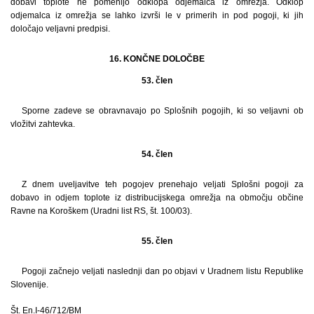
dobavi toplote ne pomenijo odklopa odjemalca iz omrežja. Odklop
odjemalca iz omrežja se lahko izvrši le v primerih in pod pogoji, ki jih
določajo veljavni predpisi.
16. KONČNE DOLOČBE
53. člen
Sporne zadeve se obravnavajo po Splošnih pogojih, ki so veljavni ob
vložitvi zahtevka.
54. člen
Z dnem uveljavitve teh pogojev prenehajo veljati Splošni pogoji za
dobavo in odjem toplote iz distribucijskega omrežja na območju občine
Ravne na Koroškem (Uradni list RS, št. 100/03).
55. člen
Pogoji začnejo veljati naslednji dan po objavi v Uradnem listu Republike
Slovenije.
Št. En.I-46/712/BM