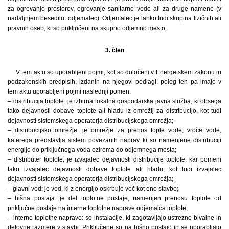
za ogrevanje prostorov, ogrevanje sanitarne vode ali za druge namene (v
nadaljnjem besedilu: odjemalec). Odjemalec je lahko tudi skupina fizičnih ali
pravnih oseb, ki so priključeni na skupno odjemno mesto.
3. člen
V tem aktu so uporabljeni pojmi, kot so določeni v Energetskem zakonu in
podzakonskih predpisih, izdanih na njegovi podlagi, poleg teh pa imajo v
tem aktu uporabljeni pojmi naslednji pomen:
– distribucija toplote: je izbirna lokalna gospodarska javna služba, ki obsega
tako dejavnosti dobave toplote ali hladu iz omrežij za distribucijo, kot tudi
dejavnosti sistemskega operaterja distribucijskega omrežja;
– distribucijsko omrežje: je omrežje za prenos tople vode, vroče vode,
katerega predstavlja sistem povezanih naprav, ki so namenjene distribuciji
energije do priključnega voda oziroma do odjemnega mesta;
– distributer toplote: je izvajalec dejavnosti distribucije toplote, kar pomeni
tako izvajalec dejavnosti dobave toplote ali hladu, kot tudi izvajalec
dejavnosti sistemskega operaterja distribucijskega omrežja;
– glavni vod: je vod, ki z energijo oskrbuje več kot eno stavbo;
– hišna postaja: je del toplotne postaje, namenjen prenosu toplote od
priključne postaje na interne toplotne naprave odjemalca toplote;
– interne toplotne naprave: so instalacije, ki zagotavljajo ustrezne bivalne in
delovne razmere v stavbi. Priključene so na hišno postajo in se uporabljajo