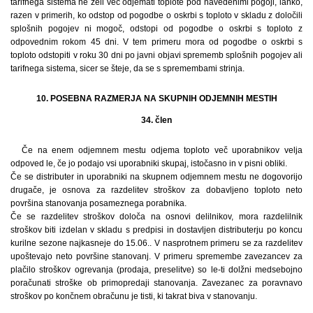
tarifnega sistema ne želi več odjemati toplote pod navedenimi pogoji, lahko,
razen v primerih, ko odstop od pogodbe o oskrbi s toploto v skladu z določili
splošnih pogojev ni mogoč, odstopi od pogodbe o oskrbi s toploto z
odpovednim rokom 45 dni. V tem primeru mora od pogodbe o oskrbi s
toploto odstopiti v roku 30 dni po javni objavi sprememb splošnih pogojev ali
tarifnega sistema, sicer se šteje, da se s spremembami strinja.
10. POSEBNA RAZMERJA NA SKUPNIH ODJEMNIH MESTIH
34. člen
Če na enem odjemnem mestu odjema toploto več uporabnikov velja
odpoved le, če jo podajo vsi uporabniki skupaj, istočasno in v pisni obliki.
Če se distributer in uporabniki na skupnem odjemnem mestu ne dogovorijo
drugače, je osnova za razdelitev stroškov za dobavljeno toploto neto
površina stanovanja posameznega porabnika.
Če se razdelitev stroškov določa na osnovi delilnikov, mora razdelilnik
stroškov biti izdelan v skladu s predpisi in dostavljen distributerju po koncu
kurilne sezone najkasneje do 15.06.. V nasprotnem primeru se za razdelitev
upoštevajo neto površine stanovanj. V primeru spremembe zavezancev za
plačilo stroškov ogrevanja (prodaja, preselitve) so le-ti dolžni medsebojno
poračunati stroške ob primopredaji stanovanja. Zavezanec za poravnavo
stroškov po končnem obračunu je tisti, ki takrat biva v stanovanju.