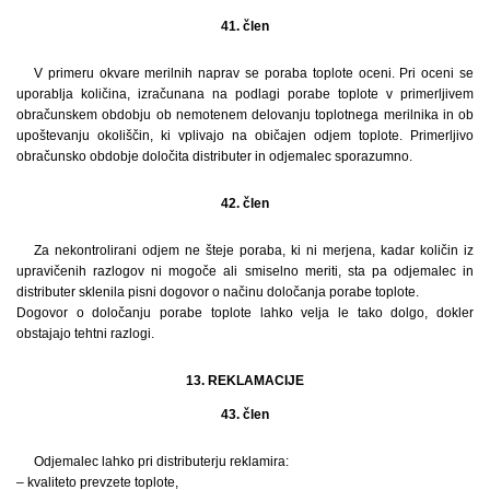
41. člen
V primeru okvare merilnih naprav se poraba toplote oceni. Pri oceni se
uporablja količina, izračunana na podlagi porabe toplote v primerljivem
obračunskem obdobju ob nemotenem delovanju toplotnega merilnika in ob
upoštevanju okoliščin, ki vplivajo na običajen odjem toplote. Primerljivo
obračunsko obdobje določita distributer in odjemalec sporazumno.
42. člen
Za nekontrolirani odjem ne šteje poraba, ki ni merjena, kadar količin iz
upravičenih razlogov ni mogoče ali smiselno meriti, sta pa odjemalec in
distributer sklenila pisni dogovor o načinu določanja porabe toplote.
Dogovor o določanju porabe toplote lahko velja le tako dolgo, dokler
obstajajo tehtni razlogi.
13. REKLAMACIJE
43. člen
Odjemalec lahko pri distributerju reklamira:
– kvaliteto prevzete toplote,