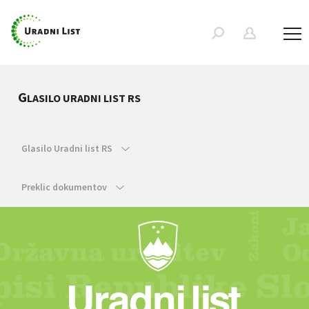
G
LASILO URADNI LIST RS
Glasilo Uradni list RS
Preklic dokumentov