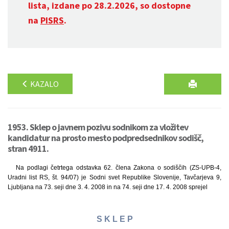
lista, izdane po 28.2.2026, so dostopne
na
PISRS
.
KAZALO
1953. Sklep o javnem pozivu sodnikom za vložitev
kandidatur na prosto mesto podpredsednikov sodišč,
stran 4911.
Na podlagi četrtega odstavka 62. člena Zakona o sodiščih (ZS-UPB-4,
Uradni list RS, št. 94/07) je Sodni svet Republike Slovenije, Tavčarjeva 9,
Ljubljana na 73. seji dne 3. 4. 2008 in na 74. seji dne 17. 4. 2008 sprejel
S K L E P