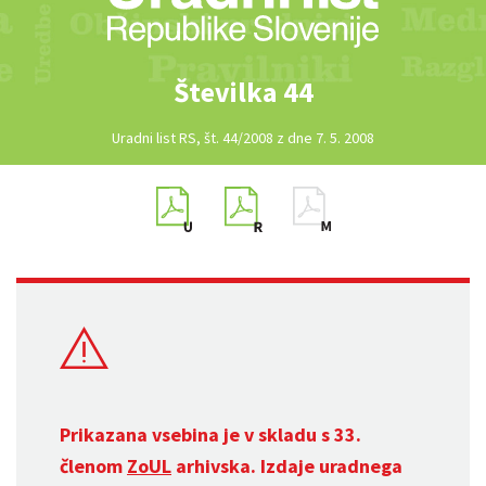
Številka 44
Uradni list RS, št. 44/2008 z dne 7. 5. 2008
Prikazana vsebina je v skladu s 33.
členom
ZoUL
arhivska. Izdaje uradnega