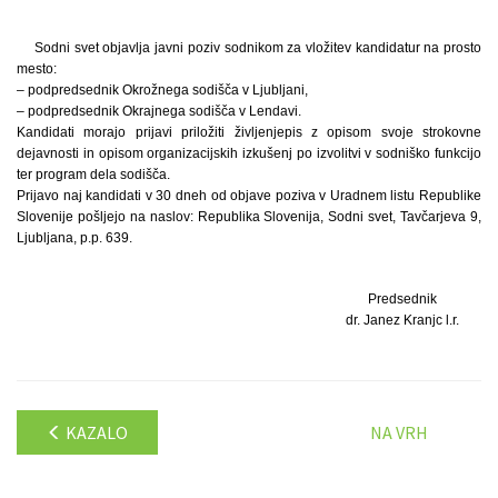
Sodni svet objavlja javni poziv sodnikom za vložitev kandidatur na prosto
mesto:
– podpredsednik Okrožnega sodišča v Ljubljani,
– podpredsednik Okrajnega sodišča v Lendavi.
Kandidati morajo prijavi priložiti življenjepis z opisom svoje strokovne
dejavnosti in opisom organizacijskih izkušenj po izvolitvi v sodniško funkcijo
ter program dela sodišča.
Prijavo naj kandidati v 30 dneh od objave poziva v Uradnem listu Republike
Slovenije pošljejo na naslov: Republika Slovenija, Sodni svet, Tavčarjeva 9,
Ljubljana, p.p. 639.
Predsednik
dr. Janez Kranjc l.r.
KAZALO
NA VRH