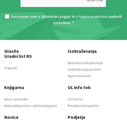
Seznanjen sem s
Splošnimi pogoji
in z
Izjavo o varstvu osebnih
podatkov
. *
Glasilo
Izobraževanja
Uradni list RS
Aktualna izobraževanja
O glasilu
Izobraževanja po meri
Najem dvorane
Knjigarna
UL info tok
Novo v ponudbi
O storitvi
Kako nakupovati v spletni knjigarni
Preizkusi brezplačno
Novice
Podjetje