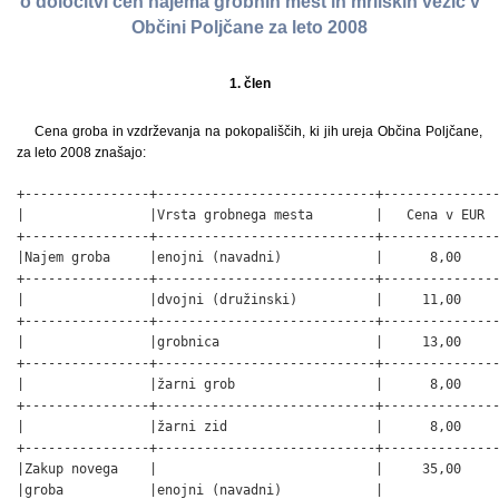
o določitvi cen najema grobnih mest in mrliških vežic v
Občini Poljčane za leto 2008
1. člen
Cena groba in vzdrževanja na pokopališčih, ki jih ureja Občina Poljčane,
za leto 2008 znašajo:
+----------------+----------------------------+---------------
|                |Vrsta grobnega mesta        |   Cena v EUR  
+----------------+----------------------------+---------------
|Najem groba     |enojni (navadni)            |      8,00     
+----------------+----------------------------+---------------
|                |dvojni (družinski)          |     11,00     
+----------------+----------------------------+---------------
|                |grobnica                    |     13,00     
+----------------+----------------------------+---------------
|                |žarni grob                  |      8,00     
+----------------+----------------------------+---------------
|                |žarni zid                   |      8,00     
+----------------+----------------------------+---------------
|Zakup novega    |                            |     35,00     
|groba           |enojni (navadni)            |               