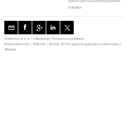
Izjava o varstvu osebnih podatkov
E-dražbe
Uradni list d. o. o. – v likvidaciji / Vse pravice pridržane.
Pravna obvestila
/
Piškotki
/ Avtorji:
TriTim spletna agencija
v sodelovanju z
2Mobile