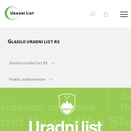
G
LASILO URADNI LIST RS
Glasilo Uradni list RS
Preklic dokumentov