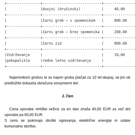
+----------------+----------------------------+---------------
|                |dvojni (družinski)          |     40,00     
+----------------+----------------------------+---------------
|                |žarni grob – s spomenikom   |     800,00    
+----------------+----------------------------+---------------
|                |žarni grob – brez spomenika |     200,00    
+----------------+----------------------------+---------------
|                |žarni zid                   |     800,00    
+----------------+----------------------------+---------------
|Vzdrževanje     |                            |     10,00     
|pokopališča     |redno letno vzdrževanje     |               
+----------------+----------------------------+--------------
Najemnikom grobov, ki so najem groba plačali za 10 let skupaj, se jim ob
predložitvi dokazila obračuna sorazmerni del.
2. člen
Cena uporabe mrliške vežice za en dan znaša 40,00 EUR za več dni
uporabe pa 60,00 EUR.
S ceno se pokrivajo stroški ogrevanja, električne energije in ostale
komunalne storitve.