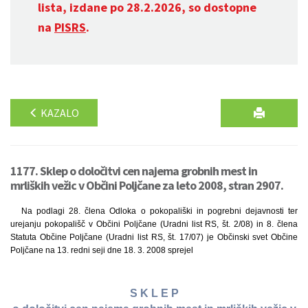
lista, izdane po 28.2.2026, so dostopne
na
PISRS
.
KAZALO
1177. Sklep o določitvi cen najema grobnih mest in
mrliških vežic v Občini Poljčane za leto 2008, stran 2907.
Na podlagi 28. člena Odloka o pokopališki in pogrebni dejavnosti ter
urejanju pokopališč v Občini Poljčane (Uradni list RS, št. 2/08) in 8. člena
Statuta Občine Poljčane (Uradni list RS, št. 17/07) je Občinski svet Občine
Poljčane na 13. redni seji dne 18. 3. 2008 sprejel
S K L E P