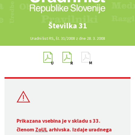
Številka 31
Uradni list RS, št. 31/2008 z dne 28. 3. 2008
Prikazana vsebina je v skladu s 33.
členom
ZoUL
arhivska. Izdaje uradnega