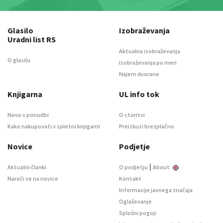
Glasilo
Izobraževanja
Uradni list RS
Aktualna izobraževanja
O glasilu
Izobraževanja po meri
Najem dvorane
Knjigarna
UL info tok
Novo v ponudbi
O storitvi
Kako nakupovati v spletni knjigarni
Preizkusi brezplačno
Novice
Podjetje
|
Aktualni članki
O podjetju
About
Naroči se na novice
Kontakt
Informacije javnega značaja
Oglaševanje
Splošni pogoji