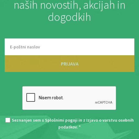
naših novostih, akcijah in
dogodkih
PRIJAVA
Seznanjen sem s
Splošnimi pogoji
in z
Izjavo o varstvu osebnih
podatkov
. *